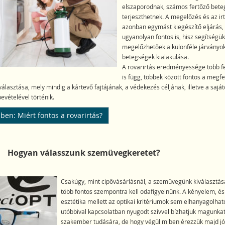
elszaporodnak, számos fertőző bete
terjeszthetnek. A megelőzés és az irt
azonban egymást kiegészítő eljárás, 
ugyanolyan fontos is, hisz segítségük
megelőzhetőek a különféle járványok
betegségek kialakulása.
A rovarirtás eredményessége több fel
is függ, többek között fontos a megfe
iválasztása, mely mindig a kártevő fajtájának, a védekezés céljának, illetve a sajá
evételével történik.
ben: Miért fontos a rovarirtás?
Hogyan válasszunk szemüvegkeretet?
Csakúgy, mint cipővásárlásnál, a szemüvegünk kiválasztásá
több fontos szempontra kell odafigyelnünk. A kényelem, és
esztétika mellett az optikai kritériumok sem elhanyagolhat
utóbbival kapcsolatban nyugodt szívvel bízhatjuk magunkat
szakember tudására, de hogy végül miben érezzük majd jó