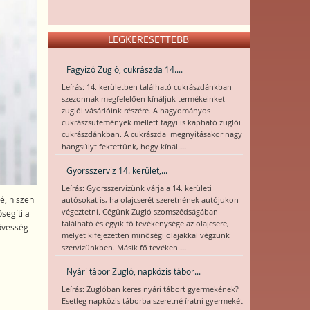
LEGKERESETTEBB
Fagyizó Zugló, cukrászda 14....
Leírás: 14. kerületben található cukrászdánkban
szezonnak megfelelően kínáljuk termékeinket
zuglói vásárlóink részére. A hagyományos
cukrászsütemények mellett fagyi is kapható zuglói
cukrászdánkban. A cukrászda megnyitásakor nagy
...
hangsúlyt fektettünk, hogy kínál
Gyorsszerviz 14. kerület,...
Leírás: Gyorsszervizünk várja a 14. kerületi
é, hiszen
autósokat is, ha olajcserét szeretnének autójukon
végeztetni. Cégünk Zugló szomszédságában
segíti a
található és egyik fő tevékenysége az olajcsere,
kövesség
melyet kifejezetten minőségi olajakkal végzünk
...
szervizünkben. Másik fő tevéken
Nyári tábor Zugló, napközis tábor...
Leírás: Zuglóban keres nyári tábort gyermekének?
Esetleg napközis táborba szeretné íratni gyermekét