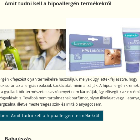
Amit tudni kell a hipoallergén termékekről
ergén kifejezést olyan termékekre használjuk, melyek úgy lettek fejlesztve, hogy
uk során az allergiás reakciók kockázatát minimalizálják. A hipoallergén krémek,
 a gyulladt bőr természetes savköpenyét nem károsítják, így elősegítik az ekcém
ógyulását is. Továbbá nem tartalmaznak parfümöt, olyan illóolajat vagy illatanya
ergizálna, illetve mesterséges szín- és irritáló anyagot sem.
ben: Amit tudni kell a hipoallergén termékekről
Babaúszás