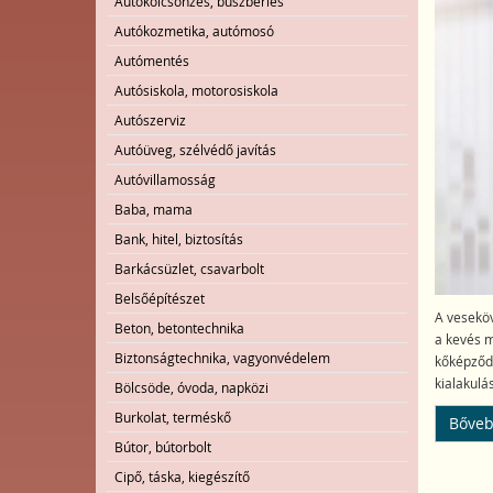
Autókölcsönzés, buszbérlés
Autókozmetika, autómosó
Autómentés
Autósiskola, motorosiskola
Autószerviz
Autóüveg, szélvédő javítás
Autóvillamosság
Baba, mama
Bank, hitel, biztosítás
Barkácsüzlet, csavarbolt
Belsőépítészet
A veseköv
Beton, betontechnika
a kevés m
Biztonságtechnika, vagyonvédelem
kőképződé
kialakulá
Bölcsöde, óvoda, napközi
Burkolat, terméskő
Bővebb
Bútor, bútorbolt
Cipő, táska, kiegészítő