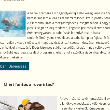
A babák számára a víz egy olyan fejlesztő közeg, amely a fizi
hatásai mellett, a lelki és szellemi fejlődésükre is pozitív hat
A csecsemőúszás a mozgásfejlődés elősegítésében is nagy 
játszik, segít az idegrendszeri, kognitív, pszichés, illetve szoci
érésben egyaránt. A babaúszás lehetővé teszi a baba
születésélményeinek kezelését, a baba komplex fejlesztését
teti velük a vizet, s előkészíti magát az úszást is. A csecsemőúszáson résztvevő
érhetik el a mozgásfejlődés bizonyos stádiumait (ülés, járás), mint a velük egyk
 továbbá egy ideális családi program is lehet, ahol a szülők a vízben foglalkozha
ak gyermekeikkel.
ben: Babaúszás
Miért fontos a rovarirtás?
A rovarirtás, kártevőmentesítés, illet
ellenük való védekezés különösen fo
hiszen ha a kártevők tömegesen