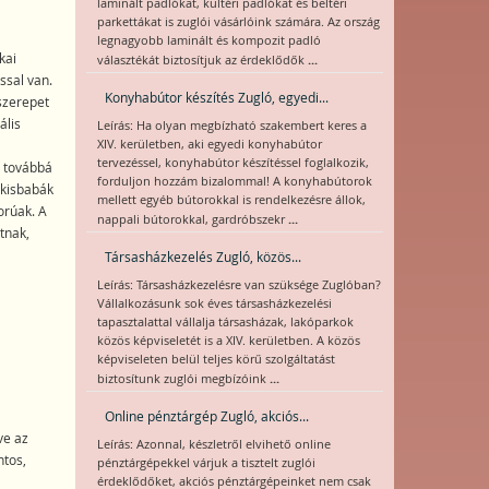
laminált padlókat, kültéri padlókat és beltéri
parkettákat is zuglói vásárlóink számára. Az ország
legnagyobb laminált és kompozit padló
kai
...
választékát biztosítjuk az érdeklődők
ással van.
Konyhabútor készítés Zugló, egyedi...
szerepet
ális
Leírás: Ha olyan megbízható szakembert keres a
XIV. kerületben, aki egyedi konyhabútor
tervezéssel, konyhabútor készítéssel foglalkozik,
, továbbá
forduljon hozzám bizalommal! A konyhabútorok
 kisbabák
mellett egyéb bútorokkal is rendelkezésre állok,
orúak. A
...
nappali bútorokkal, gardróbszekr
tnak,
Társasházkezelés Zugló, közös...
Leírás: Társasházkezelésre van szüksége Zuglóban?
Vállalkozásunk sok éves társasházkezelési
tapasztalattal vállalja társasházak, lakóparkok
közös képviseletét is a XIV. kerületben. A közös
képviseleten belül teljes körű szolgáltatást
...
biztosítunk zuglói megbízóink
Online pénztárgép Zugló, akciós...
ve az
Leírás: Azonnal, készletről elvihető online
ntos,
pénztárgépekkel várjuk a tisztelt zuglói
érdeklődőket, akciós pénztárgépeinket nem csak