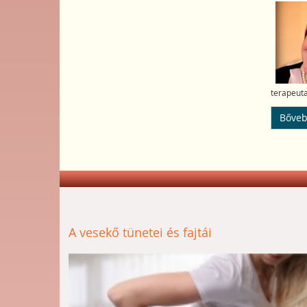
terapeuta
Bőveb
Prev
Next
A vesekő tünetei és fajtái