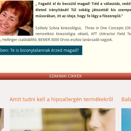
„ Fogadd el és becsüld magad! Tiéd a választás, ved
életed irányítását! Túl sokáig játszottál kis szere
műsorában, itt az ideje, hogy Te légy a főszereplő.”
Székely Szilvia kineziológus, Three in One Concepts (O
nemzetközi kineziológia oktató, AFT (Attractor Field Te
, Hellinger családállító, BEMER 3000 Orvos eszköz tanácsadó vagyok.
ben: Te is bizonytalannak érzed magad?
SZAKMAI CIKKEK
Amit tudni kell a hipoallergén termékekről
Bab