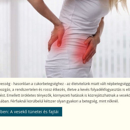
esség - hasonlóan a cukorbetegséghez - az életvitelünk miatt vált népbetegségg
ozgás, a rendszertelen és rossz étkezés, illetve a kevés folyadékfogyasztás is elő
st. Emellett örökletes tényezők, környezeti hatások is közrejátszhatnak a vese
sában. Férfiaknál körülbelül kétszer olyan gyakori a betegség, mint nőknél.
en: A vesekő tünetei és fajtái