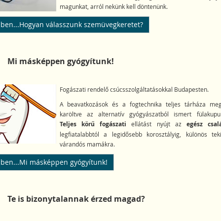
magunkat, arról nekünk kell döntenünk.
ben...Hogyan válasszunk szemüvegkeretet?
Mi másképpen gyógyítunk!
Fogászati rendelő csúcsszolgáltatásokkal Budapesten
.
A beavatkozások és a fogtechnika teljes tárháza megt
karöltve az alternatív gyógyászatból ismert fülakupun
Teljes körű fogászati
ellátást nyújt az
egész csal
legfiatalabbtól a legidősebb korosztályig, különös teki
várandós mamákra.
ben...Mi másképpen gyógyítunk!
Te is bizonytalannak érzed magad?