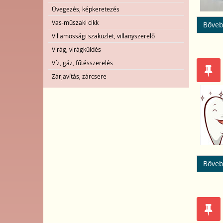
Üvegezés, képkeretezés
Vas-műszaki cikk
Bőveb
Villamossági szaküzlet, villanyszerelő
Virág, virágküldés
Víz, gáz, fűtésszerelés
Zárjavítás, zárcsere
Bőveb