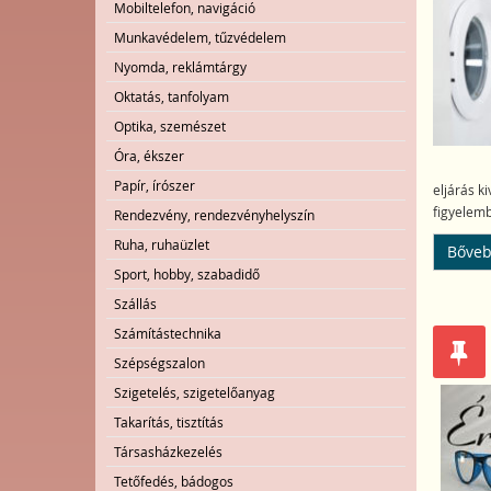
Mobiltelefon, navigáció
Munkavédelem, tűzvédelem
Nyomda, reklámtárgy
Oktatás, tanfolyam
Optika, szemészet
Óra, ékszer
Papír, írószer
eljárás k
figyelemb
Rendezvény, rendezvényhelyszín
Ruha, ruhaüzlet
Bőveb
Sport, hobby, szabadidő
Szállás
Számítástechnika
Szépségszalon
Szigetelés, szigetelőanyag
Takarítás, tisztítás
Társasházkezelés
Tetőfedés, bádogos