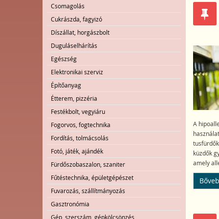
Csomagolás
Cukrászda, fagyizó
Díszállat, horgászbolt
Duguláselhárítás
Egészség
Elektronikai szerviz
Építőanyag
Étterem, pizzéria
Festékbolt, vegyiáru
A hipoall
Fogorvos, fogtechnika
használat
Fordítás, tolmácsolás
tusfürdők
Fotó, játék, ajándék
küzdők gy
amely all
Fürdőszobaszalon, szaniter
Fűtéstechnika, épületgépészet
Bőveb
Fuvarozás, szállítmányozás
Gasztronómia
Gép, szerszám, gépkölcsönzés