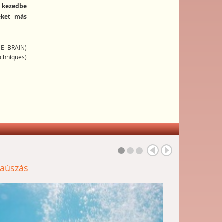
d kezedbe
peket más
NE BRAIN)
chniques)
aúszás