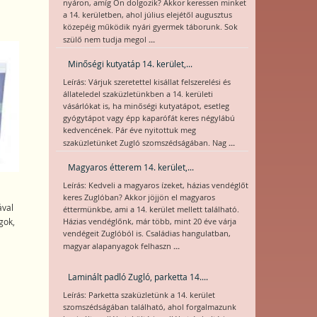
nyáron, amíg Ön dolgozik? Akkor keressen minket
a 14. kerületben, ahol július elejétől augusztus
közepéig működik nyári gyermek táborunk. Sok
...
szülő nem tudja megol
Minőségi kutyatáp 14. kerület,...
Leírás: Várjuk szeretettel kisállat felszerelési és
állateledel szaküzletünkben a 14. kerületi
vásárlókat is, ha minőségi kutyatápot, esetleg
gyógytápot vagy épp kaparófát keres négylábú
kedvencének. Pár éve nyitottuk meg
...
szaküzletünket Zugló szomszédságában. Nag
Magyaros étterem 14. kerület,...
Leírás: Kedveli a magyaros ízeket, házias vendéglőt
keres Zuglóban? Akkor jöjjön el magyaros
ával
éttermünkbe, ami a 14. kerület mellett található.
gok,
Házias vendéglőnk, már több, mint 20 éve várja
vendégeit Zuglóból is. Családias hangulatban,
...
magyar alapanyagok felhaszn
Laminált padló Zugló, parketta 14....
Leírás: Parketta szaküzletünk a 14. kerület
szomszédságában található, ahol forgalmazunk