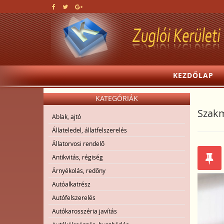
KEZDŐLAP
KATEGÓRIÁK
Szakm
Ablak, ajtó
Állateledel, állatfelszerelés
Állatorvosi rendelő
Antikvitás, régiség
Árnyékolás, redőny
Autóalkatrész
Autófelszerelés
Autókarosszéria javítás