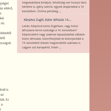
megvásárlásra kínáljuk, lehetőség van hosszú távú
gséget
bérlésre is, igény szerint, egyedi árajánlattal a 14.
ás eltérő,
...
kerületben. Online pénztárg
s
kel
Kárpitos Zugló, bútor áthúzás 14....
 és
Leírás: Kárpitost keres Zuglóban, vagy bútor
áthúzásra lenne szüksége a 14. kerületben?
tételtől
Kárpitosként nagy szakmai tapasztalattal vállalok
lelő
bútor áthúzást, bútorfelújítást és bútorjavítást a
tosságok
14. kerületből érkező megrendelők számára is.
...
Legyen szó kanapéról, fotelr
nál is
 az
óak. Ez
 a
l