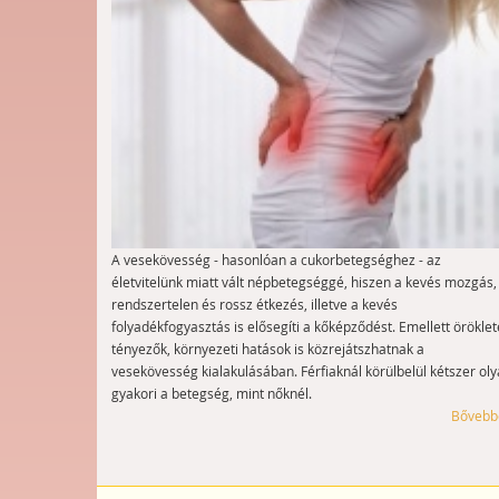
A vesekövesség - hasonlóan a cukorbetegséghez - az
életvitelünk miatt vált népbetegséggé, hiszen a kevés mozgás,
rendszertelen és rossz étkezés, illetve a kevés
folyadékfogyasztás is elősegíti a kőképződést. Emellett öröklet
tényezők, környezeti hatások is közrejátszhatnak a
vesekövesség kialakulásában. Férfiaknál körülbelül kétszer ol
gyakori a betegség, mint nőknél.
Bővebb