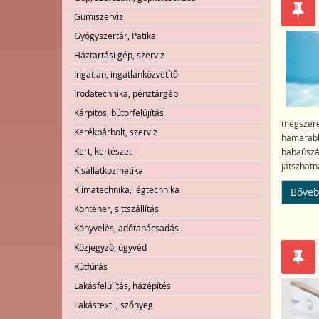
Gumiszerviz
Gyógyszertár, Patika
Háztartási gép, szerviz
Ingatlan, ingatlanközvetítő
Irodatechnika, pénztárgép
Kárpitos, bútorfelújítás
megszeret
Kerékpárbolt, szerviz
hamarabb 
Kert, kertészet
babaúszás
játszhatn
Kisállatkozmetika
Klímatechnika, légtechnika
Bőveb
Konténer, sittszállítás
Könyvelés, adótanácsadás
Közjegyző, ügyvéd
Kútfúrás
Lakásfelújítás, házépítés
Lakástextil, szőnyeg