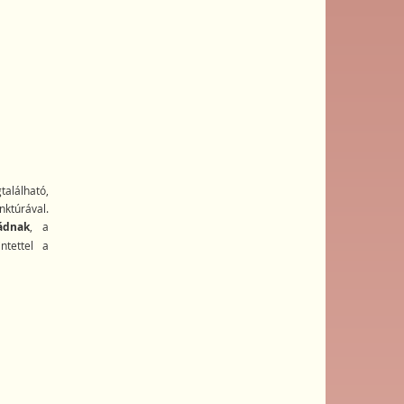
alálható,
ktúrával.
ádnak
, a
ntettel a