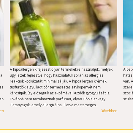
A hipoallergén kifejezést olyan termékekre használjuk, melyek
A babá
 a
úgy lettek fejlesztve, hogy használatuk során az allergiás
hatása
reakciók kockázatát minimalizálják. A hipoallergén krémek,
van. 
es
tusfürdők a gyulladt bőr természetes savköpenyét nem
szerep
károsítják, így elősegítik az ekcémával küzdők gyógyulását is.
szoci
yan
Továbbá nem tartalmaznak parfümöt, olyan illóolajat vagy
szüle
illatanyagok, amely allergizálna, illetve mesterséges...
en
Bővebben