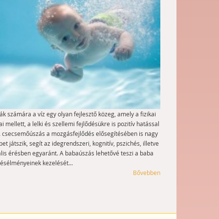
k számára a víz egy olyan fejlesztő közeg, amely a fizikai
i mellett, a lelki és szellemi fejlődésükre is pozitív hatással
A csecsemőúszás a mozgásfejlődés elősegítésében is nagy
et játszik, segít az idegrendszeri, kognitív, pszichés, illetve
ális érésben egyaránt. A babaúszás lehetővé teszi a baba
tésélményeinek kezelését...
Bővebben