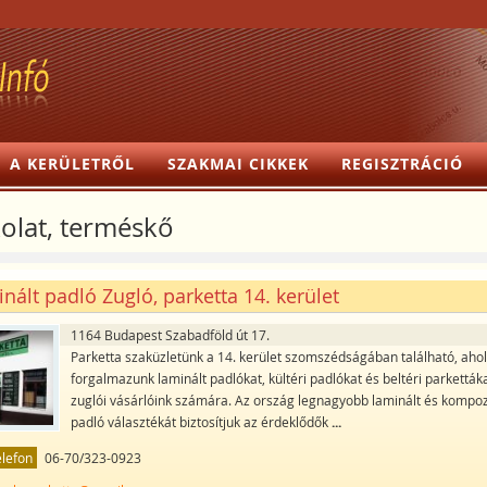
A KERÜLETRŐL
SZAKMAI CIKKEK
REGISZTRÁCIÓ
olat, terméskő
nált padló Zugló, parketta 14. kerület
1164 Budapest Szabadföld út 17.
Parketta szaküzletünk a 14. kerület szomszédságában található, aho
forgalmazunk laminált padlókat, kültéri padlókat és beltéri parkettáka
zuglói vásárlóink számára. Az ország legnagyobb laminált és kompoz
padló választékát biztosítjuk az érdeklődők
...
elefon
06-70/323-0923