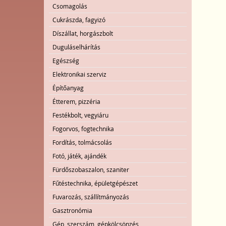
Csomagolás
Cukrászda, fagyizó
Díszállat, horgászbolt
Duguláselhárítás
Egészség
Elektronikai szerviz
Építőanyag
Étterem, pizzéria
Festékbolt, vegyiáru
Fogorvos, fogtechnika
Fordítás, tolmácsolás
Fotó, játék, ajándék
Fürdőszobaszalon, szaniter
Fűtéstechnika, épületgépészet
Fuvarozás, szállítmányozás
Gasztronómia
Gép, szerszám, gépkölcsönzés