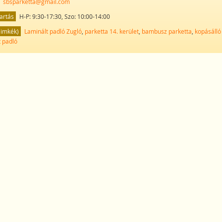
sbsparketta@gmail.com
artás
H-P: 9:30-17:30, Szo: 10:00-14:00
Cimkék)
Laminált padló Zugló
,
parketta 14. kerület
,
bambusz parketta
,
kopásálló
t padló