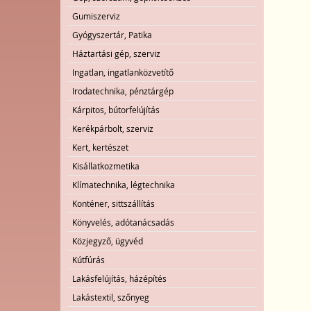
Gumiszerviz
Gyógyszertár, Patika
Háztartási gép, szerviz
Ingatlan, ingatlanközvetítő
Irodatechnika, pénztárgép
Kárpitos, bútorfelújítás
Kerékpárbolt, szerviz
Kert, kertészet
Kisállatkozmetika
Klímatechnika, légtechnika
Konténer, sittszállítás
Könyvelés, adótanácsadás
Közjegyző, ügyvéd
Kútfúrás
Lakásfelújítás, házépítés
Lakástextil, szőnyeg