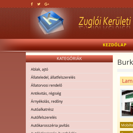
KEZDŐLAP
KATEGÓRIÁK
Burk
Ablak, ajtó
Állateledel, állatfelszerelés
Lami
Állatorvosi rendelő
Antikvitás, régiség
Árnyékolás, redőny
Autóalkatrész
Autófelszerelés
Mobilt
Autókarosszéria javítás