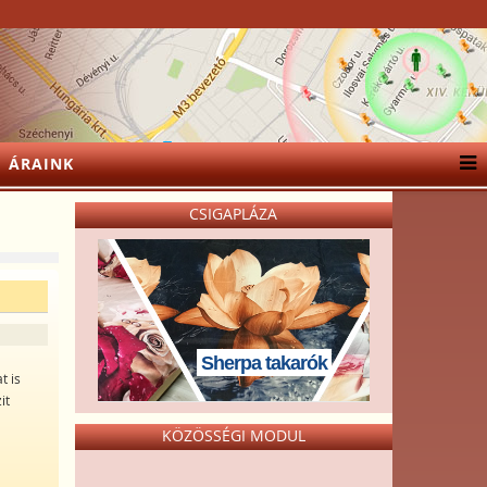
ÁRAINK
CSIGAPLÁZA
l
Sherpa takarók
t is
it
KÖZÖSSÉGI MODUL