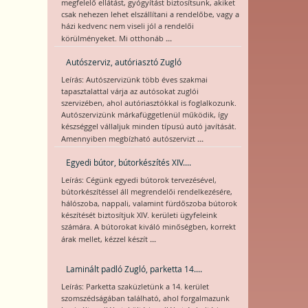
megfelelő ellátást, gyógyítást biztosítsunk, akiket
csak nehezen lehet elszállítani a rendelőbe, vagy a
házi kedvenc nem viseli jól a rendelői
...
körülményeket. Mi otthonáb
Autószerviz, autóriasztó Zugló
Leírás: Autószervizünk több éves szakmai
tapasztalattal várja az autósokat zuglói
szervizében, ahol autóriasztókkal is foglalkozunk.
Autószervizünk márkafüggetlenül működik, így
készséggel vállaljuk minden típusú autó javítását.
...
Amennyiben megbízható autószervizt
Egyedi bútor, bútorkészítés XIV....
Leírás: Cégünk egyedi bútorok tervezésével,
bútorkészítéssel áll megrendelői rendelkezésére,
hálószoba, nappali, valamint fürdőszoba bútorok
készítését biztosítjuk XIV. kerületi ügyfeleink
számára. A bútorokat kiváló minőségben, korrekt
...
árak mellet, kézzel készít
Laminált padló Zugló, parketta 14....
Leírás: Parketta szaküzletünk a 14. kerület
szomszédságában található, ahol forgalmazunk