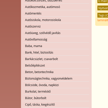
Autókölcsönzés, buszbérlés
E-mail
Autókozmetika, autómosó
Nyitvat
Autómentés
Tags (
Autósiskola, motorosiskola
laminál
Autószerviz
Autóüveg, szélvédő javítás
Autóvillamosság
Baba, mama
Bank, hitel, biztosítás
Barkácsüzlet, csavarbolt
Belsőépítészet
Beton, betontechnika
Biztonságtechnika, vagyonvédelem
Bölcsöde, óvoda, napközi
Burkolat, terméskő
Bútor, bútorbolt
Cipő, táska, kiegészítő