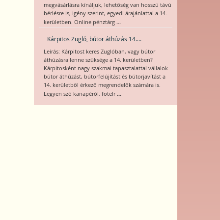
megvásárlásra kínáljuk, lehetőség van hosszú távú
bérlésre is, igény szerint, egyedi árajánlattal a 14.
...
kerületben. Online pénztárg
Kárpitos Zugló, bútor áthúzás 14....
Leírás: Kárpitost keres Zuglóban, vagy bútor
áthúzásra lenne szüksége a 14. kerületben?
Kárpitosként nagy szakmai tapasztalattal vállalok
bútor áthúzást, bútorfelújítást és bútorjavítást a
14. kerületből érkező megrendelők számára is.
...
Legyen szó kanapéról, fotelr