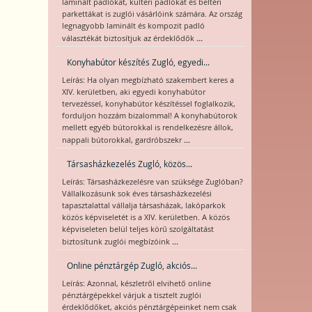
laminált padlókat, kültéri padlókat és beltéri
parkettákat is zuglói vásárlóink számára. Az ország
legnagyobb laminált és kompozit padló
...
választékát biztosítjuk az érdeklődők
Konyhabútor készítés Zugló, egyedi...
Leírás: Ha olyan megbízható szakembert keres a
XIV. kerületben, aki egyedi konyhabútor
tervezéssel, konyhabútor készítéssel foglalkozik,
forduljon hozzám bizalommal! A konyhabútorok
mellett egyéb bútorokkal is rendelkezésre állok,
...
nappali bútorokkal, gardróbszekr
Társasházkezelés Zugló, közös...
Leírás: Társasházkezelésre van szüksége Zuglóban?
Vállalkozásunk sok éves társasházkezelési
tapasztalattal vállalja társasházak, lakóparkok
közös képviseletét is a XIV. kerületben. A közös
képviseleten belül teljes körű szolgáltatást
...
biztosítunk zuglói megbízóink
Online pénztárgép Zugló, akciós...
Leírás: Azonnal, készletről elvihető online
pénztárgépekkel várjuk a tisztelt zuglói
érdeklődőket, akciós pénztárgépeinket nem csak