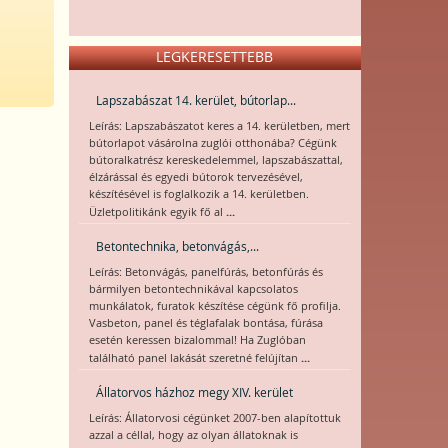
LEGKERESETTEBB
Lapszabászat 14. kerület, bútorlap...
Leírás: Lapszabászatot keres a 14. kerületben, mert
bútorlapot vásárolna zuglói otthonába? Cégünk
bútoralkatrész kereskedelemmel, lapszabászattal,
élzárással és egyedi bútorok tervezésével,
készítésével is foglalkozik a 14. kerületben.
...
Üzletpolitikánk egyik fő al
Betontechnika, betonvágás,...
Leírás: Betonvágás, panelfúrás, betonfúrás és
bármilyen betontechnikával kapcsolatos
munkálatok, furatok készítése cégünk fő profilja.
Vasbeton, panel és téglafalak bontása, fúrása
esetén keressen bizalommal! Ha Zuglóban
...
található panel lakását szeretné felújítan
Állatorvos házhoz megy XIV. kerület
Leírás: Állatorvosi cégünket 2007-ben alapítottuk
azzal a céllal, hogy az olyan állatoknak is