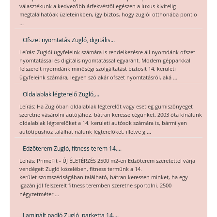
választékunk a kedvezőbb árfekvéstől egészen a luxus kivitelig
megtalálhatóak üzleteinkben, így biztos, hogy zuglói otthonába pont o
...
Ofszet nyomtatás Zugló, digitális...
Leírás: Zuglói ügyfeleink számára is rendelkezésre áll nyomdánk ofszet
nyomtatással és digitális nyomtatással egyaránt. Modern gépparkkal
felszerelt nyomdánk minőségi szolgáltatást biztosít 14. kerületi
...
ügyfeleink számára, legyen szó akár ofszet nyomtatásról, aká
Oldalablak légterelő Zugló,...
Leírás: Ha Zuglóban oldalablak légterelőt vagy esetleg gumiszőnyeget
szeretne vásárolni autójához, bátran keresse cégünket. 2003 óta kínálunk
oldalablak légterelőket a 14. kerületi autósok számára is, bármilyen
...
autótípushoz találhat nálunk légterelőket, illetve g
Edzőterem Zugló, fitness terem 14....
Leírás: PrimeFit - ÚJ ÉLETÉRZÉS 2500 m2-en Edzőterem szeretettel várja
vendégeit Zugló közelében, fitness termünk a 14.
kerület szomszédságában található, bátran keressen minket, ha egy
igazán jól felszerelt fitness teremben szeretne sportolni. 2500
...
négyzetméter
Laminált padló Zugló, parketta 14....