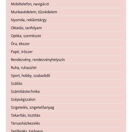
Mobiltelefon, navigáció
Munkavédelem, tűzvédelem
Nyomda, reklámtárgy
Oktatás, tanfolyam
Optika, szemészet
Óra, ékszer
Papír, írószer
Rendezvény, rendezvényhelyszín
Ruha, ruhaüzlet
Sport, hobby, szabadidő
Szállás
Számítástechnika
Szépségszalon
Szigetelés, szigetelőanyag
Takarítás, tisztítás
Társasházkezelés
Tetőfedés, bádogos