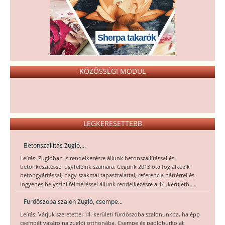
Sherpa takarók
KÖZÖSSÉGI MODUL
LEGKERESETTEBB
Betonszállítás Zugló,...
Leírás: Zuglóban is rendelkezésre állunk betonszállítással és
betonkészítéssel ügyfeleink számára. Cégünk 2013 óta foglalkozik
betongyártással, nagy szakmai tapasztalattal, referencia háttérrel és
...
ingyenes helyszíni felméréssel állunk rendelkezésre a 14. kerületb
Fürdőszoba szalon Zugló, csempe...
Leírás: Várjuk szeretettel 14. kerületi fürdőszoba szalonunkba, ha épp
csempét vásárolna zuglói otthonába. Csempe és padlóburkolat