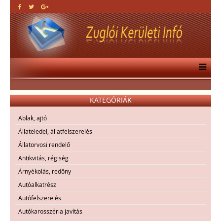
KATEGÓRIÁK
Ablak, ajtó
Állateledel, állatfelszerelés
Állatorvosi rendelő
Antikvitás, régiség
Árnyékolás, redőny
Autóalkatrész
Autófelszerelés
Autókarosszéria javítás