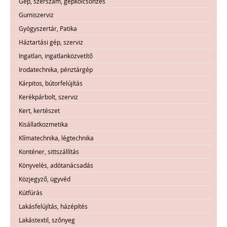
Gép, szerszám, gépkölcsönzés
Gumiszerviz
Gyógyszertár, Patika
Háztartási gép, szerviz
Ingatlan, ingatlanközvetítő
Irodatechnika, pénztárgép
Kárpitos, bútorfelújítás
Kerékpárbolt, szerviz
Kert, kertészet
Kisállatkozmetika
Klímatechnika, légtechnika
Konténer, sittszállítás
Könyvelés, adótanácsadás
Közjegyző, ügyvéd
Kútfúrás
Lakásfelújítás, házépítés
Lakástextil, szőnyeg