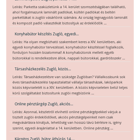
Leírás: Parketta szaküzletünk a 14. kerület szomszédságában található,
ahol forgalmazunk laminált padlókat, kültéri padlókat és beltéri
parkettákat is zuglói vásárlóink számára. Az ország legnagyobb laminált
...
és kompozit padló választékát biztosítjuk az érdeklődők
Konyhabútor készítés Zugló, egyedi...
Leírás: Ha olyan megbízható szakembert keres a XIV. kerületben, aki
egyedi konyhabútor tervezéssel, konyhabútor készítéssel foglalkozik,
forduljon hozzám bizalommal! A konyhabútorok mellett egyéb
...
bútorokkal is rendelkezésre állok, nappali bútorokkal, gardróbszekr
Társasházkezelés Zugló, közös...
Leírás: Társasházkezelésre van szüksége Zuglóban? Vállalkozásunk sok
éves társasházkezelési tapasztalattal vállalja társasházak, lakóparkok
közös képviseletét is a XIV. kerületben. A közös képviseleten belül teljes
...
körű szolgáltatást biztosítunk zuglói megbízóink
Online pénztárgép Zugló, akciós...
Leírás: Azonnal, készletről elvihető online pénztárgépekkel várjuk a
tisztelt zuglói érdeklődőket, akciós pénztárgépeinket nem csak
megvásárlásra kínáljuk, lehetőség van hosszú távú bérlésre is, igény
...
szerint, egyedi árajánlattal a 14. kerületben. Online pénztárg
Kárpitos Zugló, bútor áthúzás 14....