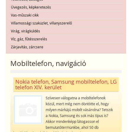
Üvegezés, képkeretezés
Vas-műszaki cikk
Villamossági szaküzlet, villanyszerelő
Virág, virágküldés
Víz, gáz, fűtésszerelés
Zárjavítás, zárcsere
Mobiltelefon, navigáció
Nokia telefon, Samsung mobiltelefon, LG
telefon XIV. kerület
Szívesen válogatna a mobiltelefonok
közül, mert még nem döntötte el, hogy
milyen márkájú mobilt vásárolna? Tetszik
a Nokia, Samsung és sok más típus is?
Akkor mindenképp látogasson el
bemutatótermünkbe, ahol 50 db