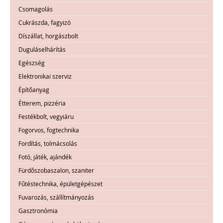
Csomagolás
Cukrászda, fagyizó
Díszállat, horgászbolt
Duguláselhárítás
Egészség
Elektronikai szerviz
Építőanyag
Étterem, pizzéria
Festékbolt, vegyiáru
Fogorvos, fogtechnika
Fordítás, tolmácsolás
Fotó, játék, ajándék
Fürdőszobaszalon, szaniter
Fűtéstechnika, épületgépészet
Fuvarozás, szállítmányozás
Gasztronómia