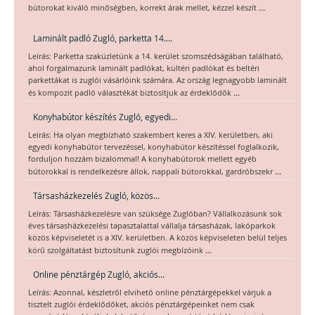
...
bútorokat kiváló minőségben, korrekt árak mellet, kézzel készít
Laminált padló Zugló, parketta 14....
Leírás: Parketta szaküzletünk a 14. kerület szomszédságában található,
ahol forgalmazunk laminált padlókat, kültéri padlókat és beltéri
parkettákat is zuglói vásárlóink számára. Az ország legnagyobb laminált
...
és kompozit padló választékát biztosítjuk az érdeklődők
Konyhabútor készítés Zugló, egyedi...
Leírás: Ha olyan megbízható szakembert keres a XIV. kerületben, aki
egyedi konyhabútor tervezéssel, konyhabútor készítéssel foglalkozik,
forduljon hozzám bizalommal! A konyhabútorok mellett egyéb
...
bútorokkal is rendelkezésre állok, nappali bútorokkal, gardróbszekr
Társasházkezelés Zugló, közös...
Leírás: Társasházkezelésre van szüksége Zuglóban? Vállalkozásunk sok
éves társasházkezelési tapasztalattal vállalja társasházak, lakóparkok
közös képviseletét is a XIV. kerületben. A közös képviseleten belül teljes
...
körű szolgáltatást biztosítunk zuglói megbízóink
Online pénztárgép Zugló, akciós...
Leírás: Azonnal, készletről elvihető online pénztárgépekkel várjuk a
tisztelt zuglói érdeklődőket, akciós pénztárgépeinket nem csak