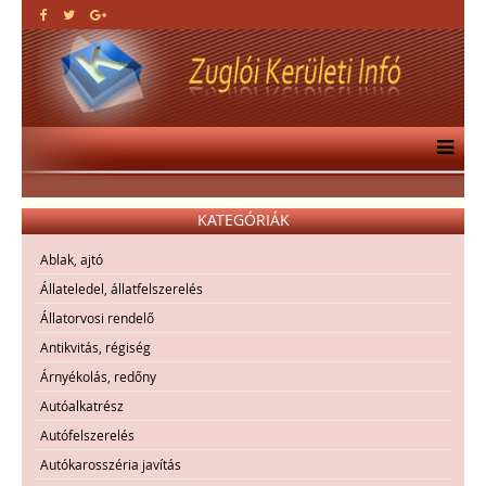
KATEGÓRIÁK
Ablak, ajtó
Állateledel, állatfelszerelés
Állatorvosi rendelő
Antikvitás, régiség
Árnyékolás, redőny
Autóalkatrész
Autófelszerelés
Autókarosszéria javítás