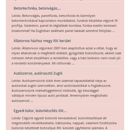
Betontechnika, betonvágás,...
Leírás: Betonvágás, panelfúrás, betonfúrás és bármilyen
betontechnikával kapcsolatos munkálatok, furatok készítése cégünk fő
profilja. Vasbeton, panel és téglafalak bontása, fúrása esetén keressen
...
bizalommal! Ha Zuglóban található panel lakását szeretné felújítan
Állatorvos házhoz megy XIV. kerület
Leírás: Állatorvosi cégünket 2007-ben alapítottuk azzal a céllal, hogy az
olyan állatoknak is megfelelő ellátást, gyógyítást biztosítsunk, akiket csak
nehezen lehet elszállítani a rendelőbe, vagy a házi kedvenc nem viseli jól
...
a rendelői körülményeket. Mi otthonáb
Autószerviz, autóriasztó Zugló
Leírás: Autószervizünk több éves szakmai tapasztalattal várja az
autósokat zuglói szervizében, ahol autóriasztókkal is foglalkozunk.
Autószervizünk márkafüggetlenül működik, így készséggel
vállaljuk minden típusú autó javítását. Amennyiben megbízható
...
autószervizt
Egyedi bútor, bútorkészítés XIV....
Leírás: Cégünk egyedi bútorok tervezésével, bútorkészítéssel áll
megrendelői rendelkezésére, hálószoba, nappali, valamint fürdőszoba
bútorok készítését biztosítjuk XIV. kerületi ügyfeleink számára. A