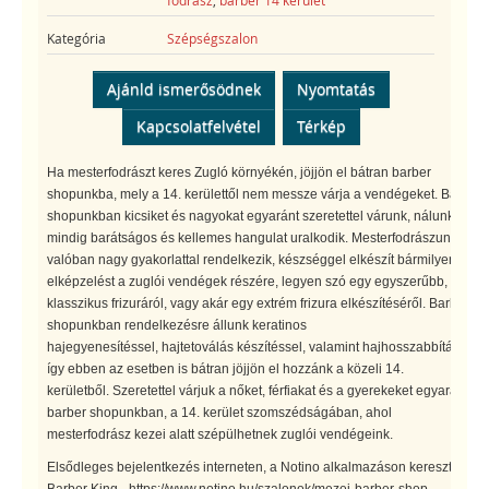
Kategória
Szépségszalon
Ajánld ismerősödnek
Nyomtatás
Kapcsolatfelvétel
Térkép
Ha mesterfodrászt keres Zugló környékén, jöjjön el bátran barber
shopunkba, mely a 14. kerülettől nem messze várja a vendégeket. Barber
shopunkban kicsiket és nagyokat egyaránt szeretettel várunk, nálunk
mindig barátságos és kellemes hangulat uralkodik. Mesterfodrászunk
valóban nagy gyakorlattal rendelkezik, készséggel elkészít bármilyen
elképzelést a zuglói vendégek részére, legyen szó egy egyszerűbb,
klasszikus frizuráról, vagy akár egy extrém frizura elkészítéséről. Barber
shopunkban rendelkezésre állunk keratinos
hajegyenesítéssel, hajtetoválás készítéssel, valamint hajhosszabbítással is
így ebben az esetben is bátran jöjjön el hozzánk a közeli 14.
kerületből. Szeretettel várjuk a nőket, férfiakat és a gyerekeket egyaránt
barber shopunkban, a 14. kerület szomszédságában, ahol
mesterfodrász kezei alatt szépülhetnek zuglói vendégeink.
Elsődleges bejelentkezés interneten, a Notino alkalmazáson keresztül: