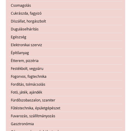
Csomagolás
Cukrászda, fagyizó
Díszállat, horgászbolt
Duguláselhárítás
Egészség
Elektronikai szerviz
Építőanyag
Étterem, pizzéria
Festékbolt, vegyiáru
Fogorvos, fogtechnika
Fordítás, tolmácsolás
Fotó, játék, ajándék
Fürdőszobaszalon, szaniter
Fűtéstechnika, épületgépészet
Fuvarozás, szállítmányozás
Gasztronómia