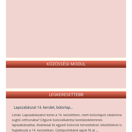
KÖZÖSSÉGI MODUL
LEGKERESETTEBB
Lapszabászat 14. kerület, bútorlap...
Leírás: Lapszabászatot keres a 14. kerületben, mert bútorlapot vásárolna
zuglói otthonába? Cégünk bútoralkatrész kereskedelemmel,
lapszabászattal, élzárással és egyedi bútorok tervezésével, készítésével is
...
foglalkozik a 14. kerületben. Üzletpolitikánk egyik fő al