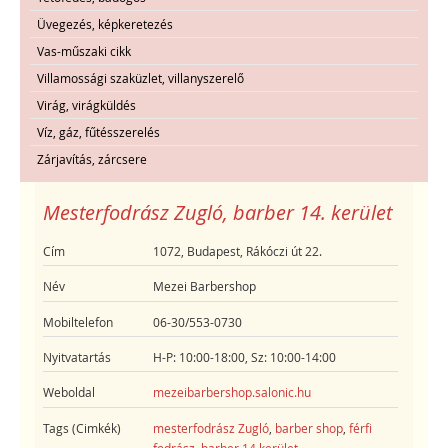
Üvegezés, képkeretezés
Vas-műszaki cikk
Villamossági szaküzlet, villanyszerelő
Virág, virágküldés
Víz, gáz, fűtésszerelés
Zárjavítás, zárcsere
Mesterfodrász Zugló, barber 14. kerület
Cím
1072, Budapest, Rákóczi út 22.
Név
Mezei Barbershop
Mobiltelefon
06-30/553-0730
Nyitvatartás
H-P: 10:00-18:00, Sz: 10:00-14:00
Weboldal
mezeibarbershop.salonic.hu
Tags (Cimkék)
mesterfodrász Zugló
,
barber shop
,
férfi
fodrász
,
barber 14 kerület