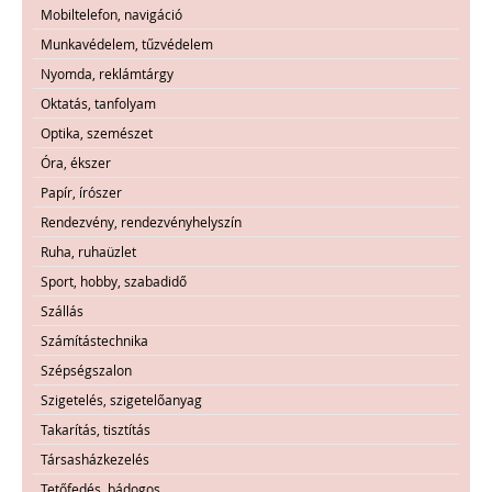
Mobiltelefon, navigáció
Munkavédelem, tűzvédelem
Nyomda, reklámtárgy
Oktatás, tanfolyam
Optika, szemészet
Óra, ékszer
Papír, írószer
Rendezvény, rendezvényhelyszín
Ruha, ruhaüzlet
Sport, hobby, szabadidő
Szállás
Számítástechnika
Szépségszalon
Szigetelés, szigetelőanyag
Takarítás, tisztítás
Társasházkezelés
Tetőfedés, bádogos