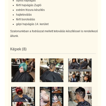
stylist hajvágás
férfi hajvágás Zugló
extrém frizura készítés
hajtetoválás
férfi borotválás
gépi hajvágás 14. kerület
Szalonunkban a fodrászat mellett tetoválás készítéssel is rendelkezésre
állunk.
Képek (8)