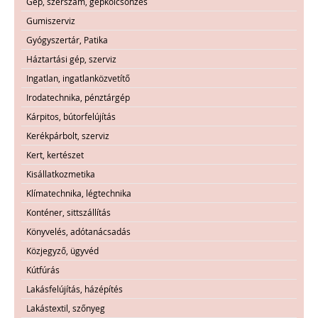
Gép, szerszám, gépkölcsönzés
Gumiszerviz
Gyógyszertár, Patika
Háztartási gép, szerviz
Ingatlan, ingatlanközvetítő
Irodatechnika, pénztárgép
Kárpitos, bútorfelújítás
Kerékpárbolt, szerviz
Kert, kertészet
Kisállatkozmetika
Klímatechnika, légtechnika
Konténer, sittszállítás
Könyvelés, adótanácsadás
Közjegyző, ügyvéd
Kútfúrás
Lakásfelújítás, házépítés
Lakástextil, szőnyeg