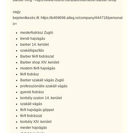
Barber King - https://www.notino.hu/szalonok/mezei-barber-shop
vagy
bejelentkezés itt: https://b469698.alteg.io/company/444718/personal/men
o=
mesterfodrász Zugló
trendi hajvágás
barber 14. kerület
szakálligazítás
Barber férfi fodrászat
Barber shop XIV. kerület
modern férfi hajvágás
férfi fodrász
Barber szakáll vágás Zugló
professzionális szakáll vágás
gyerek fodrász
borbély szalon 14. kerület
szakáll vágás
férfi hajvágás géppel
férfi fodrászat
borbély XIV. kerület
mester hajvágás