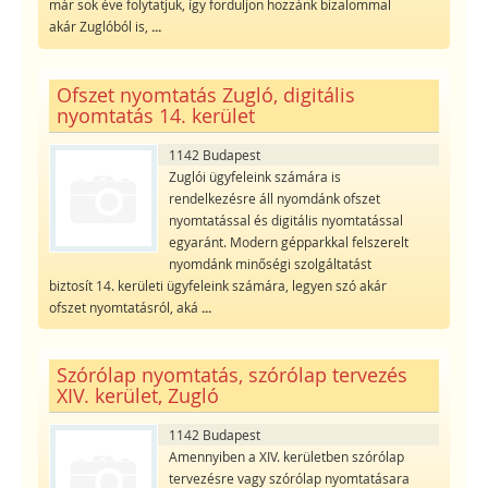
már sok éve folytatjuk, így forduljon hozzánk bizalommal
akár Zuglóból is,
...
Ofszet nyomtatás Zugló, digitális
nyomtatás 14. kerület
1142 Budapest
Zuglói ügyfeleink számára is
rendelkezésre áll nyomdánk ofszet
nyomtatással és digitális nyomtatással
egyaránt. Modern gépparkkal felszerelt
nyomdánk minőségi szolgáltatást
biztosít 14. kerületi ügyfeleink számára, legyen szó akár
ofszet nyomtatásról, aká
...
Szórólap nyomtatás, szórólap tervezés
XIV. kerület, Zugló
1142 Budapest
Amennyiben a XIV. kerületben szórólap
tervezésre vagy szórólap nyomtatásara