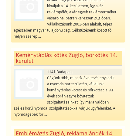
kínáljuk a 14. kerületben, így akár
reklámpólót, akár egyéb reklámterméket
vásárolna, bátran keressen Zuglóban.
Vállalkozásunk 2003-ban alakult, teljes
egészében magyar tulajdonú cég. Célkitűzéseink között fő
helyen szerep
...
Keménytáblás kötés Zugló, bőrkötés 14.
kerület
1141 Budapest
Cégünk több, mint tíz éve tevékenykedik
a nyomdaipar területén, vállalunk
keménytáblás kötést és bőrkötést is. Az
évek során egyre bővítettük
szolgáltatásainkat, így mára valóban
széles körű nyomdai szolgáltatásokkal várjuk ügyfeleinket. A
nyomdagépek for
...
Emblémázás Zugló, reklámajándék 14.