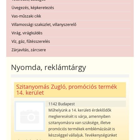
Üvegezés, képkeretezés
Vas-műszaki cikk
Villamossági szaküzlet, villanyszerelő
Virág, virágküldés
Víz, gáz, fűtésszerelés
Zárjavítás, zárcsere
Nyomda, reklámtárgy
Szitanyomás Zugló, promóciós termék
14. kerület
1142 Budapest
Műhelyünk a 14. kerületi érdeklődők
megkeresését is várja, amennyiben
szitanyomásra van szüksége, illetve
promóciós termékek emblémázását is
készséggel vállaljuk. Tevékenységünket