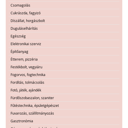
Csomagolás
Cukrászda, fagyizó
Díszállat, horgászbolt
Duguláselhárítás
Egészség
Elektronikai szerviz
Építőanyag
Étterem, pizzéria
Festékbolt, vegyiáru
Fogorvos, fogtechnika
Fordítás, tolmácsolás
Fotó, játék, ajándék
Fürdőszobaszalon, szaniter
Fűtéstechnika, épületgépészet
Fuvarozás, szállítmányozás
Gasztronómia