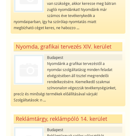
van szüksége, akkor keresse meg bátran
zuglói nyomdánkat! Nyomdánk már
számos éve tevékenykedik a
nyomdaiparban, így ha szórólap nyomtatás miatt
megbízható céget keres, ne habozzo
...
Nyomda, grafikai tervezés XIV. kerület
Budapest
Nyomdánk a grafikai tervezéstől a
nyomdai szolgáltatásig minden feladat
elvégzésében áll tisztel megrendelői
rendelkezésére. Kiemelkedő szakmai
színvonalon végezzük tevékenységünket,
precíz és minőségi termékek előállításával várjuk!
Szolgáltatások: n
...
Reklámtárgy, reklámpóló 14. kerület
Budapest
Reklámtárgyak széles választékát