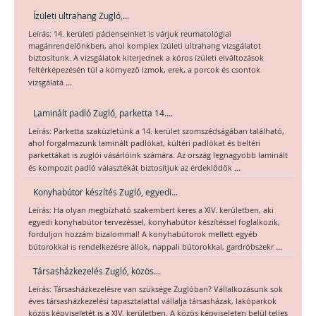
Ízületi ultrahang Zugló,...
Leírás: 14. kerületi pácienseinket is várjuk reumatológiai
magánrendelőnkben, ahol komplex ízületi ultrahang vizsgálatot
biztosítunk. A vizsgálatok kiterjednek a kóros ízületi elváltozások
feltérképezésén túl a környező izmok, erek, a porcok és csontok
...
vizsgálatá
Laminált padló Zugló, parketta 14....
Leírás: Parketta szaküzletünk a 14. kerület szomszédságában található,
ahol forgalmazunk laminált padlókat, kültéri padlókat és beltéri
parkettákat is zuglói vásárlóink számára. Az ország legnagyobb laminált
...
és kompozit padló választékát biztosítjuk az érdeklődők
Konyhabútor készítés Zugló, egyedi...
Leírás: Ha olyan megbízható szakembert keres a XIV. kerületben, aki
egyedi konyhabútor tervezéssel, konyhabútor készítéssel foglalkozik,
forduljon hozzám bizalommal! A konyhabútorok mellett egyéb
...
bútorokkal is rendelkezésre állok, nappali bútorokkal, gardróbszekr
Társasházkezelés Zugló, közös...
Leírás: Társasházkezelésre van szüksége Zuglóban? Vállalkozásunk sok
éves társasházkezelési tapasztalattal vállalja társasházak, lakóparkok
közös képviseletét is a XIV. kerületben. A közös képviseleten belül teljes