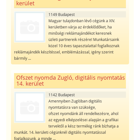
kerület
1149 Budapest
Magyar tulajdonban lévő cégünk a XIV.
kerületben várja az érdeklődőket, ha
minőségi reklámajándékot keresnek
üzleti partnereik részére! Munkatársaink
közel 10 éves tapasztalattal foglalkoznak
reklámajándék készítéssel, emblémázással, igény szerint
bármily
...
Ofszet nyomda Zugló, digitális nyomtatás
14. kerület
1142 Budapest
Amennyiben Zuglóban digitális
nyomtatásra van szüksége,
ofszet nyomdánk áll rendelkezésre, ahol
az egyedi elképzelései alapján a grafikai
tervektől a kész termékig ránk bízhatja a
munkát. 14. kerületi cégünknél digitális nyomtatással
foglalkozunk, a minde
...