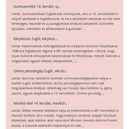
Gumiszerelés 14. kerület, új...
Leírás: Gumiszereléssel foglalkozik műhelyünk, ahol a 14. kerületieket is
várjuk! Javítással is foglalkozunk, és ha a sérülésből adódóan ez már nem
lehetséges, használt és új autógumikat kínálunk készletről, különféle
...
típusban, méretben és árfekvésben! A gumiszer
Kárpitozás Zugló, kárpitos...
Leírás: Kárpitozással, bútorgyártással és a kárpitos bútorok felújításával
1998 óta foglalkozik cégünk a XIV. kerület közelségében. Célunk, hogy
olyan bútorok készüljenek kárpitozással és felújítással, melyek tükrözik a
...
megrendelő egyedi ötleteit, elképzeléseit.
Online pénztárgép Zugló, akciós...
Leírás: Azonnal, készletről elvihető online pénztárgépekkel várjuk a
tisztelt zuglói érdeklődőket, akciós pénztárgépeinket nem csak
megvásárlásra kínáljuk, lehetőség van hosszú távú bérlésre is, igény
...
szerint, egyedi árajánlattal a 14. kerületben. Online pénztárg
Mexikói étel 14. kerület, mexikói...
Leírás: Ízletes mexikói ételekkel várja az érdeklődőket a XIV. kerületből is
mexikói büfénk, ahol eredeti, hagyományos receptek alapján készítjük
ételeinket, akár ebédre, akár vacsorára! Minden mexikói ételünk frissen
...
készül, a húsokat esténként bepácoljuk és más