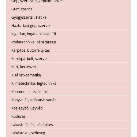
Gép, szerszám, gépkölcsönzés
Gumiszerviz
Gyógyszertár, Patika
Háztartási gép, szerviz
Ingatlan, ingatlanközvetítő
Irodatechnika, pénztárgép
Kárpitos, bútorfelújítás
Kerékpárbolt, szerviz
Kert, kertészet
Kisállatkozmetika
Klímatechnika, légtechnika
Konténer, sittszállítás
Könyvelés, adótanácsadás
Közjegyző, ügyvéd
Kútfúrás
Lakásfelújítás, házépítés
Lakástextil, szőnyeg