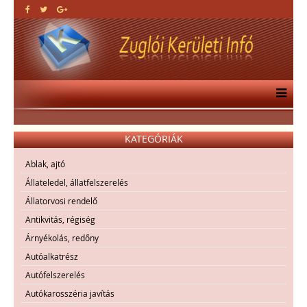
KATEGÓRIÁK
Ablak, ajtó
Állateledel, állatfelszerelés
Állatorvosi rendelő
Antikvitás, régiség
Árnyékolás, redőny
Autóalkatrész
Autófelszerelés
Autókarosszéria javítás