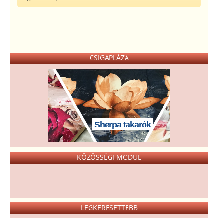
CSIGAPLÁZA
Sherpa takarók
KÖZÖSSÉGI MODUL
LEGKERESETTEBB