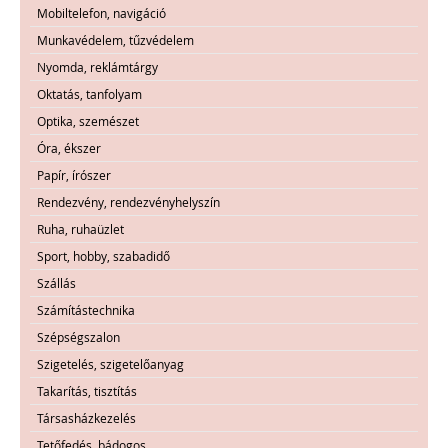
Mobiltelefon, navigáció
Munkavédelem, tűzvédelem
Nyomda, reklámtárgy
Oktatás, tanfolyam
Optika, szemészet
Óra, ékszer
Papír, írószer
Rendezvény, rendezvényhelyszín
Ruha, ruhaüzlet
Sport, hobby, szabadidő
Szállás
Számítástechnika
Szépségszalon
Szigetelés, szigetelőanyag
Takarítás, tisztítás
Társasházkezelés
Tetőfedés, bádogos