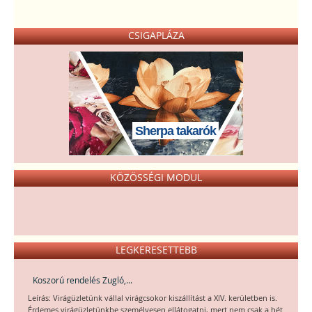
CSIGAPLÁZA
Sherpa takarók
KÖZÖSSÉGI MODUL
LEGKERESETTEBB
Koszorú rendelés Zugló,...
Leírás: Virágüzletünk vállal virágcsokor kiszállítást a XIV. kerületben is.
Érdemes virágüzletünkbe személyesen ellátogatni, mert nem csak a hét