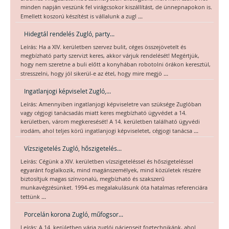
minden napján veszünk fel virágcsokor kiszállítást, de ünnepnapokon is.
...
Emellett koszorú készítést is vállalunk a zugl
Hidegtál rendelés Zugló, party...
Leírás: Ha a XIV. kerületben szervez bulit, céges összejövetelt és
megbízható party szervizt keres, akkor várjuk rendelését! Megértjük,
hogy nem szeretne a buli előtt a konyhában robotolni órákon keresztül,
...
stresszelni, hogy jól sikerül-e az étel, hogy mire megjö
Ingatlanjogi képviselet Zugló,...
Leírás: Amennyiben ingatlanjogi képviseletre van szüksége Zuglóban
vagy cégjogi tanácsadás miatt keres megbízható ügyvédet a 14.
kerületben, várom megkeresését! A 14. kerületben található ügyvédi
...
irodám, ahol teljes körű ingatlanjogi képviseletet, cégjogi tanácsa
Vízszigetelés Zugló, hőszigetelés...
Leírás: Cégünk a XIV. kerületben vízszigeteléssel és hőszigeteléssel
egyaránt foglalkozik, mind magánszemélyek, mind közületek részére
biztosítjuk magas színvonalú, megbízható és szakszerű
munkavégzésünket. 1994-es megalakulásunk óta hatalmas referenciára
...
tettünk
Porcelán korona Zugló, műfogsor...
Leírás: A 14. kerületben várja zuglói pácienseit fogtechnikánk, ahol