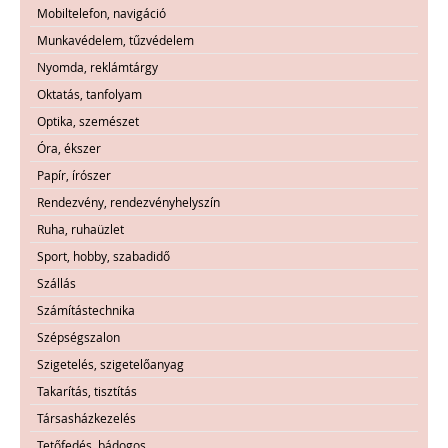
Mobiltelefon, navigáció
Munkavédelem, tűzvédelem
Nyomda, reklámtárgy
Oktatás, tanfolyam
Optika, szemészet
Óra, ékszer
Papír, írószer
Rendezvény, rendezvényhelyszín
Ruha, ruhaüzlet
Sport, hobby, szabadidő
Szállás
Számítástechnika
Szépségszalon
Szigetelés, szigetelőanyag
Takarítás, tisztítás
Társasházkezelés
Tetőfedés, bádogos