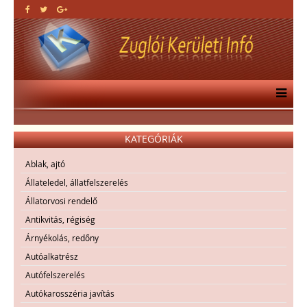
KATEGÓRIÁK
Ablak, ajtó
Állateledel, állatfelszerelés
Állatorvosi rendelő
Antikvitás, régiség
Árnyékolás, redőny
Autóalkatrész
Autófelszerelés
Autókarosszéria javítás