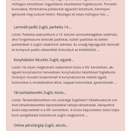
műfogsor készítéssel, fogpótlások készítésével foglalkozunk. Porcelán
koronákat, fémkerámia pótlásokat egyaránt készítünk, bármilyen
...
igénynek meg tudunk felelni. Részleges és teljes műfogsor kés
Laminált padló Zugló, parketta 14....
Leírás: Parketta szaküzletünk a 14. kerület szomszédságában található,
ahol forgalmazunk laminált padlókat, kültéri padlókat és beltéri
parkettákat is zuglói vásárlóink számára. Az ország legnagyobb laminált
...
és kompozit padló választékát biztosítjuk az érdeklődők
Konyhabútor készítés Zugló, egyedi...
Leírás: Ha olyan megbízható szakembert keres a XIV. kerületben, aki
egyedi konyhabútor tervezéssel, konyhabútor készítéssel foglalkozik,
forduljon hozzám bizalommal! A konyhabútorok mellett egyéb
...
bútorokkal is rendelkezésre állok, nappali bútorokkal, gardróbszekr
Társasházkezelés Zugló, közös...
Leírás: Társasházkezelésre van szüksége Zuglóban? Vállalkozásunk sok
éves társasházkezelési tapasztalattal vállalja társasházak, lakóparkok
közös képviseletét is a XIV. kerületben. A közös képviseleten belül teljes
...
körű szolgáltatást biztosítunk zuglói megbízóink
Online pénztárgép Zugló, akciós...