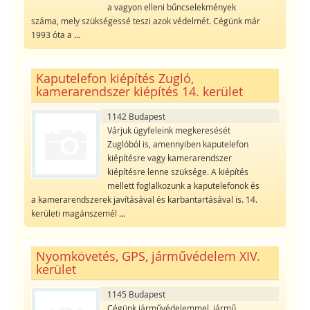
a vagyon elleni bűncselekmények
száma, mely szükségessé teszi azok védelmét. Cégünk már
1993 óta a
...
Kaputelefon kiépítés Zugló,
kamerarendszer kiépítés 14. kerület
1142 Budapest
Várjuk ügyfeleink megkeresését
Zuglóból is, amennyiben kaputelefon
kiépítésre vagy kamerarendszer
kiépítésre lenne szüksége. A kiépítés
mellett foglalkozunk a kaputelefonok és
a kamerarendszerek javításával és karbantartásával is. 14.
kerületi magánszemél
...
Nyomkövetés, GPS, járművédelem XIV.
kerület
1145 Budapest
Cégünk járművédelemmel, jármű