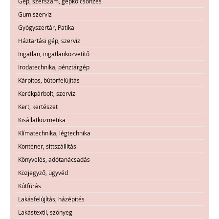
Gép, szerszám, gépkölcsönzés
Gumiszerviz
Gyógyszertár, Patika
Háztartási gép, szerviz
Ingatlan, ingatlanközvetítő
Irodatechnika, pénztárgép
Kárpitos, bútorfelújítás
Kerékpárbolt, szerviz
Kert, kertészet
Kisállatkozmetika
Klímatechnika, légtechnika
Konténer, sittszállítás
Könyvelés, adótanácsadás
Közjegyző, ügyvéd
Kútfúrás
Lakásfelújítás, házépítés
Lakástextil, szőnyeg