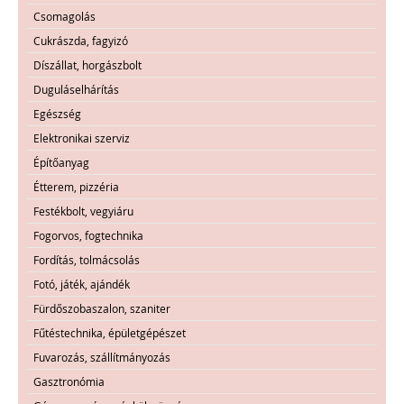
Csomagolás
Cukrászda, fagyizó
Díszállat, horgászbolt
Duguláselhárítás
Egészség
Elektronikai szerviz
Építőanyag
Étterem, pizzéria
Festékbolt, vegyiáru
Fogorvos, fogtechnika
Fordítás, tolmácsolás
Fotó, játék, ajándék
Fürdőszobaszalon, szaniter
Fűtéstechnika, épületgépészet
Fuvarozás, szállítmányozás
Gasztronómia