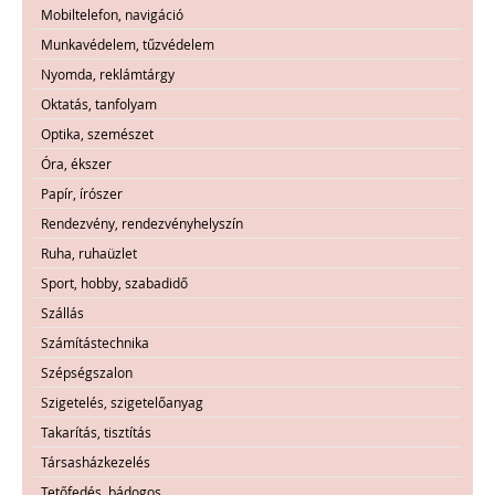
Mobiltelefon, navigáció
Munkavédelem, tűzvédelem
Nyomda, reklámtárgy
Oktatás, tanfolyam
Optika, szemészet
Óra, ékszer
Papír, írószer
Rendezvény, rendezvényhelyszín
Ruha, ruhaüzlet
Sport, hobby, szabadidő
Szállás
Számítástechnika
Szépségszalon
Szigetelés, szigetelőanyag
Takarítás, tisztítás
Társasházkezelés
Tetőfedés, bádogos