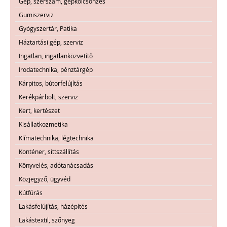
Gép, szerszám, gépkölcsönzés
Gumiszerviz
Gyógyszertár, Patika
Háztartási gép, szerviz
Ingatlan, ingatlanközvetítő
Irodatechnika, pénztárgép
Kárpitos, bútorfelújítás
Kerékpárbolt, szerviz
Kert, kertészet
Kisállatkozmetika
Klímatechnika, légtechnika
Konténer, sittszállítás
Könyvelés, adótanácsadás
Közjegyző, ügyvéd
Kútfúrás
Lakásfelújítás, házépítés
Lakástextil, szőnyeg