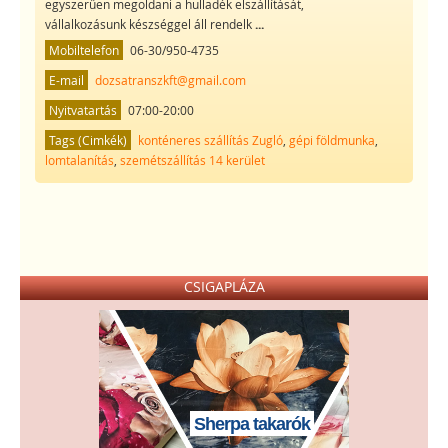
egyszerűen megoldani a hulladék elszállítását,
vállalkozásunk készséggel áll rendelk
...
Mobiltelefon
06-30/950-4735
E-mail
dozsatranszkft@gmail.com
Nyitvatartás
07:00-20:00
Tags (Cimkék)
konténeres szállítás Zugló
,
gépi földmunka
,
lomtalanítás
,
szemétszállítás 14 kerület
CSIGAPLÁZA
Sherpa takarók