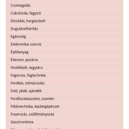
Csomagolás
Cukrászda, fagyizó
Díszállat, horgászbolt
Duguláselhárítás
Egészség
Elektronikai szerviz
Építőanyag
Étterem, pizzéria
Festékbolt, vegyiáru
Fogorvos, fogtechnika
Fordítás, tolmácsolás
Fotó, játék, ajándék
Fürdőszobaszalon, szaniter
Fűtéstechnika, épületgépészet
Fuvarozás, szállítmányozás
Gasztronómia