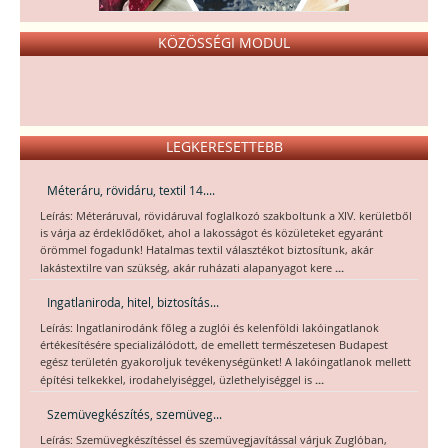
KÖZÖSSÉGI MODUL
LEGKERESETTEBB
Méteráru, rövidáru, textil 14....
Leírás: Méteráruval, rövidáruval foglalkozó szakboltunk a XIV. kerületből
is várja az érdeklődőket, ahol a lakosságot és közületeket egyaránt
örömmel fogadunk! Hatalmas textil választékot biztosítunk, akár
...
lakástextilre van szükség, akár ruházati alapanyagot kere
Ingatlaniroda, hitel, biztosítás...
Leírás: Ingatlanirodánk főleg a zuglói és kelenföldi lakóingatlanok
értékesítésére specializálódott, de emellett természetesen Budapest
egész területén gyakoroljuk tevékenységünket! A lakóingatlanok mellett
...
építési telkekkel, irodahelyiséggel, üzlethelyiséggel is
Szemüvegkészítés, szemüveg...
Leírás: Szemüvegkészítéssel és szemüvegjavítással várjuk Zuglóban,