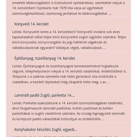
emellett látásvizsgálatot is biztosítunk optikánkban, szeretettel várjuk a
14. kerületben! Optikánk már 1978 óta várja az ügyfeleket
...
szemüvegkészítéssel, szemüveg javítással és látásvizsgálattal.
Könyvelő 14. kerület
Leírás: Könyvelőt keres a 14. kerületben? Könyvelő irodánk sok éves
tapasztalattal vállal teljes körű könyvelést zuglói ügyfelei számára. Teljes
körű könyvelés, könyvvizsgálói és jogi háttérrel cégeknek és
...
vállalkozásoknak egyaránt! Vállaljuk cégek, vállalkozások
Építőanyag, tüzelőanyag 14. kerület
Leírás: Építőanyagok és tüzelőanyagok kereskedelmével foglalkozik
cégünk, telephelyünkön várjuk a 14. kerületi vásárlókat, érdeklődőket is.
Telepünk s a szakma szeretete már több generáció óta öröklődik a
...
családban, a kezdeti lépéseket még ükapánk tette meg, s az
Laminált padló Zugló, parketta 14....
Leírás: Parketta szaküzletünk a 14. kerület szomszédságában található,
ahol forgalmazunk laminált padlókat, kültéri padlókat és beltéri
parkettákat is zuglói vásárlóink számára. Az ország legnagyobb laminált
...
és kompozit padló választékát biztosítjuk az érdeklődők
Konyhabútor készítés Zugló, egyedi...