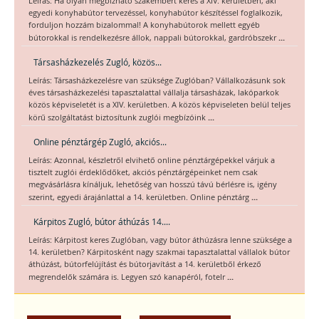
Leírás: Ha olyan megbízható szakembert keres a XIV. kerületben, aki
egyedi konyhabútor tervezéssel, konyhabútor készítéssel foglalkozik,
forduljon hozzám bizalommal! A konyhabútorok mellett egyéb
...
bútorokkal is rendelkezésre állok, nappali bútorokkal, gardróbszekr
Társasházkezelés Zugló, közös...
Leírás: Társasházkezelésre van szüksége Zuglóban? Vállalkozásunk sok
éves társasházkezelési tapasztalattal vállalja társasházak, lakóparkok
közös képviseletét is a XIV. kerületben. A közös képviseleten belül teljes
...
körű szolgáltatást biztosítunk zuglói megbízóink
Online pénztárgép Zugló, akciós...
Leírás: Azonnal, készletről elvihető online pénztárgépekkel várjuk a
tisztelt zuglói érdeklődőket, akciós pénztárgépeinket nem csak
megvásárlásra kínáljuk, lehetőség van hosszú távú bérlésre is, igény
...
szerint, egyedi árajánlattal a 14. kerületben. Online pénztárg
Kárpitos Zugló, bútor áthúzás 14....
Leírás: Kárpitost keres Zuglóban, vagy bútor áthúzásra lenne szüksége a
14. kerületben? Kárpitosként nagy szakmai tapasztalattal vállalok bútor
áthúzást, bútorfelújítást és bútorjavítást a 14. kerületből érkező
...
megrendelők számára is. Legyen szó kanapéról, fotelr