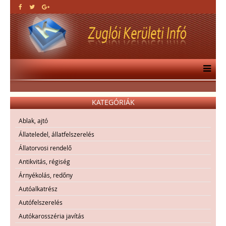
KATEGÓRIÁK
Ablak, ajtó
Állateledel, állatfelszerelés
Állatorvosi rendelő
Antikvitás, régiség
Árnyékolás, redőny
Autóalkatrész
Autófelszerelés
Autókarosszéria javítás