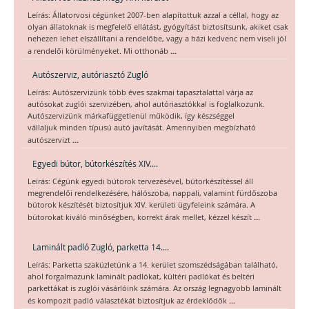
Leírás: Állatorvosi cégünket 2007-ben alapítottuk azzal a céllal, hogy az
olyan állatoknak is megfelelő ellátást, gyógyítást biztosítsunk, akiket csak
nehezen lehet elszállítani a rendelőbe, vagy a házi kedvenc nem viseli jól
...
a rendelői körülményeket. Mi otthonáb
Autószerviz, autóriasztó Zugló
Leírás: Autószervizünk több éves szakmai tapasztalattal várja az
autósokat zuglói szervizében, ahol autóriasztókkal is foglalkozunk.
Autószervizünk márkafüggetlenül működik, így készséggel
vállaljuk minden típusú autó javítását. Amennyiben megbízható
...
autószervizt
Egyedi bútor, bútorkészítés XIV....
Leírás: Cégünk egyedi bútorok tervezésével, bútorkészítéssel áll
megrendelői rendelkezésére, hálószoba, nappali, valamint fürdőszoba
bútorok készítését biztosítjuk XIV. kerületi ügyfeleink számára. A
...
bútorokat kiváló minőségben, korrekt árak mellet, kézzel készít
Laminált padló Zugló, parketta 14....
Leírás: Parketta szaküzletünk a 14. kerület szomszédságában található,
ahol forgalmazunk laminált padlókat, kültéri padlókat és beltéri
parkettákat is zuglói vásárlóink számára. Az ország legnagyobb laminált
...
és kompozit padló választékát biztosítjuk az érdeklődők