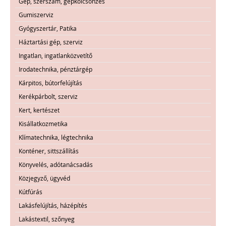
Gép, szerszám, gépkölcsönzés
Gumiszerviz
Gyógyszertár, Patika
Háztartási gép, szerviz
Ingatlan, ingatlanközvetítő
Irodatechnika, pénztárgép
Kárpitos, bútorfelújítás
Kerékpárbolt, szerviz
Kert, kertészet
Kisállatkozmetika
Klímatechnika, légtechnika
Konténer, sittszállítás
Könyvelés, adótanácsadás
Közjegyző, ügyvéd
Kútfúrás
Lakásfelújítás, házépítés
Lakástextil, szőnyeg