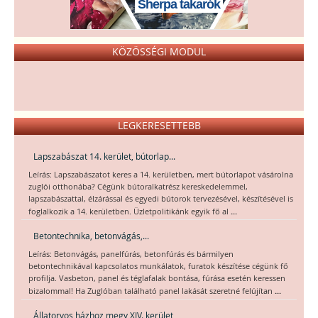
Sherpa takarók
KÖZÖSSÉGI MODUL
LEGKERESETTEBB
Lapszabászat 14. kerület, bútorlap...
Leírás: Lapszabászatot keres a 14. kerületben, mert bútorlapot vásárolna
zuglói otthonába? Cégünk bútoralkatrész kereskedelemmel,
lapszabászattal, élzárással és egyedi bútorok tervezésével, készítésével is
...
foglalkozik a 14. kerületben. Üzletpolitikánk egyik fő al
Betontechnika, betonvágás,...
Leírás: Betonvágás, panelfúrás, betonfúrás és bármilyen
betontechnikával kapcsolatos munkálatok, furatok készítése cégünk fő
profilja. Vasbeton, panel és téglafalak bontása, fúrása esetén keressen
...
bizalommal! Ha Zuglóban található panel lakását szeretné felújítan
Állatorvos házhoz megy XIV. kerület