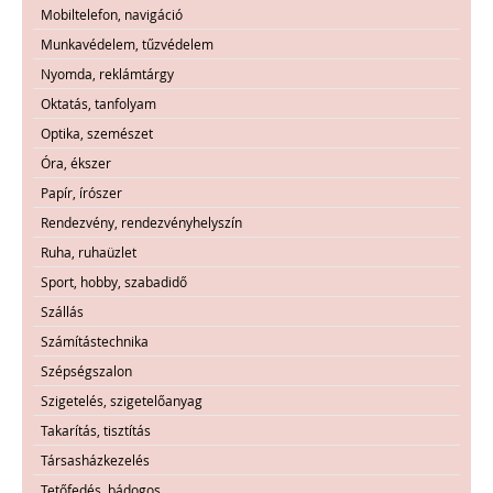
Mobiltelefon, navigáció
Munkavédelem, tűzvédelem
Nyomda, reklámtárgy
Oktatás, tanfolyam
Optika, szemészet
Óra, ékszer
Papír, írószer
Rendezvény, rendezvényhelyszín
Ruha, ruhaüzlet
Sport, hobby, szabadidő
Szállás
Számítástechnika
Szépségszalon
Szigetelés, szigetelőanyag
Takarítás, tisztítás
Társasházkezelés
Tetőfedés, bádogos