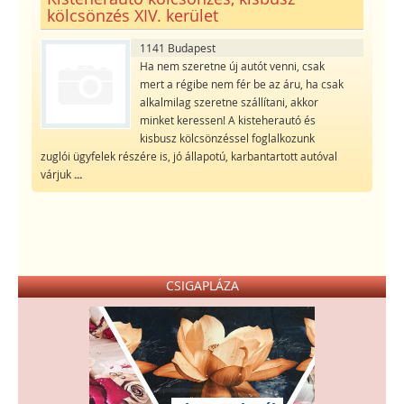
kölcsönzés XIV. kerület
1141 Budapest
Ha nem szeretne új autót venni, csak
mert a régibe nem fér be az áru, ha csak
alkalmilag szeretne szállítani, akkor
minket keressen! A kisteherautó és
kisbusz kölcsönzéssel foglalkozunk
zuglói ügyfelek részére is, jó állapotú, karbantartott autóval
várjuk
...
CSIGAPLÁZA