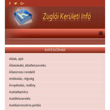
KATEGÓRIÁK
Ablak, ajtó
Állateledel, állatfelszerelés
Állatorvosi rendelő
Antikvitás, régiség
Árnyékolás, redőny
Autóalkatrész
Autófelszerelés
Autókarosszéria javítás