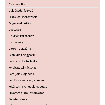
Csomagolás
Cukrászda, fagyizó
Díszállat, horgászbolt
Duguláselhárítás
Egészség
Elektronikai szerviz
Építőanyag
Étterem, pizzéria
Festékbolt, vegyiáru
Fogorvos, fogtechnika
Fordítás, tolmácsolás
Fotó, játék, ajándék
Fürdőszobaszalon, szaniter
Fűtéstechnika, épületgépészet
Fuvarozás, szállítmányozás
Gasztronómia