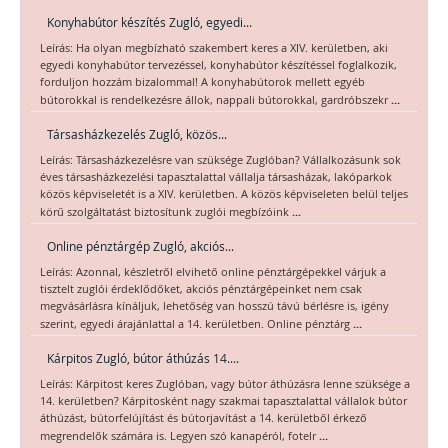
Konyhabútor készítés Zugló, egyedi...
Leírás: Ha olyan megbízható szakembert keres a XIV. kerületben, aki
egyedi konyhabútor tervezéssel, konyhabútor készítéssel foglalkozik,
forduljon hozzám bizalommal! A konyhabútorok mellett egyéb
...
bútorokkal is rendelkezésre állok, nappali bútorokkal, gardróbszekr
Társasházkezelés Zugló, közös...
Leírás: Társasházkezelésre van szüksége Zuglóban? Vállalkozásunk sok
éves társasházkezelési tapasztalattal vállalja társasházak, lakóparkok
közös képviseletét is a XIV. kerületben. A közös képviseleten belül teljes
...
körű szolgáltatást biztosítunk zuglói megbízóink
Online pénztárgép Zugló, akciós...
Leírás: Azonnal, készletről elvihető online pénztárgépekkel várjuk a
tisztelt zuglói érdeklődőket, akciós pénztárgépeinket nem csak
megvásárlásra kínáljuk, lehetőség van hosszú távú bérlésre is, igény
...
szerint, egyedi árajánlattal a 14. kerületben. Online pénztárg
Kárpitos Zugló, bútor áthúzás 14....
Leírás: Kárpitost keres Zuglóban, vagy bútor áthúzásra lenne szüksége a
14. kerületben? Kárpitosként nagy szakmai tapasztalattal vállalok bútor
áthúzást, bútorfelújítást és bútorjavítást a 14. kerületből érkező
...
megrendelők számára is. Legyen szó kanapéról, fotelr