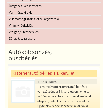
Üvegezés, képkeretezés
Vas-műszaki cikk
Villamossági szaküzlet, villanyszerelő
Virág, virágküldés
Víz, gáz, fűtésszerelés
Zárjavítás, zárcsere
Autókölcsönzés,
buszbérlés
Kisteherautó bérlés 14. kerület
1142 Budapest
Ha megbízható kisteherautó bérlésre
van szüksége a 14. kerületben, jó helyen
jár! Zuglói telephelyünkről kiváló műszaki
állapotú, fiatal kisteherautóinkkal állunk
ügyfeleink rendelkezésére, akár rövid,