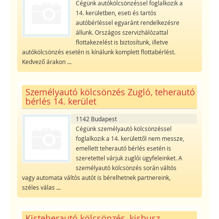
Cégünk autókölcsönzéssel foglalkozik a
14. kerületben, eseti és tartós
autóbérléssel egyaránt rendelkezésre
állunk. Országos szervizhálózattal
flottakezelést is biztosítunk, illetve
autókölcsönzés esetén is kínálunk komplett flottabérlést.
Kedvező árakon
...
Személyautó kölcsönzés Zugló, teherautó
bérlés 14. kerület
1142 Budapest
Cégünk személyautó kölcsönzéssel
foglalkozik a 14. kerülettől nem messze,
emellett teherautó bérlés esetén is
szeretettel várjuk zuglói ügyfeleinket. A
személyautó kölcsönzés során váltós
vagy automata váltós autót is bérelhetnek partnereink,
széles válas
...
Kisteherautó kölcsönzés, kisbusz