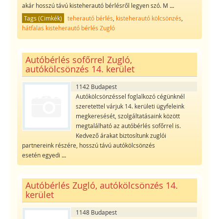
akár hosszú távú kisteherautó bérlésről legyen szó. M
...
Tags (Cimkék)
teherautó bérlés
,
kisteherautó kölcsönzés
,
hátfalas kisteherautó bérlés Zugló
Autóbérlés sofőrrel Zugló,
autókölcsönzés 14. kerület
1142 Budapest
Autókölcsönzéssel foglalkozó cégünknél
szeretettel várjuk 14. kerületi ügyfeleink
megkeresését, szolgáltatásaink között
megtalálható az autóbérlés sofőrrel is.
Kedvező árakat biztosítunk zuglói
partnereink részére, hosszú távú autókölcsönzés
esetén egyedi
...
Autóbérlés Zugló, autókölcsönzés 14.
kerület
1148 Budapest