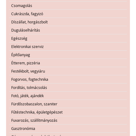
Csomagolás
Cukrászda, fagyizó
Díszállat, horgászbolt
Duguláselhárítás
Egészség
Elektronikai szerviz
Építőanyag
Étterem, pizzéria
Festékbolt, vegyiáru
Fogorvos, fogtechnika
Fordítás, tolmácsolás
Fotó, játék, ajándék
Fürdőszobaszalon, szaniter
Fűtéstechnika, épületgépészet
Fuvarozás, szállítmányozás
Gasztronómia