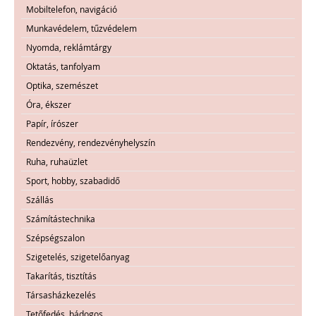
Mobiltelefon, navigáció
Munkavédelem, tűzvédelem
Nyomda, reklámtárgy
Oktatás, tanfolyam
Optika, szemészet
Óra, ékszer
Papír, írószer
Rendezvény, rendezvényhelyszín
Ruha, ruhaüzlet
Sport, hobby, szabadidő
Szállás
Számítástechnika
Szépségszalon
Szigetelés, szigetelőanyag
Takarítás, tisztítás
Társasházkezelés
Tetőfedés, bádogos