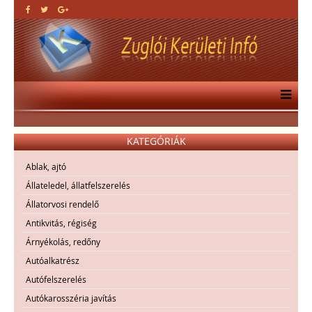
KATEGÓRIÁK
Ablak, ajtó
Állateledel, állatfelszerelés
Állatorvosi rendelő
Antikvitás, régiség
Árnyékolás, redőny
Autóalkatrész
Autófelszerelés
Autókarosszéria javítás