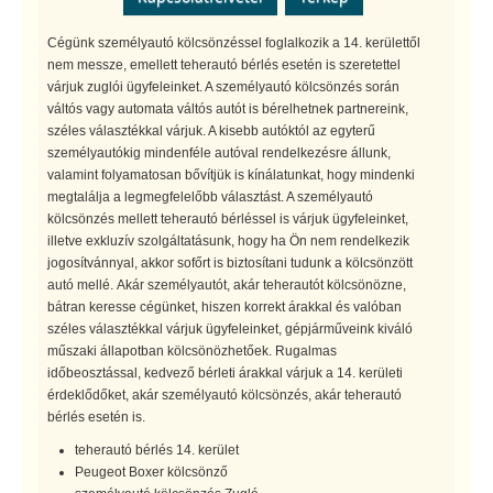
Cégünk személyautó kölcsönzéssel foglalkozik a 14. kerülettől
nem messze, emellett teherautó bérlés esetén is szeretettel
várjuk zuglói ügyfeleinket. A személyautó kölcsönzés során
váltós vagy automata váltós autót is bérelhetnek partnereink,
széles választékkal várjuk. A kisebb autóktól az egyterű
személyautókig mindenféle autóval rendelkezésre állunk,
valamint folyamatosan bővítjük is kínálatunkat, hogy mindenki
megtalálja a legmegfelelőbb választást. A személyautó
kölcsönzés mellett teherautó bérléssel is várjuk ügyfeleinket,
illetve exkluzív szolgáltatásunk, hogy ha Ön nem rendelkezik
jogosítvánnyal, akkor sofőrt is biztosítani tudunk a kölcsönzött
autó mellé. Akár személyautót, akár teherautót kölcsönözne,
bátran keresse cégünket, hiszen korrekt árakkal és valóban
széles választékkal várjuk ügyfeleinket, gépjárműveink kiváló
műszaki állapotban kölcsönözhetőek. Rugalmas
időbeosztással, kedvező bérleti árakkal várjuk a 14. kerületi
érdeklődőket, akár személyautó kölcsönzés, akár teherautó
bérlés esetén is.
teherautó bérlés 14. kerület
Peugeot Boxer kölcsönző