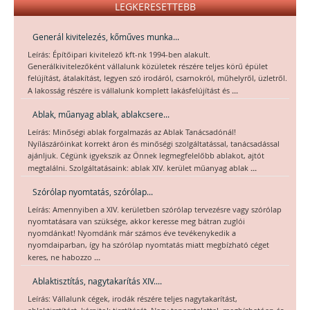
LEGKERESETTEBB
Generál kivitelezés, kőműves munka...
Leírás: Építőipari kivitelező kft-nk 1994-ben alakult.
Generálkivitelezőként vállalunk közületek részére teljes körű épület
felújítást, átalakítást, legyen szó irodáról, csarnokról, műhelyről, üzletről.
...
A lakosság részére is vállalunk komplett lakásfelújítást és
Ablak, műanyag ablak, ablakcsere...
Leírás: Minőségi ablak forgalmazás az Ablak Tanácsadónál!
Nyílászáróinkat korrekt áron és minőségi szolgáltatással, tanácsadással
ajánljuk. Cégünk igyekszik az Önnek legmegfelelőbb ablakot, ajtót
...
megtalálni. Szolgáltatásaink: ablak XIV. kerület műanyag ablak
Szórólap nyomtatás, szórólap...
Leírás: Amennyiben a XIV. kerületben szórólap tervezésre vagy szórólap
nyomtatásara van szüksége, akkor keresse meg bátran zuglói
nyomdánkat! Nyomdánk már számos éve tevékenykedik a
nyomdaiparban, így ha szórólap nyomtatás miatt megbízható céget
...
keres, ne habozzo
Ablaktisztítás, nagytakarítás XIV....
Leírás: Vállalunk cégek, irodák részére teljes nagytakarítást,