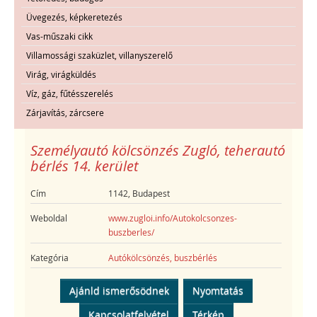
Üvegezés, képkeretezés
Vas-műszaki cikk
Villamossági szaküzlet, villanyszerelő
Virág, virágküldés
Víz, gáz, fűtésszerelés
Zárjavítás, zárcsere
Személyautó kölcsönzés Zugló, teherautó
bérlés 14. kerület
Cím
1142, Budapest
Weboldal
www.zugloi.info/Autokolcsonzes-
buszberles/
Kategória
Autókölcsönzés, buszbérlés
Ajánld ismerősödnek
Nyomtatás
Kapcsolatfelvétel
Térkép