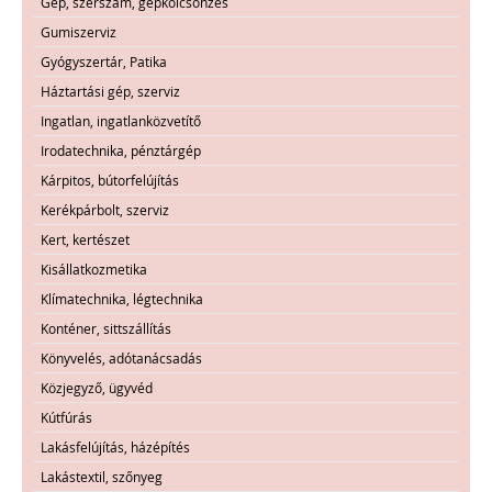
Gép, szerszám, gépkölcsönzés
Gumiszerviz
Gyógyszertár, Patika
Háztartási gép, szerviz
Ingatlan, ingatlanközvetítő
Irodatechnika, pénztárgép
Kárpitos, bútorfelújítás
Kerékpárbolt, szerviz
Kert, kertészet
Kisállatkozmetika
Klímatechnika, légtechnika
Konténer, sittszállítás
Könyvelés, adótanácsadás
Közjegyző, ügyvéd
Kútfúrás
Lakásfelújítás, házépítés
Lakástextil, szőnyeg