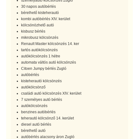
személyautó kölcsönzés Zugló
30 napos autóbérlés
bérelhető kisteherautó
kombi autóbérlés XIV. kerület
kölcsönözhető autó
kisbusz bérlés
mikrobusz kölcsönzés
Renault Master kölcsönzés 14. ker
tartós autókölcsönzés
autókölcsönzés 1 hétre
automata váltós autó kölcsönzés
Citoen Jumpy bérlés Zugló
autóbérlés
kisteherautó kölcsönzés
autókölcsönző
családi autó kölcsönzés XIV. kerület
7 személyes autó bérlés
autókölcsönzés
benzines autóbérlés
teherautó kölcsönző 14. kerület
diesel autó bérlés
bérelhető autó
autóbérlés alacsony áron Zugló