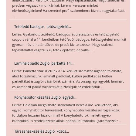
ablaktisztítást, kárpitok tisztítását. Nagy tapasztalattal, megbízhatóan és
precízen végezzük munkánkat, kérem, keressen minket
elérhetőségeinken! Ha szeretné profi szakemberre bízni a nagytakarítást,
...
Tetőfedő bádogos, tetőszigetelő...
Leírás: Gyakorlott tetőfedő, bádogos, épületasztalos és tetőszigetelő
csoport vállal a 14. kerületben tetőfedő, bádogos, tetőszigetelési munkát
gyorsan, rövid határidővel, de precíz kivitelezéssel. Nagy szakmai
...
tapasztalattal végezzük új tetők építését, de vállal
Laminált padló Zugló, parketta 14....
Leírás: Parketta szaküzletünk a 14. kerület szomszédságában található,
ahol forgalmazunk laminált padlókat, kültéri padlókat és beltéri
parkettákat is zuglói vásárlóink számára. Az ország legnagyobb laminált
...
és kompozit padló választékát biztosítjuk az érdeklődők
Konyhabútor készítés Zugló, egyedi...
Leírás: Ha olyan megbízható szakembert keres a XIV. kerületben, aki
egyedi konyhabútor tervezéssel, konyhabútor készítéssel foglalkozik,
forduljon hozzám bizalommal! A konyhabútorok mellett egyéb
...
bútorokkal is rendelkezésre állok, nappali bútorokkal, gardróbszekr
Társasházkezelés Zugló, közös...