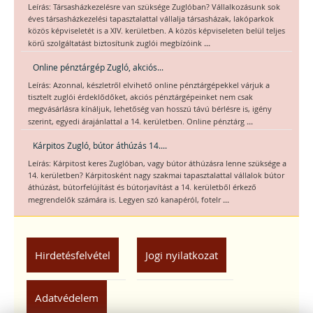
Leírás: Társasházkezelésre van szüksége Zuglóban? Vállalkozásunk sok
éves társasházkezelési tapasztalattal vállalja társasházak, lakóparkok
közös képviseletét is a XIV. kerületben. A közös képviseleten belül teljes
...
körű szolgáltatást biztosítunk zuglói megbízóink
Online pénztárgép Zugló, akciós...
Leírás: Azonnal, készletről elvihető online pénztárgépekkel várjuk a
tisztelt zuglói érdeklődőket, akciós pénztárgépeinket nem csak
megvásárlásra kínáljuk, lehetőség van hosszú távú bérlésre is, igény
...
szerint, egyedi árajánlattal a 14. kerületben. Online pénztárg
Kárpitos Zugló, bútor áthúzás 14....
Leírás: Kárpitost keres Zuglóban, vagy bútor áthúzásra lenne szüksége a
14. kerületben? Kárpitosként nagy szakmai tapasztalattal vállalok bútor
áthúzást, bútorfelújítást és bútorjavítást a 14. kerületből érkező
...
megrendelők számára is. Legyen szó kanapéról, fotelr
Hirdetésfelvétel
Jogi nyilatkozat
Adatvédelem