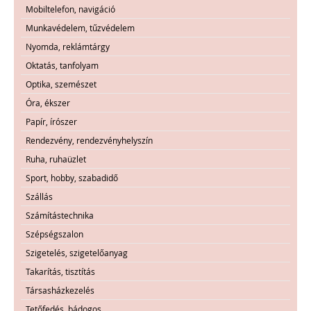
Mobiltelefon, navigáció
Munkavédelem, tűzvédelem
Nyomda, reklámtárgy
Oktatás, tanfolyam
Optika, szemészet
Óra, ékszer
Papír, írószer
Rendezvény, rendezvényhelyszín
Ruha, ruhaüzlet
Sport, hobby, szabadidő
Szállás
Számítástechnika
Szépségszalon
Szigetelés, szigetelőanyag
Takarítás, tisztítás
Társasházkezelés
Tetőfedés, bádogos