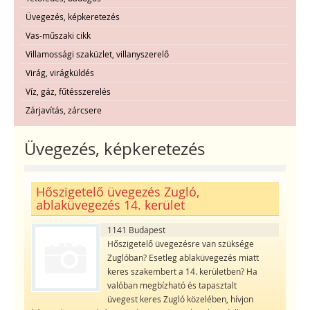
Üvegezés, képkeretezés
Vas-műszaki cikk
Villamossági szaküzlet, villanyszerelő
Virág, virágküldés
Víz, gáz, fűtésszerelés
Zárjavítás, zárcsere
Üvegezés, képkeretezés
Hőszigetelő üvegezés Zugló,
ablaküvegezés 14. kerület
1141 Budapest
Hőszigetelő üvegezésre van szüksége
Zuglóban? Esetleg ablaküvegezés miatt
keres szakembert a 14. kerületben? Ha
valóban megbízható és tapasztalt
üvegest keres Zugló közelében, hívjon