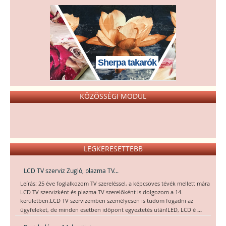
Sherpa takarók
KÖZÖSSÉGI MODUL
LEGKERESETTEBB
LCD TV szerviz Zugló, plazma TV...
Leírás: 25 éve foglalkozom TV szereléssel, a képcsöves tévék mellett mára
LCD TV szervizként és plazma TV szerelőként is dolgozom a 14.
kerületben.LCD TV szervizemben személyesen is tudom fogadni az
...
ügyfeleket, de minden esetben időpont egyeztetés után!LED, LCD é