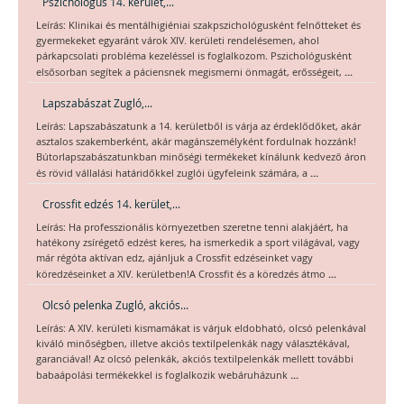
Pszichológus 14. kerület,...
Leírás: Klinikai és mentálhigiéniai szakpszichológusként felnőtteket és
gyermekeket egyaránt várok XIV. kerületi rendelésemen, ahol
párkapcsolati probléma kezeléssel is foglalkozom. Pszichológusként
...
elsősorban segítek a páciensnek megismerni önmagát, erősségeit,
Lapszabászat Zugló,...
Leírás: Lapszabászatunk a 14. kerületből is várja az érdeklődőket, akár
asztalos szakemberként, akár magánszemélyként fordulnak hozzánk!
Bútorlapszabászatunkban minőségi termékeket kínálunk kedvező áron
...
és rövid vállalási határidőkkel zuglói ügyfeleink számára, a
Crossfit edzés 14. kerület,...
Leírás: Ha professzionális környezetben szeretne tenni alakjáért, ha
hatékony zsírégető edzést keres, ha ismerkedik a sport világával, vagy
már régóta aktívan edz, ajánljuk a Crossfit edzéseinket vagy
...
köredzéseinket a XIV. kerületben!A Crossfit és a köredzés átmo
Olcsó pelenka Zugló, akciós...
Leírás: A XIV. kerületi kismamákat is várjuk eldobható, olcsó pelenkával
kiváló minőségben, illetve akciós textilpelenkák nagy választékával,
garanciával! Az olcsó pelenkák, akciós textilpelenkák mellett további
...
babaápolási termékekkel is foglalkozik webáruházunk