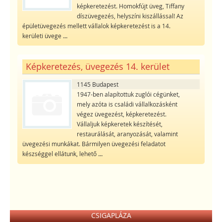
képkeretezést. Homokfújt üveg, Tiffany
díszüvegezés, helyszíni kiszállással! Az
épületüvegezés mellett vállalok képkeretezést is a 14.
kerületi üvege
...
Képkeretezés, üvegezés 14. kerület
1145 Budapest
1947-ben alapítottuk zuglói cégünket,
mely azóta is családi vállalkozásként
végez üvegezést, képkeretezést.
Vállaljuk képkeretek készítését,
restaurálását, aranyozását, valamint
üvegezési munkákat. Bármilyen üvegezési feladatot
készséggel ellátunk, lehető
...
CSIGAPLÁZA