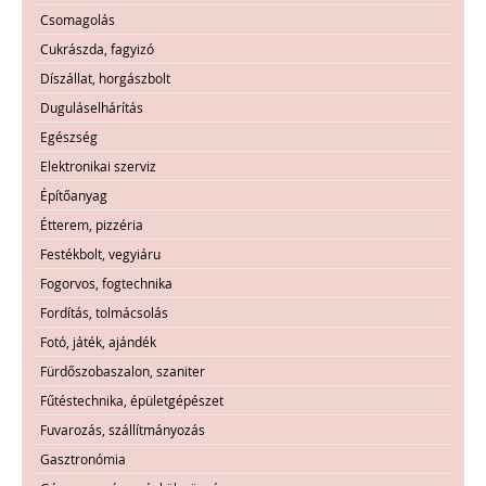
Csomagolás
Cukrászda, fagyizó
Díszállat, horgászbolt
Duguláselhárítás
Egészség
Elektronikai szerviz
Építőanyag
Étterem, pizzéria
Festékbolt, vegyiáru
Fogorvos, fogtechnika
Fordítás, tolmácsolás
Fotó, játék, ajándék
Fürdőszobaszalon, szaniter
Fűtéstechnika, épületgépészet
Fuvarozás, szállítmányozás
Gasztronómia