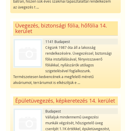
bátran, hiszen sok éves szakmai tapasztalattal rendelkezem
az üvegezés t
...
Üvegezés, biztonsági fólia, hőfólia 14.
kerület
1141 Budapest
Cégünk 1987 óta áll a lakosság
rendelkezésére. Üvegezéssel, biztonsági
fólia installálásával, fényvisszaverő
fóliákkal, nyílászárók utólagos
szigetelésével foglalkozunk.
Természetesen kedvencének a megfelelő méretű
akváriumot, terráriumot is elkészítjük e
...
Épületüvegezés, képkeretezés 14. kerület
Budapest
Vállaljuk mindennemű üvegezési
munkák végzését, hőszigetelő üveg
cseréjét 1.1K értékkel, épületüvegezést,