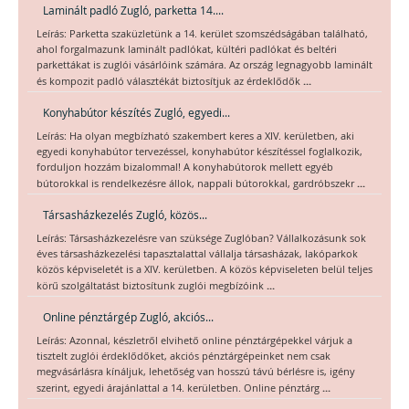
Laminált padló Zugló, parketta 14....
Leírás: Parketta szaküzletünk a 14. kerület szomszédságában található,
ahol forgalmazunk laminált padlókat, kültéri padlókat és beltéri
parkettákat is zuglói vásárlóink számára. Az ország legnagyobb laminált
...
és kompozit padló választékát biztosítjuk az érdeklődők
Konyhabútor készítés Zugló, egyedi...
Leírás: Ha olyan megbízható szakembert keres a XIV. kerületben, aki
egyedi konyhabútor tervezéssel, konyhabútor készítéssel foglalkozik,
forduljon hozzám bizalommal! A konyhabútorok mellett egyéb
...
bútorokkal is rendelkezésre állok, nappali bútorokkal, gardróbszekr
Társasházkezelés Zugló, közös...
Leírás: Társasházkezelésre van szüksége Zuglóban? Vállalkozásunk sok
éves társasházkezelési tapasztalattal vállalja társasházak, lakóparkok
közös képviseletét is a XIV. kerületben. A közös képviseleten belül teljes
...
körű szolgáltatást biztosítunk zuglói megbízóink
Online pénztárgép Zugló, akciós...
Leírás: Azonnal, készletről elvihető online pénztárgépekkel várjuk a
tisztelt zuglói érdeklődőket, akciós pénztárgépeinket nem csak
megvásárlásra kínáljuk, lehetőség van hosszú távú bérlésre is, igény
...
szerint, egyedi árajánlattal a 14. kerületben. Online pénztárg