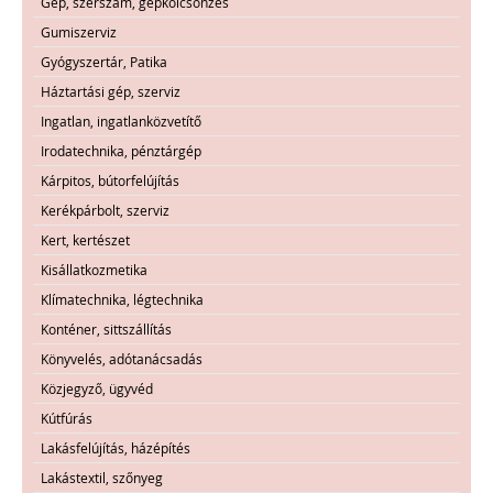
Gép, szerszám, gépkölcsönzés
Gumiszerviz
Gyógyszertár, Patika
Háztartási gép, szerviz
Ingatlan, ingatlanközvetítő
Irodatechnika, pénztárgép
Kárpitos, bútorfelújítás
Kerékpárbolt, szerviz
Kert, kertészet
Kisállatkozmetika
Klímatechnika, légtechnika
Konténer, sittszállítás
Könyvelés, adótanácsadás
Közjegyző, ügyvéd
Kútfúrás
Lakásfelújítás, házépítés
Lakástextil, szőnyeg