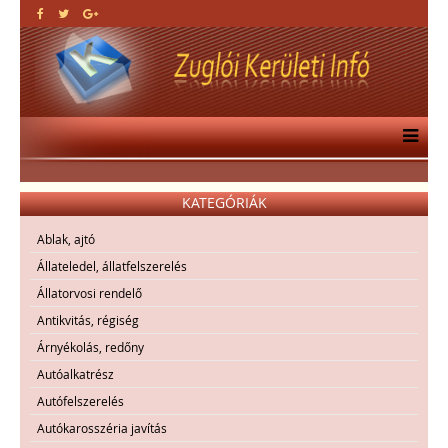
KATEGÓRIÁK
Ablak, ajtó
Állateledel, állatfelszerelés
Állatorvosi rendelő
Antikvitás, régiség
Árnyékolás, redőny
Autóalkatrész
Autófelszerelés
Autókarosszéria javítás