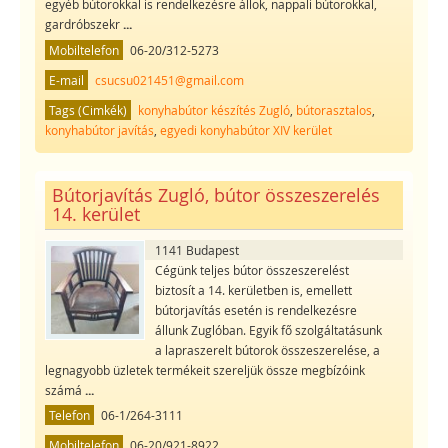
egyéb bútorokkal is rendelkezésre állok, nappali bútorokkal,
gardróbszekr
...
Mobiltelefon
06-20/312-5273
E-mail
csucsu021451@gmail.com
Tags (Cimkék)
konyhabútor készítés Zugló
,
bútorasztalos
,
konyhabútor javítás
,
egyedi konyhabútor XIV kerület
Bútorjavítás Zugló, bútor összeszerelés
14. kerület
1141 Budapest
Cégünk teljes bútor összeszerelést
biztosít a 14. kerületben is, emellett
bútorjavítás esetén is rendelkezésre
állunk Zuglóban. Egyik fő szolgáltatásunk
a lapraszerelt bútorok összeszerelése, a
legnagyobb üzletek termékeit szereljük össze megbízóink
számá
...
Telefon
06-1/264-3111
Mobiltelefon
06-20/921-8922