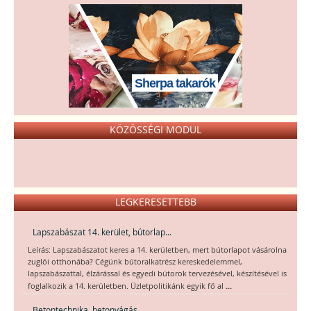
Sherpa takarók
KÖZÖSSÉGI MODUL
LEGKERESETTEBB
Lapszabászat 14. kerület, bútorlap...
Leírás: Lapszabászatot keres a 14. kerületben, mert bútorlapot vásárolna
zuglói otthonába? Cégünk bútoralkatrész kereskedelemmel,
lapszabászattal, élzárással és egyedi bútorok tervezésével, készítésével is
...
foglalkozik a 14. kerületben. Üzletpolitikánk egyik fő al
Betontechnika, betonvágás,...