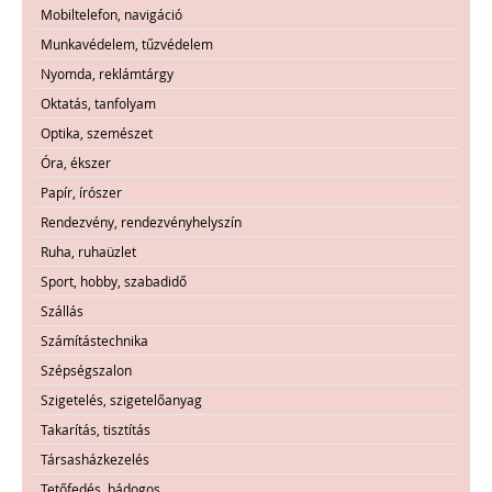
Mobiltelefon, navigáció
Munkavédelem, tűzvédelem
Nyomda, reklámtárgy
Oktatás, tanfolyam
Optika, szemészet
Óra, ékszer
Papír, írószer
Rendezvény, rendezvényhelyszín
Ruha, ruhaüzlet
Sport, hobby, szabadidő
Szállás
Számítástechnika
Szépségszalon
Szigetelés, szigetelőanyag
Takarítás, tisztítás
Társasházkezelés
Tetőfedés, bádogos