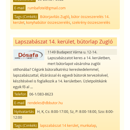
E-mail
rumbafotel@gmail.com
Tags (Cimkék)
Bútorjavítás Zugló
,
bútor összeszerelés 14.
kerület
,
konyhabútor összeszerelés
,
szekrény összeszerelés
Lapszabászat 14. kerület, bútorlap Zugló
1149 Budapest Várna u. 12-14.
Lapszabászatot keres a 14. kerületben,
mert bútorlapot vásárolna zuglói
otthonába? Cégünk bútoralkatrész kereskedelemmel,
lapszabászattal, élzárással és egyedi bútorok tervezésével,
készítésével is foglalkozik a 14. kerületben. Üzletpolitikánk
egyik fő al
...
Telefon
06-1/383-8623
E-mail
rendeles@dbbutor.hu
Nyitvatartás
H, K, Cs: 8:00-17:00, Sz, P: 8:00-18:00, Szo: 8:00-
12:00
Tags (Cimkék)
lapszabászat 14 kerület
,
munkalap
,