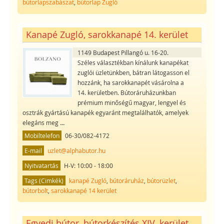
bútorlapszabászat
,
bútorlap Zugló
Kanapé Zugló, sarokkanapé 14. kerület
1149 Budapest Pillangó u. ​​16-20.
Széles választékban kínálunk kanapékat
zuglói üzletünkben, bátran látogasson el
hozzánk, ha sarokkanapét vásárolna a
14. kerületben. Bútoráruházunkban
prémium minőségű magyar, lengyel és
osztrák gyártású kanapék egyaránt megtalálhatók, amelyek
elegáns meg
...
Mobiltelefon
06-30/082-4172
E-mail
uzlet@alphabutor.hu
Nyitvatartás
H-V: 10:00 - 18:00
Tags (Cimkék)
kanapé Zugló
,
bútoráruház
,
bútorüzlet
,
bútorbolt
,
sarokkanapé 14 kerület
Egyedi bútor, bútorkészítés XIV. kerület