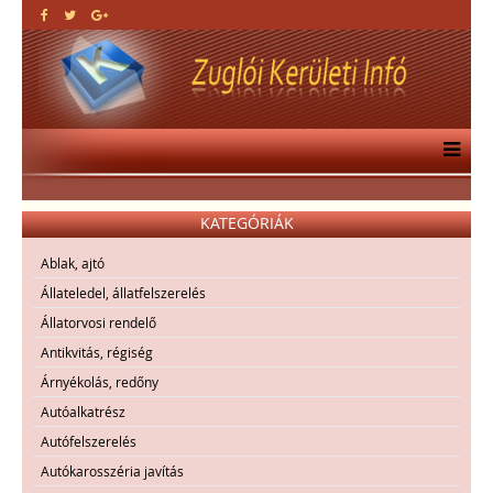
KATEGÓRIÁK
Ablak, ajtó
Állateledel, állatfelszerelés
Állatorvosi rendelő
Antikvitás, régiség
Árnyékolás, redőny
Autóalkatrész
Autófelszerelés
Autókarosszéria javítás