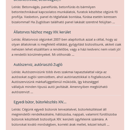
Leírás: Betonvágás, panelfúrás, betonfúrás és bármilyen
betontechnikával kapcsolatos munkálatok, furatok készítése cégünk fő
profilja. Vasbeton, panel és téglafalak bontása, fúrása esetén keressen
...
bizalommal! Ha Zuglóban található panel lakását szeretné felújítan
Állatorvos házhoz megy XIV. kerület
Leírás: Állatorvosi cégünket 2007-ben alapítottuk azzal a céllal, hogy az
olyan állatoknak is megfelelő ellátást, gyógyítást biztosítsunk, akiket csak
nehezen lehet elszállítani a rendelőbe, vagy a házi kedvenc nem viseli jól
...
a rendelői körülményeket. Mi otthonáb
Autószerviz, autóriasztó Zugló
Leírás: Autószervizünk több éves szakmai tapasztalattal várja az
autósokat zuglói szervizében, ahol autóriasztókkal is foglalkozunk.
Autószervizünk márkafüggetlenül működik, így készséggel
vállaljuk minden típusú autó javítását. Amennyiben megbízható
...
autószervizt
Egyedi bútor, bútorkészítés XIV....
Leírás: Cégünk egyedi bútorok tervezésével, bútorkészítéssel áll
megrendelői rendelkezésére, hálószoba, nappali, valamint fürdőszoba
bútorok készítését biztosítjuk XIV. kerületi ügyfeleink számára. A
...
bútorokat kiváló minőségben, korrekt árak mellet, kézzel készít