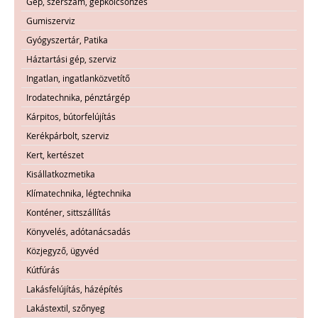
Gép, szerszám, gépkölcsönzés
Gumiszerviz
Gyógyszertár, Patika
Háztartási gép, szerviz
Ingatlan, ingatlanközvetítő
Irodatechnika, pénztárgép
Kárpitos, bútorfelújítás
Kerékpárbolt, szerviz
Kert, kertészet
Kisállatkozmetika
Klímatechnika, légtechnika
Konténer, sittszállítás
Könyvelés, adótanácsadás
Közjegyző, ügyvéd
Kútfúrás
Lakásfelújítás, házépítés
Lakástextil, szőnyeg