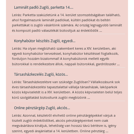
Laminált padló Zugló, parketta 14....
Leírás: Parketta szaküzletünk a 14. kerület szomszédságában található,
ahol forgalmazunk laminált padlókat, kültéri padlókat és beltéri
parkettákat is zuglói vásárlóink számára. Az ország legnagyobb laminált
...
és kompozit padló választékát biztosítjuk az érdeklődők
Konyhabútor készítés Zugló, egyedi...
Leírás: Ha olyan megbízható szakembert keres a XIV. kerületben, aki
egyedi konyhabútor tervezéssel, konyhabútor készítéssel foglalkozik,
forduljon hozzám bizalommal! A konyhabútorok mellett egyéb
...
bútorokkal is rendelkezésre állok, nappali bútorokkal, gardróbszekr
Társasházkezelés Zugló, közös...
Leírás: Társasházkezelésre van szüksége Zuglóban? Vállalkozásunk sok
éves társasházkezelési tapasztalattal vállalja társasházak, lakóparkok
közös képviseletét is a XIV. kerületben. A közös képviseleten belül teljes
...
körű szolgáltatást biztosítunk zuglói megbízóink
Online pénztárgép Zugló, akciós...
Leírás: Azonnal, készletről elvihető online pénztárgépekkel várjuk a
tisztelt zuglói érdeklődőket, akciós pénztárgépeinket nem csak
megvásárlásra kínáljuk, lehetőség van hosszú távú bérlésre is, igény
...
szerint, egyedi árajánlattal a 14. kerületben. Online pénztárg