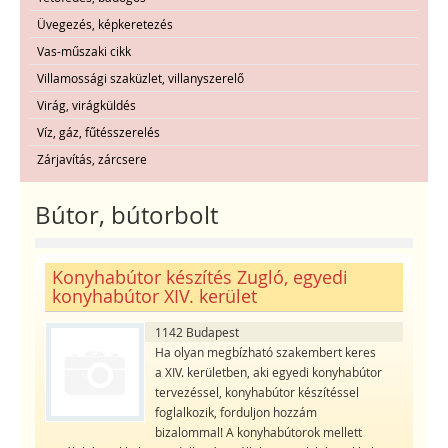
Üvegezés, képkeretezés
Vas-műszaki cikk
Villamossági szaküzlet, villanyszerelő
Virág, virágküldés
Víz, gáz, fűtésszerelés
Zárjavítás, zárcsere
Bútor, bútorbolt
Konyhabútor készítés Zugló, egyedi
konyhabútor XIV. kerület
1142 Budapest
Ha olyan megbízható szakembert keres
a XIV. kerületben, aki egyedi konyhabútor
tervezéssel, konyhabútor készítéssel
foglalkozik, forduljon hozzám
bizalommal! A konyhabútorok mellett