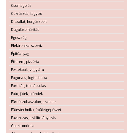
Csomagolás
Cukrászda, fagyizó
Díszállat, horgászbolt
Duguláselhárítás
Egészség
Elektronikai szerviz
Építőanyag
Étterem, pizzéria
Festékbolt, vegyiáru
Fogorvos, fogtechnika
Fordítás, tolmácsolás
Fotó, játék, ajándék
Fürdőszobaszalon, szaniter
Fűtéstechnika, épületgépészet
Fuvarozás, szállítmányozás
Gasztronómia