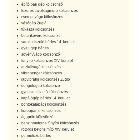
építőipari gép kölcsönző
lézeres távolságmérő kölcsönzés
csempevágó kölcsönzés
vésőgép Zugló
fűkasza kölcsönzés
betonkeverő kölcsönző
sarokcsiszoló bérlés 14. kerület
gyalugép bérlés
sövényvágó kölcsönző
fűnyíró kölcsönzés XIV. kerület
aszfaltvágó kölcsönzés
vibrohenger kölcsönzés
lapvibrátor kölcsönzés Zugló
döngölőgép kölcsönző
gyepszellőztető kölcsönzés
kapálógép bérlés 14. kerület
bontókalapács kölcsönzés
kőroppantó kölcsönzés
ágaprító kölcsönző
benzinmotoros fűnyíró kölcsönzés
rotoros betonsimító XIV. kerület
permetező bérlés