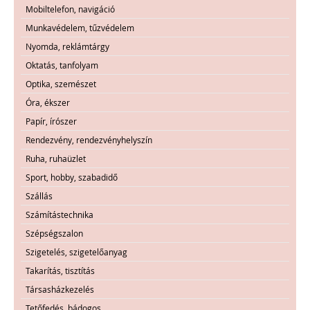
Mobiltelefon, navigáció
Munkavédelem, tűzvédelem
Nyomda, reklámtárgy
Oktatás, tanfolyam
Optika, szemészet
Óra, ékszer
Papír, írószer
Rendezvény, rendezvényhelyszín
Ruha, ruhaüzlet
Sport, hobby, szabadidő
Szállás
Számítástechnika
Szépségszalon
Szigetelés, szigetelőanyag
Takarítás, tisztítás
Társasházkezelés
Tetőfedés, bádogos