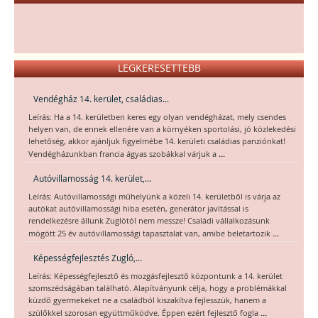
LEGKERESETTEBB
Vendégház 14. kerület, családias...
Leírás: Ha a 14. kerületben keres egy olyan vendégházat, mely csendes
helyen van, de ennek ellenére van a környéken sportolási, jó közlekedési
lehetőség, akkor ajánljuk figyelmébe 14. kerületi családias panziónkat!
...
Vendégházunkban francia ágyas szobákkal várjuk a
Autóvillamosság 14. kerület,...
Leírás: Autóvillamossági műhelyünk a közeli 14. kerületből is várja az
autókat autóvillamossági hiba esetén, generátor javítással is
rendelkezésre állunk Zuglótól nem messze! Családi vállalkozásunk
...
mögött 25 év autóvillamossági tapasztalat van, amibe beletartozik
Képességfejlesztés Zugló,...
Leírás: Képességfejlesztő és mozgásfejlesztő központunk a 14. kerület
szomszédságában található. Alapítványunk célja, hogy a problémákkal
küzdő gyermekeket ne a családból kiszakítva fejlesszük, hanem a
...
szülőkkel szorosan együttműködve. Éppen ezért fejlesztő fogla