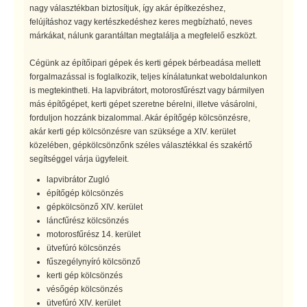
nagy választékban biztosítjuk, így akár építkezéshez,
felújításhoz vagy kertészkedéshez keres megbízható, neves
márkákat, nálunk garantáltan megtalálja a megfelelő eszközt.
Cégünk az építőipari gépek és kerti gépek bérbeadása mellett
forgalmazással is foglalkozik, teljes kínálatunkat weboldalunkon
is megtekintheti. Ha lapvibrátort, motorosfűrészt vagy bármilyen
más építőgépet, kerti gépet szeretne bérelni, illetve vásárolni,
forduljon hozzánk bizalommal. Akár építőgép kölcsönzésre,
akár kerti gép kölcsönzésre van szüksége a XIV. kerület
közelében, gépkölcsönzőnk széles választékkal és szakértő
segítséggel várja ügyfeleit.
lapvibrátor Zugló
építőgép kölcsönzés
gépkölcsönző XIV. kerület
láncfűrész kölcsönzés
motorosfűrész 14. kerület
ütvefúró kölcsönzés
fűszegélynyíró kölcsönző
kerti gép kölcsönzés
vésőgép kölcsönzés
ütvefúró XIV. kerület