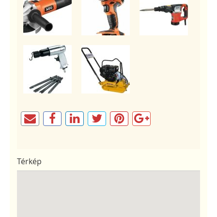
Térkép