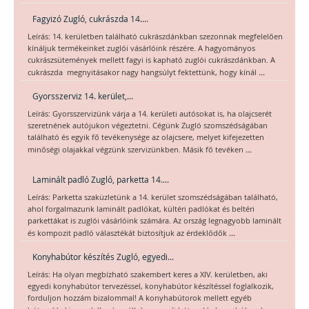
Fagyizó Zugló, cukrászda 14....
Leírás: 14. kerületben található cukrászdánkban szezonnak megfelelően
kínáljuk termékeinket zuglói vásárlóink részére. A hagyományos
cukrászsütemények mellett fagyi is kapható zuglói cukrászdánkban. A
...
cukrászda megnyitásakor nagy hangsúlyt fektettünk, hogy kínál
Gyorsszerviz 14. kerület,...
Leírás: Gyorsszervizünk várja a 14. kerületi autósokat is, ha olajcserét
szeretnének autójukon végeztetni. Cégünk Zugló szomszédságában
található és egyik fő tevékenysége az olajcsere, melyet kifejezetten
...
minőségi olajakkal végzünk szervizünkben. Másik fő tevéken
Laminált padló Zugló, parketta 14....
Leírás: Parketta szaküzletünk a 14. kerület szomszédságában található,
ahol forgalmazunk laminált padlókat, kültéri padlókat és beltéri
parkettákat is zuglói vásárlóink számára. Az ország legnagyobb laminált
...
és kompozit padló választékát biztosítjuk az érdeklődők
Konyhabútor készítés Zugló, egyedi...
Leírás: Ha olyan megbízható szakembert keres a XIV. kerületben, aki
egyedi konyhabútor tervezéssel, konyhabútor készítéssel foglalkozik,
forduljon hozzám bizalommal! A konyhabútorok mellett egyéb