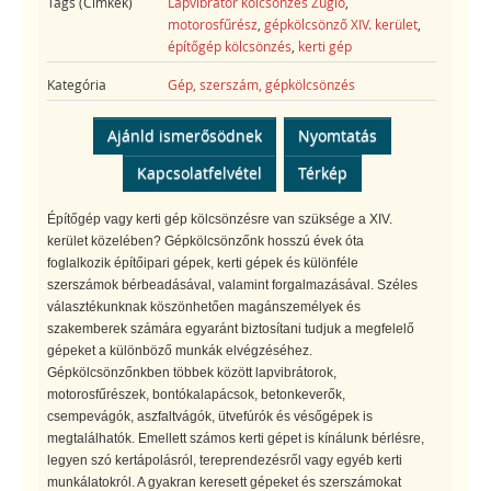
Tags (Cimkék)
Lapvibrátor kölcsönzés Zugló
,
motorosfűrész
,
gépkölcsönző XIV. kerület
,
építőgép kölcsönzés
,
kerti gép
Kategória
Gép, szerszám, gépkölcsönzés
Ajánld ismerősödnek
Nyomtatás
Kapcsolatfelvétel
Térkép
Építőgép vagy kerti gép kölcsönzésre van szüksége a XIV.
kerület közelében? Gépkölcsönzőnk hosszú évek óta
foglalkozik építőipari gépek, kerti gépek és különféle
szerszámok bérbeadásával, valamint forgalmazásával. Széles
választékunknak köszönhetően magánszemélyek és
szakemberek számára egyaránt biztosítani tudjuk a megfelelő
gépeket a különböző munkák elvégzéséhez.
Gépkölcsönzőnkben többek között lapvibrátorok,
motorosfűrészek, bontókalapácsok, betonkeverők,
csempevágók, aszfaltvágók, ütvefúrók és vésőgépek is
megtalálhatók. Emellett számos kerti gépet is kínálunk bérlésre,
legyen szó kertápolásról, tereprendezésről vagy egyéb kerti
munkálatokról. A gyakran keresett gépeket és szerszámokat