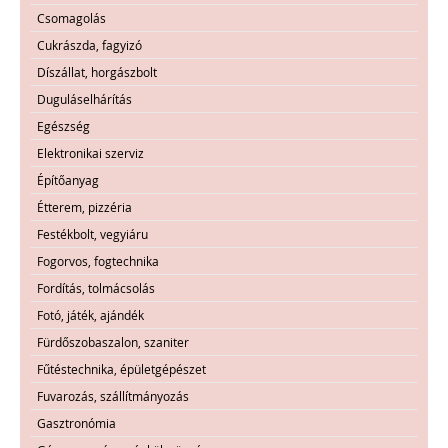
Csomagolás
Cukrászda, fagyizó
Díszállat, horgászbolt
Duguláselhárítás
Egészség
Elektronikai szerviz
Építőanyag
Étterem, pizzéria
Festékbolt, vegyiáru
Fogorvos, fogtechnika
Fordítás, tolmácsolás
Fotó, játék, ajándék
Fürdőszobaszalon, szaniter
Fűtéstechnika, épületgépészet
Fuvarozás, szállítmányozás
Gasztronómia