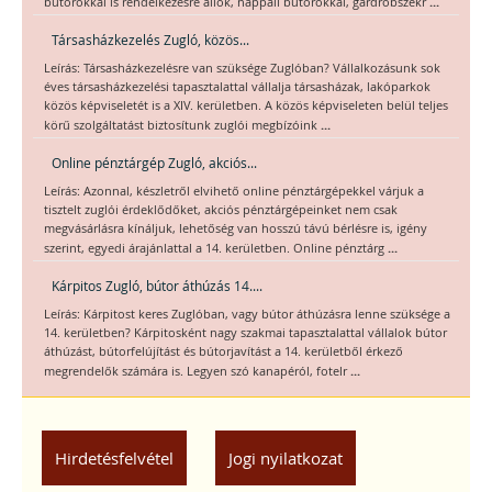
...
bútorokkal is rendelkezésre állok, nappali bútorokkal, gardróbszekr
Társasházkezelés Zugló, közös...
Leírás: Társasházkezelésre van szüksége Zuglóban? Vállalkozásunk sok
éves társasházkezelési tapasztalattal vállalja társasházak, lakóparkok
közös képviseletét is a XIV. kerületben. A közös képviseleten belül teljes
...
körű szolgáltatást biztosítunk zuglói megbízóink
Online pénztárgép Zugló, akciós...
Leírás: Azonnal, készletről elvihető online pénztárgépekkel várjuk a
tisztelt zuglói érdeklődőket, akciós pénztárgépeinket nem csak
megvásárlásra kínáljuk, lehetőség van hosszú távú bérlésre is, igény
...
szerint, egyedi árajánlattal a 14. kerületben. Online pénztárg
Kárpitos Zugló, bútor áthúzás 14....
Leírás: Kárpitost keres Zuglóban, vagy bútor áthúzásra lenne szüksége a
14. kerületben? Kárpitosként nagy szakmai tapasztalattal vállalok bútor
áthúzást, bútorfelújítást és bútorjavítást a 14. kerületből érkező
...
megrendelők számára is. Legyen szó kanapéról, fotelr
Hirdetésfelvétel
Jogi nyilatkozat