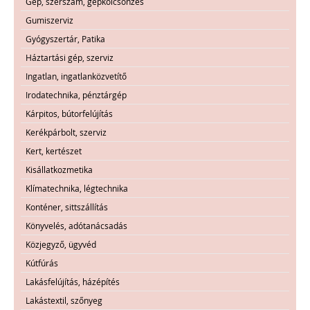
Gép, szerszám, gépkölcsönzés
Gumiszerviz
Gyógyszertár, Patika
Háztartási gép, szerviz
Ingatlan, ingatlanközvetítő
Irodatechnika, pénztárgép
Kárpitos, bútorfelújítás
Kerékpárbolt, szerviz
Kert, kertészet
Kisállatkozmetika
Klímatechnika, légtechnika
Konténer, sittszállítás
Könyvelés, adótanácsadás
Közjegyző, ügyvéd
Kútfúrás
Lakásfelújítás, házépítés
Lakástextil, szőnyeg