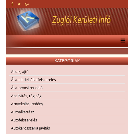
KATEGÓRIÁK
Ablak, ajtó
Állateledel, állatfelszerelés
Állatorvosi rendelő
Antikvitás, régiség
Árnyékolás, redőny
Autóalkatrész
Autófelszerelés
Autókarosszéria javítás