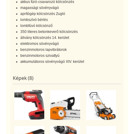
akkus fúró-csavarozó kölcsönzés
magassági sövényvágó
aprítógép kölcsönzés Zugló
lombszívó bérlés
lombfúvó kölcsönző
350 literes betonkeverő kölcsönzés
állvány kölcsönzés 14. kerület
elektromos sövényvágó
benzinmotoros lapvibrátorok
benzinmotoros szivattyú
akkumulátoros sövényvágó XIV. kerület
Képek (8)