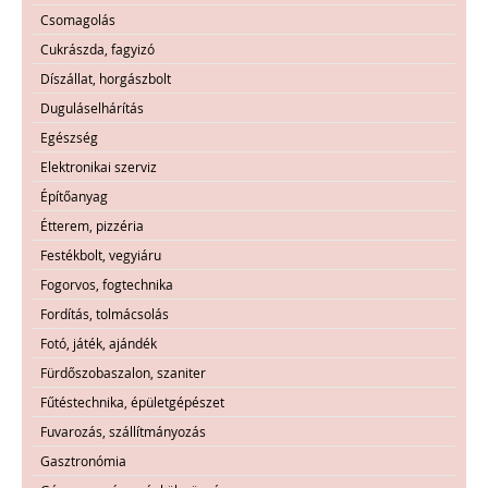
Csomagolás
Cukrászda, fagyizó
Díszállat, horgászbolt
Duguláselhárítás
Egészség
Elektronikai szerviz
Építőanyag
Étterem, pizzéria
Festékbolt, vegyiáru
Fogorvos, fogtechnika
Fordítás, tolmácsolás
Fotó, játék, ajándék
Fürdőszobaszalon, szaniter
Fűtéstechnika, épületgépészet
Fuvarozás, szállítmányozás
Gasztronómia