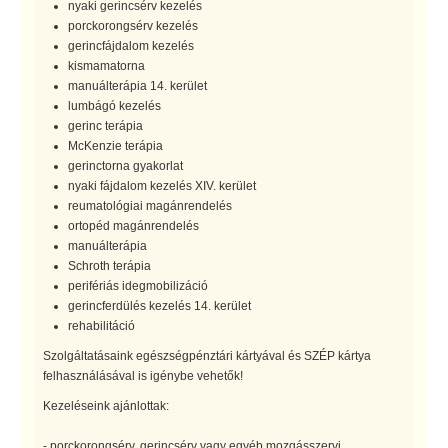
nyaki gerincsérv kezelés
porckorongsérv kezelés
gerincfájdalom kezelés
kismamatorna
manuálterápia 14. kerület
lumbágó kezelés
gerinc terápia
McKenzie terápia
gerinctorna gyakorlat
nyaki fájdalom kezelés XIV. kerület
reumatológiai magánrendelés
ortopéd magánrendelés
manuálterápia
Schroth terápia
perifériás idegmobilizáció
gerincferdülés kezelés 14. kerület
rehabilitáció
Szolgáltatásaink egészségpénztári kártyával és SZÉP kártya
felhasználásával is igénybe vehetők!
Kezeléseink ajánlottak:
- porckorongsérv, gerincsérv vagy egyéb mozgásszervi