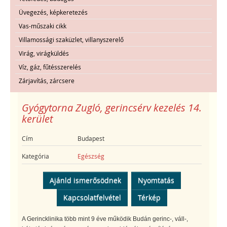
Üvegezés, képkeretezés
Vas-műszaki cikk
Villamossági szaküzlet, villanyszerelő
Virág, virágküldés
Víz, gáz, fűtésszerelés
Zárjavítás, zárcsere
Gyógytorna Zugló, gerincsérv kezelés 14.
kerület
Cím
Budapest
Kategória
Egészség
Ajánld ismerősödnek
Nyomtatás
Kapcsolatfelvétel
Térkép
A Gerincklinika több mint 9 éve működik Budán gerinc-, váll-,