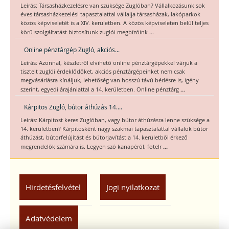
Leírás: Társasházkezelésre van szüksége Zuglóban? Vállalkozásunk sok
éves társasházkezelési tapasztalattal vállalja társasházak, lakóparkok
közös képviseletét is a XIV. kerületben. A közös képviseleten belül teljes
...
körű szolgáltatást biztosítunk zuglói megbízóink
Online pénztárgép Zugló, akciós...
Leírás: Azonnal, készletről elvihető online pénztárgépekkel várjuk a
tisztelt zuglói érdeklődőket, akciós pénztárgépeinket nem csak
megvásárlásra kínáljuk, lehetőség van hosszú távú bérlésre is, igény
...
szerint, egyedi árajánlattal a 14. kerületben. Online pénztárg
Kárpitos Zugló, bútor áthúzás 14....
Leírás: Kárpitost keres Zuglóban, vagy bútor áthúzásra lenne szüksége a
14. kerületben? Kárpitosként nagy szakmai tapasztalattal vállalok bútor
áthúzást, bútorfelújítást és bútorjavítást a 14. kerületből érkező
...
megrendelők számára is. Legyen szó kanapéról, fotelr
Hirdetésfelvétel
Jogi nyilatkozat
Adatvédelem