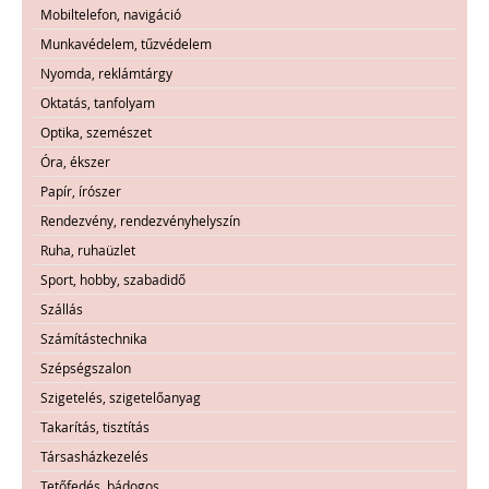
Mobiltelefon, navigáció
Munkavédelem, tűzvédelem
Nyomda, reklámtárgy
Oktatás, tanfolyam
Optika, szemészet
Óra, ékszer
Papír, írószer
Rendezvény, rendezvényhelyszín
Ruha, ruhaüzlet
Sport, hobby, szabadidő
Szállás
Számítástechnika
Szépségszalon
Szigetelés, szigetelőanyag
Takarítás, tisztítás
Társasházkezelés
Tetőfedés, bádogos