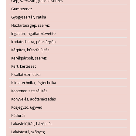
Gép, szerszám, gépkölcsönzés
Gumiszerviz
Gyógyszertár, Patika
Háztartási gép, szerviz
Ingatlan, ingatlanközvetítő
Irodatechnika, pénztárgép
Kárpitos, bútorfelújítás
Kerékpárbolt, szerviz
Kert, kertészet
Kisállatkozmetika
Klímatechnika, légtechnika
Konténer, sittszállítás
Könyvelés, adótanácsadás
Közjegyző, ügyvéd
Kútfúrás
Lakásfelújítás, házépítés
Lakástextil, szőnyeg