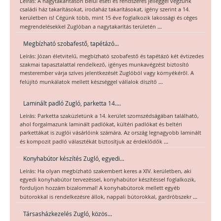
Leírás: A nagytakarításon belül eseti és rendszeres jelleggel végzünk
családi ház takarításokat, irodaház takarításokat, igény szerint a 14.
kerületben is! Cégünk több, mint 15 éve foglalkozik lakossági és céges
...
megrendelésekkel Zuglóban a nagytakarítás területén
Megbízható szobafestő, tapétázó...
Leírás: Józan életvitelű, megbízható szobafestő és tapétázó két évtizedes
szakmai tapasztalattal rendelkező, igényes munkavégzést biztosító
mesterember várja szíves jelentkezését Zuglóból vagy környékéről. A
...
felújító munkálatok mellett készséggel vállalok díszítő
Laminált padló Zugló, parketta 14....
Leírás: Parketta szaküzletünk a 14. kerület szomszédságában található,
ahol forgalmazunk laminált padlókat, kültéri padlókat és beltéri
parkettákat is zuglói vásárlóink számára. Az ország legnagyobb laminált
...
és kompozit padló választékát biztosítjuk az érdeklődők
Konyhabútor készítés Zugló, egyedi...
Leírás: Ha olyan megbízható szakembert keres a XIV. kerületben, aki
egyedi konyhabútor tervezéssel, konyhabútor készítéssel foglalkozik,
forduljon hozzám bizalommal! A konyhabútorok mellett egyéb
...
bútorokkal is rendelkezésre állok, nappali bútorokkal, gardróbszekr
Társasházkezelés Zugló, közös...