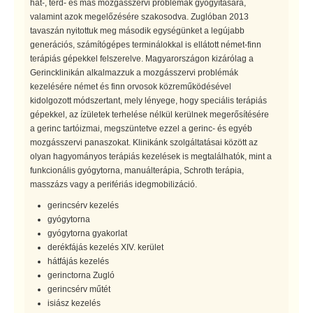
hát-, térd- és más mozgásszervi problémák gyógyítására,
valamint azok megelőzésére szakosodva. Zuglóban 2013
tavaszán nyitottuk meg második egységünket a legújabb
generációs, számítógépes terminálokkal is ellátott német-finn
terápiás gépekkel felszerelve. Magyarországon kizárólag a
Gerincklinikán alkalmazzuk a mozgásszervi problémák
kezelésére német és finn orvosok közreműködésével
kidolgozott módszertant, mely lényege, hogy speciális terápiás
gépekkel, az ízületek terhelése nélkül kerülnek megerősítésére
a gerinc tartóizmai, megszüntetve ezzel a gerinc- és egyéb
mozgásszervi panaszokat. Klinikánk szolgáltatásai között az
olyan hagyományos terápiás kezelések is megtalálhatók, mint a
funkcionális gyógytorna, manuálterápia, Schroth terápia,
masszázs vagy a perifériás idegmobilizáció.
gerincsérv kezelés
gyógytorna
gyógytorna gyakorlat
derékfájás kezelés XIV. kerület
hátfájás kezelés
gerinctorna Zugló
gerincsérv műtét
isiász kezelés