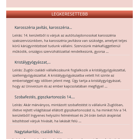
LEGKERESETTEBB
Karosszéria javítás, karosszéria...
Leírás: 14. kerületből is várjuk az autótulajdonosokat karosszéria
szakszervizünkben, ha karosszéria javításra van szüksége, amelyet teljes
körű kárügyintézéssel tudunk vállalni. Szervizünk márkafüggetlenül
...
működik, országos szervizhálózattal rendelkezünk, gyorsa
Kristálygyógyászat,...
Leírás: Zuglói családi vállalkozásunk foglalkozik a kristálygyógyászattal,
szellemgyógyászattal. A kristálygyógyászatba vetett hit szinte az
emberiséggel egy időben jelent meg. Úgy tartja a kristálygyógyászat,
...
hogy az Univerzum és az ember kapcsolatában megfigyel
Szobafestés, gipszkartonozás 14....
Leírás: Akár márványos, mintázott szobafestést is vállalunk Zuglóban,
illetve rejtett világítással ellátott gipszkartonozást is, ha minket hív a 14.
kerületből! Ingyenes helyszíni felméréssel és 24 órán belüli árajánlat
...
készítéssel várjuk hívását, ha lakását felú
Nagytakarítás, családi ház...