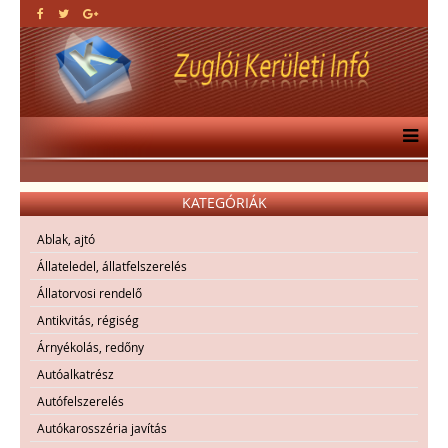
KATEGÓRIÁK
Ablak, ajtó
Állateledel, állatfelszerelés
Állatorvosi rendelő
Antikvitás, régiség
Árnyékolás, redőny
Autóalkatrész
Autófelszerelés
Autókarosszéria javítás