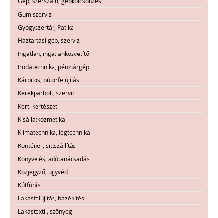
Gép, szerszám, gépkölcsönzés
Gumiszerviz
Gyógyszertár, Patika
Háztartási gép, szerviz
Ingatlan, ingatlanközvetítő
Irodatechnika, pénztárgép
Kárpitos, bútorfelújítás
Kerékpárbolt, szerviz
Kert, kertészet
Kisállatkozmetika
Klímatechnika, légtechnika
Konténer, sittszállítás
Könyvelés, adótanácsadás
Közjegyző, ügyvéd
Kútfúrás
Lakásfelújítás, házépítés
Lakástextil, szőnyeg