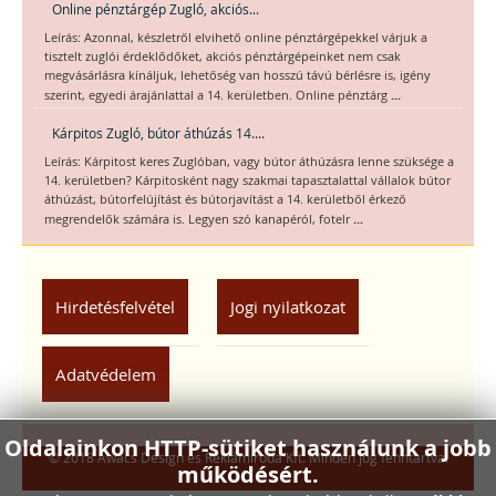
Online pénztárgép Zugló, akciós...
Leírás: Azonnal, készletről elvihető online pénztárgépekkel várjuk a
tisztelt zuglói érdeklődőket, akciós pénztárgépeinket nem csak
megvásárlásra kínáljuk, lehetőség van hosszú távú bérlésre is, igény
...
szerint, egyedi árajánlattal a 14. kerületben. Online pénztárg
Kárpitos Zugló, bútor áthúzás 14....
Leírás: Kárpitost keres Zuglóban, vagy bútor áthúzásra lenne szüksége a
14. kerületben? Kárpitosként nagy szakmai tapasztalattal vállalok bútor
áthúzást, bútorfelújítást és bútorjavítást a 14. kerületből érkező
...
megrendelők számára is. Legyen szó kanapéról, fotelr
Hirdetésfelvétel
Jogi nyilatkozat
Adatvédelem
Oldalainkon HTTP-sütiket használunk a jobb
© 2018 Awacs Design és Reklámiroda Kft. Minden jog fenntartva.
működésért.