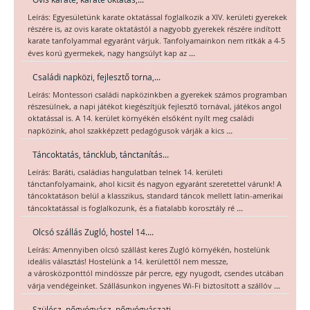
Leírás: Egyesületünk karate oktatással foglalkozik a XIV. kerületi gyerekek
részére is, az ovis karate oktatástól a nagyobb gyerekek részére indított
karate tanfolyammal egyaránt várjuk. Tanfolyamainkon nem ritkák a 4-5
...
éves korú gyermekek, nagy hangsúlyt kap az
Családi napközi, fejlesztő torna,...
Leírás: Montessori családi napközinkben a gyerekek számos programban
részesülnek, a napi játékot kiegészítjük fejlesztő tornával, játékos angol
oktatással is. A 14. kerület környékén elsőként nyílt meg családi
...
napközink, ahol szakképzett pedagógusok várják a kics
Táncoktatás, táncklub, tánctanítás...
Leírás: Baráti, családias hangulatban telnek 14. kerületi
tánctanfolyamaink, ahol kicsit és nagyon egyaránt szeretettel várunk! A
táncoktatáson belül a klasszikus, standard táncok mellett latin-amerikai
...
táncoktatással is foglalkozunk, és a fiatalabb korosztály ré
Olcsó szállás Zugló, hostel 14....
Leírás: Amennyiben olcsó szállást keres Zugló környékén, hostelünk
ideális választás! Hostelünk a 14. kerülettől nem messze,
a városközponttól mindössze pár percre, egy nyugodt, csendes utcában
...
várja vendégeinket. Szállásunkon ingyenes Wi-Fi biztosított a szállóv
Szülész, nőgyógyász, nőgyógyászati...