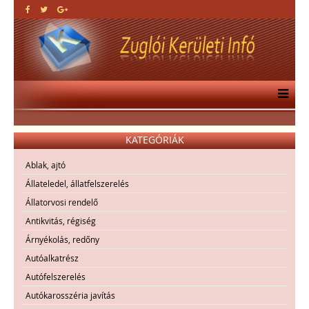
KATEGÓRIÁK
Ablak, ajtó
Állateledel, állatfelszerelés
Állatorvosi rendelő
Antikvitás, régiség
Árnyékolás, redőny
Autóalkatrész
Autófelszerelés
Autókarosszéria javítás