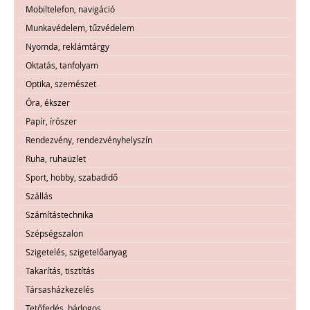
Mobiltelefon, navigáció
Munkavédelem, tűzvédelem
Nyomda, reklámtárgy
Oktatás, tanfolyam
Optika, szemészet
Óra, ékszer
Papír, írószer
Rendezvény, rendezvényhelyszín
Ruha, ruhaüzlet
Sport, hobby, szabadidő
Szállás
Számítástechnika
Szépségszalon
Szigetelés, szigetelőanyag
Takarítás, tisztítás
Társasházkezelés
Tetőfedés, bádogos