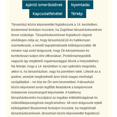
Ajánld ismerősödnek
Nyomtatás
Kapcsolatfelvétel
Térkép
Társasházi közös képviselettel foglalkozunk a 14. kerületben,
bizalommal forduljon hozzánk, ha Zuglóban társasházkezelésre
lenne szüksége. Társasházkezeléssel foglalkozó cégünk
elsődleges célja az, hogy társasházát jól és hatékonyan
üzemeltessük, a lehető legoptimálisabb költségvonzattal. Mi
minden nap ezért dolgozunk, hogy Ön kényelmesen és
komfortosan tudjon élni otthonában. Problémamegoldók
vagyunk így megfelelő rugalmassággal állunk a helyzetekhez.
Ne feledje, hogy a 14. kerületben is van optimális megoldás,
akkor is, ha társasházban, vagy ha panelben lakik. Létezik az a
partner, amelyik megfizethető áron kínál magas minőségű
szolgáltatást – ne érje be Ön sem kevesebbel. A társasházi
közös képviselet során legfőbb feladatunk a tulajdonosok
érdekeinek összehangolt képviselete. A hatékony
társasházkezelés hozzájárul az ingatlan értékállóságának és
működőképességének megőrzéséhez. Mi nem dolgozunk rejtett
költségekkel! Bizalommal forduljon hozzánk, ha megbízható
társasházkezeléssel, társasházi közös képviselettel foglalkozó