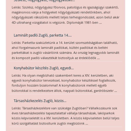
Leírás: Szülész, nőgyógyász főorvos, patológus és igazságügyi szakértő,
magánorvos várja a hölgyeket nőgyógyászati rendelőnkben, ahol
nőgyógyászati rákszűrés mellett teljes terhesgondozást, azon belül akár
...
4D ultrahang vizsgálatot is végzünk. Diplomáját 1981-ben
Laminált padló Zugló, parketta 14....
Leírás: Parketta szaküzletünk a 14. kerület szomszédságában található,
ahol forgalmazunk laminált padlókat, kültéri padlókat és beltéri
parkettákat is zuglói vásárlóink számára. Az ország legnagyobb laminált
...
és kompozit padló választékát biztosítjuk az érdeklődők
Konyhabútor készítés Zugló, egyedi...
Leírás: Ha olyan megbízható szakembert keres a XIV. kerületben, aki
egyedi konyhabútor tervezéssel, konyhabútor készítéssel foglalkozik,
forduljon hozzám bizalommal! A konyhabútorok mellett egyéb
...
bútorokkal is rendelkezésre állok, nappali bútorokkal, gardróbszekr
Társasházkezelés Zugló, közös...
Leírás: Társasházkezelésre van szüksége Zuglóban? Vállalkozásunk sok
éves társasházkezelési tapasztalattal vállalja társasházak, lakóparkok
közös képviseletét is a XIV. kerületben. A közös képviseleten belül teljes
...
körű szolgáltatást biztosítunk zuglói megbízóink