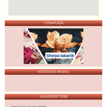
CSIGAPLÁZA
Sherpa takarók
KÖZÖSSÉGI MODUL
LEGKERESETTEBB
Ovis karate, karate oktatás,...