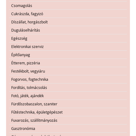
Csomagolás
Cukrászda, fagyizó
Díszállat, horgászbolt
Duguláselhárítás
Egészség
Elektronikai szerviz
Építőanyag
Étterem, pizzéria
Festékbolt, vegyiáru
Fogorvos, fogtechnika
Fordítás, tolmácsolás
Fotó, játék, ajándék
Fürdőszobaszalon, szaniter
Fűtéstechnika, épületgépészet
Fuvarozás, szállítmányozás
Gasztronómia