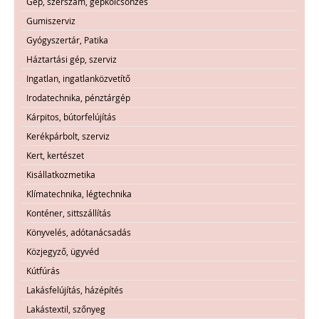
Gép, szerszám, gépkölcsönzés
Gumiszerviz
Gyógyszertár, Patika
Háztartási gép, szerviz
Ingatlan, ingatlanközvetítő
Irodatechnika, pénztárgép
Kárpitos, bútorfelújítás
Kerékpárbolt, szerviz
Kert, kertészet
Kisállatkozmetika
Klímatechnika, légtechnika
Konténer, sittszállítás
Könyvelés, adótanácsadás
Közjegyző, ügyvéd
Kútfúrás
Lakásfelújítás, házépítés
Lakástextil, szőnyeg