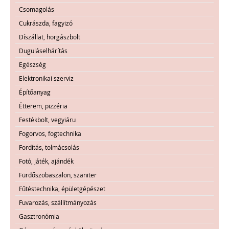
Csomagolás
Cukrászda, fagyizó
Díszállat, horgászbolt
Duguláselhárítás
Egészség
Elektronikai szerviz
Építőanyag
Étterem, pizzéria
Festékbolt, vegyiáru
Fogorvos, fogtechnika
Fordítás, tolmácsolás
Fotó, játék, ajándék
Fürdőszobaszalon, szaniter
Fűtéstechnika, épületgépészet
Fuvarozás, szállítmányozás
Gasztronómia