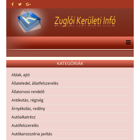
KATEGÓRIÁK
Ablak, ajtó
Állateledel, állatfelszerelés
Állatorvosi rendelő
Antikvitás, régiség
Árnyékolás, redőny
Autóalkatrész
Autófelszerelés
Autókarosszéria javítás