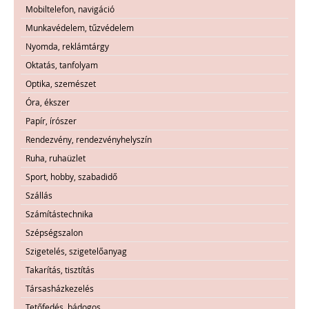
Mobiltelefon, navigáció
Munkavédelem, tűzvédelem
Nyomda, reklámtárgy
Oktatás, tanfolyam
Optika, szemészet
Óra, ékszer
Papír, írószer
Rendezvény, rendezvényhelyszín
Ruha, ruhaüzlet
Sport, hobby, szabadidő
Szállás
Számítástechnika
Szépségszalon
Szigetelés, szigetelőanyag
Takarítás, tisztítás
Társasházkezelés
Tetőfedés, bádogos