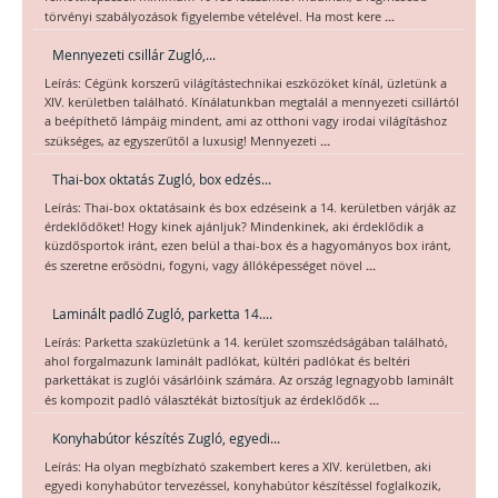
...
törvényi szabályozások figyelembe vételével. Ha most kere
Mennyezeti csillár Zugló,...
Leírás: Cégünk korszerű világítástechnikai eszközöket kínál, üzletünk a
XIV. kerületben található. Kínálatunkban megtalál a mennyezeti csillártól
a beépíthető lámpáig mindent, ami az otthoni vagy irodai világításhoz
...
szükséges, az egyszerűtől a luxusig! Mennyezeti
Thai-box oktatás Zugló, box edzés...
Leírás: Thai-box oktatásaink és box edzéseink a 14. kerületben várják az
érdeklődőket! Hogy kinek ajánljuk? Mindenkinek, aki érdeklődik a
küzdősportok iránt, ezen belül a thai-box és a hagyományos box iránt,
...
és szeretne erősödni, fogyni, vagy állóképességet növel
Laminált padló Zugló, parketta 14....
Leírás: Parketta szaküzletünk a 14. kerület szomszédságában található,
ahol forgalmazunk laminált padlókat, kültéri padlókat és beltéri
parkettákat is zuglói vásárlóink számára. Az ország legnagyobb laminált
...
és kompozit padló választékát biztosítjuk az érdeklődők
Konyhabútor készítés Zugló, egyedi...
Leírás: Ha olyan megbízható szakembert keres a XIV. kerületben, aki
egyedi konyhabútor tervezéssel, konyhabútor készítéssel foglalkozik,