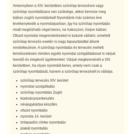
Amennyiben a XIV. kerületben szórólap tervezésre vagy
szórólap nyomtatásara van szüksége, akkor keresse meg
bátran zuglói nyomdánkat! Nyomdánk már számos éve
tevékenykedik a nyomdaiparban, így ha szórólap nyomtatás
miatt megbízható céget keres, ne habozzon, hívjon bátran.
Ofszet nyomdai megrendeléseket is tudunk vállalni, emellett
szórólap tervezés esetén is nagy tapasztalattal állunk
rendelkezésre. A szórólap nyomtatás és tervezés mellett
természetesen minden egyéb nyomdai szolgáltatással is várjuk
leendő és meglevő ügyfeleinket. Várjuk megkeresését a XIV.
kerületben, ha olyan nyomdát keres, amely nem csak a
szórólap nyomtatását, hanem a szórólap tervezését is vállalja.
szórólap tervezés XIV. kerület
nyomdai szolgáltatás
szórólap nyomtatás Zugló
kiadványszerkesztés
névjegykártya készítés
ofszet nyomtatás
nyomda 14. kerület
öntapadós címke nyomtatás
plakát nyomtatás