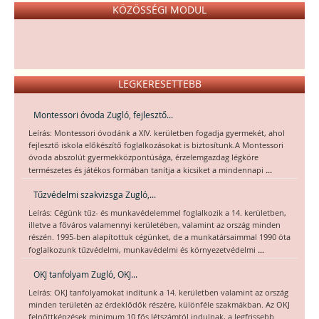
KÖZÖSSÉGI MODUL
LEGKERESETTEBB
Montessori óvoda Zugló, fejlesztő...
Leírás: Montessori óvodánk a XIV. kerületben fogadja gyermekét, ahol
fejlesztő iskola előkészítő foglalkozásokat is biztosítunk.A Montessori
óvoda abszolút gyermekközpontúsága, érzelemgazdag légköre
...
természetes és játékos formában tanítja a kicsiket a mindennapi
Tűzvédelmi szakvizsga Zugló,...
Leírás: Cégünk tűz- és munkavédelemmel foglalkozik a 14. kerületben,
illetve a főváros valamennyi kerületében, valamint az ország minden
részén. 1995-ben alapítottuk cégünket, de a munkatársaimmal 1990 óta
...
foglalkozunk tűzvédelmi, munkavédelmi és környezetvédelmi
OKJ tanfolyam Zugló, OKJ...
Leírás: OKJ tanfolyamokat indítunk a 14. kerületben valamint az ország
minden területén az érdeklődők részére, különféle szakmákban. Az OKJ
felnőttképzések minimum 10 fős létszámtól indulnak, a legfrissebb