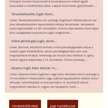
forduljon hozzám bizalommal! A konyhabútorok mellett egyéb
...
bútorokkal is rendelkezésre állok, nappali bútorokkal, gardróbszekr
Társasházkezelés Zugló, közös...
Leírás: Társasházkezelésre van szüksége Zuglóban? Vállalkozásunk sok
éves társasházkezelési tapasztalattal vállalja társasházak, lakóparkok
közös képviseletét is a XIV. kerületben. A közös képviseleten belül teljes
...
körű szolgáltatást biztosítunk zuglói megbízóink
Online pénztárgép Zugló, akciós...
Leírás: Azonnal, készletről elvihető online pénztárgépekkel várjuk a
tisztelt zuglói érdeklődőket, akciós pénztárgépeinket nem csak
megvásárlásra kínáljuk, lehetőség van hosszú távú bérlésre is, igény
...
szerint, egyedi árajánlattal a 14. kerületben. Online pénztárg
Kárpitos Zugló, bútor áthúzás 14....
Leírás: Kárpitost keres Zuglóban, vagy bútor áthúzásra lenne szüksége a
14. kerületben? Kárpitosként nagy szakmai tapasztalattal vállalok bútor
áthúzást, bútorfelújítást és bútorjavítást a 14. kerületből érkező
...
megrendelők számára is. Legyen szó kanapéról, fotelr
Hirdetésfelvétel
Jogi nyilatkozat