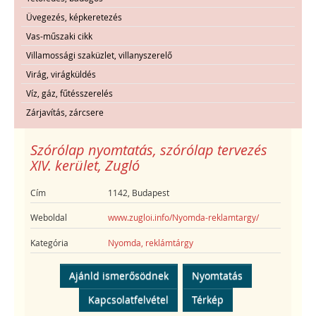
Üvegezés, képkeretezés
Vas-műszaki cikk
Villamossági szaküzlet, villanyszerelő
Virág, virágküldés
Víz, gáz, fűtésszerelés
Zárjavítás, zárcsere
Szórólap nyomtatás, szórólap tervezés
XIV. kerület, Zugló
Cím
1142, Budapest
Weboldal
www.zugloi.info/Nyomda-reklamtargy/
Kategória
Nyomda, reklámtárgy
Ajánld ismerősödnek
Nyomtatás
Kapcsolatfelvétel
Térkép