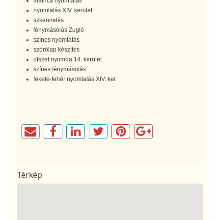
matrica nyomtatás
nyomtatás XIV. kerület
szkennelés
fénymásolás Zugló
színes nyomtatás
szórólap készítés
ofszet nyomda 14. kerület
színes fénymásolás
fekete-fehér nyomtatás XIV. ker
Térkép