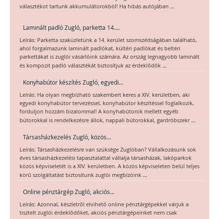
...
választékot tartunk akkumulátorokból! Ha hibás autójában
Laminált padló Zugló, parketta 14....
Leírás: Parketta szaküzletünk a 14. kerület szomszédságában található,
ahol forgalmazunk laminált padlókat, kültéri padlókat és beltéri
parkettákat is zuglói vásárlóink számára. Az ország legnagyobb laminált
...
és kompozit padló választékát biztosítjuk az érdeklődők
Konyhabútor készítés Zugló, egyedi...
Leírás: Ha olyan megbízható szakembert keres a XIV. kerületben, aki
egyedi konyhabútor tervezéssel, konyhabútor készítéssel foglalkozik,
forduljon hozzám bizalommal! A konyhabútorok mellett egyéb
...
bútorokkal is rendelkezésre állok, nappali bútorokkal, gardróbszekr
Társasházkezelés Zugló, közös...
Leírás: Társasházkezelésre van szüksége Zuglóban? Vállalkozásunk sok
éves társasházkezelési tapasztalattal vállalja társasházak, lakóparkok
közös képviseletét is a XIV. kerületben. A közös képviseleten belül teljes
...
körű szolgáltatást biztosítunk zuglói megbízóink
Online pénztárgép Zugló, akciós...
Leírás: Azonnal, készletről elvihető online pénztárgépekkel várjuk a
tisztelt zuglói érdeklődőket, akciós pénztárgépeinket nem csak