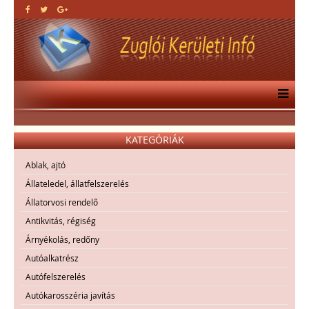
KATEGÓRIÁK
Ablak, ajtó
Állateledel, állatfelszerelés
Állatorvosi rendelő
Antikvitás, régiség
Árnyékolás, redőny
Autóalkatrész
Autófelszerelés
Autókarosszéria javítás