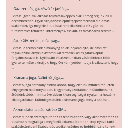
Gázszerelés, gázkészülék javítás,...
Leírás: Egyéni vállalkozás folytatásaképpen alakult meg cégünk 2000
decemberében. Egyik tulajdonosa épületgépész mérnöki diplomás
szakember, így megfelelő tudással rendelkezünk a víz-, gáz- és
...
fűtésszerelés területén. Intézmények, családi- és társasházak részére
Ablak XIV. kerület, műanyag...
Leírás: Fő termékeink a műanyag ablak, bejárati ajtó, de emellett
foglalkozunk árnyékolástechnikai termékekkel és garázskapuk
forgalmazásával is. Nyílászáró választékunkban vásárlóinknak több
gyártó termékeit kínáljuk, hogy Ön könnyebben tudja kiválasztani, hogy
...
Kismama jóga, Nalini női jóga,...
Leírás: A jóga hatékony eszköz ahhoz, hogy életünk minden területén
lényegesen hatékonyabban, kiegyensúlyozottabban működhessünk.
Stúdiónk több, mint tíz éve ebben kíván segítséget nyújtani a hozzánk
...
ellátogatóknak. Különleges óránk a kismama jóga, mely a szülést
Akkumulátor, autóalkatrész XIV....
Leírás: Minden személyautóhoz és teherautóhoz, vagy akár motorhoz és
buszhoz is megtalálja a megfelelő akkumulátort non-stop nyitva tartó
szaküzletünkben! Szabadidős tevékenységhez és hobbijához is korrekt