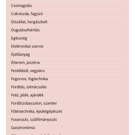
Csomagolás
Cukrászda, fagyizó
Díszállat, horgászbolt
Duguláselhárítás
Egészség
Elektronikai szerviz
Építőanyag
Étterem, pizzéria
Festékbolt, vegyiáru
Fogorvos, fogtechnika
Fordítás, tolmácsolás
Fotó, játék, ajándék
Fürdőszobaszalon, szaniter
Fűtéstechnika, épületgépészet
Fuvarozás, szállítmányozás
Gasztronómia