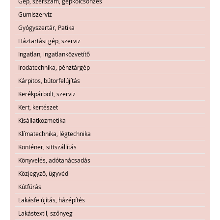
Gép, szerszám, gépkölcsönzés
Gumiszerviz
Gyógyszertár, Patika
Háztartási gép, szerviz
Ingatlan, ingatlanközvetítő
Irodatechnika, pénztárgép
Kárpitos, bútorfelújítás
Kerékpárbolt, szerviz
Kert, kertészet
Kisállatkozmetika
Klímatechnika, légtechnika
Konténer, sittszállítás
Könyvelés, adótanácsadás
Közjegyző, ügyvéd
Kútfúrás
Lakásfelújítás, házépítés
Lakástextil, szőnyeg