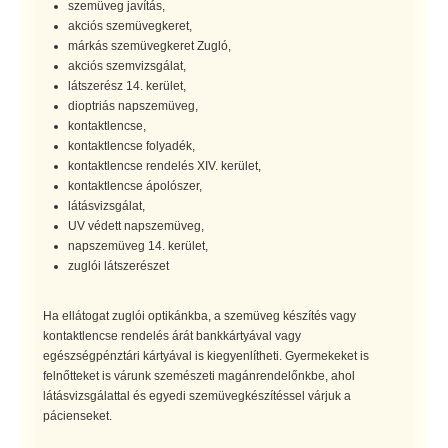
szemüveg javítás,
akciós szemüvegkeret,
márkás szemüvegkeret Zugló,
akciós szemvizsgálat,
látszerész 14. kerület,
dioptriás napszemüveg,
kontaktlencse,
kontaktlencse folyadék,
kontaktlencse rendelés XIV. kerület,
kontaktlencse ápolószer,
látásvizsgálat,
UV védett napszemüveg,
napszemüveg 14. kerület,
zuglói látszerészet
Ha ellátogat zuglói optikánkba, a szemüveg készítés vagy
kontaktlencse rendelés árát bankkártyával vagy
egészségpénztári kártyával is kiegyenlítheti. Gyermekeket is
felnőtteket is várunk szemészeti magánrendelőnkbe, ahol
látásvizsgálattal és egyedi szemüvegkészítéssel várjuk a
pácienseket.