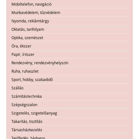
Mobiltelefon, navigáció
Munkavédelem, tűzvédelem
Nyomda, reklámtárgy
Oktatás, tanfolyam
Optika, szemészet
Óra, ékszer
Papír, írószer
Rendezvény, rendezvényhelyszín
Ruha, ruhaüzlet
Sport, hobby, szabadidő
Szállás
Számítástechnika
Szépségszalon
Szigetelés, szigetelőanyag
Takarítás, tisztítás
Társasházkezelés
Tetőfedés, bádogos