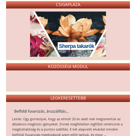
CSIGAPLÁZA
Sherpa takarók
KÖZÖSSÉGI MODUL
LEGKERESETTEBB
Belföldi fuvarozás, áruszállítás...
Leírás: Úgy gondoljuk, hogy az elmúlt 20 év alatt már megismertük az
általános megbízói igényeket. Ennek megfelelően legfőbb ismérvünk a
megbízhatóság és a pontos szállítás. E két alapvető elvárást minden
...
belföldi fuvarozás megbízásnál szem előtt tartjuk, és mive