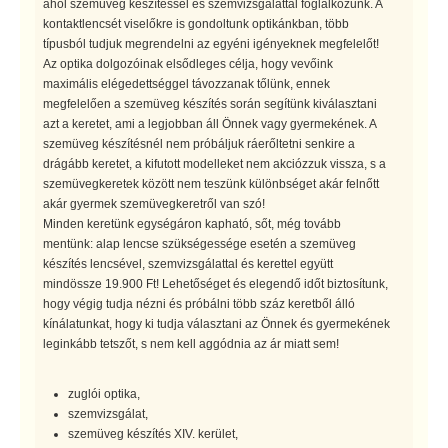
ahol szemüveg készítéssel és szemvizsgálattal foglalkozunk. A
kontaktlencsét viselőkre is gondoltunk optikánkban, több
típusból tudjuk megrendelni az egyéni igényeknek megfelelőt!
Az optika dolgozóinak elsődleges célja, hogy vevőink
maximális elégedettséggel távozzanak tőlünk, ennek
megfelelően a szemüveg készítés során segítünk kiválasztani
azt a keretet, ami a legjobban áll Önnek vagy gyermekének. A
szemüveg készítésnél nem próbáljuk ráerőltetni senkire a
drágább keretet, a kifutott modelleket nem akciózzuk vissza, s a
szemüvegkeretek között nem teszünk különbséget akár felnőtt
akár gyermek szemüvegkeretről van szó!
Minden keretünk egységáron kapható, sőt, még tovább
mentünk: alap lencse szükségessége esetén a szemüveg
készítés lencsével, szemvizsgálattal és kerettel együtt
mindössze 19.900 Ft! Lehetőséget és elegendő időt biztosítunk,
hogy végig tudja nézni és próbálni több száz keretből álló
kínálatunkat, hogy ki tudja választani az Önnek és gyermekének
leginkább tetszőt, s nem kell aggódnia az ár miatt sem!
zuglói optika,
szemvizsgálat,
szemüveg készítés XIV. kerület,