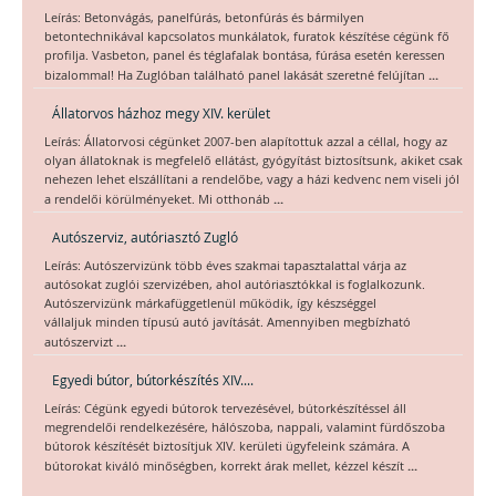
Leírás: Betonvágás, panelfúrás, betonfúrás és bármilyen
betontechnikával kapcsolatos munkálatok, furatok készítése cégünk fő
profilja. Vasbeton, panel és téglafalak bontása, fúrása esetén keressen
...
bizalommal! Ha Zuglóban található panel lakását szeretné felújítan
Állatorvos házhoz megy XIV. kerület
Leírás: Állatorvosi cégünket 2007-ben alapítottuk azzal a céllal, hogy az
olyan állatoknak is megfelelő ellátást, gyógyítást biztosítsunk, akiket csak
nehezen lehet elszállítani a rendelőbe, vagy a házi kedvenc nem viseli jól
...
a rendelői körülményeket. Mi otthonáb
Autószerviz, autóriasztó Zugló
Leírás: Autószervizünk több éves szakmai tapasztalattal várja az
autósokat zuglói szervizében, ahol autóriasztókkal is foglalkozunk.
Autószervizünk márkafüggetlenül működik, így készséggel
vállaljuk minden típusú autó javítását. Amennyiben megbízható
...
autószervizt
Egyedi bútor, bútorkészítés XIV....
Leírás: Cégünk egyedi bútorok tervezésével, bútorkészítéssel áll
megrendelői rendelkezésére, hálószoba, nappali, valamint fürdőszoba
bútorok készítését biztosítjuk XIV. kerületi ügyfeleink számára. A
...
bútorokat kiváló minőségben, korrekt árak mellet, kézzel készít