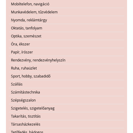
Mobiltelefon, navigáció
Munkavédelem, tűzvédelem
Nyomda, reklámtárgy
Oktatás, tanfolyam
Optika, szemészet
Óra, ékszer
Papír, írószer
Rendezvény, rendezvényhelyszín
Ruha, ruhaüzlet
Sport, hobby, szabadidő
Szállás
Számítástechnika
Szépségszalon
Szigetelés, szigetelőanyag
Takarítás, tisztítás
Társasházkezelés
Tetőfedés, bádogos