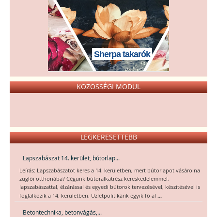
Sherpa takarók
KÖZÖSSÉGI MODUL
LEGKERESETTEBB
Lapszabászat 14. kerület, bútorlap...
Leírás: Lapszabászatot keres a 14. kerületben, mert bútorlapot vásárolna
zuglói otthonába? Cégünk bútoralkatrész kereskedelemmel,
lapszabászattal, élzárással és egyedi bútorok tervezésével, készítésével is
...
foglalkozik a 14. kerületben. Üzletpolitikánk egyik fő al
Betontechnika, betonvágás,...