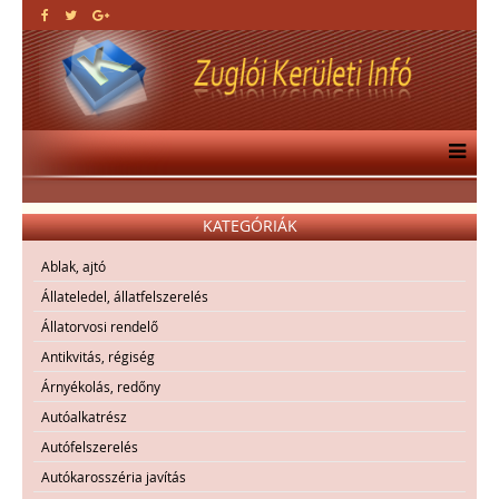
KATEGÓRIÁK
Ablak, ajtó
Állateledel, állatfelszerelés
Állatorvosi rendelő
Antikvitás, régiség
Árnyékolás, redőny
Autóalkatrész
Autófelszerelés
Autókarosszéria javítás