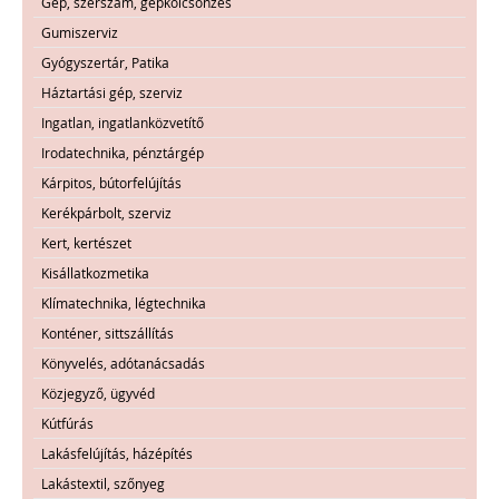
Gép, szerszám, gépkölcsönzés
Gumiszerviz
Gyógyszertár, Patika
Háztartási gép, szerviz
Ingatlan, ingatlanközvetítő
Irodatechnika, pénztárgép
Kárpitos, bútorfelújítás
Kerékpárbolt, szerviz
Kert, kertészet
Kisállatkozmetika
Klímatechnika, légtechnika
Konténer, sittszállítás
Könyvelés, adótanácsadás
Közjegyző, ügyvéd
Kútfúrás
Lakásfelújítás, házépítés
Lakástextil, szőnyeg