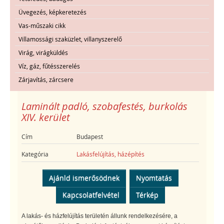
Üvegezés, képkeretezés
Vas-műszaki cikk
Villamossági szaküzlet, villanyszerelő
Virág, virágküldés
Víz, gáz, fűtésszerelés
Zárjavítás, zárcsere
Laminált padló, szobafestés, burkolás
XIV. kerület
Cím
Budapest
Kategória
Lakásfelújítás, házépítés
Ajánld ismerősödnek
Nyomtatás
Kapcsolatfelvétel
Térkép
A lakás- és házfelújítás területén állunk rendelkezésére, a