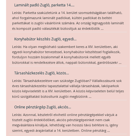
Laminált padló Zugló, parketta 14....
Leírás: Parketta szaküzletünk a 14. kerület szomszédságában található,
ahol forgalmazunk laminált padlókat, kültéri padlókat és beltéri
parkettákat is zuglói vásárlóink számára. Az ország legnagyobb laminált
...
és kompozit padló választékát biztosítjuk az érdeklődők
Konyhabútor készítés Zugló, egyedi...
Leírás: Ha olyan megbízható szakembert keres a XIV. kerületben, aki
egyedi konyhabútor tervezéssel, konyhabútor készítéssel foglalkozik,
forduljon hozzám bizalommal! A konyhabútorok mellett egyéb
...
bútorokkal is rendelkezésre állok, nappali bútorokkal, gardróbszekr
Társasházkezelés Zugló, közös...
Leírás: Társasházkezelésre van szüksége Zuglóban? Vállalkozásunk sok
éves társasházkezelési tapasztalattal vállalja társasházak, lakóparkok
közös képviseletét is a XIV. kerületben. A közös képviseleten belül teljes
...
körű szolgáltatást biztosítunk zuglói megbízóink
Online pénztárgép Zugló, akciós...
Leírás: Azonnal, készletről elvihető online pénztárgépekkel várjuk a
tisztelt zuglói érdeklődőket, akciós pénztárgépeinket nem csak
megvásárlásra kínáljuk, lehetőség van hosszú távú bérlésre is, igény
...
szerint, egyedi árajánlattal a 14. kerületben. Online pénztárg