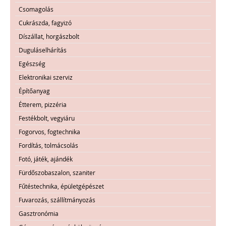
Csomagolás
Cukrászda, fagyizó
Díszállat, horgászbolt
Duguláselhárítás
Egészség
Elektronikai szerviz
Építőanyag
Étterem, pizzéria
Festékbolt, vegyiáru
Fogorvos, fogtechnika
Fordítás, tolmácsolás
Fotó, játék, ajándék
Fürdőszobaszalon, szaniter
Fűtéstechnika, épületgépészet
Fuvarozás, szállítmányozás
Gasztronómia