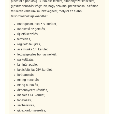
pincétől a padlásig. Burkolást, festést, álmennyezet készítést,
gipszkartonozást végzünk, nagy szakmai precizitással. Számos
területen vállalunk munkavégzést, melyről az alábbi
felsorolásból tájékozódhat:
bádogos munka XIV. kerület,
lapostető szigetelés,
új tető készítés,
tetőfedés,
régi tető felújítás,
ács munka 14. kerület,
tetőszigetelés bontás nélkül,
parkettázás,
laminált padló,
lakásfelújítás XIV. kerület,
járólapozás,
meleg burkolás,
hideg burkolás,
álmennyezet készítés,
mázolás 14. kerület,
tapétázás,
szobafestés,
gipszkartonszerelés,