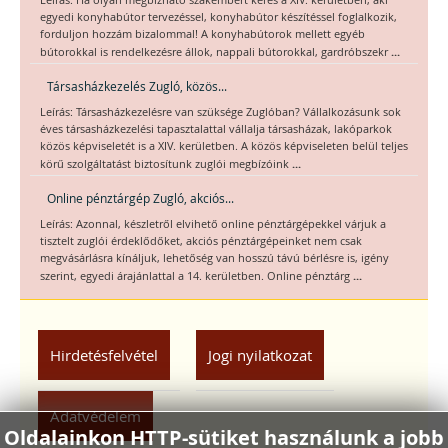
Leírás: Ha olyan megbízható szakembert keres a XIV. kerületben, aki
egyedi konyhabútor tervezéssel, konyhabútor készítéssel foglalkozik,
forduljon hozzám bizalommal! A konyhabútorok mellett egyéb
...
bútorokkal is rendelkezésre állok, nappali bútorokkal, gardróbszekr
Társasházkezelés Zugló, közös...
Leírás: Társasházkezelésre van szüksége Zuglóban? Vállalkozásunk sok
éves társasházkezelési tapasztalattal vállalja társasházak, lakóparkok
közös képviseletét is a XIV. kerületben. A közös képviseleten belül teljes
...
körű szolgáltatást biztosítunk zuglói megbízóink
Online pénztárgép Zugló, akciós...
Leírás: Azonnal, készletről elvihető online pénztárgépekkel várjuk a
tisztelt zuglói érdeklődőket, akciós pénztárgépeinket nem csak
megvásárlásra kínáljuk, lehetőség van hosszú távú bérlésre is, igény
...
szerint, egyedi árajánlattal a 14. kerületben. Online pénztárg
Hirdetésfelvétel
Jogi nyilatkozat
Adatvédelem
Oldalainkon HTTP-sütiket használunk a jobb