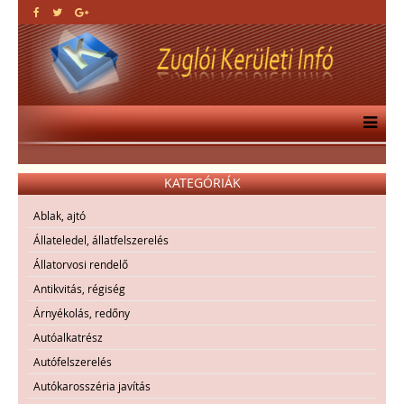
KATEGÓRIÁK
Ablak, ajtó
Állateledel, állatfelszerelés
Állatorvosi rendelő
Antikvitás, régiség
Árnyékolás, redőny
Autóalkatrész
Autófelszerelés
Autókarosszéria javítás