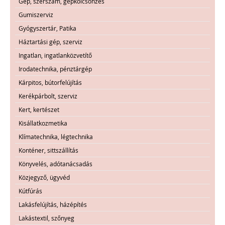
Gép, szerszám, gépkölcsönzés
Gumiszerviz
Gyógyszertár, Patika
Háztartási gép, szerviz
Ingatlan, ingatlanközvetítő
Irodatechnika, pénztárgép
Kárpitos, bútorfelújítás
Kerékpárbolt, szerviz
Kert, kertészet
Kisállatkozmetika
Klímatechnika, légtechnika
Konténer, sittszállítás
Könyvelés, adótanácsadás
Közjegyző, ügyvéd
Kútfúrás
Lakásfelújítás, házépítés
Lakástextil, szőnyeg