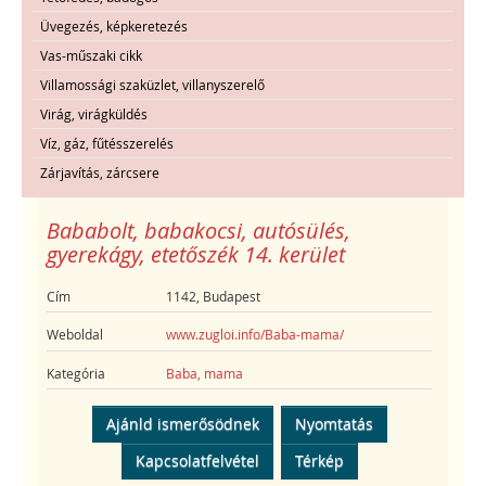
Üvegezés, képkeretezés
Vas-műszaki cikk
Villamossági szaküzlet, villanyszerelő
Virág, virágküldés
Víz, gáz, fűtésszerelés
Zárjavítás, zárcsere
Bababolt, babakocsi, autósülés,
gyerekágy, etetőszék 14. kerület
Cím
1142, Budapest
Weboldal
www.zugloi.info/Baba-mama/
Kategória
Baba, mama
Ajánld ismerősödnek
Nyomtatás
Kapcsolatfelvétel
Térkép