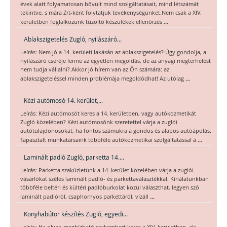
évek alatt folyamatosan bővült mind szolgáltatásait, mind létszámát
tekintve, s mára Zrt-ként folytatjuk tevékenységünket.Nem csak a XIV.
...
kerületben foglalkozunk tűzoltó készülékek ellenőrzés
Ablakszigetelés Zugló, nyílászáró...
Leírás: Nem jó a 14. kerületi lakásán az ablakszigetelés? Úgy gondolja, a
nyílászáró cseréje lenne az egyetlen megoldás, de az anyagi megterhelést
nem tudja vállalni? Akkor jó hírem van az Ön számára: az
...
ablakszigeteléssel minden problémája megoldódhat! Az utólag
Kézi autómosó 14. kerület,...
Leírás: Kézi autómosót keres a 14. kerületben, vagy autókozmetikát
Zugló közelében? Kézi autómosónk szeretettel várja a zuglói
autótulajdonosokat, ha fontos számukra a gondos és alapos autóápolás.
...
Tapasztalt munkatársaink többféle autókozmetikai szolgáltatással á
Laminált padló Zugló, parketta 14....
Leírás: Parketta szaküzletünk a 14. kerület közelében várja a zuglói
vásárlókat széles laminált padló- és parkettaválasztékkal. Kínálatunkban
többféle beltéri és kültéri padlóburkolat közül választhat, legyen szó
...
laminált padlóról, csaphornyos parkettáról, vízáll
Konyhabútor készítés Zugló, egyedi...