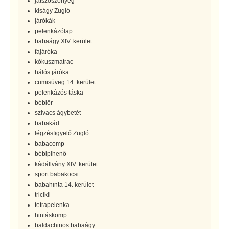
játszószőnyeg
kiságy Zugló
járókák
pelenkázólap
babaágy XIV. kerület
fajáróka
kókuszmatrac
hálós járóka
cumisüveg 14. kerület
pelenkázós táska
bébiőr
szivacs ágybetét
babakád
légzésfigyelő Zugló
babacomp
bébipihenő
kádállvány XIV. kerület
sport babakocsi
babahinta 14. kerület
tricikli
tetrapelenka
hintáskomp
baldachinos babaágy