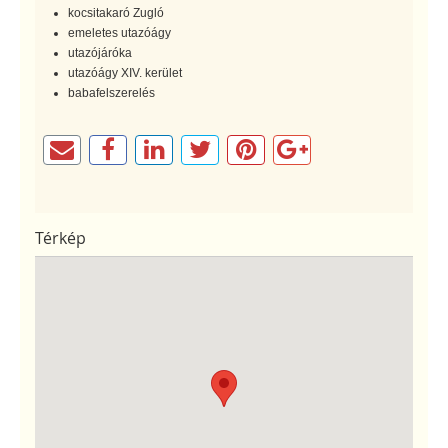
kocsitakaró Zugló
emeletes utazóágy
utazójáróka
utazóágy XIV. kerület
babafelszerelés
Térkép