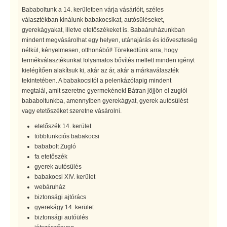
Bababoltunk a 14. kerületben várja vásárlóit, széles
választékban kínálunk babakocsikat, autósüléseket,
gyerekágyakat, illetve etetőszékeket is. Babaáruházunkban
mindent megvásárolhat egy helyen, utánajárás és időveszteség
nélkül, kényelmesen, otthonából! Törekedtünk arra, hogy
termékválasztékunkat folyamatos bővítés mellett minden igényt
kielégítően alakítsuk ki, akár az ár, akár a márkaválaszték
tekintetében. A babakocsitól a pelenkázólapig mindent
megtalál, amit szeretne gyermekének! Bátran jöjjön el zuglói
bababoltunkba, amennyiben gyerekágyat, gyerek autósülést
vagy etetőszéket szeretne vásárolni.
etetőszék 14. kerület
többfunkciós babakocsi
bababolt Zugló
fa etetőszék
gyerek autósülés
babakocsi XIV. kerület
webáruház
biztonsági ajtórács
gyerekágy 14. kerület
biztonsági autóülés