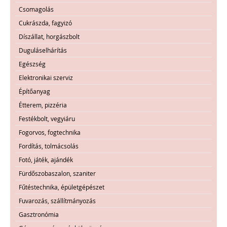
Csomagolás
Cukrászda, fagyizó
Díszállat, horgászbolt
Duguláselhárítás
Egészség
Elektronikai szerviz
Építőanyag
Étterem, pizzéria
Festékbolt, vegyiáru
Fogorvos, fogtechnika
Fordítás, tolmácsolás
Fotó, játék, ajándék
Fürdőszobaszalon, szaniter
Fűtéstechnika, épületgépészet
Fuvarozás, szállítmányozás
Gasztronómia