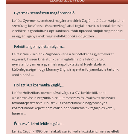
Gyermek szemészeti magánrendelő...
Leírás: Gyermek szemészeti magánrendelőnk Zugló határában várja, ahol
szemüveg készítéssel és szemvizsgálattal foglalkozunk. A kontaktlencsét
viselőkre is gondoltunk optikánkban, több típusból tudjuk megrendelni
...
az egyéni igényeknek megfelelőt!Az optika dolgozóin
Felnőtt angol nyelvtanfolyam...
Leírás: Nyelviskolánk Zuglóban várja a felnőtteket és gyermekeket
egyaránt, hiszen kínálatunkban megtalálható a felnőtt angol
nyelvtanfolyam és a gyermek angol oktatás is! Nyelviskolánk
különlegessége, hogy Mummy English nyelvtanfolyamokat is tartunk,
...
ahol a babá
Holisztikus kozmetika Zugló,...
Leírás: Holisztikus kozmetikával várjuk a XIV. kerületből, ahol
alakformálást is végzünk, a cellulit masszázs és lávaköves masszázs
továbbfejlesztésével.Holisztikus kozmetikánk a hagyományos
kozmetikához képest nem csak a bőr problémáit vizsgálja és kezeli,
...
hanem
Érintésvédelmi felülvizsgálat...
Leírás: Cégünk 1995-ben alakult családi vállalkozásként, mely az eltelt