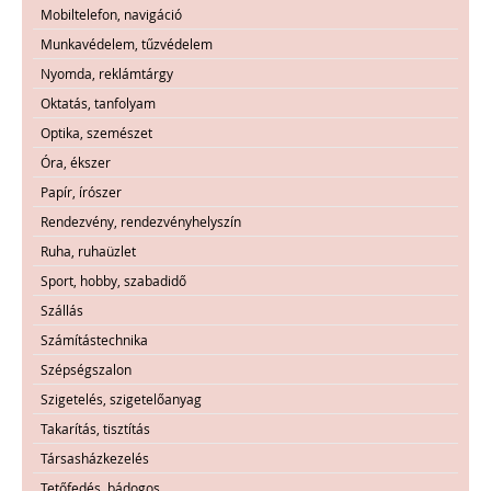
Mobiltelefon, navigáció
Munkavédelem, tűzvédelem
Nyomda, reklámtárgy
Oktatás, tanfolyam
Optika, szemészet
Óra, ékszer
Papír, írószer
Rendezvény, rendezvényhelyszín
Ruha, ruhaüzlet
Sport, hobby, szabadidő
Szállás
Számítástechnika
Szépségszalon
Szigetelés, szigetelőanyag
Takarítás, tisztítás
Társasházkezelés
Tetőfedés, bádogos