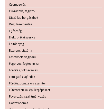
Csomagolás
Cukrászda, fagyizó
Díszállat, horgászbolt
Duguláselhárítás
Egészség
Elektronikai szerviz
Építőanyag
Étterem, pizzéria
Festékbolt, vegyiáru
Fogorvos, fogtechnika
Fordítás, tolmácsolás
Fotó, játék, ajándék
Fürdőszobaszalon, szaniter
Fűtéstechnika, épületgépészet
Fuvarozás, szállítmányozás
Gasztronómia