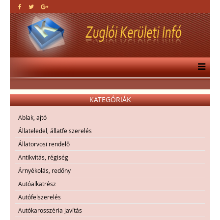
KATEGÓRIÁK
Ablak, ajtó
Állateledel, állatfelszerelés
Állatorvosi rendelő
Antikvitás, régiség
Árnyékolás, redőny
Autóalkatrész
Autófelszerelés
Autókarosszéria javítás