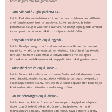
...
használt gumi felújítás, gumiabroncs
Laminált padló Zugló, parketta 14....
Leírás: Parketta szaküzletünk a 14. kerület szomszédságában található,
ahol forgalmazunk laminált padlókat, kültéri padlókat és beltéri
parkettákat is zuglói vásárlóink számára. Az ország legnagyobb laminált
...
és kompozit padló választékát biztosítjuk az érdeklődők
Konyhabútor készítés Zugló, egyedi...
Leírás: Ha olyan megbízható szakembert keres a XIV. kerületben, aki
egyedi konyhabútor tervezéssel, konyhabútor készítéssel foglalkozik,
forduljon hozzám bizalommal! A konyhabútorok mellett egyéb
...
bútorokkal is rendelkezésre állok, nappali bútorokkal, gardróbszekr
Társasházkezelés Zugló, közös...
Leírás: Társasházkezelésre van szüksége Zuglóban? Vállalkozásunk sok
éves társasházkezelési tapasztalattal vállalja társasházak, lakóparkok
közös képviseletét is a XIV. kerületben. A közös képviseleten belül teljes
...
körű szolgáltatást biztosítunk zuglói megbízóink
Online pénztárgép Zugló, akciós...
Leírás: Azonnal, készletről elvihető online pénztárgépekkel várjuk a
tisztelt zuglói érdeklődőket, akciós pénztárgépeinket nem csak
megvásárlásra kínáljuk, lehetőség van hosszú távú bérlésre is, igény