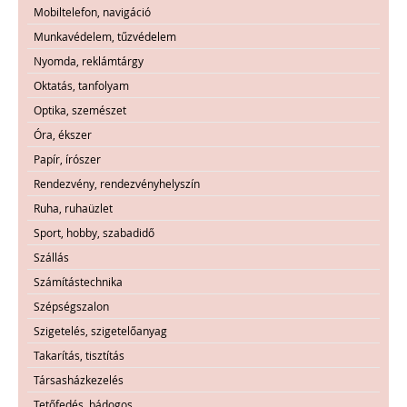
Mobiltelefon, navigáció
Munkavédelem, tűzvédelem
Nyomda, reklámtárgy
Oktatás, tanfolyam
Optika, szemészet
Óra, ékszer
Papír, írószer
Rendezvény, rendezvényhelyszín
Ruha, ruhaüzlet
Sport, hobby, szabadidő
Szállás
Számítástechnika
Szépségszalon
Szigetelés, szigetelőanyag
Takarítás, tisztítás
Társasházkezelés
Tetőfedés, bádogos