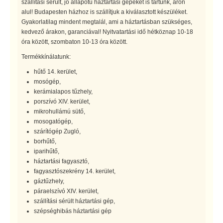
szállítási sérült, jó állapotú háztartási gépeket is tartunk, áron
alul! Budapesten házhoz is szállítjuk a kiválasztott készüléket.
Gyakorlatilag mindent megtalál, ami a háztartásban szükséges,
kedvező árakon, garanciával! Nyitvatartási idő hétköznap 10-18
óra között, szombaton 10-13 óra között.
Termékkínálatunk:
hűtő 14. kerület,
mosógép,
kerámialapos tűzhely,
porszívó XIV. kerület,
mikrohullámú sütő,
mosogatógép,
szárítógép Zugló,
borhűtő,
iparihűtő,
háztartási fagyasztó,
fagyasztószekrény 14. kerület,
gáztűzhely,
páraelszívó XIV. kerület,
szállítási sérült háztartási gép,
szépséghibás háztartási gép