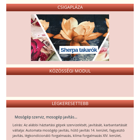
CSIGAPLÁZA
Sherpa takarók
KÖZÖSSÉGI MODUL
LEGKERESETTEBB
Mosógép szerviz, mosogép javítás...
Leírás: Az alábbi háztartási gépek szervizelését, javítását, karbantartását
vállalja: Automata mosógép javítás, hűtő javítás 14. kerület, fagyasztó
javítás, légkondícionáló forgalmazás, klíma forgalmazás XIV. kerület,