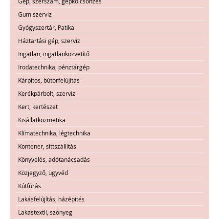
Gép, szerszám, gépkölcsönzés
Gumiszerviz
Gyógyszertár, Patika
Háztartási gép, szerviz
Ingatlan, ingatlanközvetítő
Irodatechnika, pénztárgép
Kárpitos, bútorfelújítás
Kerékpárbolt, szerviz
Kert, kertészet
Kisállatkozmetika
Klímatechnika, légtechnika
Konténer, sittszállítás
Könyvelés, adótanácsadás
Közjegyző, ügyvéd
Kútfúrás
Lakásfelújítás, házépítés
Lakástextil, szőnyeg