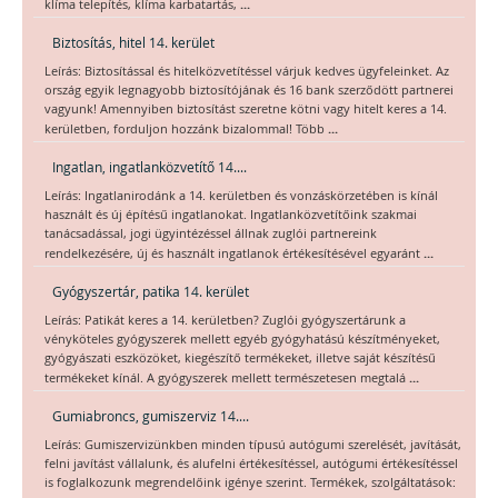
...
klíma telepítés, klíma karbatartás,
Biztosítás, hitel 14. kerület
Leírás: Biztosítással és hitelközvetítéssel várjuk kedves ügyfeleinket. Az
ország egyik legnagyobb biztosítójának és 16 bank szerződött partnerei
vagyunk! Amennyiben biztosítást szeretne kötni vagy hitelt keres a 14.
...
kerületben, forduljon hozzánk bizalommal! Több
Ingatlan, ingatlanközvetítő 14....
Leírás: Ingatlanirodánk a 14. kerületben és vonzáskörzetében is kínál
használt és új építésű ingatlanokat. Ingatlanközvetítőink szakmai
tanácsadással, jogi ügyintézéssel állnak zuglói partnereink
...
rendelkezésére, új és használt ingatlanok értékesítésével egyaránt
Gyógyszertár, patika 14. kerület
Leírás: Patikát keres a 14. kerületben? Zuglói gyógyszertárunk a
vényköteles gyógyszerek mellett egyéb gyógyhatású készítményeket,
gyógyászati eszközöket, kiegészítő termékeket, illetve saját készítésű
...
termékeket kínál. A gyógyszerek mellett természetesen megtalá
Gumiabroncs, gumiszerviz 14....
Leírás: Gumiszervizünkben minden típusú autógumi szerelését, javítását,
felni javítást vállalunk, és alufelni értékesítéssel, autógumi értékesítéssel
is foglalkozunk megrendelőink igénye szerint. Termékek, szolgáltatások: