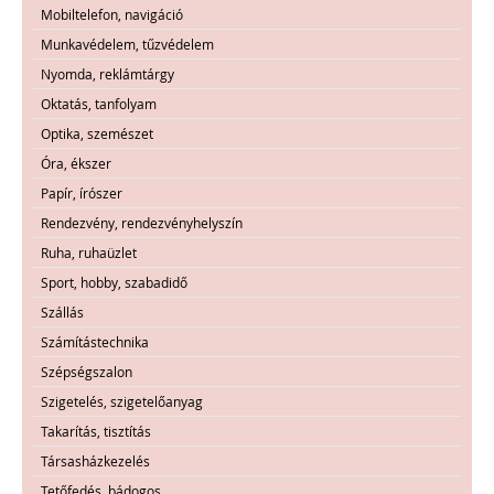
Mobiltelefon, navigáció
Munkavédelem, tűzvédelem
Nyomda, reklámtárgy
Oktatás, tanfolyam
Optika, szemészet
Óra, ékszer
Papír, írószer
Rendezvény, rendezvényhelyszín
Ruha, ruhaüzlet
Sport, hobby, szabadidő
Szállás
Számítástechnika
Szépségszalon
Szigetelés, szigetelőanyag
Takarítás, tisztítás
Társasházkezelés
Tetőfedés, bádogos