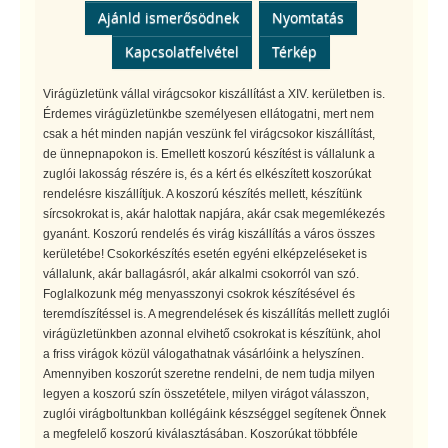
Ajánld ismerősödnek
Nyomtatás
Kapcsolatfelvétel
Térkép
Virágüzletünk vállal virágcsokor kiszállítást a XIV. kerületben is.
Érdemes virágüzletünkbe személyesen ellátogatni, mert nem
csak a hét minden napján veszünk fel virágcsokor kiszállítást,
de ünnepnapokon is. Emellett koszorú készítést is vállalunk a
zuglói lakosság részére is, és a kért és elkészített koszorúkat
rendelésre kiszállítjuk. A koszorú készítés mellett, készítünk
sírcsokrokat is, akár halottak napjára, akár csak megemlékezés
gyanánt. Koszorú rendelés és virág kiszállítás a város összes
kerületébe! Csokorkészítés esetén egyéni elképzeléseket is
vállalunk, akár ballagásról, akár alkalmi csokorról van szó.
Foglalkozunk még menyasszonyi csokrok készítésével és
teremdíszítéssel is. A megrendelések és kiszállítás mellett zuglói
virágüzletünkben azonnal elvihető csokrokat is készítünk, ahol
a friss virágok közül válogathatnak vásárlóink a helyszínen.
Amennyiben koszorút szeretne rendelni, de nem tudja milyen
legyen a koszorú szín összetétele, milyen virágot válasszon,
zuglói virágboltunkban kollégáink készséggel segítenek Önnek
a megfelelő koszorú kiválasztásában. Koszorúkat többféle