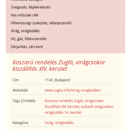
Üvegezés, képkeretezés
Vas-műszaki cikk
Villamossági szaküzlet, villanyszerelő
Virág, virágküldés
Víz, gáz, fűtésszerelés
Zárjavítás, zárcsere
Koszorú rendelés Zugló, virágcsokor
kiszállítás XIV. kerület
Cím
1142, Budapest
Weboldal
www.zugloi.info/Virag-viragkuldes/
Tags (Cimkék)
Koszorú rendelés Zugló
,
virágcsokor
kiszállítás XIV. kerület
,
esküvői virágcsokor
,
virágküldés 14. kerület
Kategória
Virág, virágküldés