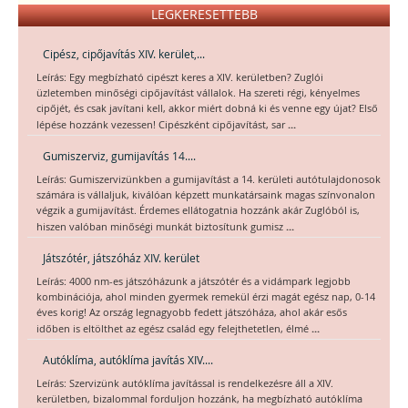
LEGKERESETTEBB
Cipész, cipőjavítás XIV. kerület,...
Leírás: Egy megbízható cipészt keres a XIV. kerületben? Zuglói
üzletemben minőségi cipőjavítást vállalok. Ha szereti régi, kényelmes
cipőjét, és csak javítani kell, akkor miért dobná ki és venne egy újat? Első
...
lépése hozzánk vezessen! Cipészként cipőjavítást, sar
Gumiszerviz, gumijavítás 14....
Leírás: Gumiszervizünkben a gumijavítást a 14. kerületi autótulajdonosok
számára is vállaljuk, kiválóan képzett munkatársaink magas színvonalon
végzik a gumijavítást. Érdemes ellátogatnia hozzánk akár Zuglóból is,
...
hiszen valóban minőségi munkát biztosítunk gumisz
Játszótér, játszóház XIV. kerület
Leírás: 4000 nm-es játszóházunk a játszótér és a vidámpark legjobb
kombinációja, ahol minden gyermek remekül érzi magát egész nap, 0-14
éves korig! Az ország legnagyobb fedett játszóháza, ahol akár esős
...
időben is eltölthet az egész család egy felejthetetlen, élmé
Autóklíma, autóklíma javítás XIV....
Leírás: Szervizünk autóklíma javítással is rendelkezésre áll a XIV.
kerületben, bizalommal forduljon hozzánk, ha megbízható autóklíma