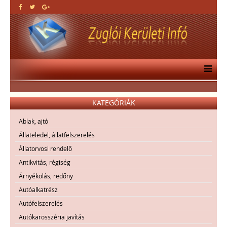
KATEGÓRIÁK
Ablak, ajtó
Állateledel, állatfelszerelés
Állatorvosi rendelő
Antikvitás, régiség
Árnyékolás, redőny
Autóalkatrész
Autófelszerelés
Autókarosszéria javítás