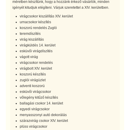
méretben készítünk, hogy a hozzánk érkező vásárlók, minden
igényét kitudjuk elégíteni. Várjuk szeretettel a XIV. kerületben.
virágcsokor kiszállítás XIV. kerület
urnacsokor készítés
koszorú rendelés Zugló
teremdíszítés
virág kiszállítás
virágküldés 14. kerület
esküvői virágdíszítés
vágott virág
virágcsokor rendelés
virágbolt XIV. kerület
koszorú készítés
zuglói virágüzlet
adventi koszorú
esküvői virágcsokor
vőlegény kitűző készítés
ballagási csokor 14. kerület
egyedi virágcsokor
menyasszonyi autó dekorálás
szárazvirág csokor XIV. kerület
plüss virágcsokor