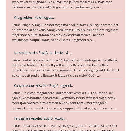
szervizt keres Zuglóban. Az autóklíma javítás mellett az autóklímák
...
töltésével és tisztításával is foglalkozunk, szintén nagy sza
Virágküldés, különleges...
Leírás: Zuglói virágküldéssel foglalkozó vállalkozásunk egy nemzetközi
hálózat tagjaként vállal virág kiszállítást külföldre és belföldre egyaránt!
Megrendelőinket különleges csokrok összeállításával, házhoz
...
szállításával várjuk! Több, mint 20 éves virágkötői tap
Laminált padló Zugló, parketta 14....
Leírás: Parketta szaküzletünk a 14. kerület szomszédságában található,
ahol forgalmazunk laminált padlókat, kültéri padlókat és beltéri
parkettákat is zuglói vásárlóink számára. Az ország legnagyobb laminált
...
és kompozit padló választékát biztosítjuk az érdeklődők
Konyhabútor készítés Zugló, egyedi...
Leírás: Ha olyan megbízható szakembert keres a XIV. kerületben, aki
egyedi konyhabútor tervezéssel, konyhabútor készítéssel foglalkozik,
forduljon hozzám bizalommal! A konyhabútorok mellett egyéb
...
bútorokkal is rendelkezésre állok, nappali bútorokkal, gardróbszekr
Társasházkezelés Zugló, közös...
Leírás: Társasházkezelésre van szüksége Zuglóban? Vállalkozásunk sok
éves társasházkezelési tapasztalattal vállalja társasházak, lakóparkok