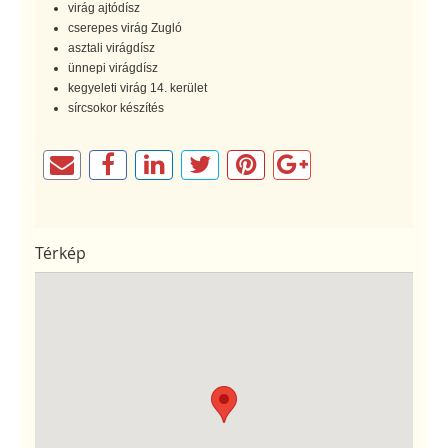
virág ajtódísz
cserepes virág Zugló
asztali virágdísz
ünnepi virágdísz
kegyeleti virág 14. kerület
sírcsokor készítés
Térkép