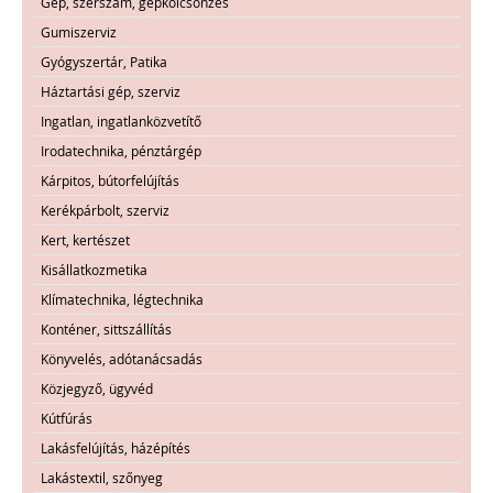
Gép, szerszám, gépkölcsönzés
Gumiszerviz
Gyógyszertár, Patika
Háztartási gép, szerviz
Ingatlan, ingatlanközvetítő
Irodatechnika, pénztárgép
Kárpitos, bútorfelújítás
Kerékpárbolt, szerviz
Kert, kertészet
Kisállatkozmetika
Klímatechnika, légtechnika
Konténer, sittszállítás
Könyvelés, adótanácsadás
Közjegyző, ügyvéd
Kútfúrás
Lakásfelújítás, házépítés
Lakástextil, szőnyeg