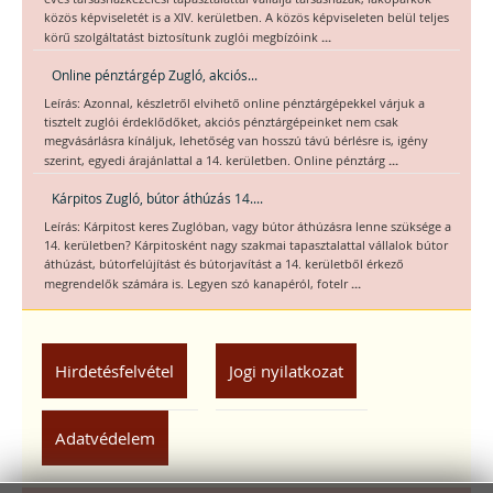
közös képviseletét is a XIV. kerületben. A közös képviseleten belül teljes
...
körű szolgáltatást biztosítunk zuglói megbízóink
Online pénztárgép Zugló, akciós...
Leírás: Azonnal, készletről elvihető online pénztárgépekkel várjuk a
tisztelt zuglói érdeklődőket, akciós pénztárgépeinket nem csak
megvásárlásra kínáljuk, lehetőség van hosszú távú bérlésre is, igény
...
szerint, egyedi árajánlattal a 14. kerületben. Online pénztárg
Kárpitos Zugló, bútor áthúzás 14....
Leírás: Kárpitost keres Zuglóban, vagy bútor áthúzásra lenne szüksége a
14. kerületben? Kárpitosként nagy szakmai tapasztalattal vállalok bútor
áthúzást, bútorfelújítást és bútorjavítást a 14. kerületből érkező
...
megrendelők számára is. Legyen szó kanapéról, fotelr
Hirdetésfelvétel
Jogi nyilatkozat
Adatvédelem