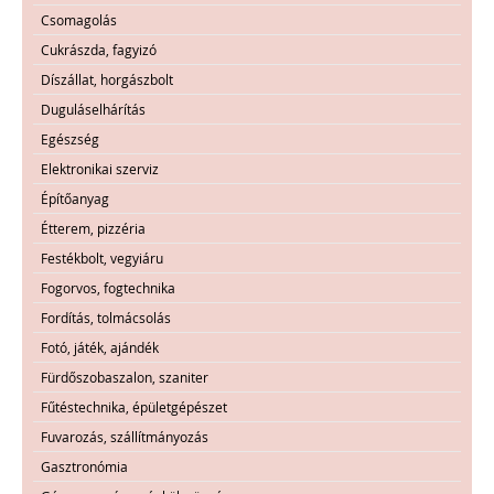
Csomagolás
Cukrászda, fagyizó
Díszállat, horgászbolt
Duguláselhárítás
Egészség
Elektronikai szerviz
Építőanyag
Étterem, pizzéria
Festékbolt, vegyiáru
Fogorvos, fogtechnika
Fordítás, tolmácsolás
Fotó, játék, ajándék
Fürdőszobaszalon, szaniter
Fűtéstechnika, épületgépészet
Fuvarozás, szállítmányozás
Gasztronómia