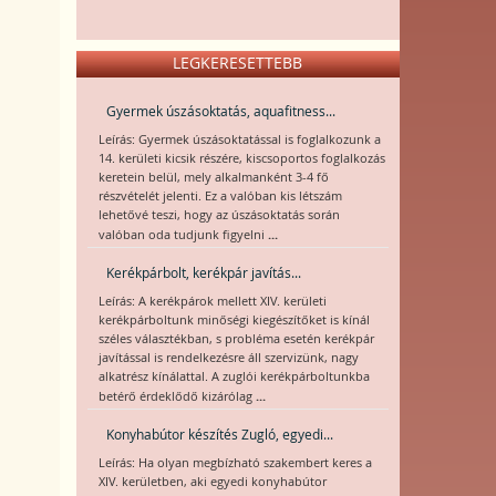
LEGKERESETTEBB
Gyermek úszásoktatás, aquafitness...
Leírás: Gyermek úszásoktatással is foglalkozunk a
14. kerületi kicsik részére, kiscsoportos foglalkozás
keretein belül, mely alkalmanként 3-4 fő
részvételét jelenti. Ez a valóban kis létszám
lehetővé teszi, hogy az úszásoktatás során
...
valóban oda tudjunk figyelni
Kerékpárbolt, kerékpár javítás...
Leírás: A kerékpárok mellett XIV. kerületi
kerékpárboltunk minőségi kiegészítőket is kínál
széles választékban, s probléma esetén kerékpár
javítással is rendelkezésre áll szervizünk, nagy
alkatrész kínálattal. A zuglói kerékpárboltunkba
...
betérő érdeklődő kizárólag
Konyhabútor készítés Zugló, egyedi...
Leírás: Ha olyan megbízható szakembert keres a
XIV. kerületben, aki egyedi konyhabútor