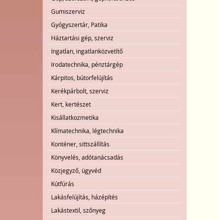
Gumiszerviz
Gyógyszertár, Patika
Háztartási gép, szerviz
Ingatlan, ingatlanközvetítő
Irodatechnika, pénztárgép
Kárpitos, bútorfelújítás
Kerékpárbolt, szerviz
Kert, kertészet
Kisállatkozmetika
Klímatechnika, légtechnika
Konténer, sittszállítás
Könyvelés, adótanácsadás
Közjegyző, ügyvéd
Kútfúrás
Lakásfelújítás, házépítés
Lakástextil, szőnyeg