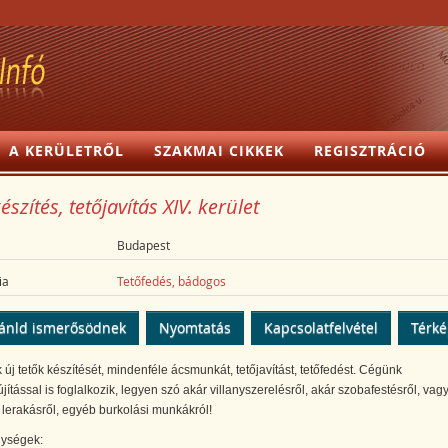
A KERÜLETRŐL
SZAKMAI CIKKEK
REGISZTRÁCIÓ
észítés, tetőjavítás XIV. kerület
Budapest
ia
Tetőfedés, bádogos
ánld ismerősödnek
Nyomtatás
Kapcsolatfelvétel
Térk
k új tetők készítését, mindenféle ácsmunkát, tetőjavítást, tetőfedést. Cégünk
újítással is foglalkozik, legyen szó akár villanyszerelésről, akár szobafestésről, vag
 lerakásről, egyéb burkolási munkákról!
ységek: