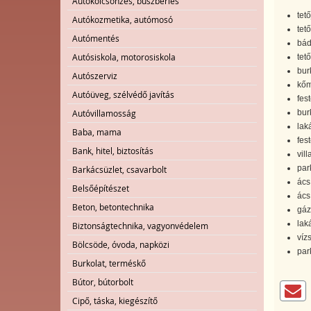
Autókölcsönzés, buszbérlés
tető
Autókozmetika, autómosó
tet
Autómentés
bád
Autósiskola, motorosiskola
tető
bur
Autószerviz
kőm
Autóüveg, szélvédő javítás
fest
bur
Autóvillamosság
lak
Baba, mama
fest
Bank, hitel, biztosítás
vil
par
Barkácsüzlet, csavarbolt
ács
Belsőépítészet
ács
Beton, betontechnika
gáz
laká
Biztonságtechnika, vagyonvédelem
víz
Bölcsöde, óvoda, napközi
par
Burkolat, terméskő
Bútor, bútorbolt
Cipő, táska, kiegészítő