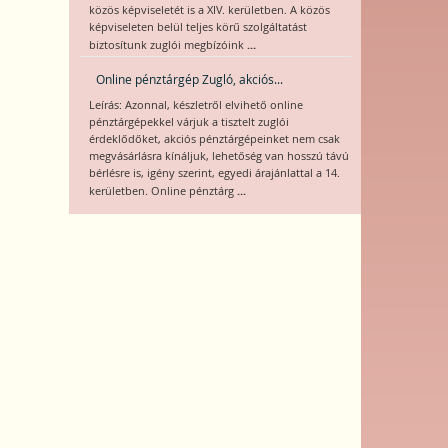
közös képviseletét is a XIV. kerületben. A közös
képviseleten belül teljes körű szolgáltatást
...
biztosítunk zuglói megbízóink
Online pénztárgép Zugló, akciós...
Leírás: Azonnal, készletről elvihető online
pénztárgépekkel várjuk a tisztelt zuglói
érdeklődőket, akciós pénztárgépeinket nem csak
megvásárlásra kínáljuk, lehetőség van hosszú távú
bérlésre is, igény szerint, egyedi árajánlattal a 14.
...
kerületben. Online pénztárg