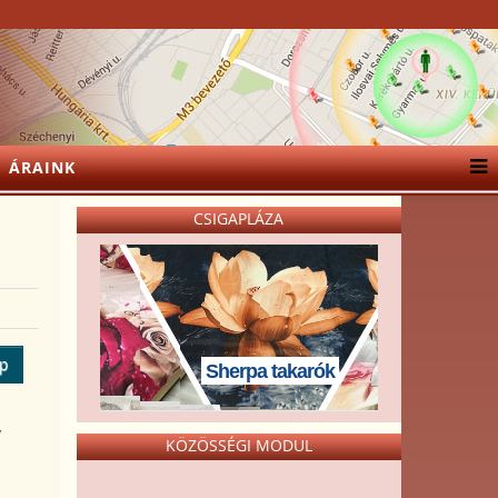
ÁRAINK
CSIGAPLÁZA
ép
Sherpa takarók
y
KÖZÖSSÉGI MODUL