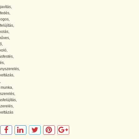
javítás,
őfedés,
ogos,
felújítás,
kolás,
űves,
ő,
koló,
ásfestés,
és,
lanyszerelés,
kettázás,
,
 munka,
szerelés,
sfelújítás,
szerelés,
kettázás