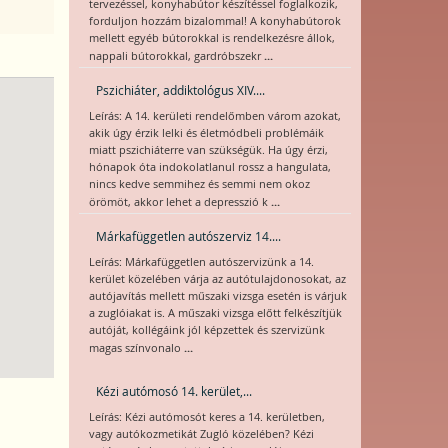
tervezéssel, konyhabútor készítéssel foglalkozik,
forduljon hozzám bizalommal! A konyhabútorok
mellett egyéb bútorokkal is rendelkezésre állok,
...
nappali bútorokkal, gardróbszekr
Pszichiáter, addiktológus XIV....
Leírás: A 14. kerületi rendelőmben várom azokat,
akik úgy érzik lelki és életmódbeli problémáik
miatt pszichiáterre van szükségük. Ha úgy érzi,
hónapok óta indokolatlanul rossz a hangulata,
nincs kedve semmihez és semmi nem okoz
...
örömöt, akkor lehet a depresszió k
Márkafüggetlen autószerviz 14....
Leírás: Márkafüggetlen autószervizünk a 14.
kerület közelében várja az autótulajdonosokat, az
autójavítás mellett műszaki vizsga esetén is várjuk
a zuglóiakat is. A műszaki vizsga előtt felkészítjük
autóját, kollégáink jól képzettek és szervizünk
...
magas színvonalo
Kézi autómosó 14. kerület,...
Leírás: Kézi autómosót keres a 14. kerületben,
vagy autókozmetikát Zugló közelében? Kézi