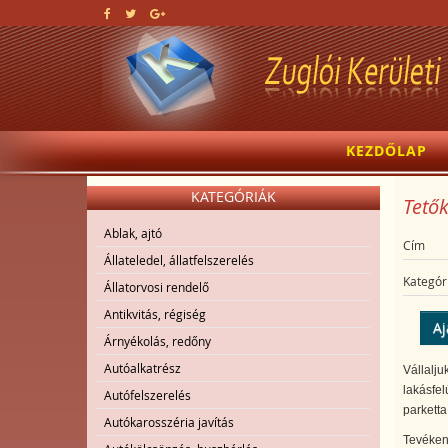
KEZDŐLAP
KATEGÓRIÁK
Tetők
Ablak, ajtó
Cím
Állateledel, állatfelszerelés
Kategór
Állatorvosi rendelő
Antikvitás, régiség
Aj
Árnyékolás, redőny
Autóalkatrész
Vállalju
lakásfel
Autófelszerelés
parketta
Autókarosszéria javítás
Tevéken