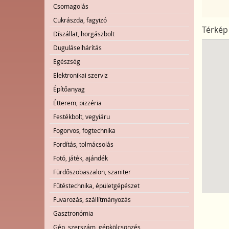
Csomagolás
Cukrászda, fagyizó
Térkép
Díszállat, horgászbolt
Duguláselhárítás
Egészség
Elektronikai szerviz
Építőanyag
Étterem, pizzéria
Festékbolt, vegyiáru
Fogorvos, fogtechnika
Fordítás, tolmácsolás
Fotó, játék, ajándék
Fürdőszobaszalon, szaniter
Fűtéstechnika, épületgépészet
Fuvarozás, szállítmányozás
Gasztronómia
Gép, szerszám, gépkölcsönzés