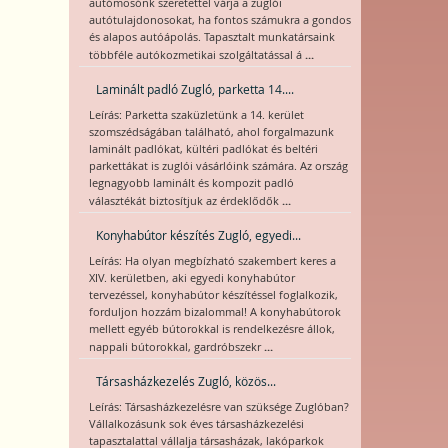
autómosónk szeretettel várja a zuglói
autótulajdonosokat, ha fontos számukra a gondos
és alapos autóápolás. Tapasztalt munkatársaink
...
többféle autókozmetikai szolgáltatással á
Laminált padló Zugló, parketta 14....
Leírás: Parketta szaküzletünk a 14. kerület
szomszédságában található, ahol forgalmazunk
laminált padlókat, kültéri padlókat és beltéri
parkettákat is zuglói vásárlóink számára. Az ország
legnagyobb laminált és kompozit padló
...
választékát biztosítjuk az érdeklődők
Konyhabútor készítés Zugló, egyedi...
Leírás: Ha olyan megbízható szakembert keres a
XIV. kerületben, aki egyedi konyhabútor
tervezéssel, konyhabútor készítéssel foglalkozik,
forduljon hozzám bizalommal! A konyhabútorok
mellett egyéb bútorokkal is rendelkezésre állok,
...
nappali bútorokkal, gardróbszekr
Társasházkezelés Zugló, közös...
Leírás: Társasházkezelésre van szüksége Zuglóban?
Vállalkozásunk sok éves társasházkezelési
tapasztalattal vállalja társasházak, lakóparkok