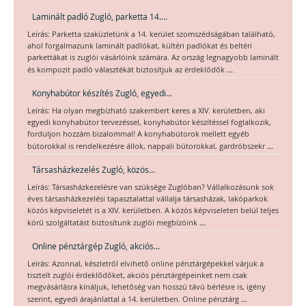
Laminált padló Zugló, parketta 14....
Leírás: Parketta szaküzletünk a 14. kerület szomszédságában található,
ahol forgalmazunk laminált padlókat, kültéri padlókat és beltéri
parkettákat is zuglói vásárlóink számára. Az ország legnagyobb laminált
...
és kompozit padló választékát biztosítjuk az érdeklődők
Konyhabútor készítés Zugló, egyedi...
Leírás: Ha olyan megbízható szakembert keres a XIV. kerületben, aki
egyedi konyhabútor tervezéssel, konyhabútor készítéssel foglalkozik,
forduljon hozzám bizalommal! A konyhabútorok mellett egyéb
...
bútorokkal is rendelkezésre állok, nappali bútorokkal, gardróbszekr
Társasházkezelés Zugló, közös...
Leírás: Társasházkezelésre van szüksége Zuglóban? Vállalkozásunk sok
éves társasházkezelési tapasztalattal vállalja társasházak, lakóparkok
közös képviseletét is a XIV. kerületben. A közös képviseleten belül teljes
...
körű szolgáltatást biztosítunk zuglói megbízóink
Online pénztárgép Zugló, akciós...
Leírás: Azonnal, készletről elvihető online pénztárgépekkel várjuk a
tisztelt zuglói érdeklődőket, akciós pénztárgépeinket nem csak
megvásárlásra kínáljuk, lehetőség van hosszú távú bérlésre is, igény
...
szerint, egyedi árajánlattal a 14. kerületben. Online pénztárg