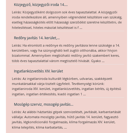
Közjegyző, közjegyzői iroda 14....
Leírás: Közjegyzőként dolgozom sok éves tapasztalattal. A közjegyzői
iroda rendelkezésre áll, amennyiben végrendelet készítésre van szükség,
esetleg házasságkötés előtt házassági szerződést szeretne készíttetni, de
...
hitelesítéssel, hiteles másolat készítéssel is f
Redőny javítás 14. kerület,...
Leírás: Ha elromlott a redőnye és redőny javításra lenne szüksége a 14.
kerületben, vagy ha szúnyogháló kell zuglói otthonába, akkor hívjon
bizalommal. Amennyiben megbízható redőny javító szakembert keres,
...
több éves tapasztalattal várom megtisztelő hívását. Gyako
Ingatlanközvetítés XIV. kerület
Leírás: Az ingatlaniroda kulturált légkörben, udvarias, szakképzett
munkatársakkal várja tisztelt ügyfeleit. Tevékenységi körünk:
ingatlaniroda XIV. kerület, ingatlanközvetítés, ingatlan bérlés, új építésű
...
ingatlan, ingatlan értékesítés, kiadó ingatlan 1
Mosógép szerviz, mosogép javítás...
Leírás: Az alábbi háztartási gépek szervizelését, javítását, karbantartását
vállalja: Automata mosógép javítás, hűtő javítás 14. kerület, fagyasztó
javítás, légkondícionáló forgalmazás, klíma forgalmazás XIV. kerület,
...
klíma telepítés, klíma karbatartás,