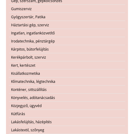
Gép, szerszám, gépkölcsönzés
Gumiszerviz
Gyógyszertár, Patika
Háztartási gép, szerviz
Ingatlan, ingatlanközvetítő
Irodatechnika, pénztárgép
Kárpitos, bútorfelújítás
Kerékpárbolt, szerviz
Kert, kertészet
Kisállatkozmetika
Klímatechnika, légtechnika
Konténer, sittszállítás
Könyvelés, adótanácsadás
Közjegyző, ügyvéd
Kútfúrás
Lakásfelújítás, házépítés
Lakástextil, szőnyeg