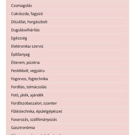
Csomagolás
Cukrászda, fagyizó
Díszállat, horgászbolt
Duguláselhárítás
Egészség
Elektronikai szerviz
Építőanyag
Étterem, pizzéria
Festékbolt, vegyiáru
Fogorvos, fogtechnika
Fordítás, tolmácsolás
Fotó, játék, ajándék
Fürdőszobaszalon, szaniter
Fűtéstechnika, épületgépészet
Fuvarozás, szállítmányozás
Gasztronómia