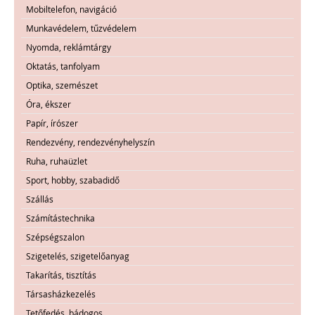
Mobiltelefon, navigáció
Munkavédelem, tűzvédelem
Nyomda, reklámtárgy
Oktatás, tanfolyam
Optika, szemészet
Óra, ékszer
Papír, írószer
Rendezvény, rendezvényhelyszín
Ruha, ruhaüzlet
Sport, hobby, szabadidő
Szállás
Számítástechnika
Szépségszalon
Szigetelés, szigetelőanyag
Takarítás, tisztítás
Társasházkezelés
Tetőfedés, bádogos