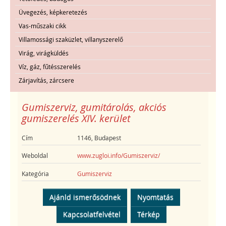
Üvegezés, képkeretezés
Vas-műszaki cikk
Villamossági szaküzlet, villanyszerelő
Virág, virágküldés
Víz, gáz, fűtésszerelés
Zárjavítás, zárcsere
Gumiszerviz, gumitárolás, akciós
gumiszerelés XIV. kerület
Cím
1146, Budapest
Weboldal
www.zugloi.info/Gumiszerviz/
Kategória
Gumiszerviz
Ajánld ismerősödnek
Nyomtatás
Kapcsolatfelvétel
Térkép