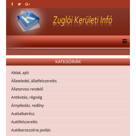
KATEGÓRIÁK
Ablak, ajtó
Állateledel, állatfelszerelés
Állatorvosi rendelő
Antikvitás, régiség
Árnyékolás, redőny
Autóalkatrész
Autófelszerelés
Autókarosszéria javítás