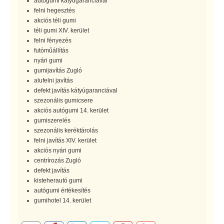
autógumi kátyúgaranciával
felni hegesztés
akciós téli gumi
téli gumi XIV. kerület
felni fényezés
futóműállítás
nyári gumi
gumijavítás Zugló
alufelni javítás
defekt javítás kátyúgaranciával
szezonális gumicsere
akciós autógumi 14. kerület
gumiszerelés
szezonális keréktárolás
felni javítás XIV. kerület
akciós nyári gumi
centrírozás Zugló
defekt javítás
kisteherautó gumi
autógumi értékesítés
gumihotel 14. kerület