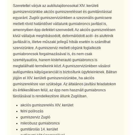
Szeretettel várjuk az autótulajdonosokat XIV. kerületi
gumiszervizünkbe akciós gumiszereléssel és gumitárolással
egyaránt. Zuglói gumiszervizünkben a szezonális gumicsere
mellett rövid határidővel vállalunk gumiabroncs javítást is,
amennyiben épp defektet szenvedett. Az akciós gumiszrelésen
kívül vállaljuk meghibásodott, deformálódott acél- és alufelnik
javítását is, illetve műszaki jellegű hibák esetén is számíthat
szervizünkre. A gumiszerviz mellett cégünk foglalkozik
gumiabroncsok forgalmazásával is, és nem csak
személyautóra, hanem kisteherautó gumiabroncs is
megtalálható termékeink közt. A gumiszervizünkben vásárol
autógumikra kátyúgaranciát is biztosítunk ügyfeleinknek. Bátran
jöjjön el XIV. kerületi gumiszervizünkbe, ha akciós
gumiszerelésre van szüksége. Az általános javítási feladatokon
és értékesítésen felül, az épp nem használt gumiabroncs
tárolásával is rendelkezésre állunk Zuglóban.
akciós gumiszerelés XIV. kerület
felni polírozás
gumiszerviz Zugló
mikrobusz gumiabroncs
gumitárolás 14. kerület