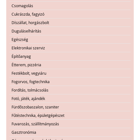
Csomagolás
Cukrászda, fagyizó
Díszállat, horgászbolt
Duguláselhárítás
Egészség
Elektronikai szerviz
Építőanyag
Étterem, pizzéria
Festékbolt, vegyiáru
Fogorvos, fogtechnika
Fordítás, tolmácsolás
Fotó, játék, ajándék
Fürdőszobaszalon, szaniter
Fűtéstechnika, épületgépészet
Fuvarozás, szállítmányozás
Gasztronómia