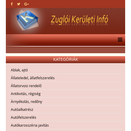
KATEGÓRIÁK
Ablak, ajtó
Állateledel, állatfelszerelés
Állatorvosi rendelő
Antikvitás, régiség
Árnyékolás, redőny
Autóalkatrész
Autófelszerelés
Autókarosszéria javítás