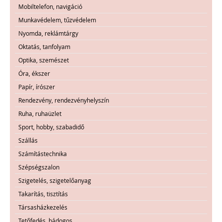
Mobiltelefon, navigáció
Munkavédelem, tűzvédelem
Nyomda, reklámtárgy
Oktatás, tanfolyam
Optika, szemészet
Óra, ékszer
Papír, írószer
Rendezvény, rendezvényhelyszín
Ruha, ruhaüzlet
Sport, hobby, szabadidő
Szállás
Számítástechnika
Szépségszalon
Szigetelés, szigetelőanyag
Takarítás, tisztítás
Társasházkezelés
Tetőfedés, bádogos