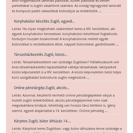
ahol forgalmazunk laminált padlókat, kültéri padlókat és beltéri
parkettákat is zuglói vásárlóink számára. Az ország legnagyobb laminált
...
és kompozit padló választékát biztosítjuk az érdeklődők
Konyhabútor készítés Zugló, egyedi...
Leírás: Ha olyan megbízható szakembert keres a XIV. kerületben, aki
egyedi konyhabútor tervezéssel, konyhabútor készítéssel foglalkozik,
forduljon hozzám bizalommal! A konyhabútorok mellett egyéb
...
bútorokkal is rendelkezésre állok, nappali bútorokkal, gardróbszekr
Társasházkezelés Zugló, közös...
Leírás: Társasházkezelésre van szüksége Zuglóban? Vállalkozásunk sok
éves társasházkezelési tapasztalattal vállalja társasházak, lakóparkok
közös képviseletét is a XIV. kerületben. A közös képviseleten belül teljes
...
körű szolgáltatást biztosítunk zuglói megbízóink
Online pénztárgép Zugló, akciós...
Leírás: Azonnal, készletről elvihető online pénztárgépekkel várjuk a
tisztelt zuglói érdeklődőket, akciós pénztárgépeinket nem csak
megvásárlásra kínáljuk, lehetőség van hosszú távú bérlésre is, igény
...
szerint, egyedi árajánlattal a 14. kerületben. Online pénztárg
Kárpitos Zugló, bútor áthúzás 14....
Leírás: Kárpitost keres Zuglóban, vagy bútor áthúzásra lenne szüksége a