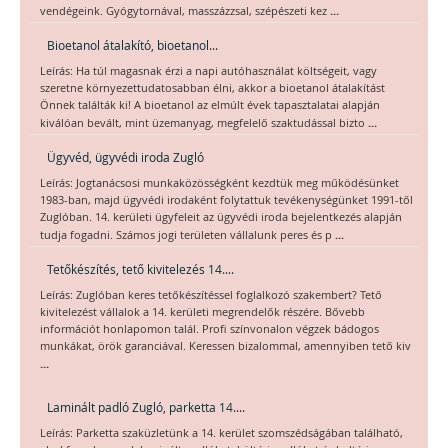
...
vendégeink. Gyógytornával, masszázzsal, szépészeti kez
Bioetanol átalakító, bioetanol...
Leírás: Ha túl magasnak érzi a napi autóhasználat költségeit, vagy
szeretne környezettudatosabban élni, akkor a bioetanol átalakítást
Önnek találták ki! A bioetanol az elmúlt évek tapasztalatai alapján
...
kiválóan bevált, mint üzemanyag, megfelelő szaktudással bizto
Ügyvéd, ügyvédi iroda Zugló
Leírás: Jogtanácsosi munkaközösségként kezdtük meg működésünket
1983-ban, majd ügyvédi irodaként folytattuk tevékenységünket 1991-től
Zuglóban. 14. kerületi ügyfeleit az ügyvédi iroda bejelentkezés alapján
...
tudja fogadni. Számos jogi területen vállalunk peres és p
Tetőkészítés, tető kivitelezés 14....
Leírás: Zuglóban keres tetőkészítéssel foglalkozó szakembert? Tető
kivitelezést vállalok a 14. kerületi megrendelők részére. Bővebb
információt honlapomon talál. Profi színvonalon végzek bádogos
munkákat, örök garanciával. Keressen bizalommal, amennyiben tető kiv
...
Laminált padló Zugló, parketta 14....
Leírás: Parketta szaküzletünk a 14. kerület szomszédságában található,