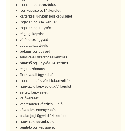
ingatlanjogi szerződés
jogi képviselet 14. kerület
kártérítési ügyben jogi képviselet
ingatlanjog XIV. kerület
ingatlanjogi ügyvéd
cégjogi képviselet
válóperes ügyvéd
cégalapítás Zugló
polgári jogi ügyvéd
adásvételi szerződés készítés
büntetőjogi ügyvéd 14. kerület
cégfelszámolás
földhivatali ügyintézés
ingatlan adás-vétel lebonyolítás
hagyatéki képviselet XIV. kerület
sértetti képviselet
válókereset
végrendelet készítés Zugló
követelés érvényesítés
családjogi ügyvéd 14. kerület
hagyatéki ügyintézés
büntetőjogi képviselet