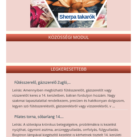
Sherpa takarók
KÖZÖSSÉGI MODUL
LEGKERESETTEBB
Fűtésszerelő, gázszerelő Zugló,...
Leírás: Amennyiben megbízható fűtésszerelőt, gázszerelőt vagy
vízszerelőt keres a 14. kerületben, bátran forduljon hozzám. Nagy
szakmai tapasztalattal rendelkezem, precízen és hatékonyan dolgozom,
...
legyen szó fűtésszerelésről, gázszerelésről vagy vízszerelésről, v
Pilates torna, sóbarlang 14....
Leírás: A sóterápia krónikus betegségekre, problémákra is kezelést
nyújthat, úgymint asztma, arcüreggyulladás, orrfolyás, fülgyulladás.
Bioptron lámpával kiegészítő kezelést is kérhetnek tisztelt 14. kerületi