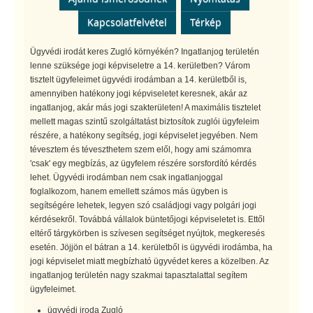
Kapcsolatfelvétel
Térkép
Ügyvédi irodát keres Zugló környékén? Ingatlanjog területén
lenne szüksége jogi képviseletre a 14. kerületben? Várom
tisztelt ügyfeleimet ügyvédi irodámban a 14. kerületből is,
amennyiben hatékony jogi képviseletet keresnek, akár az
ingatlanjog, akár más jogi szakterületen! A maximális tisztelet
mellett magas szintű szolgáltatást biztosítok zuglói ügyfeleim
részére, a hatékony segítség, jogi képviselet jegyében. Nem
tévesztem és téveszthetem szem elől, hogy ami számomra
'csak' egy megbízás, az ügyfelem részére sorsfordító kérdés
lehet. Ügyvédi irodámban nem csak ingatlanjoggal
foglalkozom, hanem emellett számos más ügyben is
segítségére lehetek, legyen szó családjogi vagy polgári jogi
kérdésekről. Továbbá vállalok büntetőjogi képviseletet is. Ettől
eltérő tárgykörben is szívesen segítséget nyújtok, megkeresés
esetén. Jöjjön el bátran a 14. kerületből is ügyvédi irodámba, ha
jogi képviselet miatt megbízható ügyvédet keres a közelben. Az
ingatlanjog területén nagy szakmai tapasztalattal segítem
ügyfeleimet.
ügyvédi iroda Zugló