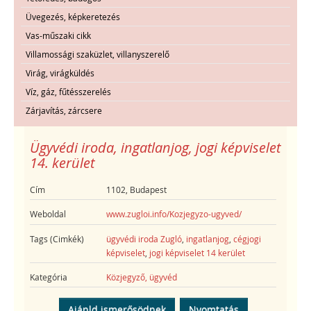
Üvegezés, képkeretezés
Vas-műszaki cikk
Villamossági szaküzlet, villanyszerelő
Virág, virágküldés
Víz, gáz, fűtésszerelés
Zárjavítás, zárcsere
Ügyvédi iroda, ingatlanjog, jogi képviselet
14. kerület
Cím
1102, Budapest
Weboldal
www.zugloi.info/Kozjegyzo-ugyved/
Tags (Cimkék)
ügyvédi iroda Zugló
,
ingatlanjog
,
cégjogi
képviselet
,
jogi képviselet 14 kerület
Kategória
Közjegyző, ügyvéd
Ajánld ismerősödnek
Nyomtatás