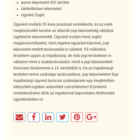
peres képviselet XIV. kerület
kártérítésben képviselet
ügyvéd Zugló
Ügyvédi irodánk 20 éves praxissal rendelkezik, és az eseti
megbízásoktól kezdve az állandó jogi képviseletig vállaljuk
ügyfeleink képviseletét. Ügyvédi irodám mind zuglói
magánszemélyeket, mint cégeket egyaránt képvisel, jogi
képviselet mellett tanácsadást is vállalok. Fő működési
területem ugyan az ingatlanjog, de más jogi területeken is
vállalom mind a szaktanácsadást, mind a jogi képviseletet!
Keressen bizalommal a 14. kerületből is, ha az ingatlanjogi
területen lenne szüksége tanácsadásra, jogi képviseletre! Egy
ingatlanjogi ügyvéd tanácsai szükségesek egy megfelelően
elkészített ingatlan adásvételi szerződéshez! Ezenkívül
rendelkezésére állok az ingatlannal kapcsolatos földhivatali
ügyintézésben is!