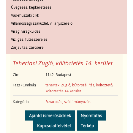
Üvegezés, képkeretezés
Vas-műszaki cikk
Villamossági szaküzlet, villanyszerelő
Virág, virágküldés
Víz, gáz, fűtésszerelés
Zárjavítás, zárcsere
Tehertaxi Zugló, költöztetés 14. kerület
Cím
1142, Budapest
Tags (Cimkék)
tehertaxi Zugló
,
bútorszállítás
,
költöztető
,
költöztetés 14 kerület
Kategória
Fuvarozás, szállítmányozás
Ajánld ismerősödnek
Nyomtatás
Kapcsolatfelvétel
Térkép