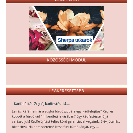
Sherpa takarók
KÖZÖSSÉGI MODUL
LEGKERESETTEBB
Kádfelújítás Zugló, kádfestés 14....
Leírás: Ráférne már a zuglói fürdőszobára egy kádfelújítás? Régi és
kopott a fürdőkád 14. kerületi lakásában? Egy kádfestéssel újjá
varázsoljuk! Kádfelújítást teljes körű garanciával végzünk, 3 év jótállást
...
biztosítva! Ha nem szeretné lecserélni fürdőkádját, egy