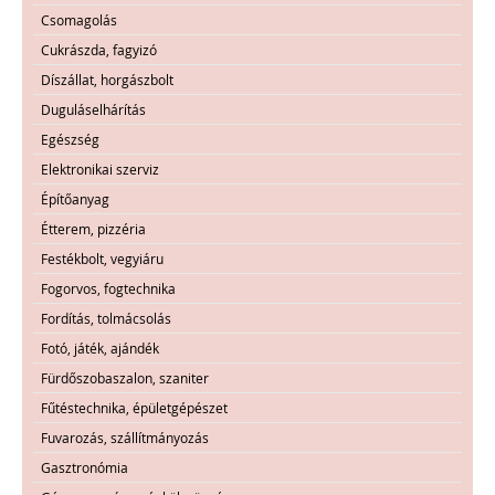
Csomagolás
Cukrászda, fagyizó
Díszállat, horgászbolt
Duguláselhárítás
Egészség
Elektronikai szerviz
Építőanyag
Étterem, pizzéria
Festékbolt, vegyiáru
Fogorvos, fogtechnika
Fordítás, tolmácsolás
Fotó, játék, ajándék
Fürdőszobaszalon, szaniter
Fűtéstechnika, épületgépészet
Fuvarozás, szállítmányozás
Gasztronómia