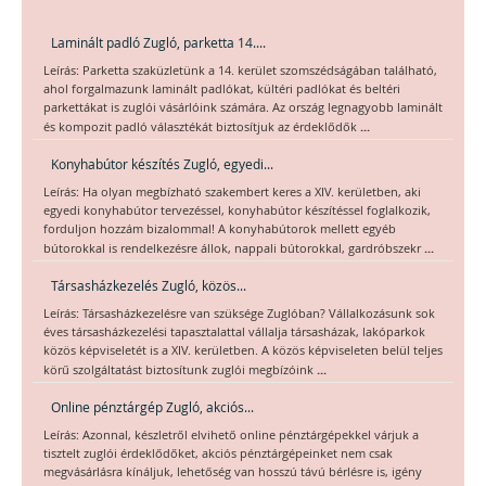
Laminált padló Zugló, parketta 14....
Leírás: Parketta szaküzletünk a 14. kerület szomszédságában található,
ahol forgalmazunk laminált padlókat, kültéri padlókat és beltéri
parkettákat is zuglói vásárlóink számára. Az ország legnagyobb laminált
...
és kompozit padló választékát biztosítjuk az érdeklődők
Konyhabútor készítés Zugló, egyedi...
Leírás: Ha olyan megbízható szakembert keres a XIV. kerületben, aki
egyedi konyhabútor tervezéssel, konyhabútor készítéssel foglalkozik,
forduljon hozzám bizalommal! A konyhabútorok mellett egyéb
...
bútorokkal is rendelkezésre állok, nappali bútorokkal, gardróbszekr
Társasházkezelés Zugló, közös...
Leírás: Társasházkezelésre van szüksége Zuglóban? Vállalkozásunk sok
éves társasházkezelési tapasztalattal vállalja társasházak, lakóparkok
közös képviseletét is a XIV. kerületben. A közös képviseleten belül teljes
...
körű szolgáltatást biztosítunk zuglói megbízóink
Online pénztárgép Zugló, akciós...
Leírás: Azonnal, készletről elvihető online pénztárgépekkel várjuk a
tisztelt zuglói érdeklődőket, akciós pénztárgépeinket nem csak
megvásárlásra kínáljuk, lehetőség van hosszú távú bérlésre is, igény