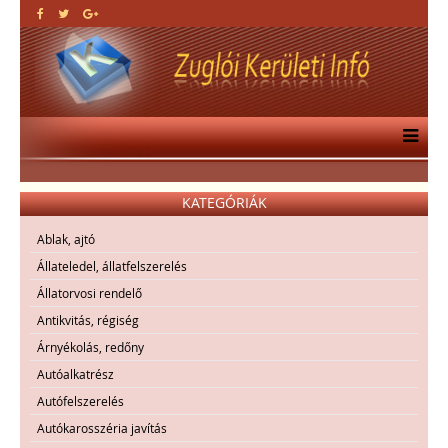
KATEGÓRIÁK
Ablak, ajtó
Állateledel, állatfelszerelés
Állatorvosi rendelő
Antikvitás, régiség
Árnyékolás, redőny
Autóalkatrész
Autófelszerelés
Autókarosszéria javítás