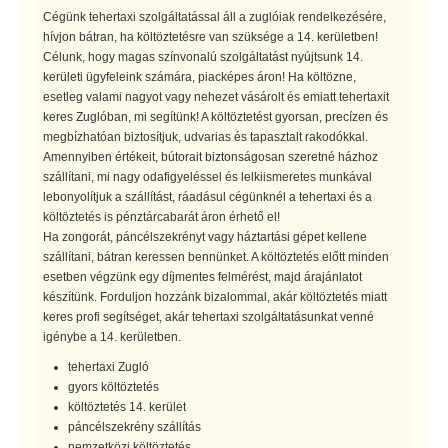
Cégünk tehertaxi szolgáltatással áll a zuglóiak rendelkezésére,
hívjon bátran, ha költöztetésre van szüksége a 14. kerületben!
Célunk, hogy magas színvonalú szolgáltatást nyújtsunk 14.
kerületi ügyfeleink számára, piacképes áron! Ha költözne,
esetleg valami nagyot vagy nehezet vásárolt és emiatt tehertaxit
keres Zuglóban, mi segítünk! A költöztetést gyorsan, precízen és
megbízhatóan biztosítjuk, udvarias és tapasztalt rakodókkal.
Amennyiben értékeit, bútorait biztonságosan szeretné házhoz
szállítani, mi nagy odafigyeléssel és lelkiismeretes munkával
lebonyolítjuk a szállítást, ráadásul cégünknél a tehertaxi és a
költöztetés is pénztárcabarát áron érhető el!
Ha zongorát, páncélszekrényt vagy háztartási gépet kellene
szállítani, bátran keressen bennünket. A költöztetés előtt minden
esetben végzünk egy díjmentes felmérést, majd árajánlatot
készítünk. Forduljon hozzánk bizalommal, akár költöztetés miatt
keres profi segítséget, akár tehertaxi szolgáltatásunkat venné
igénybe a 14. kerületben.
tehertaxi Zugló
gyors költöztetés
költöztetés 14. kerület
páncélszekrény szállítás
nemzetközi költöztetés