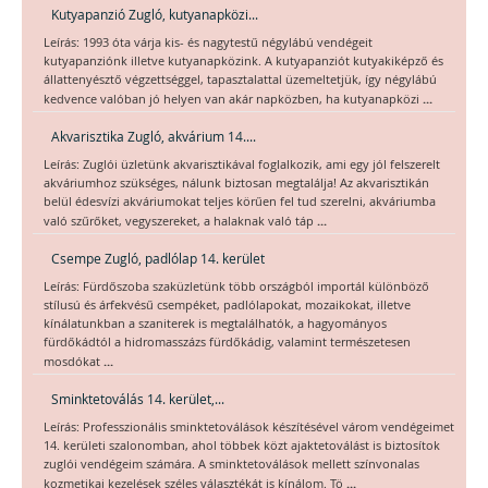
Kutyapanzió Zugló, kutyanapközi...
Leírás: 1993 óta várja kis- és nagytestű négylábú vendégeit
kutyapanziónk illetve kutyanapközink. A kutyapanziót kutyakiképző és
állattenyésztő végzettséggel, tapasztalattal üzemeltetjük, így négylábú
...
kedvence valóban jó helyen van akár napközben, ha kutyanapközi
Akvarisztika Zugló, akvárium 14....
Leírás: Zuglói üzletünk akvarisztikával foglalkozik, ami egy jól felszerelt
akváriumhoz szükséges, nálunk biztosan megtalálja! Az akvarisztikán
belül édesvízi akváriumokat teljes körűen fel tud szerelni, akváriumba
...
való szűrőket, vegyszereket, a halaknak való táp
Csempe Zugló, padlólap 14. kerület
Leírás: Fürdőszoba szaküzletünk több országból importál különböző
stílusú és árfekvésű csempéket, padlólapokat, mozaikokat, illetve
kínálatunkban a szaniterek is megtalálhatók, a hagyományos
fürdőkádtól a hidromasszázs fürdőkádig, valamint természetesen
...
mosdókat
Sminktetoválás 14. kerület,...
Leírás: Professzionális sminktetoválások készítésével várom vendégeimet
14. kerületi szalonomban, ahol többek közt ajaktetoválást is biztosítok
zuglói vendégeim számára. A sminktetoválások mellett színvonalas
...
kozmetikai kezelések széles választékát is kínálom. Tö