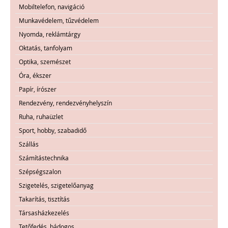
Mobiltelefon, navigáció
Munkavédelem, tűzvédelem
Nyomda, reklámtárgy
Oktatás, tanfolyam
Optika, szemészet
Óra, ékszer
Papír, írószer
Rendezvény, rendezvényhelyszín
Ruha, ruhaüzlet
Sport, hobby, szabadidő
Szállás
Számítástechnika
Szépségszalon
Szigetelés, szigetelőanyag
Takarítás, tisztítás
Társasházkezelés
Tetőfedés, bádogos