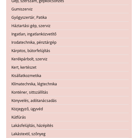
Gép, szerszám, gépkölcsönzés
Gumiszerviz
Gyógyszertár, Patika
Háztartási gép, szerviz
Ingatlan, ingatlanközvetítő
Irodatechnika, pénztárgép
Kárpitos, bútorfelújítás
Kerékpárbolt, szerviz
Kert, kertészet
Kisállatkozmetika
Klímatechnika, légtechnika
Konténer, sittszállítás
Könyvelés, adótanácsadás
Közjegyző, ügyvéd
Kútfúrás
Lakásfelújítás, házépítés
Lakástextil, szőnyeg