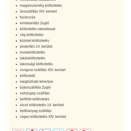
magánszemély költöztetés
áruszállítás XIV. kerület
fuvarozás
lomtalanítás Zugló
költöztetés rakodással
cég költöztetés
közület költöztetés
áruterítés 14. kerület
irodaköltöztetés
lakásköltöztetés
lakossági költöztetés
zongora szállítás XIV. kerület
költöztető
megbízható tehertaxi
bútorszállítás Zugló
nehézgép szállítás
belföldi költöztetés
olcsó költöztetés 14. kerület
építőanyag szállítás
céges költöztetés XIV. kerület