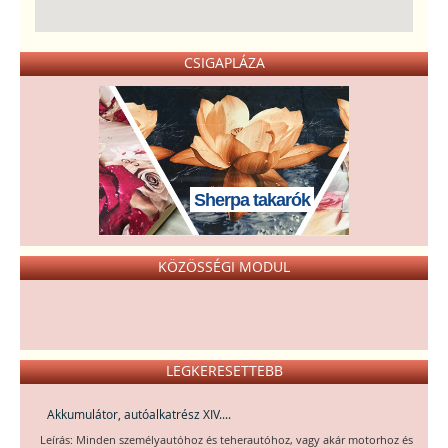
CSIGAPLÁZA
Sherpa takarók
KÖZÖSSÉGI MODUL
LEGKERESETTEBB
Akkumulátor, autóalkatrész XIV....
Leírás: Minden személyautóhoz és teherautóhoz, vagy akár motorhoz és