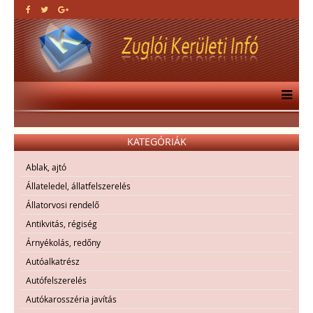
KATEGÓRIÁK
Ablak, ajtó
Állateledel, állatfelszerelés
Állatorvosi rendelő
Antikvitás, régiség
Árnyékolás, redőny
Autóalkatrész
Autófelszerelés
Autókarosszéria javítás