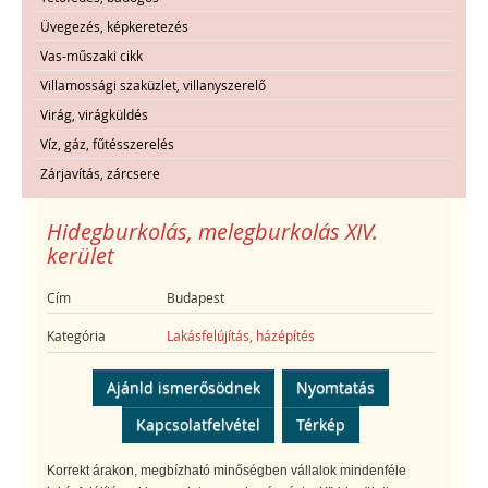
Üvegezés, képkeretezés
Vas-műszaki cikk
Villamossági szaküzlet, villanyszerelő
Virág, virágküldés
Víz, gáz, fűtésszerelés
Zárjavítás, zárcsere
Hidegburkolás, melegburkolás XIV.
kerület
Cím
Budapest
Kategória
Lakásfelújítás, házépítés
Ajánld ismerősödnek
Nyomtatás
Kapcsolatfelvétel
Térkép
Korrekt árakon, megbízható minőségben vállalok mindenféle