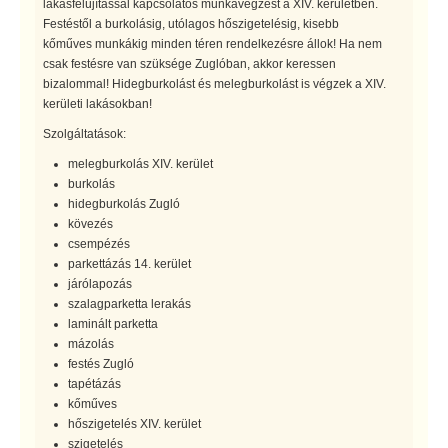
lakásfelújítással kapcsolatos munkavégzést a XIV. kerületben.
Festéstől a burkolásig, utólagos hőszigetelésig, kisebb
kőműves munkákig minden téren rendelkezésre állok! Ha nem
csak festésre van szüksége Zuglóban, akkor keressen
bizalommal! Hidegburkolást és melegburkolást is végzek a XIV.
kerületi lakásokban!
Szolgáltatások:
melegburkolás XIV. kerület
burkolás
hidegburkolás Zugló
kövezés
csempézés
parkettázás 14. kerület
járólapozás
szalagparketta lerakás
laminált parketta
mázolás
festés Zugló
tapétázás
kőműves
hőszigetelés XIV. kerület
szigetelés