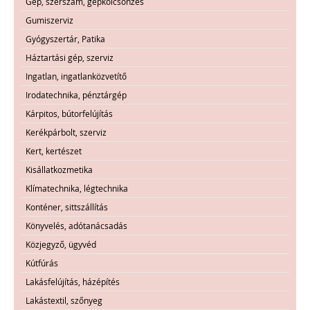
Gép, szerszám, gépkölcsönzés
Gumiszerviz
Gyógyszertár, Patika
Háztartási gép, szerviz
Ingatlan, ingatlanközvetítő
Irodatechnika, pénztárgép
Kárpitos, bútorfelújítás
Kerékpárbolt, szerviz
Kert, kertészet
Kisállatkozmetika
Klímatechnika, légtechnika
Konténer, sittszállítás
Könyvelés, adótanácsadás
Közjegyző, ügyvéd
Kútfúrás
Lakásfelújítás, házépítés
Lakástextil, szőnyeg