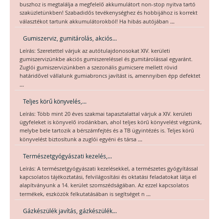
buszhoz is megtalálja a megfelelő akkumulátort non-stop nyitva tartó
szaküzletünkben! Szabadidős tevékenységhez és hobbijához is korrekt
...
választékot tartunk akkumulátorokból! Ha hibás autójában
Gumiszerviz, gumitárolás, akciós...
Leírás: Szeretettel várjuk az autótulajdonosokat XIV. kerületi
gumiszervizünkbe akciós gumiszereléssel és gumitárolással egyaránt.
Zuglói gumiszervizünkben a szezonális gumicsere mellett rövid
határidővel vállalunk gumiabroncs javítást is, amennyiben épp defektet
...
Teljes körű könyvelés,...
Leírás: Több mint 20 éves szakmai tapasztalattal várjuk a XIV. kerületi
ügyfeleket is könyvelő irodánkban, ahol teljes körű könyvelést végzünk,
melybe bele tartozik a bérszámfejtés és a TB ügyintézés is. Teljes körű
...
könyvelést biztosítunk a zuglói egyéni és társa
Természetgyógyászati kezelés,...
Leírás: A természetgyógyászati kezelésekkel, a természetes gyógyítással
kapcsolatos tájékoztatási, felvilágosítási és oktatási feladatokat látja el
alapítványunk a 14. kerület szomszédságában. Az ezzel kapcsolatos
...
termékek, eszközök felkutatásában is segítséget n
Gázkészülék javítás, gázkészülék...