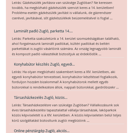
Leírás: Gázkészülék javításra van szüksége Zuglóban? Ne keressen
tovább, ha megbízható gázkészülék szervizt keres a 14. kerületben!
Probléma esetén gázkészülék javítást is vállalunk, de gázrendszer
...
cserével, javításával, sőt gázkészülékek beüzemelésével is foglal
Laminált padló Zugló, parketta 14....
Leírás: Parketta szaküzletünk a 14. kerület szomszédságában található,
ahol forgalmazunk laminált padlókat, kültéri padlókat és beltéri
parkettákat is zuglói vásárlóink számára. Az ország legnagyobb laminált
...
és kompozit padló választékát biztosítjuk az érdeklődők
Konyhabútor készítés Zugló, egyedi...
Leírás: Ha olyan megbízható szakembert keres a XIV. kerületben, aki
egyedi konyhabútor tervezéssel, konyhabútor készítéssel foglalkozik,
forduljon hozzám bizalommal! A konyhabútorok mellett egyéb
...
bútorokkal is rendelkezésre állok, nappali bútorokkal, gardróbszekr
Társasházkezelés Zugló, közös...
Leírás: Társasházkezelésre van szüksége Zuglóban? Vállalkozásunk sok
éves társasházkezelési tapasztalattal vállalja társasházak, lakóparkok
közös képviseletét is a XIV. kerületben. A közös képviseleten belül teljes
...
körű szolgáltatást biztosítunk zuglói megbízóink
Online pénztárgép Zugló, akciós...