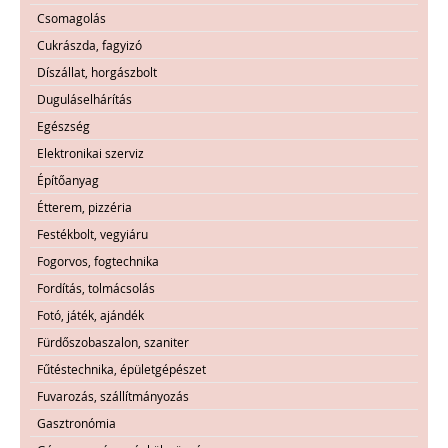
Csomagolás
Cukrászda, fagyizó
Díszállat, horgászbolt
Duguláselhárítás
Egészség
Elektronikai szerviz
Építőanyag
Étterem, pizzéria
Festékbolt, vegyiáru
Fogorvos, fogtechnika
Fordítás, tolmácsolás
Fotó, játék, ajándék
Fürdőszobaszalon, szaniter
Fűtéstechnika, épületgépészet
Fuvarozás, szállítmányozás
Gasztronómia