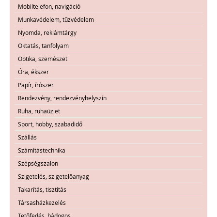
Mobiltelefon, navigáció
Munkavédelem, tűzvédelem
Nyomda, reklámtárgy
Oktatás, tanfolyam
Optika, szemészet
Óra, ékszer
Papír, írószer
Rendezvény, rendezvényhelyszín
Ruha, ruhaüzlet
Sport, hobby, szabadidő
Szállás
Számítástechnika
Szépségszalon
Szigetelés, szigetelőanyag
Takarítás, tisztítás
Társasházkezelés
Tetőfedés, bádogos