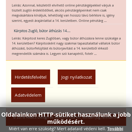
Leírás: Azonnal, készletről elvihető online pénztárgépekkel várjuk a
tisztelt zuglói érdeklődőket, akciós pénztárgépeinket nem csak
megvásárlásra kínáljuk, lehetőség van hosszú távú bérlésre is, igény
...
szerint, egyedi árajánlattal a 14. kerületben. Online pénztárg
Kárpitos Zugló, bútor áthúzás 14....
Leírás: Kárpitost keres Zuglóban, vagy bútor áthúzásra lenne szüksége a
14. kerületben? Kárpitosként nagy szakmai tapasztalattal vállalok bútor
áthúzást, bútorfelújítást és bútorjavítást a 14. kerületből érkező
...
megrendelők számára is. Legyen szó kanapéról, fotelr
Hirdetésfelvétel
Jogi nyilatkozat
Adatvédelem
Oldalainkon HTTP-sütiket használunk a jobb
© 2018 Awacs Design és Reklámiroda Kft. Minden jog fenntartva.
működésért.
Miért van erre szükség? Mert adataid védeni kell.
További