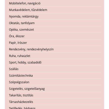
Mobiltelefon, navigáció
Munkavédelem, tűzvédelem
Nyomda, reklámtárgy
Oktatás, tanfolyam
Optika, szemészet
Óra, ékszer
Papír, írószer
Rendezvény, rendezvényhelyszín
Ruha, ruhaüzlet
Sport, hobby, szabadidő
Szállás
Számítástechnika
Szépségszalon
Szigetelés, szigetelőanyag
Takarítás, tisztítás
Társasházkezelés
Tetőfedés, bádogos