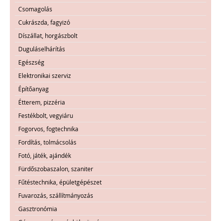
Csomagolás
Cukrászda, fagyizó
Díszállat, horgászbolt
Duguláselhárítás
Egészség
Elektronikai szerviz
Építőanyag
Étterem, pizzéria
Festékbolt, vegyiáru
Fogorvos, fogtechnika
Fordítás, tolmácsolás
Fotó, játék, ajándék
Fürdőszobaszalon, szaniter
Fűtéstechnika, épületgépészet
Fuvarozás, szállítmányozás
Gasztronómia