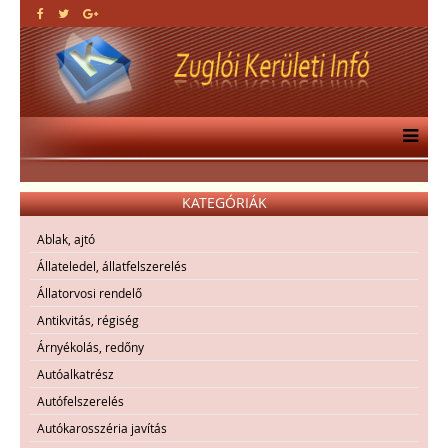
KATEGÓRIÁK
Ablak, ajtó
Állateledel, állatfelszerelés
Állatorvosi rendelő
Antikvitás, régiség
Árnyékolás, redőny
Autóalkatrész
Autófelszerelés
Autókarosszéria javítás