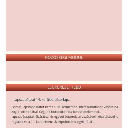
KÖZÖSSÉGI MODUL
LEGKERESETTEBB
Lapszabászat 14. kerület, bútorlap...
Leírás: Lapszabászatot keres a 14. kerületben, mert bútorlapot vásárolna
zuglói otthonába? Cégünk bútoralkatrész kereskedelemmel,
lapszabászattal, élzárással és egyedi bútorok tervezésével, készítésével is
...
foglalkozik a 14. kerületben. Üzletpolitikánk egyik fő al