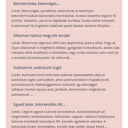
Betontechnika, betonvágás,...
Leírás: Betonvágás, panelfúrás, betonfúrás és bármilyen
betontechnikával kapcsolatos munkálatok, furatok készítése cégünk fő
profilja. Vasbeton, panel és téglafalak bontása, fúrása esetén keressen
...
bizalommal! Ha Zuglóban található panel lakását szeretné felújítan
Állatorvos házhoz megy XIV. kerület
Leírás: Állatorvosi cégünket 2007-ben alapítottuk azzal a céllal, hogy az
olyan állatoknak is megfelelő ellátást, gyógyítást biztosítsunk, akiket csak
nehezen lehet elszállítani a rendelőbe, vagy a házi kedvenc nem viseli jól
...
a rendelői körülményeket. Mi otthonáb
Autószerviz, autóriasztó Zugló
Leírás: Autószervizünk több éves szakmai tapasztalattal várja az
autósokat zuglói szervizében, ahol autóriasztókkal is foglalkozunk.
Autószervizünk márkafüggetlenül működik, így készséggel
vállaljuk minden típusú autó javítását. Amennyiben megbízható
...
autószervizt
Egyedi bútor, bútorkészítés XIV....
Leírás: Cégünk egyedi bútorok tervezésével, bútorkészítéssel áll
megrendelői rendelkezésére, hálószoba, nappali, valamint fürdőszoba
bútorok készítését biztosítjuk XIV. kerületi ügyfeleink számára. A
...
bútorokat kiváló minőségben, korrekt árak mellet, kézzel készít