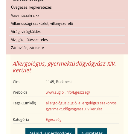
Üvegezés, képkeretezés
Vas-műszaki cikk
Villamossági szaküzlet, villanyszerelő
Virág, virágküldés
Víz, gáz, fűtésszerelés
Zárjavítás, zárcsere
Allergológus, gyermektüdőgyógyász XIV.
kerület
Cím
1145, Budapest
Weboldal
www.zugloi.info/Egeszseg/
Tags (Cimkék)
allergológus Zugló
,
allergológus szakorvos
,
gyermektüdőgyógyász XIV kerület
Kategória
Egészség
Ajánld ismerősödnek
Nyomtatás