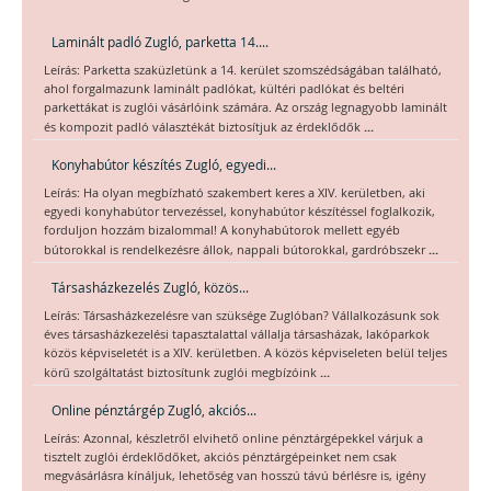
Laminált padló Zugló, parketta 14....
Leírás: Parketta szaküzletünk a 14. kerület szomszédságában található,
ahol forgalmazunk laminált padlókat, kültéri padlókat és beltéri
parkettákat is zuglói vásárlóink számára. Az ország legnagyobb laminált
...
és kompozit padló választékát biztosítjuk az érdeklődők
Konyhabútor készítés Zugló, egyedi...
Leírás: Ha olyan megbízható szakembert keres a XIV. kerületben, aki
egyedi konyhabútor tervezéssel, konyhabútor készítéssel foglalkozik,
forduljon hozzám bizalommal! A konyhabútorok mellett egyéb
...
bútorokkal is rendelkezésre állok, nappali bútorokkal, gardróbszekr
Társasházkezelés Zugló, közös...
Leírás: Társasházkezelésre van szüksége Zuglóban? Vállalkozásunk sok
éves társasházkezelési tapasztalattal vállalja társasházak, lakóparkok
közös képviseletét is a XIV. kerületben. A közös képviseleten belül teljes
...
körű szolgáltatást biztosítunk zuglói megbízóink
Online pénztárgép Zugló, akciós...
Leírás: Azonnal, készletről elvihető online pénztárgépekkel várjuk a
tisztelt zuglói érdeklődőket, akciós pénztárgépeinket nem csak
megvásárlásra kínáljuk, lehetőség van hosszú távú bérlésre is, igény