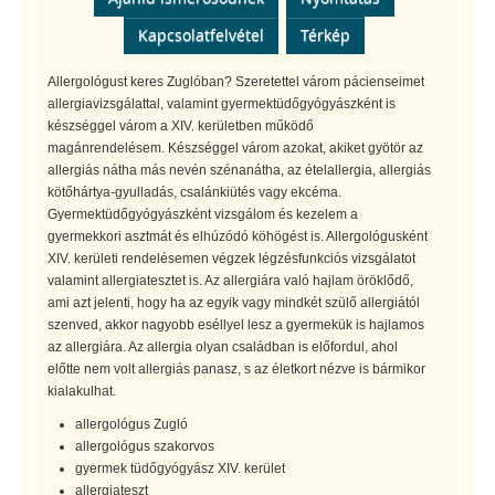
Kapcsolatfelvétel
Térkép
Allergológust keres Zuglóban? Szeretettel várom pácienseimet
allergiavizsgálattal, valamint gyermektüdőgyógyászként is
készséggel várom a XIV. kerületben működő
magánrendelésem. Készséggel várom azokat, akiket gyötör az
allergiás nátha más nevén szénanátha, az ételallergia, allergiás
kötőhártya-gyulladás, csalánkiütés vagy ekcéma.
Gyermektüdőgyógyászként vizsgálom és kezelem a
gyermekkori asztmát és elhúzódó köhögést is. Allergológusként
XIV. kerületi rendelésemen végzek légzésfunkciós vizsgálatot
valamint allergiatesztet is. Az allergiára való hajlam öröklődő,
ami azt jelenti, hogy ha az egyik vagy mindkét szülő allergiától
szenved, akkor nagyobb eséllyel lesz a gyermekük is hajlamos
az allergiára. Az allergia olyan családban is előfordul, ahol
előtte nem volt allergiás panasz, s az életkort nézve is bármikor
kialakulhat.
allergológus Zugló
allergológus szakorvos
gyermek tüdőgyógyász XIV. kerület
allergiateszt