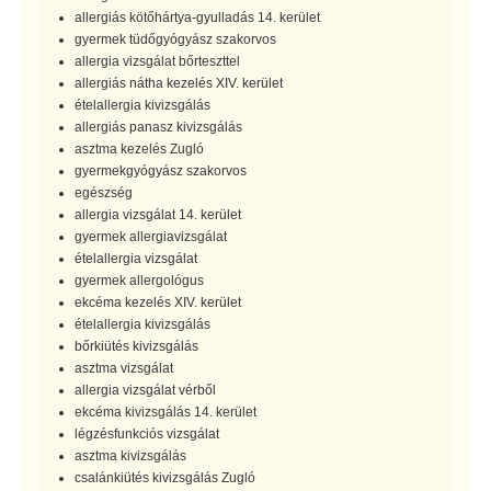
allergiás kötőhártya-gyulladás 14. kerület
gyermek tüdőgyógyász szakorvos
allergia vizsgálat bőrteszttel
allergiás nátha kezelés XIV. kerület
ételallergia kivizsgálás
allergiás panasz kivizsgálás
asztma kezelés Zugló
gyermekgyógyász szakorvos
egészség
allergia vizsgálat 14. kerület
gyermek allergiavizsgálat
ételallergia vizsgálat
gyermek allergológus
ekcéma kezelés XIV. kerület
ételallergia kivizsgálás
bőrkiütés kivizsgálás
asztma vizsgálat
allergia vizsgálat vérből
ekcéma kivizsgálás 14. kerület
légzésfunkciós vizsgálat
asztma kivizsgálás
csalánkiütés kivizsgálás Zugló