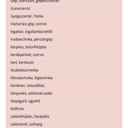
Gép, szerszám, gépkölcsönzés
Gumiszerviz
Gyógyszertár, Patika
Háztartási gép, szerviz
Ingatlan, ingatlanközvetítő
Irodatechnika, pénztárgép
Kárpitos, bútorfelújítás
Kerékpárbolt, szerviz
Kert, kertészet
Kisállatkozmetika
Klímatechnika, légtechnika
Konténer, sittszállítás
Könyvelés, adótanácsadás
Közjegyző, ügyvéd
Kútfúrás
Lakásfelújítás, házépítés
Lakástextil, szőnyeg