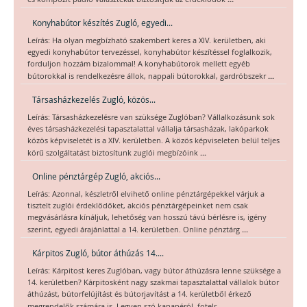
Konyhabútor készítés Zugló, egyedi...
Leírás: Ha olyan megbízható szakembert keres a XIV. kerületben, aki
egyedi konyhabútor tervezéssel, konyhabútor készítéssel foglalkozik,
forduljon hozzám bizalommal! A konyhabútorok mellett egyéb
...
bútorokkal is rendelkezésre állok, nappali bútorokkal, gardróbszekr
Társasházkezelés Zugló, közös...
Leírás: Társasházkezelésre van szüksége Zuglóban? Vállalkozásunk sok
éves társasházkezelési tapasztalattal vállalja társasházak, lakóparkok
közös képviseletét is a XIV. kerületben. A közös képviseleten belül teljes
...
körű szolgáltatást biztosítunk zuglói megbízóink
Online pénztárgép Zugló, akciós...
Leírás: Azonnal, készletről elvihető online pénztárgépekkel várjuk a
tisztelt zuglói érdeklődőket, akciós pénztárgépeinket nem csak
megvásárlásra kínáljuk, lehetőség van hosszú távú bérlésre is, igény
...
szerint, egyedi árajánlattal a 14. kerületben. Online pénztárg
Kárpitos Zugló, bútor áthúzás 14....
Leírás: Kárpitost keres Zuglóban, vagy bútor áthúzásra lenne szüksége a
14. kerületben? Kárpitosként nagy szakmai tapasztalattal vállalok bútor
áthúzást, bútorfelújítást és bútorjavítást a 14. kerületből érkező
...
megrendelők számára is. Legyen szó kanapéról, fotelr