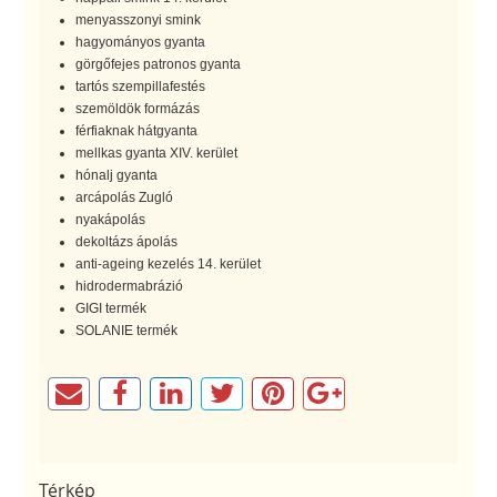
menyasszonyi smink
hagyományos gyanta
görgőfejes patronos gyanta
tartós szempillafestés
szemöldök formázás
férfiaknak hátgyanta
mellkas gyanta XIV. kerület
hónalj gyanta
arcápolás Zugló
nyakápolás
dekoltázs ápolás
anti-ageing kezelés 14. kerület
hidrodermabrázió
GIGI termék
SOLANIE termék
Térkép