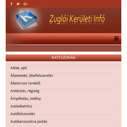
KATEGÓRIÁK
Ablak, ajtó
Állateledel, állatfelszerelés
Állatorvosi rendelő
Antikvitás, régiség
Árnyékolás, redőny
Autóalkatrész
Autófelszerelés
Autókarosszéria javítás