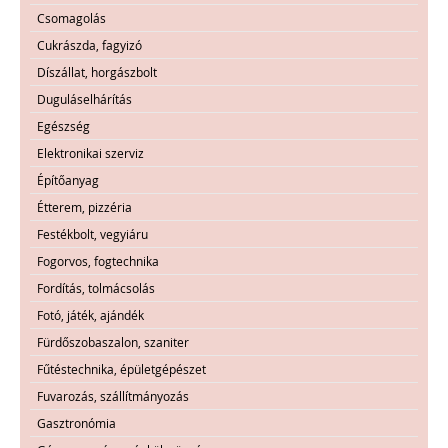
Csomagolás
Cukrászda, fagyizó
Díszállat, horgászbolt
Duguláselhárítás
Egészség
Elektronikai szerviz
Építőanyag
Étterem, pizzéria
Festékbolt, vegyiáru
Fogorvos, fogtechnika
Fordítás, tolmácsolás
Fotó, játék, ajándék
Fürdőszobaszalon, szaniter
Fűtéstechnika, épületgépészet
Fuvarozás, szállítmányozás
Gasztronómia