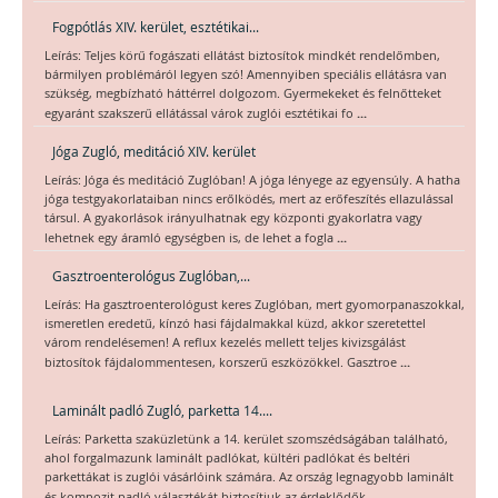
Fogpótlás XIV. kerület, esztétikai...
Leírás: Teljes körű fogászati ellátást biztosítok mindkét rendelőmben,
bármilyen problémáról legyen szó! Amennyiben speciális ellátásra van
szükség, megbízható háttérrel dolgozom. Gyermekeket és felnőtteket
...
egyaránt szakszerű ellátással várok zuglói esztétikai fo
Jóga Zugló, meditáció XIV. kerület
Leírás: Jóga és meditáció Zuglóban! A jóga lényege az egyensúly. A hatha
jóga testgyakorlataiban nincs erőlködés, mert az erőfeszítés ellazulással
társul. A gyakorlások irányulhatnak egy központi gyakorlatra vagy
...
lehetnek egy áramló egységben is, de lehet a fogla
Gasztroenterológus Zuglóban,...
Leírás: Ha gasztroenterológust keres Zuglóban, mert gyomorpanaszokkal,
ismeretlen eredetű, kínzó hasi fájdalmakkal küzd, akkor szeretettel
várom rendelésemen! A reflux kezelés mellett teljes kivizsgálást
...
biztosítok fájdalommentesen, korszerű eszközökkel. Gasztroe
Laminált padló Zugló, parketta 14....
Leírás: Parketta szaküzletünk a 14. kerület szomszédságában található,
ahol forgalmazunk laminált padlókat, kültéri padlókat és beltéri
parkettákat is zuglói vásárlóink számára. Az ország legnagyobb laminált
...
és kompozit padló választékát biztosítjuk az érdeklődők