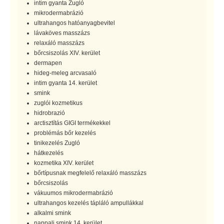
intim gyanta Zugló
mikrodermabrázió
ultrahangos hatóanyagbevitel
lávaköves masszázs
relaxáló masszázs
bőrcsiszolás XIV. kerület
dermapen
hideg-meleg arcvasaló
intim gyanta 14. kerület
smink
zuglói kozmetikus
hidrobrazió
arctisztítás GIGI termékekkel
problémás bőr kezelés
tinikezelés Zugló
hátkezelés
kozmetika XIV. kerület
bőrtípusnak megfelelő relaxáló masszázs
bőrcsiszolás
vákuumos mikrodermabrázió
ultrahangos kezelés tápláló ampullákkal
alkalmi smink
nappali smink 14. kerület