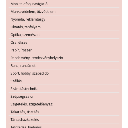
Mobiltelefon, navigáció
Munkavédelem, tűzvédelem
Nyomda, reklámtárgy
Oktatás, tanfolyam
Optika, szemészet
Óra, ékszer
Papír, írószer
Rendezvény, rendezvényhelyszín
Ruha, ruhaüzlet
Sport, hobby, szabadidő
Szállás
Számítástechnika
Szépségszalon
Szigetelés, szigetelőanyag
Takarítás, tisztítás
Társasházkezelés
Tetőfedés, bádogos