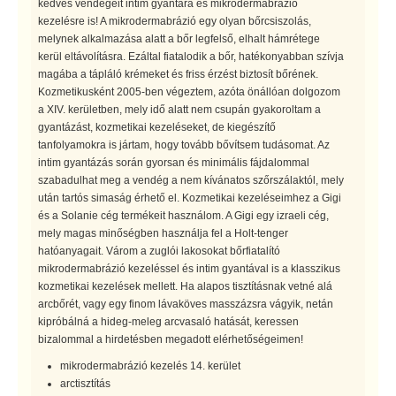
kedves vendégeit intim gyantára és mikrodermabrázió
kezelésre is! A mikrodermabrázió egy olyan bőrcsiszolás,
melynek alkalmazása alatt a bőr legfelső, elhalt hámrétege
kerül eltávolításra. Ezáltal fiatalodik a bőr, hatékonyabban szívja
magába a tápláló krémeket és friss érzést biztosít bőrének.
Kozmetikusként 2005-ben végeztem, azóta önállóan dolgozom
a XIV. kerületben, mely idő alatt nem csupán gyakoroltam a
gyantázást, kozmetikai kezeléseket, de kiegészítő
tanfolyamokra is jártam, hogy tovább bővítsem tudásomat. Az
intim gyantázás során gyorsan és minimális fájdalommal
szabadulhat meg a vendég a nem kívánatos szőrszálaktól, mely
után tartós simaság érhető el. Kozmetikai kezeléseimhez a Gigi
és a Solanie cég termékeit használom. A Gigi egy izraeli cég,
mely magas minőségben használja fel a Holt-tenger
hatóanyagait. Várom a zuglói lakosokat bőrfiatalító
mikrodermabrázió kezeléssel és intim gyantával is a klasszikus
kozmetikai kezelések mellett. Ha alapos tisztításnak vetné alá
arcbőrét, vagy egy finom lávaköves masszázsra vágyik, netán
kipróbálná a hideg-meleg arcvasaló hatását, keressen
bizalommal a hirdetésben megadott elérhetőségeimen!
mikrodermabrázió kezelés 14. kerület
arctisztítás