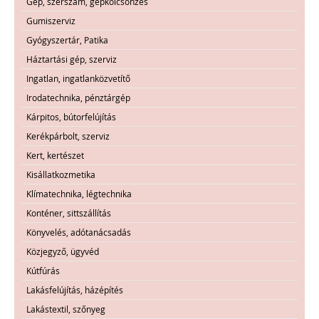
Gép, szerszám, gépkölcsönzés
Gumiszerviz
Gyógyszertár, Patika
Háztartási gép, szerviz
Ingatlan, ingatlanközvetítő
Irodatechnika, pénztárgép
Kárpitos, bútorfelújítás
Kerékpárbolt, szerviz
Kert, kertészet
Kisállatkozmetika
Klímatechnika, légtechnika
Konténer, sittszállítás
Könyvelés, adótanácsadás
Közjegyző, ügyvéd
Kútfúrás
Lakásfelújítás, házépítés
Lakástextil, szőnyeg