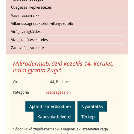
Üvegezés, képkeretezés
Vas-műszaki cikk
Villamossági szaküzlet, villanyszerelő
Virág, virágküldés
Víz, gáz, fűtésszerelés
Zárjavítás, zárcsere
Mikrodermabrázió kezelés 14. kerület,
intim gyanta Zugló
Cím
1144, Budapest
Kategória
Szépségszalon
Ajánld ismerősödnek
Nyomtatás
Kapcsolatfelvétel
Térkép
Sógor Ildikó zuglói kozmetikus vagyok, aki szeretettel várja