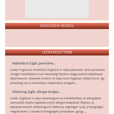
KÖZÖSSÉGI MODUL
LEGKERESETTEBB
Implantáció Zugló, panoráma...
Leírás: Fogorvosi rendelőnk Zuglóból is várja pácienseit, ahol panoráma
röntgen készítésére is van lehetőség! Modern diagnosztikai eljárásokat
alkalmazunk, melyeket modern és teljes körű fogászati ellátás követ. Így
...
lehetőség van a rendelőben implantáció elvégzés
Sóbarlang Zugló, allergia terápia...
Leírás: Zuglóból is várja sóbarlangunk az érdeklődőket, az allergiában
szenvedők részére légzéskönnyítő allergia terápiával! Teljesen új
eljárással készült sóbarlangunk hatékony segítséget nyújt a betegségek
...
megelőzésére, a kialakult betegségek javításában, gyógy