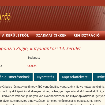
A KERÜLETRŐL
SZAKMAI CIKKEK
REGISZTRÁCIÓ
panzió Zugló, kutyanapközi 14. kerület
Budapest
ia
Szállás
ánld ismerősödnek
Nyomtatás
Kapcsolatfelvétel
Térk
 várja kis- és nagytestű négylábú vendégeit kutyapanziónk illetve kutyanapközink.
ziót kutyakiképző és állattenyésztő végzettséggel, tapasztalattal üzemeltetjük, így
ú kedvence valóban jó helyen van akár napközben, ha kutyanapközit vesz igénybe
 távon kutyapanziós elhelyezéssel. Emellett kiképzéssel is foglalkozunk, illetve