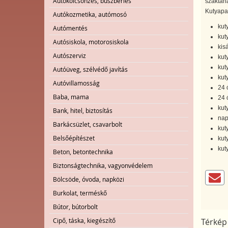
Autókölcsönzés, buszbérlés
szaktaná
Kutyapan
Autókozmetika, autómosó
kut
Autómentés
kut
Autósiskola, motorosiskola
kisá
Autószerviz
kut
kut
Autóüveg, szélvédő javítás
kut
Autóvillamosság
24 
Baba, mama
24 
kut
Bank, hitel, biztosítás
nap
Barkácsüzlet, csavarbolt
kut
Belsőépítészet
kut
kut
Beton, betontechnika
Biztonságtechnika, vagyonvédelem
Bölcsöde, óvoda, napközi
Burkolat, terméskő
Bútor, bútorbolt
Cipő, táska, kiegészítő
Térkép