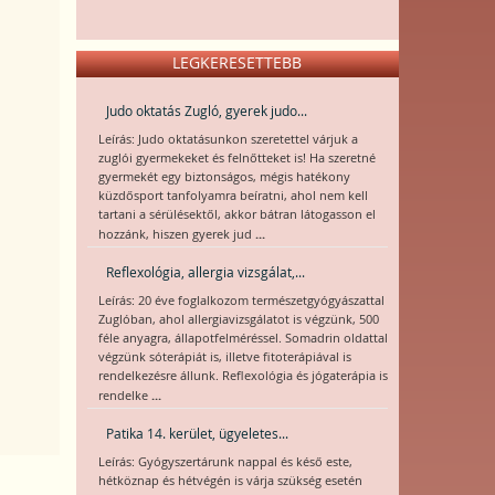
LEGKERESETTEBB
Judo oktatás Zugló, gyerek judo...
Leírás: Judo oktatásunkon szeretettel várjuk a
zuglói gyermekeket és felnőtteket is! Ha szeretné
gyermekét egy biztonságos, mégis hatékony
küzdősport tanfolyamra beíratni, ahol nem kell
tartani a sérülésektől, akkor bátran látogasson el
...
hozzánk, hiszen gyerek jud
Reflexológia, allergia vizsgálat,...
Leírás: 20 éve foglalkozom természetgyógyászattal
Zuglóban, ahol allergiavizsgálatot is végzünk, 500
féle anyagra, állapotfelméréssel. Somadrin oldattal
végzünk sóterápiát is, illetve fitoterápiával is
rendelkezésre állunk. Reflexológia és jógaterápia is
...
rendelke
Patika 14. kerület, ügyeletes...
Leírás: Gyógyszertárunk nappal és késő este,
hétköznap és hétvégén is várja szükség esetén