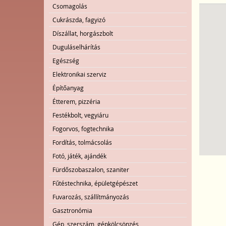
Csomagolás
Cukrászda, fagyizó
Díszállat, horgászbolt
Duguláselhárítás
Egészség
Elektronikai szerviz
Építőanyag
Étterem, pizzéria
Festékbolt, vegyiáru
Fogorvos, fogtechnika
Fordítás, tolmácsolás
Fotó, játék, ajándék
Fürdőszobaszalon, szaniter
Fűtéstechnika, épületgépészet
Fuvarozás, szállítmányozás
Gasztronómia
Gép, szerszám, gépkölcsönzés