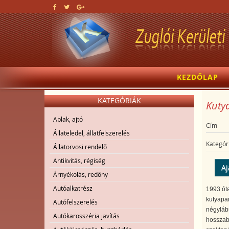
KEZDŐLAP
KATEGÓRIÁK
Kutya
Ablak, ajtó
Cím
Állateledel, állatfelszerelés
Kategór
Állatorvosi rendelő
Antikvitás, régiség
Aj
Árnyékolás, redőny
Autóalkatrész
1993 óta
kutyapan
Autófelszerelés
négyláb
Autókarosszéria javítás
hosszabb