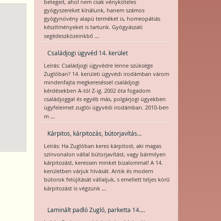
betegeit, ahol nem csak vényköteles
gyógyszereket kínálunk, hanem számos
gyógynövény alapú terméket is, homeopátiás
készítményeket is tartunk. Gyógyászati
...
segédeszközeinkbő
Családjogi ügyvéd 14. kerület
Leírás: Családjogi ügyvédre lenne szüksége
Zuglóban? 14. kerületi ügyvédi irodámban várom
mindenfajta megkereséssel családjogi
kérdésekben A-tól Z-ig. 2002 óta fogadom
családjoggal és egyéb más, polgárjogi ügyekben
ügyfeleimet zuglói ügyvédi irodámban. 2010-ben
...
m
Kárpitos, kárpitozás, bútorjavítás...
Leírás: Ha Zuglóban keres kárpitost, aki magas
színvonalon vállal bútorjavítást, vagy bármilyen
kárpitozást, keressen minket bizalommal! A 14.
kerületben várjuk hívását. Antik és modern
bútorok felújítását vállaljuk, s emellett teljes körű
...
kárpitozást is végzünk
Laminált padló Zugló, parketta 14....