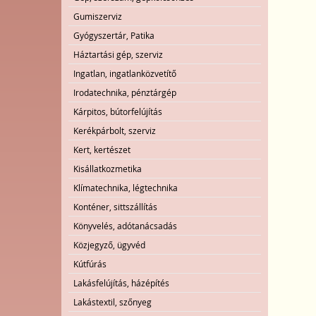
Gumiszerviz
Gyógyszertár, Patika
Háztartási gép, szerviz
Ingatlan, ingatlanközvetítő
Irodatechnika, pénztárgép
Kárpitos, bútorfelújítás
Kerékpárbolt, szerviz
Kert, kertészet
Kisállatkozmetika
Klímatechnika, légtechnika
Konténer, sittszállítás
Könyvelés, adótanácsadás
Közjegyző, ügyvéd
Kútfúrás
Lakásfelújítás, házépítés
Lakástextil, szőnyeg