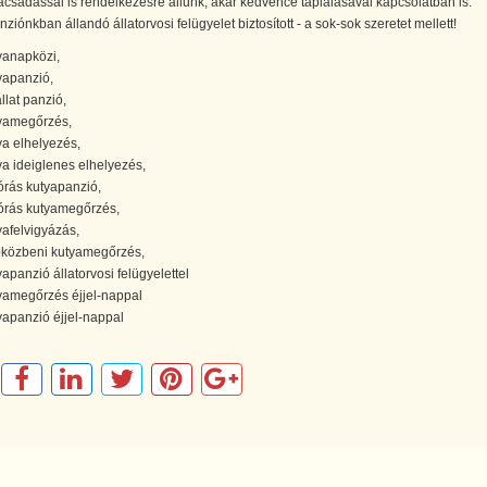
csadással is rendelkezésre állunk, akár kedvence táplálásával kapcsolatban is.
ziónkban állandó állatorvosi felügyelet biztosított - a sok-sok szeretet mellett!
yanapközi,
yapanzió,
llat panzió,
yamegőrzés,
ya elhelyezés,
ya ideiglenes elhelyezés,
órás kutyapanzió,
órás kutyamegőrzés,
yafelvigyázás,
közbeni kutyamegőrzés,
yapanzió állatorvosi felügyelettel
yamegőrzés éjjel-nappal
yapanzió éjjel-nappal