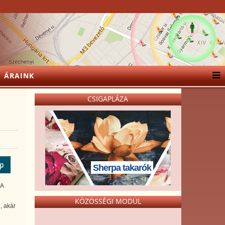
ÁRAINK
CSIGAPLÁZA
ép
Sherpa takarók
 A
KÖZÖSSÉGI MODUL
, akár