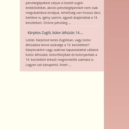
pénztárgépekkel várjuk a tisztelt zuglói
érdeklődőket, akciós pénztárgépeinket nem csak
megvásárlásra kínáljuk, lehetőség van hosszú távú
bérlésre is, igény szerint, egyedi árajánlattal a 14.
...
kerületben. Online pénztárg
Kárpitos Zugló, bútor áthúzás 14....
Leírás: Kárpitost keres Zuglóban, vagy bútor
áthúzásra lenne szüksége a 14. kerületben?
Kárpitosként nagy szakmai tapasztalattal vállalok
bútor áthúzást, bútorfelújítást és bútorjavítást a
14. kerületből érkező megrendelők számára is.
...
Legyen szó kanapéról, fotelr