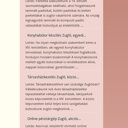
Leírás: Parketta szaküzletünk a 14. kerület
szomszédságában található, ahol forgalmazunk
laminált padlókat, kültéri padlókat és beltéri
parkettákat is zuglói vásárlóink számára. Az ország
legnagyobb laminált és kompozit padló
...
választékát biztosítjuk az érdeklődők
Konyhabútor készítés Zugló, egyedi...
Leírás: Ha olyan megbízható szakembert keres a
XIV. kerületben, aki egyedi konyhabútor
tervezéssel, konyhabútor készítéssel foglalkozik,
forduljon hozzám bizalommal! A konyhabútorok
mellett egyéb bútorokkal is rendelkezésre állok,
...
nappali bútorokkal, gardróbszekr
Társasházkezelés Zugló, közös...
Leírás: Társasházkezelésre van szüksége Zuglóban?
Vállalkozásunk sok éves társasházkezelési
tapasztalattal vállalja társasházak, lakóparkok
közös képviseletét is a XIV. kerületben. A közös
képviseleten belül teljes körű szolgáltatást
...
biztosítunk zuglói megbízóink
Online pénztárgép Zugló, akciós...
Leírás: Azonnal, készletről elvihető online