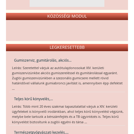
KÖZÖSSÉGI MODUL
LEGKERESETTEBB
Gumiszerviz, gumitárolás, akciós...
Leírás: Szeretettel várjuk az autótulajdonosokat XIV. kerületi
gumiszervizünkbe akciós gumiszereléssel és gumitárolással egyaránt.
Zuglói gumiszervizünkben a szezonális gumicsere mellett rövid
határidővel vállalunk gumiabroncs javítást is, amennyiben épp defektet
...
Teljes körű könyvelés,...
Leírás: Több mint 20 éves szakmai tapasztalattal várjuk a XIV. kerületi
ügyfeleket is könyvelő irodánkban, ahol teljes körű könyvelést végzünk,
melybe bele tartozik a bérszámfejtés és a TB ügyintézés is. Teljes körű
...
könyvelést biztosítunk a zuglói egyéni és társa
Természetgyógyászati kezelés,...