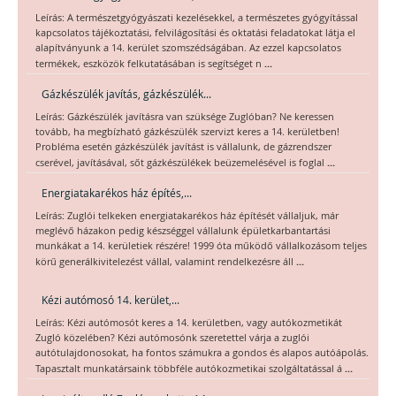
Leírás: A természetgyógyászati kezelésekkel, a természetes gyógyítással
kapcsolatos tájékoztatási, felvilágosítási és oktatási feladatokat látja el
alapítványunk a 14. kerület szomszédságában. Az ezzel kapcsolatos
...
termékek, eszközök felkutatásában is segítséget n
Gázkészülék javítás, gázkészülék...
Leírás: Gázkészülék javításra van szüksége Zuglóban? Ne keressen
tovább, ha megbízható gázkészülék szervizt keres a 14. kerületben!
Probléma esetén gázkészülék javítást is vállalunk, de gázrendszer
...
cserével, javításával, sőt gázkészülékek beüzemelésével is foglal
Energiatakarékos ház építés,...
Leírás: Zuglói telkeken energiatakarékos ház építését vállaljuk, már
meglévő házakon pedig készséggel vállalunk épületkarbantartási
munkákat a 14. kerületiek részére! 1999 óta működő vállalkozásom teljes
...
körű generálkivitelezést vállal, valamint rendelkezésre áll
Kézi autómosó 14. kerület,...
Leírás: Kézi autómosót keres a 14. kerületben, vagy autókozmetikát
Zugló közelében? Kézi autómosónk szeretettel várja a zuglói
autótulajdonosokat, ha fontos számukra a gondos és alapos autóápolás.
...
Tapasztalt munkatársaink többféle autókozmetikai szolgáltatással á