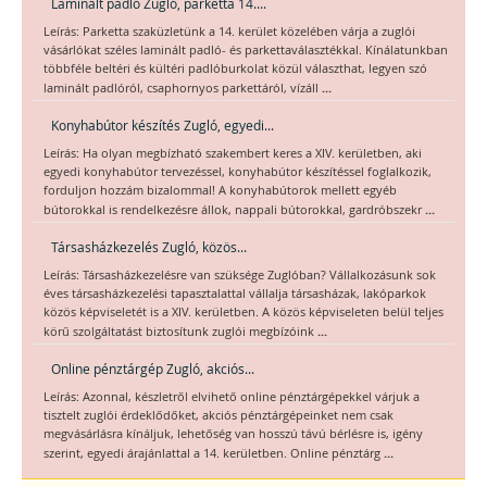
Laminált padló Zugló, parketta 14....
Leírás: Parketta szaküzletünk a 14. kerület közelében várja a zuglói
vásárlókat széles laminált padló- és parkettaválasztékkal. Kínálatunkban
többféle beltéri és kültéri padlóburkolat közül választhat, legyen szó
...
laminált padlóról, csaphornyos parkettáról, vízáll
Konyhabútor készítés Zugló, egyedi...
Leírás: Ha olyan megbízható szakembert keres a XIV. kerületben, aki
egyedi konyhabútor tervezéssel, konyhabútor készítéssel foglalkozik,
forduljon hozzám bizalommal! A konyhabútorok mellett egyéb
...
bútorokkal is rendelkezésre állok, nappali bútorokkal, gardróbszekr
Társasházkezelés Zugló, közös...
Leírás: Társasházkezelésre van szüksége Zuglóban? Vállalkozásunk sok
éves társasházkezelési tapasztalattal vállalja társasházak, lakóparkok
közös képviseletét is a XIV. kerületben. A közös képviseleten belül teljes
...
körű szolgáltatást biztosítunk zuglói megbízóink
Online pénztárgép Zugló, akciós...
Leírás: Azonnal, készletről elvihető online pénztárgépekkel várjuk a
tisztelt zuglói érdeklődőket, akciós pénztárgépeinket nem csak
megvásárlásra kínáljuk, lehetőség van hosszú távú bérlésre is, igény
...
szerint, egyedi árajánlattal a 14. kerületben. Online pénztárg