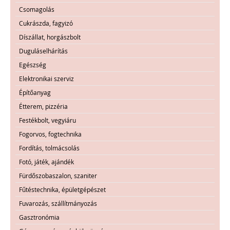
Csomagolás
Cukrászda, fagyizó
Díszállat, horgászbolt
Duguláselhárítás
Egészség
Elektronikai szerviz
Építőanyag
Étterem, pizzéria
Festékbolt, vegyiáru
Fogorvos, fogtechnika
Fordítás, tolmácsolás
Fotó, játék, ajándék
Fürdőszobaszalon, szaniter
Fűtéstechnika, épületgépészet
Fuvarozás, szállítmányozás
Gasztronómia