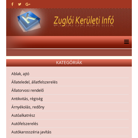
KATEGÓRIÁK
Ablak, ajtó
Állateledel, állatfelszerelés
Állatorvosi rendelő
Antikvitás, régiség
Árnyékolás, redőny
Autóalkatrész
Autófelszerelés
Autókarosszéria javítás