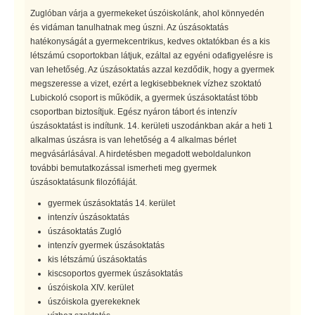
Zuglóban várja a gyermekeket úszóiskolánk, ahol könnyedén
és vidáman tanulhatnak meg úszni. Az úszásoktatás
hatékonyságát a gyermekcentrikus, kedves oktatókban és a kis
létszámú csoportokban látjuk, ezáltal az egyéni odafigyelésre is
van lehetőség. Az úszásoktatás azzal kezdődik, hogy a gyermek
megszeresse a vizet, ezért a legkisebbeknek vízhez szoktató
Lubickoló csoport is működik, a gyermek úszásoktatást több
csoportban biztosítjuk. Egész nyáron tábort és intenzív
úszásoktatást is indítunk. 14. kerületi uszodánkban akár a heti 1
alkalmas úszásra is van lehetőség a 4 alkalmas bérlet
megvásárlásával. A hirdetésben megadott weboldalunkon
további bemutatkozással ismerheti meg gyermek
úszásoktatásunk filozófiáját.
gyermek úszásoktatás 14. kerület
intenzív úszásoktatás
úszásoktatás Zugló
intenzív gyermek úszásoktatás
kis létszámú úszásoktatás
kiscsoportos gyermek úszásoktatás
úszóiskola XIV. kerület
úszóiskola gyerekeknek