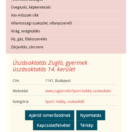
Üvegezés, képkeretezés
Vas-műszaki cikk
Villamossági szaküzlet, villanyszerelő
Virág, virágküldés
Víz, gáz, fűtésszerelés
Zárjavítás, zárcsere
Úszásoktatás Zugló, gyermek
úszásoktatás 14. kerület
Cím
1141, Budapest
Weboldal
www.zugloi.info/Sport-hobby-szabadido/
Kategória
Sport, hobby, szabadidő
Ajánld ismerősödnek
Nyomtatás
Kapcsolatfelvétel
Térkép