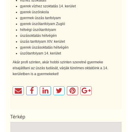
vízhez szoktatás
gyerek vízhez szoktatás 14. kerület
gyerek úszóiskola
gyermek úszás tanfolyam
gyerek úszótanfolyam Zugló
hétvégi úszótanfolyam
úszásoktatás hétvégén
úszás tanfolyam XIV. kerület
gyerek úszásoktatás hétvégén
úszótanfolyam 14. kerület
Akár profi szinten, akár hobbi szinten szeretné gyermeke
elsajátítani az úszás tudását, várják türelmes oktatóink a 14.
kerületben is a gyermekeket!
Térkép