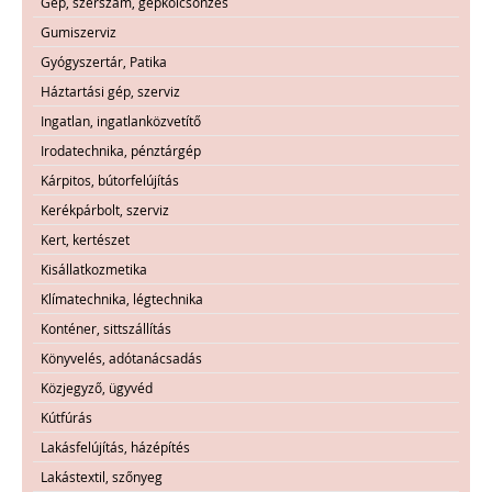
Gép, szerszám, gépkölcsönzés
Gumiszerviz
Gyógyszertár, Patika
Háztartási gép, szerviz
Ingatlan, ingatlanközvetítő
Irodatechnika, pénztárgép
Kárpitos, bútorfelújítás
Kerékpárbolt, szerviz
Kert, kertészet
Kisállatkozmetika
Klímatechnika, légtechnika
Konténer, sittszállítás
Könyvelés, adótanácsadás
Közjegyző, ügyvéd
Kútfúrás
Lakásfelújítás, házépítés
Lakástextil, szőnyeg