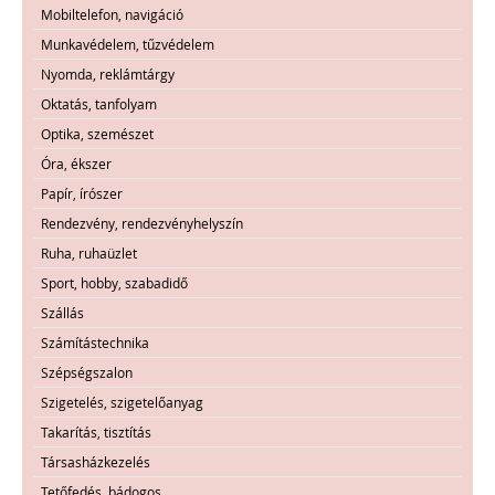
Mobiltelefon, navigáció
Munkavédelem, tűzvédelem
Nyomda, reklámtárgy
Oktatás, tanfolyam
Optika, szemészet
Óra, ékszer
Papír, írószer
Rendezvény, rendezvényhelyszín
Ruha, ruhaüzlet
Sport, hobby, szabadidő
Szállás
Számítástechnika
Szépségszalon
Szigetelés, szigetelőanyag
Takarítás, tisztítás
Társasházkezelés
Tetőfedés, bádogos