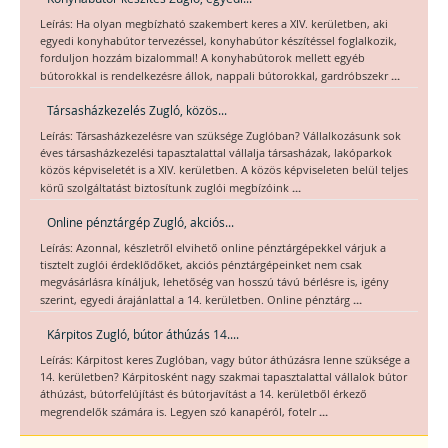
Leírás: Ha olyan megbízható szakembert keres a XIV. kerületben, aki
egyedi konyhabútor tervezéssel, konyhabútor készítéssel foglalkozik,
forduljon hozzám bizalommal! A konyhabútorok mellett egyéb
...
bútorokkal is rendelkezésre állok, nappali bútorokkal, gardróbszekr
Társasházkezelés Zugló, közös...
Leírás: Társasházkezelésre van szüksége Zuglóban? Vállalkozásunk sok
éves társasházkezelési tapasztalattal vállalja társasházak, lakóparkok
közös képviseletét is a XIV. kerületben. A közös képviseleten belül teljes
...
körű szolgáltatást biztosítunk zuglói megbízóink
Online pénztárgép Zugló, akciós...
Leírás: Azonnal, készletről elvihető online pénztárgépekkel várjuk a
tisztelt zuglói érdeklődőket, akciós pénztárgépeinket nem csak
megvásárlásra kínáljuk, lehetőség van hosszú távú bérlésre is, igény
...
szerint, egyedi árajánlattal a 14. kerületben. Online pénztárg
Kárpitos Zugló, bútor áthúzás 14....
Leírás: Kárpitost keres Zuglóban, vagy bútor áthúzásra lenne szüksége a
14. kerületben? Kárpitosként nagy szakmai tapasztalattal vállalok bútor
áthúzást, bútorfelújítást és bútorjavítást a 14. kerületből érkező
...
megrendelők számára is. Legyen szó kanapéról, fotelr