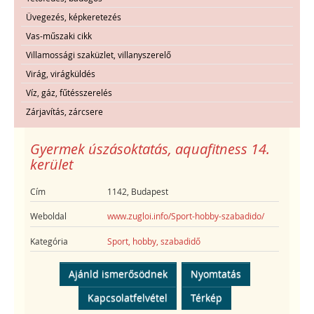
Üvegezés, képkeretezés
Vas-műszaki cikk
Villamossági szaküzlet, villanyszerelő
Virág, virágküldés
Víz, gáz, fűtésszerelés
Zárjavítás, zárcsere
Gyermek úszásoktatás, aquafitness 14.
kerület
Cím
1142, Budapest
Weboldal
www.zugloi.info/Sport-hobby-szabadido/
Kategória
Sport, hobby, szabadidő
Ajánld ismerősödnek
Nyomtatás
Kapcsolatfelvétel
Térkép