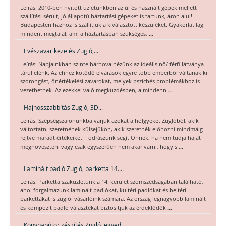
Leírás: 2010-ben nyitott üzletünkben az új és használt gépek mellett
szállítási sérült, jó állapotú háztartási gépeket is tartunk, áron alul!
Budapesten házhoz is szállítjuk a kiválasztott készüléket. Gyakorlatilag
...
mindent megtalál, ami a háztartásban szükséges,
Evészavar kezelés Zugló,...
Leírás: Napjainkban szinte bárhova nézünk az ideális nő/ férfi látványa
tárul elénk. Az ehhez kötődő elvárások egyre több emberből váltanak ki
szorongást, önértékelési zavarokat, melyek pszichés problémákhoz is
...
vezethetnek. Az ezekkel való megküzdésben, a mindenn
Hajhosszabbítás Zugló, 3D...
Leírás: Szépségszalonunkba várjuk azokat a hölgyeket Zuglóból, akik
változtatni szeretnének külsejükön, akik szeretnék előhozni mindmáig
rejtve maradt értékeiket! Fodrászunk segít Önnek, ha nem tudja haját
...
megnöveszteni vagy csak egyszerűen nem akar várni, hogy s
Laminált padló Zugló, parketta 14....
Leírás: Parketta szaküzletünk a 14. kerület szomszédságában található,
ahol forgalmazunk laminált padlókat, kültéri padlókat és beltéri
parkettákat is zuglói vásárlóink számára. Az ország legnagyobb laminált
...
és kompozit padló választékát biztosítjuk az érdeklődők
Konyhabútor készítés Zugló, egyedi...