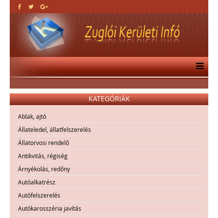
KATEGÓRIÁK
Ablak, ajtó
Állateledel, állatfelszerelés
Állatorvosi rendelő
Antikvitás, régiség
Árnyékolás, redőny
Autóalkatrész
Autófelszerelés
Autókarosszéria javítás