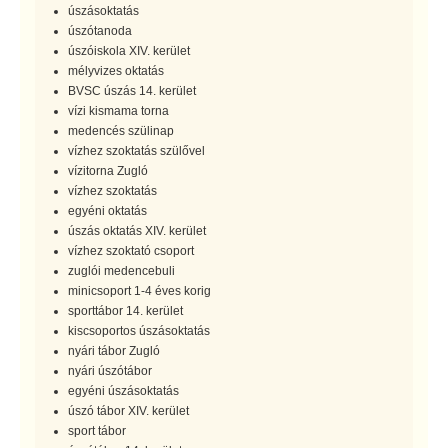
úszásoktatás
úszótanoda
úszóiskola XIV. kerület
mélyvizes oktatás
BVSC úszás 14. kerület
vízi kismama torna
medencés szülinap
vízhez szoktatás szülővel
vízitorna Zugló
vízhez szoktatás
egyéni oktatás
úszás oktatás XIV. kerület
vízhez szoktató csoport
zuglói medencebuli
minicsoport 1-4 éves korig
sporttábor 14. kerület
kiscsoportos úszásoktatás
nyári tábor Zugló
nyári úszótábor
egyéni úszásoktatás
úszó tábor XIV. kerület
sport tábor