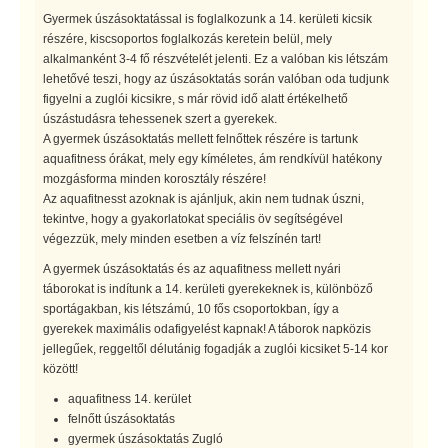
Gyermek úszásoktatással is foglalkozunk a 14. kerületi kicsik
részére, kiscsoportos foglalkozás keretein belül, mely
alkalmanként 3-4 fő részvételét jelenti. Ez a valóban kis létszám
lehetővé teszi, hogy az úszásoktatás során valóban oda tudjunk
figyelni a zuglói kicsikre, s már rövid idő alatt értékelhető
úszástudásra tehessenek szert a gyerekek.
A gyermek úszásoktatás mellett felnőttek részére is tartunk
aquafitness órákat, mely egy kíméletes, ám rendkívül hatékony
mozgásforma minden korosztály részére!
Az aquafitnesst azoknak is ajánljuk, akin nem tudnak úszni,
tekintve, hogy a gyakorlatokat speciális öv segítségével
végezzük, mely minden esetben a víz felszínén tart!
A gyermek úszásoktatás és az aquafitness mellett nyári
táborokat is indítunk a 14. kerületi gyerekeknek is, különböző
sportágakban, kis létszámú, 10 fős csoportokban, így a
gyerekek maximális odafigyelést kapnak! A táborok napközis
jellegűek, reggeltől délutánig fogadják a zuglói kicsiket 5-14 kor
között!
aquafitness 14. kerület
felnőtt úszásoktatás
gyermek úszásoktatás Zugló