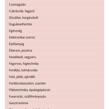
Csomagolás
Cukrászda, fagyizó
Díszállat, horgászbolt
Duguláselhárítás
Egészség
Elektronikai szerviz
Építőanyag
Étterem, pizzéria
Festékbolt, vegyiáru
Fogorvos, fogtechnika
Fordítás, tolmácsolás
Fotó, játék, ajándék
Fürdőszobaszalon, szaniter
Fűtéstechnika, épületgépészet
Fuvarozás, szállítmányozás
Gasztronómia