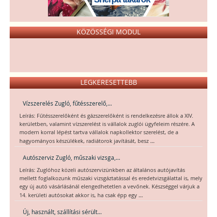
KÖZÖSSÉGI MODUL
LEGKERESETTEBB
Vízszerelés Zugló, fűtésszerelő,...
Leírás: Fűtésszerelőként és gázszerelőként is rendelkezésre állok a XIV.
kerületben, valamint vízszerelést is vállalok zuglói ügyfeleim részére. A
modern korral lépést tartva vállalok napkollektor szerelést, de a
...
hagyományos készülékek, radiátorok javítását, besz
Autószerviz Zugló, műszaki vizsga,...
Leírás: Zuglóhoz közeli autószervizünkben az általános autójavítás
mellett foglalkozunk műszaki vizsgáztatással és eredetvizsgálattal is, mely
egy új autó vásárlásánál elengedhetetlen a vevőnek. Készséggel várjuk a
...
14. kerületi autósokat akkor is, ha csak épp egy
Új, használt, szállítási sérült...