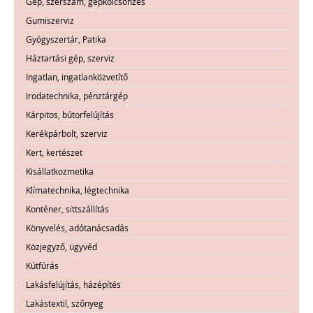
Gép, szerszám, gépkölcsönzés
Gumiszerviz
Gyógyszertár, Patika
Háztartási gép, szerviz
Ingatlan, ingatlanközvetítő
Irodatechnika, pénztárgép
Kárpitos, bútorfelújítás
Kerékpárbolt, szerviz
Kert, kertészet
Kisállatkozmetika
Klímatechnika, légtechnika
Konténer, sittszállítás
Könyvelés, adótanácsadás
Közjegyző, ügyvéd
Kútfúrás
Lakásfelújítás, házépítés
Lakástextil, szőnyeg