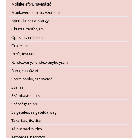
Mobiltelefon, navigáció
Munkavédelem, tűzvédelem
Nyomda, reklámtárgy
Oktatás, tanfolyam
Optika, szemészet
Óra, ékszer
Papír, írószer
Rendezvény, rendezvényhelyszín
Ruha, ruhaüzlet
Sport, hobby, szabadidő
Szállás
Számítástechnika
Szépségszalon
Szigetelés, szigetelőanyag
Takarítás, tisztítás
Társasházkezelés
Tetőfedés, bádogos