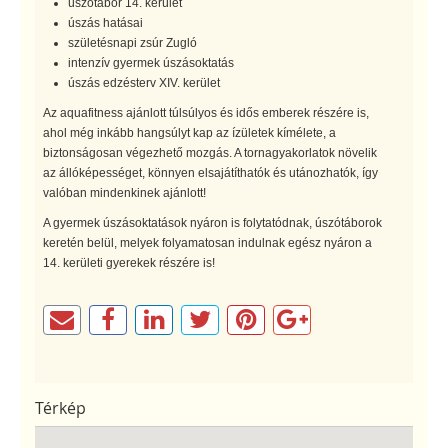
úszótábor 14. kerület
úszás hatásai
születésnapi zsúr Zugló
intenzív gyermek úszásoktatás
úszás edzésterv XIV. kerület
Az aquafitness ajánlott túlsúlyos és idős emberek részére is,
ahol még inkább hangsúlyt kap az ízületek kímélete, a
biztonságosan végezhető mozgás. A tornagyakorlatok növelik
az állóképességet, könnyen elsajátíthatók és utánozhatók, így
valóban mindenkinek ajánlott!
A gyermek úszásoktatások nyáron is folytatódnak, úszótáborok
keretén belül, melyek folyamatosan indulnak egész nyáron a
14. kerületi gyerekek részére is!
Térkép