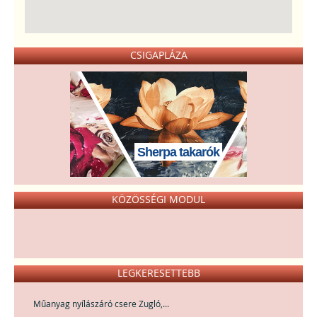
CSIGAPLÁZA
Sherpa takarók
KÖZÖSSÉGI MODUL
LEGKERESETTEBB
Műanyag nyílászáró csere Zugló,...