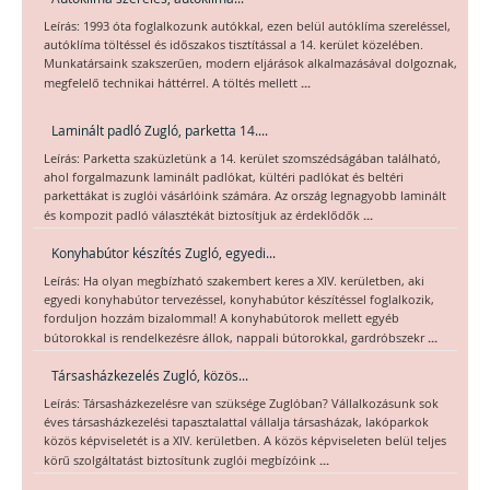
Leírás: 1993 óta foglalkozunk autókkal, ezen belül autóklíma szereléssel,
autóklíma töltéssel és időszakos tisztítással a 14. kerület közelében.
Munkatársaink szakszerűen, modern eljárások alkalmazásával dolgoznak,
...
megfelelő technikai háttérrel. A töltés mellett
Laminált padló Zugló, parketta 14....
Leírás: Parketta szaküzletünk a 14. kerület szomszédságában található,
ahol forgalmazunk laminált padlókat, kültéri padlókat és beltéri
parkettákat is zuglói vásárlóink számára. Az ország legnagyobb laminált
...
és kompozit padló választékát biztosítjuk az érdeklődők
Konyhabútor készítés Zugló, egyedi...
Leírás: Ha olyan megbízható szakembert keres a XIV. kerületben, aki
egyedi konyhabútor tervezéssel, konyhabútor készítéssel foglalkozik,
forduljon hozzám bizalommal! A konyhabútorok mellett egyéb
...
bútorokkal is rendelkezésre állok, nappali bútorokkal, gardróbszekr
Társasházkezelés Zugló, közös...
Leírás: Társasházkezelésre van szüksége Zuglóban? Vállalkozásunk sok
éves társasházkezelési tapasztalattal vállalja társasházak, lakóparkok
közös képviseletét is a XIV. kerületben. A közös képviseleten belül teljes
...
körű szolgáltatást biztosítunk zuglói megbízóink