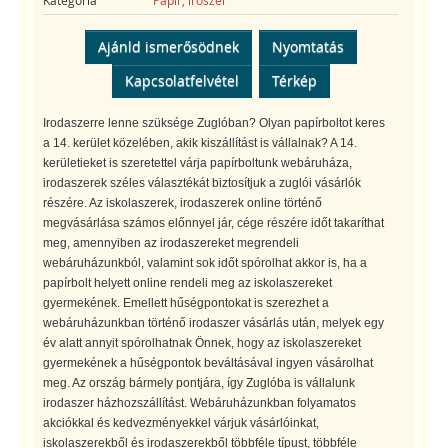
Ajánld ismerősödnek
Nyomtatás
Kapcsolatfelvétel
Térkép
Irodaszerre lenne szüksége Zuglóban? Olyan papírboltot keres
a 14. kerület közelében, akik kiszállítást is vállalnak? A 14.
kerületieket is szeretettel várja papírboltunk webáruháza,
irodaszerek széles választékát biztosítjuk a zuglói vásárlók
részére. Az iskolaszerek, irodaszerek online történő
megvásárlása számos előnnyel jár, cége részére időt takaríthat
meg, amennyiben az irodaszereket megrendeli
webáruházunkból, valamint sok időt spórolhat akkor is, ha a
papírbolt helyett online rendeli meg az iskolaszereket
gyermekének. Emellett hűségpontokat is szerezhet a
webáruházunkban történő irodaszer vásárlás után, melyek egy
év alatt annyit spórolhatnak Önnek, hogy az iskolaszereket
gyermekének a hűségpontok beváltásával ingyen vásárolhat
meg. Az ország bármely pontjára, így Zuglóba is vállalunk
irodaszer házhozszállítást. Webáruházunkban folyamatos
akciókkal és kedvezményekkel várjuk vásárlóinkat,
iskolaszerekből és irodaszerekből többféle típust, többféle