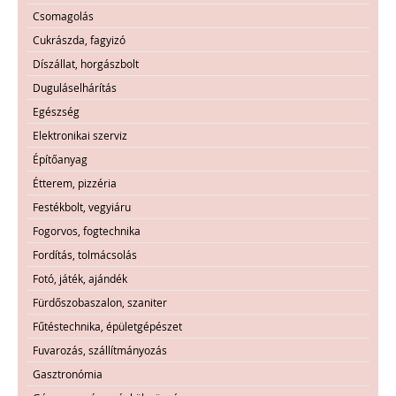
Csomagolás
Cukrászda, fagyizó
Díszállat, horgászbolt
Duguláselhárítás
Egészség
Elektronikai szerviz
Építőanyag
Étterem, pizzéria
Festékbolt, vegyiáru
Fogorvos, fogtechnika
Fordítás, tolmácsolás
Fotó, játék, ajándék
Fürdőszobaszalon, szaniter
Fűtéstechnika, épületgépészet
Fuvarozás, szállítmányozás
Gasztronómia