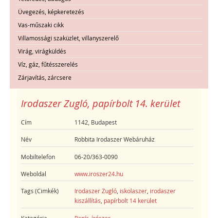
Üvegezés, képkeretezés
Vas-műszaki cikk
Villamossági szaküzlet, villanyszerelő
Virág, virágküldés
Víz, gáz, fűtésszerelés
Zárjavítás, zárcsere
Irodaszer Zugló, papírbolt 14. kerület
Cím
1142, Budapest
Név
Robbita Irodaszer Webáruház
Mobiltelefon
06-20/363-0090
Weboldal
www.iroszer24.hu
Tags (Cimkék)
Irodaszer Zugló
,
iskolaszer
,
irodaszer
kiszállítás
,
papírbolt 14 kerület
Kategória
Papír, írószer