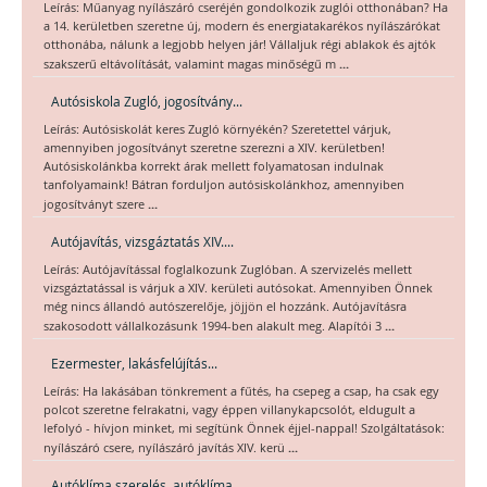
Leírás: Műanyag nyílászáró cseréjén gondolkozik zuglói otthonában? Ha
a 14. kerületben szeretne új, modern és energiatakarékos nyílászárókat
otthonába, nálunk a legjobb helyen jár! Vállaljuk régi ablakok és ajtók
...
szakszerű eltávolítását, valamint magas minőségű m
Autósiskola Zugló, jogosítvány...
Leírás: Autósiskolát keres Zugló környékén? Szeretettel várjuk,
amennyiben jogosítványt szeretne szerezni a XIV. kerületben!
Autósiskolánkba korrekt árak mellett folyamatosan indulnak
tanfolyamaink! Bátran forduljon autósiskolánkhoz, amennyiben
...
jogosítványt szere
Autójavítás, vizsgáztatás XIV....
Leírás: Autójavítással foglalkozunk Zuglóban. A szervizelés mellett
vizsgáztatással is várjuk a XIV. kerületi autósokat. Amennyiben Önnek
még nincs állandó autószerelője, jöjjön el hozzánk. Autójavításra
...
szakosodott vállalkozásunk 1994-ben alakult meg. Alapítói 3
Ezermester, lakásfelújítás...
Leírás: Ha lakásában tönkrement a fűtés, ha csepeg a csap, ha csak egy
polcot szeretne felrakatni, vagy éppen villanykapcsolót, eldugult a
lefolyó - hívjon minket, mi segítünk Önnek éjjel-nappal! Szolgáltatások:
...
nyílászáró csere, nyílászáró javítás XIV. kerü
Autóklíma szerelés, autóklíma...