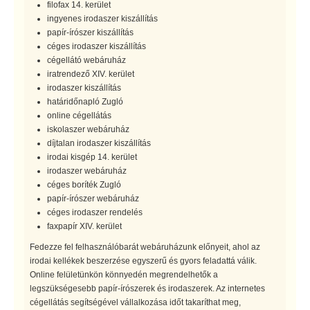
filofax 14. kerület
ingyenes irodaszer kiszállítás
papír-írószer kiszállítás
céges irodaszer kiszállítás
cégellátó webáruház
iratrendező XIV. kerület
irodaszer kiszállítás
határidőnapló Zugló
online cégellátás
iskolaszer webáruház
díjtalan irodaszer kiszállítás
irodai kisgép 14. kerület
irodaszer webáruház
céges boríték Zugló
papír-írószer webáruház
céges irodaszer rendelés
faxpapír XIV. kerület
Fedezze fel felhasználóbarát webáruházunk előnyeit, ahol az
irodai kellékek beszerzése egyszerű és gyors feladattá válik.
Online felületünkön könnyedén megrendelhetők a
legszükségesebb papír-írószerek és irodaszerek. Az internetes
cégellátás segítségével vállalkozása időt takaríthat meg,