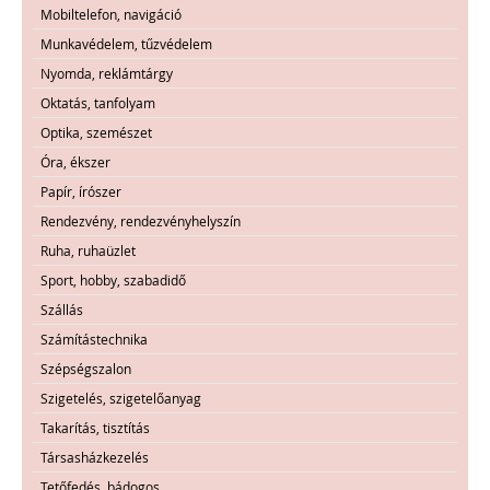
Mobiltelefon, navigáció
Munkavédelem, tűzvédelem
Nyomda, reklámtárgy
Oktatás, tanfolyam
Optika, szemészet
Óra, ékszer
Papír, írószer
Rendezvény, rendezvényhelyszín
Ruha, ruhaüzlet
Sport, hobby, szabadidő
Szállás
Számítástechnika
Szépségszalon
Szigetelés, szigetelőanyag
Takarítás, tisztítás
Társasházkezelés
Tetőfedés, bádogos