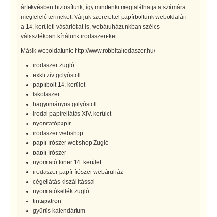
árfekvésben biztosítunk, így mindenki megtalálhatja a számára
megfelelő terméket. Várjuk szeretettel papírboltunk weboldalán
a 14. kerületi vásárlókat is, webáruházunkban széles
választékban kínálunk irodaszereket.
Másik weboldalunk: http://www.robbitairodaszer.hu/
irodaszer Zugló
exkluzív golyóstoll
papírbolt 14. kerület
iskolaszer
hagyományos golyóstoll
irodai papírellátás XIV. kerület
nyomtatópapír
irodaszer webshop
papír-írószer webshop Zugló
papír-írószer
nyomtató toner 14. kerület
irodaszer papír írószer webáruház
cégellátás kiszállítással
nyomtatókellék Zugló
tintapatron
gyűrűs kalendárium