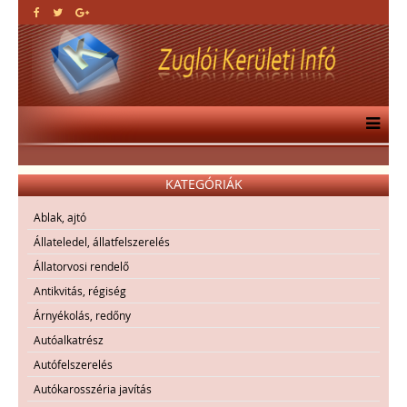
KATEGÓRIÁK
Ablak, ajtó
Állateledel, állatfelszerelés
Állatorvosi rendelő
Antikvitás, régiség
Árnyékolás, redőny
Autóalkatrész
Autófelszerelés
Autókarosszéria javítás