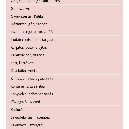
Gép, szerszám, gépkölcsönzés
Gumiszerviz
Gyógyszertár, Patika
Háztartási gép, szerviz
Ingatlan, ingatlanközvetítő
Irodatechnika, pénztárgép
Kárpitos, bútorfelújítás
Kerékpárbolt, szerviz
Kert, kertészet
Kisállatkozmetika
Klímatechnika, légtechnika
Konténer, sittszállítás
Könyvelés, adótanácsadás
Közjegyző, ügyvéd
Kútfúrás
Lakásfelújítás, házépítés
Lakástextil, szőnyeg