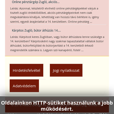
Online pénztárgép Zugló, akciós...
Leírás: Azonnal, készletről elvihető online pénztárgépekkel várjuk a
tisztelt zuglói érdeklődőket, akciós pénztárgépeinket nem csak
megvásárlásra kínáljuk, lehetőség van hosszú távú bérlésre is, igény
...
szerint, egyedi árajánlattal a 14. kerületben. Online pénztárg
Kárpitos Zugló, bútor áthúzás 14....
Leírás: Kárpitost keres Zuglóban, vagy bútor áthúzásra lenne szüksége a
14. kerületben? Kárpitosként nagy szakmai tapasztalattal vállalok bútor
áthúzást, bútorfelújítást és bútorjavítást a 14. kerületből érkező
...
megrendelők számára is. Legyen szó kanapéról, fotelr
Hirdetésfelvétel
Jogi nyilatkozat
Adatvédelem
Oldalainkon HTTP-sütiket használunk a jobb
© 2018 Awacs Design és Reklámiroda Kft. Minden jog fenntartva.
működésért.