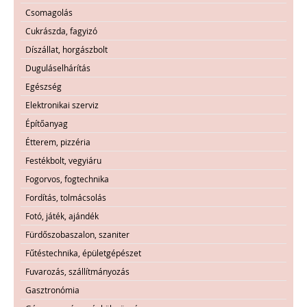
Csomagolás
Cukrászda, fagyizó
Díszállat, horgászbolt
Duguláselhárítás
Egészség
Elektronikai szerviz
Építőanyag
Étterem, pizzéria
Festékbolt, vegyiáru
Fogorvos, fogtechnika
Fordítás, tolmácsolás
Fotó, játék, ajándék
Fürdőszobaszalon, szaniter
Fűtéstechnika, épületgépészet
Fuvarozás, szállítmányozás
Gasztronómia