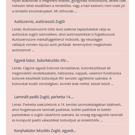
olyan állatoknak is megfelelő ellátást, gyógyítást biztosítsunk, akiket csak
nehezen lehet elszállítani a rendelőbe, vagy a házi kedvenc nem viseli jól
...
a rendelői körülményeket. Mi otthonáb
Autószerviz, autóriasztó Zugló
Leírás: Autószervizünk több éves szakmai tapasztalattal várja az
autósokat zuglói szervizében, ahol autóriasztókkal is foglalkozunk.
Autószervizünk márkafüggetlenül működik, így készséggel
vállaljuk minden típusú autó javítását. Amennyiben megbízható
...
autószervizt
Egyedi bútor, bútorkészítés XIV....
Leírás: Cégünk egyedi bútorok tervezésével, bútorkészítéssel áll
megrendelői rendelkezésére, hálószoba, nappali, valamint fürdőszoba
bútorok készítését biztosítjuk XIV. kerületi ügyfeleink számára. A
...
bútorokat kiváló minőségben, korrekt árak mellet, kézzel készít
Laminált padló Zugló, parketta 14....
Leírás: Parketta szaküzletünk a 14. kerület szomszédságában található,
ahol forgalmazunk laminált padlókat, kültéri padlókat és beltéri
parkettákat is zuglói vásárlóink számára. Az ország legnagyobb laminált
...
és kompozit padló választékát biztosítjuk az érdeklődők
Konyhabútor készítés Zugló, egyedi...