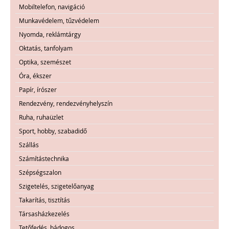
Mobiltelefon, navigáció
Munkavédelem, tűzvédelem
Nyomda, reklámtárgy
Oktatás, tanfolyam
Optika, szemészet
Óra, ékszer
Papír, írószer
Rendezvény, rendezvényhelyszín
Ruha, ruhaüzlet
Sport, hobby, szabadidő
Szállás
Számítástechnika
Szépségszalon
Szigetelés, szigetelőanyag
Takarítás, tisztítás
Társasházkezelés
Tetőfedés, bádogos