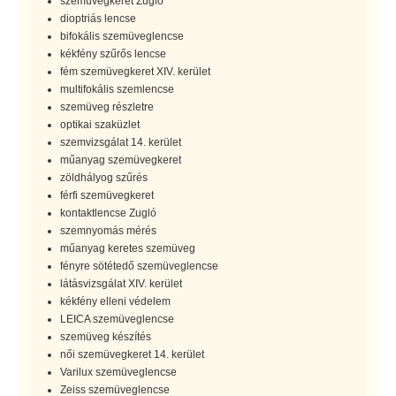
szemüvegkeret Zugló
dioptriás lencse
bifokális szemüveglencse
kékfény szűrős lencse
fém szemüvegkeret XIV. kerület
multifokális szemlencse
szemüveg részletre
optikai szaküzlet
szemvizsgálat 14. kerület
műanyag szemüvegkeret
zöldhályog szűrés
férfi szemüvegkeret
kontaktlencse Zugló
szemnyomás mérés
műanyag keretes szemüveg
fényre sötétedő szemüveglencse
látásvizsgálat XIV. kerület
kékfény elleni védelem
LEICA szemüveglencse
szemüveg készítés
női szemüvegkeret 14. kerület
Varilux szemüveglencse
Zeiss szemüveglencse