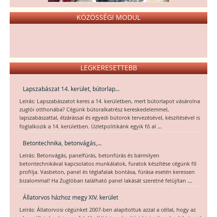
KÖZÖSSÉGI MODUL
LEGKERESETTEBB
Lapszabászat 14. kerület, bútorlap...
Leírás: Lapszabászatot keres a 14. kerületben, mert bútorlapot vásárolna
zuglói otthonába? Cégünk bútoralkatrész kereskedelemmel,
lapszabászattal, élzárással és egyedi bútorok tervezésével, készítésével is
...
foglalkozik a 14. kerületben. Üzletpolitikánk egyik fő al
Betontechnika, betonvágás,...
Leírás: Betonvágás, panelfúrás, betonfúrás és bármilyen
betontechnikával kapcsolatos munkálatok, furatok készítése cégünk fő
profilja. Vasbeton, panel és téglafalak bontása, fúrása esetén keressen
...
bizalommal! Ha Zuglóban található panel lakását szeretné felújítan
Állatorvos házhoz megy XIV. kerület
Leírás: Állatorvosi cégünket 2007-ben alapítottuk azzal a céllal, hogy az