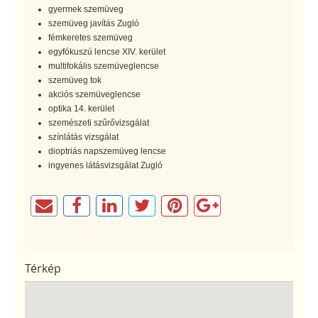
gyermek szemüveg
szemüveg javítás Zugló
fémkeretes szemüveg
egyfókuszú lencse XIV. kerület
multifokális szemüveglencse
szemüveg tok
akciós szemüveglencse
optika 14. kerület
szemészeti szűrővizsgálat
színlátás vizsgálat
dioptriás napszemüveg lencse
ingyenes látásvizsgálat Zugló
Térkép