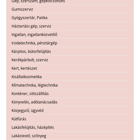
Gép, szerszám, gépkölcsönzés
Gumiszerviz
Gyógyszertár, Patika
Háztartási gép, szerviz
Ingatlan, ingatlanközvetítő
Irodatechnika, pénztárgép
Kárpitos, bútorfelújítás
Kerékpárbolt, szerviz
Kert, kertészet
Kisállatkozmetika
Klímatechnika, légtechnika
Konténer, sittszállítás
Könyvelés, adótanácsadás
Közjegyző, ügyvéd
Kútfúrás
Lakásfelújítás, házépítés
Lakástextil, szőnyeg