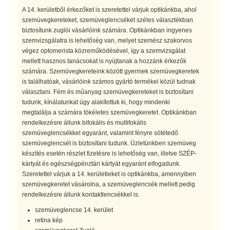
A 14. kerületből érkezőket is szeretettel várjuk optikánkba, ahol
szemüvegkereteket, szemüveglencséket széles választékban
biztosítunk zuglói vásárlóink számára. Optikánkban ingyenes
szemvizsgálatra is lehetőség van, melyet szemész szakorvos
végez optomerista közreműködésével, így a szemvizsgálat
mellett hasznos tanácsokat is nyújtanak a hozzánk érkezők
számára. Szemüvegkereteink között gyermek szemüvegkeretek
is találhatóak, vásárlóink számos gyártó termékei közül tudnak
választani. Fém és műanyag szemüvegkereteket is biztosítani
tudunk, kínálatunkat úgy alakítottuk ki, hogy mindenki
megtalálja a számára tökéletes szemüvegkeretet. Optikánkban
rendelkezésre állunk bifokális és multifokális
szemüveglencsékkel egyaránt, valamint fényre sötétedő
szemüveglencsét is biztosítani tudunk. Üzletünkben szemüveg
készítés esetén részlet fizetésre is lehetőség van, illetve SZÉP-
kártyát és egészségpénztári kártyát egyaránt elfogadunk.
Szeretettel várjuk a 14. kerületieket is optikánkba, amennyiben
szemüvegkeretet vásárolna, a szemüveglencsék mellett pedig
rendelkezésre állunk kontaktlencsékkel is.
szemüveglencse 14. kerület
retina kép