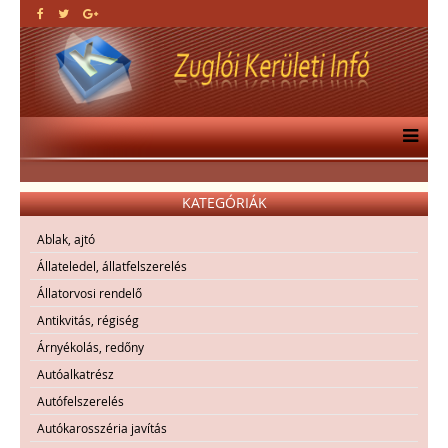
KATEGÓRIÁK
Ablak, ajtó
Állateledel, állatfelszerelés
Állatorvosi rendelő
Antikvitás, régiség
Árnyékolás, redőny
Autóalkatrész
Autófelszerelés
Autókarosszéria javítás