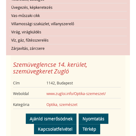
Üvegezés, képkeretezés
Vas-műszaki cikk
Villamossági szaküzlet, villanyszerelő
Virág, virágküldés
Víz, gáz, fűtésszerelés
Zárjavítás, zárcsere
Szemüveglencse 14. kerület,
szemüvegkeret Zugló
Cím
1142, Budapest
Weboldal
www.zugloi.info/Optika-szemeszet/
Kategória
Optika, szemészet
Ajánld ismerősödnek
Nyomtatás
Kapcsolatfelvétel
Térkép