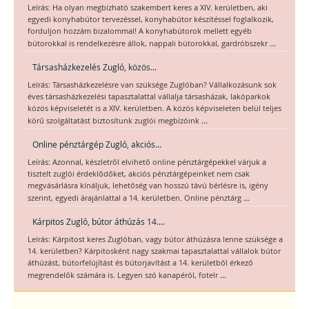
Leírás: Ha olyan megbízható szakembert keres a XIV. kerületben, aki
egyedi konyhabútor tervezéssel, konyhabútor készítéssel foglalkozik,
forduljon hozzám bizalommal! A konyhabútorok mellett egyéb
...
bútorokkal is rendelkezésre állok, nappali bútorokkal, gardróbszekr
Társasházkezelés Zugló, közös...
Leírás: Társasházkezelésre van szüksége Zuglóban? Vállalkozásunk sok
éves társasházkezelési tapasztalattal vállalja társasházak, lakóparkok
közös képviseletét is a XIV. kerületben. A közös képviseleten belül teljes
...
körű szolgáltatást biztosítunk zuglói megbízóink
Online pénztárgép Zugló, akciós...
Leírás: Azonnal, készletről elvihető online pénztárgépekkel várjuk a
tisztelt zuglói érdeklődőket, akciós pénztárgépeinket nem csak
megvásárlásra kínáljuk, lehetőség van hosszú távú bérlésre is, igény
...
szerint, egyedi árajánlattal a 14. kerületben. Online pénztárg
Kárpitos Zugló, bútor áthúzás 14....
Leírás: Kárpitost keres Zuglóban, vagy bútor áthúzásra lenne szüksége a
14. kerületben? Kárpitosként nagy szakmai tapasztalattal vállalok bútor
áthúzást, bútorfelújítást és bútorjavítást a 14. kerületből érkező
...
megrendelők számára is. Legyen szó kanapéról, fotelr