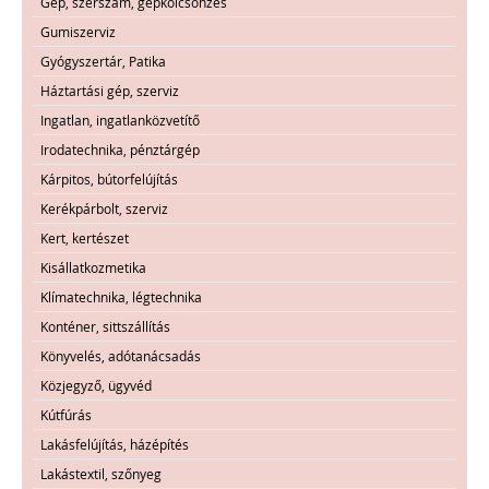
Gép, szerszám, gépkölcsönzés
Gumiszerviz
Gyógyszertár, Patika
Háztartási gép, szerviz
Ingatlan, ingatlanközvetítő
Irodatechnika, pénztárgép
Kárpitos, bútorfelújítás
Kerékpárbolt, szerviz
Kert, kertészet
Kisállatkozmetika
Klímatechnika, légtechnika
Konténer, sittszállítás
Könyvelés, adótanácsadás
Közjegyző, ügyvéd
Kútfúrás
Lakásfelújítás, házépítés
Lakástextil, szőnyeg