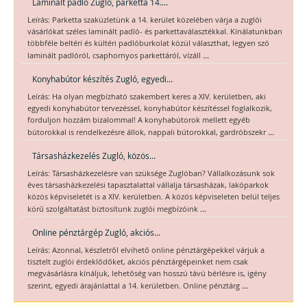
Laminált padló Zugló, parketta 14....
Leírás: Parketta szaküzletünk a 14. kerület közelében várja a zuglói
vásárlókat széles laminált padló- és parkettaválasztékkal. Kínálatunkban
többféle beltéri és kültéri padlóburkolat közül választhat, legyen szó
...
laminált padlóról, csaphornyos parkettáról, vízáll
Konyhabútor készítés Zugló, egyedi...
Leírás: Ha olyan megbízható szakembert keres a XIV. kerületben, aki
egyedi konyhabútor tervezéssel, konyhabútor készítéssel foglalkozik,
forduljon hozzám bizalommal! A konyhabútorok mellett egyéb
...
bútorokkal is rendelkezésre állok, nappali bútorokkal, gardróbszekr
Társasházkezelés Zugló, közös...
Leírás: Társasházkezelésre van szüksége Zuglóban? Vállalkozásunk sok
éves társasházkezelési tapasztalattal vállalja társasházak, lakóparkok
közös képviseletét is a XIV. kerületben. A közös képviseleten belül teljes
...
körű szolgáltatást biztosítunk zuglói megbízóink
Online pénztárgép Zugló, akciós...
Leírás: Azonnal, készletről elvihető online pénztárgépekkel várjuk a
tisztelt zuglói érdeklődőket, akciós pénztárgépeinket nem csak
megvásárlásra kínáljuk, lehetőség van hosszú távú bérlésre is, igény
...
szerint, egyedi árajánlattal a 14. kerületben. Online pénztárg