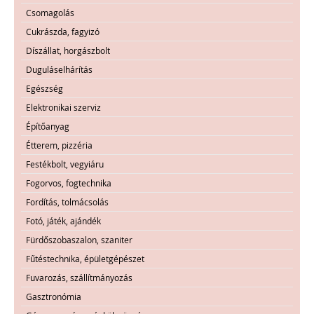
Csomagolás
Cukrászda, fagyizó
Díszállat, horgászbolt
Duguláselhárítás
Egészség
Elektronikai szerviz
Építőanyag
Étterem, pizzéria
Festékbolt, vegyiáru
Fogorvos, fogtechnika
Fordítás, tolmácsolás
Fotó, játék, ajándék
Fürdőszobaszalon, szaniter
Fűtéstechnika, épületgépészet
Fuvarozás, szállítmányozás
Gasztronómia