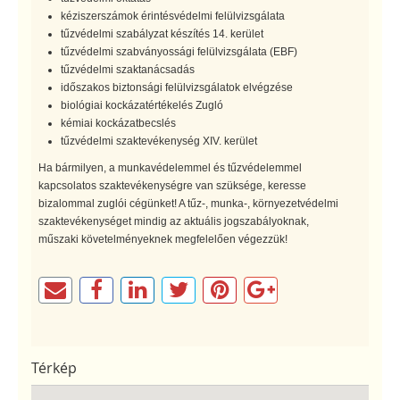
kéziszerszámok érintésvédelmi felülvizsgálata
tűzvédelmi szabályzat készítés 14. kerület
tűzvédelmi szabványossági felülvizsgálata (EBF)
tűzvédelmi szaktanácsadás
időszakos biztonsági felülvizsgálatok elvégzése
biológiai kockázatértékelés Zugló
kémiai kockázatbecslés
tűzvédelmi szaktevékenység XIV. kerület
Ha bármilyen, a munkavédelemmel és tűzvédelemmel
kapcsolatos szaktevékenységre van szüksége, keresse
bizalommal zuglói cégünket! A tűz-, munka-, környezetvédelmi
szaktevékenységet mindig az aktuális jogszabályoknak,
műszaki követelményeknek megfelelően végezzük!
Térkép