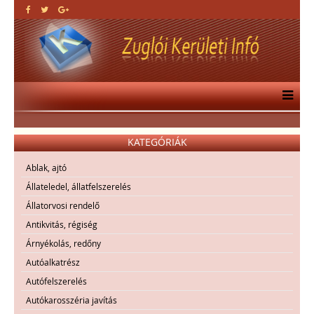
KATEGÓRIÁK
Ablak, ajtó
Állateledel, állatfelszerelés
Állatorvosi rendelő
Antikvitás, régiség
Árnyékolás, redőny
Autóalkatrész
Autófelszerelés
Autókarosszéria javítás