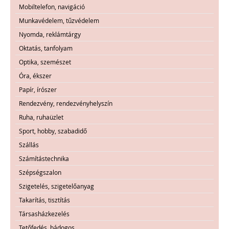
Mobiltelefon, navigáció
Munkavédelem, tűzvédelem
Nyomda, reklámtárgy
Oktatás, tanfolyam
Optika, szemészet
Óra, ékszer
Papír, írószer
Rendezvény, rendezvényhelyszín
Ruha, ruhaüzlet
Sport, hobby, szabadidő
Szállás
Számítástechnika
Szépségszalon
Szigetelés, szigetelőanyag
Takarítás, tisztítás
Társasházkezelés
Tetőfedés, bádogos