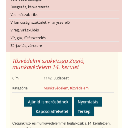
Üvegezés, képkeretezés
Vas-műszaki cikk
Villamossági szaküzlet, villanyszerelő
Virág, virágküldés
Víz, gáz, fűtésszerelés
Zárjavítás, zárcsere
Tűzvédelmi szakvizsga Zugló,
munkavédelem 14. kerület
Cím
1142, Budapest
Kategória
Munkavédelem, tűzvédelem
Ajánld ismerősödnek
Nyomtatás
Kapcsolatfelvétel
Térkép
Cégünk tűz- és munkavédelemmel foglalkozik a 14. kerületben,