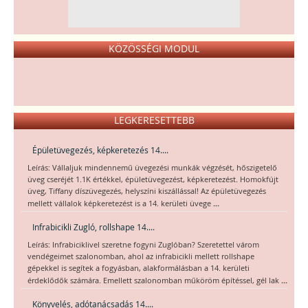
KÖZÖSSÉGI MODUL
LEGKERESETTEBB
Épületüvegezés, képkeretezés 14....
Leírás: Vállaljuk mindennemű üvegezési munkák végzését, hőszigetelő
üveg cseréjét 1.1K értékkel, épületüvegezést, képkeretezést. Homokfújt
üveg, Tiffany díszüvegezés, helyszíni kiszállással! Az épületüvegezés
...
mellett vállalok képkeretezést is a 14. kerületi üvege
Infrabicikli Zugló, rollshape 14....
Leírás: Infrabiciklivel szeretne fogyni Zuglóban? Szeretettel várom
vendégeimet szalonomban, ahol az infrabicikli mellett rollshape
gépekkel is segítek a fogyásban, alakformálásban a 14. kerületi
...
érdeklődők számára. Emellett szalonomban műköröm építéssel, gél lak
Könyvelés, adótanácsadás 14....