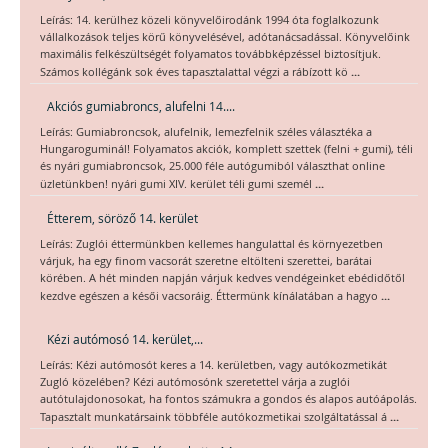
Leírás: 14. kerülhez közeli könyvelőirodánk 1994 óta foglalkozunk
vállalkozások teljes körű könyvelésével, adótanácsadással. Könyvelőink
maximális felkészültségét folyamatos továbbképzéssel biztosítjuk.
...
Számos kollégánk sok éves tapasztalattal végzi a rábízott kö
Akciós gumiabroncs, alufelni 14....
Leírás: Gumiabroncsok, alufelnik, lemezfelnik széles választéka a
Hungaroguminál! Folyamatos akciók, komplett szettek (felni + gumi), téli
és nyári gumiabroncsok, 25.000 féle autógumiból választhat online
...
üzletünkben! nyári gumi XIV. kerület téli gumi személ
Étterem, söröző 14. kerület
Leírás: Zuglói éttermünkben kellemes hangulattal és környezetben
várjuk, ha egy finom vacsorát szeretne eltölteni szerettei, barátai
körében. A hét minden napján várjuk kedves vendégeinket ebédidőtől
...
kezdve egészen a késői vacsoráig. Éttermünk kínálatában a hagyo
Kézi autómosó 14. kerület,...
Leírás: Kézi autómosót keres a 14. kerületben, vagy autókozmetikát
Zugló közelében? Kézi autómosónk szeretettel várja a zuglói
autótulajdonosokat, ha fontos számukra a gondos és alapos autóápolás.
...
Tapasztalt munkatársaink többféle autókozmetikai szolgáltatással á