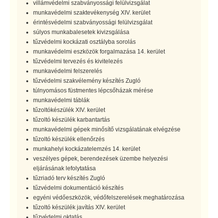
villámvédelmi szabványossági felülvizsgálat
munkavédelmi szaktevékenység XIV. kerület
érintésvédelmi szabványossági felülvizsgálat
súlyos munkabalesetek kivizsgálása
tűzvédelmi kockázati osztályba sorolás
munkavédelmi eszközök forgalmazása 14. kerület
tűzvédelmi tervezés és kivitelezés
munkavédelmi felszerelés
tűzvédelmi szakvélemény készítés Zugló
túlnyomásos füstmentes lépcsőházak mérése
munkavédelmi táblák
tűzoltókészülék XIV. kerület
tűzoltó készülék karbantartás
munkavédelmi gépek minősítő vizsgálatának elvégzése
tűzoltó készülék ellenőrzés
munkahelyi kockázatelemzés 14. kerület
veszélyes gépek, berendezések üzembe helyezési
eljárásának lefolytatása
tűzriadó terv készítés Zugló
tűzvédelmi dokumentáció készítés
egyéni védőeszközök, védőfelszerelések meghatározása
tűzoltó készülék javítás XIV. kerület
tűzvédelmi oktatás