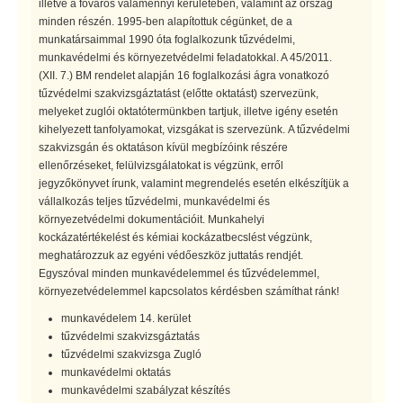
illetve a főváros valamennyi kerületében, valamint az ország
minden részén. 1995-ben alapítottuk cégünket, de a
munkatársaimmal 1990 óta foglalkozunk tűzvédelmi,
munkavédelmi és környezetvédelmi feladatokkal. A 45/2011.
(XII. 7.) BM rendelet alapján 16 foglalkozási ágra vonatkozó
tűzvédelmi szakvizsgáztatást (előtte oktatást) szervezünk,
melyeket zuglói oktatótermünkben tartjuk, illetve igény esetén
kihelyezett tanfolyamokat, vizsgákat is szervezünk. A tűzvédelmi
szakvizsgán és oktatáson kívül megbízóink részére
ellenőrzéseket, felülvizsgálatokat is végzünk, erről
jegyzőkönyvet írunk, valamint megrendelés esetén elkészítjük a
vállalkozás teljes tűzvédelmi, munkavédelmi és
környezetvédelmi dokumentációit. Munkahelyi
kockázatértékelést és kémiai kockázatbecslést végzünk,
meghatározzuk az egyéni védőeszköz juttatás rendjét.
Egyszóval minden munkavédelemmel és tűzvédelemmel,
környezetvédelemmel kapcsolatos kérdésben számíthat ránk!
munkavédelem 14. kerület
tűzvédelmi szakvizsgáztatás
tűzvédelmi szakvizsga Zugló
munkavédelmi oktatás
munkavédelmi szabályzat készítés