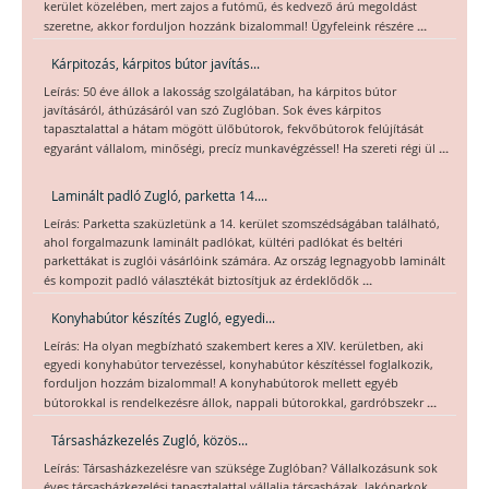
kerület közelében, mert zajos a futómű, és kedvező árú megoldást
...
szeretne, akkor forduljon hozzánk bizalommal! Ügyfeleink részére
Kárpitozás, kárpitos bútor javítás...
Leírás: 50 éve állok a lakosság szolgálatában, ha kárpitos bútor
javításáról, áthúzásáról van szó Zuglóban. Sok éves kárpitos
tapasztalattal a hátam mögött ülőbútorok, fekvőbútorok felújítását
...
egyaránt vállalom, minőségi, precíz munkavégzéssel! Ha szereti régi ül
Laminált padló Zugló, parketta 14....
Leírás: Parketta szaküzletünk a 14. kerület szomszédságában található,
ahol forgalmazunk laminált padlókat, kültéri padlókat és beltéri
parkettákat is zuglói vásárlóink számára. Az ország legnagyobb laminált
...
és kompozit padló választékát biztosítjuk az érdeklődők
Konyhabútor készítés Zugló, egyedi...
Leírás: Ha olyan megbízható szakembert keres a XIV. kerületben, aki
egyedi konyhabútor tervezéssel, konyhabútor készítéssel foglalkozik,
forduljon hozzám bizalommal! A konyhabútorok mellett egyéb
...
bútorokkal is rendelkezésre állok, nappali bútorokkal, gardróbszekr
Társasházkezelés Zugló, közös...
Leírás: Társasházkezelésre van szüksége Zuglóban? Vállalkozásunk sok
éves társasházkezelési tapasztalattal vállalja társasházak, lakóparkok