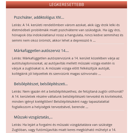
LEGKERESETTEBB
Pszichiáter, addiktológus XIV....
Leírás: A 14. kerületi rendelőmben várom azokat, akik úgy érzik lelki és
életmódbeli problémáik miatt pszichiáterre van szükségük. Ha úgy érzi,
hónapok óta indokolatlanul rossz a hangulata, nincs kedve semmihez és
...
semmi nem okoz örömöt, akkor lehet a depresszió k
Márkafüggetlen autószerviz 14....
Leírás: Márkafüggetlen autószervizünk a 14. kerület közelében várja az
autótulajdonosokat, az autójavítás mellett műszaki vizsga esetén is
várjuk a zuglóiakat is. A műszaki vizsga előtt felkészítjük autóját,
...
kollégáink jól képzettek és szervizünk magas színvonalo
Belsőépítészet, belsőépítészeti...
Leírás: Nem igazán ért a belsőépítészethez, de felújítaná zuglói otthonát?
A 14. kerületiek részére vállalunk belsőépítészeti tervezést és kivitelezést,
minden igényt kielégítően! Belsőépítészként nagy tapasztalattal
...
foglalkozom a helyiségek tervezésével, berende
Műszaki vizsgáztatás,...
Leírás: Ha lejárt a forgalmi és műszaki vizsgáztatásra van szüksége
Zuglóban, vagy futóműjavítás miatt keres megbízható műhelyt a 14.