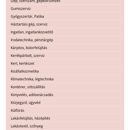
Gép, szerszám, gépkölcsönzés
Gumiszerviz
Gyógyszertár, Patika
Háztartási gép, szerviz
Ingatlan, ingatlanközvetítő
Irodatechnika, pénztárgép
Kárpitos, bútorfelújítás
Kerékpárbolt, szerviz
Kert, kertészet
Kisállatkozmetika
Klímatechnika, légtechnika
Konténer, sittszállítás
Könyvelés, adótanácsadás
Közjegyző, ügyvéd
Kútfúrás
Lakásfelújítás, házépítés
Lakástextil, szőnyeg