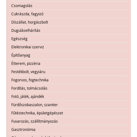
Csomagolás
Cukrászda, fagyizó
Díszállat, horgászbolt
Duguláselhárítás
Egészség
Elektronikai szerviz
Építőanyag
Étterem, pizzéria
Festékbolt, vegyiáru
Fogorvos, fogtechnika
Fordítás, tolmácsolás
Fotó, játék, ajándék
Fürdőszobaszalon, szaniter
Fűtéstechnika, épületgépészet
Fuvarozás, szállítmányozás
Gasztronómia