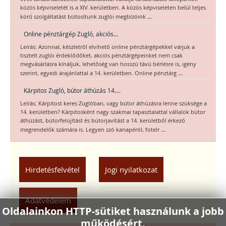
közös képviseletét is a XIV. kerületben. A közös képviseleten belül teljes
...
körű szolgáltatást biztosítunk zuglói megbízóink
Online pénztárgép Zugló, akciós...
Leírás: Azonnal, készletről elvihető online pénztárgépekkel várjuk a
tisztelt zuglói érdeklődőket, akciós pénztárgépeinket nem csak
megvásárlásra kínáljuk, lehetőség van hosszú távú bérlésre is, igény
...
szerint, egyedi árajánlattal a 14. kerületben. Online pénztárg
Kárpitos Zugló, bútor áthúzás 14....
Leírás: Kárpitost keres Zuglóban, vagy bútor áthúzásra lenne szüksége a
14. kerületben? Kárpitosként nagy szakmai tapasztalattal vállalok bútor
áthúzást, bútorfelújítást és bútorjavítást a 14. kerületből érkező
...
megrendelők számára is. Legyen szó kanapéról, fotelr
Hirdetésfelvétel
Jogi nyilatkozat
Adatvédelem
Oldalainkon HTTP-sütiket használunk a jobb
működésért.