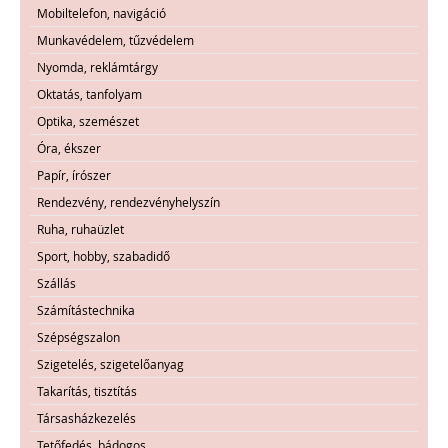
Mobiltelefon, navigáció
Munkavédelem, tűzvédelem
Nyomda, reklámtárgy
Oktatás, tanfolyam
Optika, szemészet
Óra, ékszer
Papír, írószer
Rendezvény, rendezvényhelyszín
Ruha, ruhaüzlet
Sport, hobby, szabadidő
Szállás
Számítástechnika
Szépségszalon
Szigetelés, szigetelőanyag
Takarítás, tisztítás
Társasházkezelés
Tetőfedés, bádogos