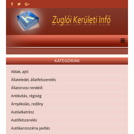
KATEGÓRIÁK
Ablak, ajtó
Állateledel, állatfelszerelés
Állatorvosi rendelő
Antikvitás, régiség
Árnyékolás, redőny
Autóalkatrész
Autófelszerelés
Autókarosszéria javítás