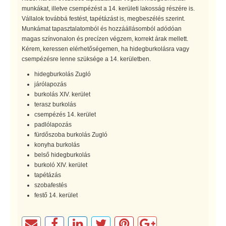
munkákat, illetve csempézést a 14. kerületi lakosság részére is.
Vállalok továbbá festést, tapétázást is, megbeszélés szerint.
Munkámat tapasztalatomból és hozzáállásomból adódóan
magas színvonalon és precízen végzem, korrekt árak mellett.
Kérem, keressen elérhetőségemen, ha hidegburkolásra vagy
csempézésre lenne szüksége a 14. kerületben.
hidegburkolás Zugló
járólapozás
burkolás XIV. kerület
terasz burkolás
csempézés 14. kerület
padlólapozás
fürdőszoba burkolás Zugló
konyha burkolás
belső hidegburkolás
burkoló XIV. kerület
tapétázás
szobafestés
festő 14. kerület