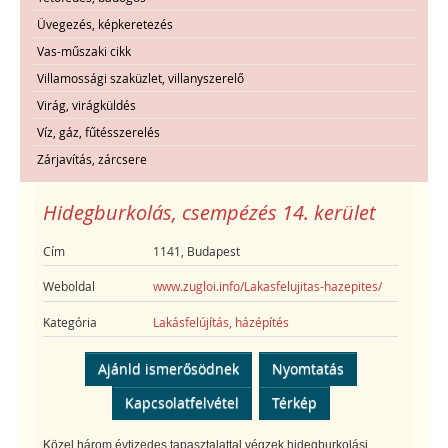
Üvegezés, képkeretezés
Vas-műszaki cikk
Villamossági szaküzlet, villanyszerelő
Virág, virágküldés
Víz, gáz, fűtésszerelés
Zárjavítás, zárcsere
Hidegburkolás, csempézés 14. kerület
Cím
1141, Budapest
Weboldal
www.zugloi.info/Lakasfelujitas-hazepites/
Kategória
Lakásfelújítás, házépítés
Ajánld ismerősödnek
Nyomtatás
Kapcsolatfelvétel
Térkép
Közel három évtizedes tapasztalattal végzek hidegburkolási