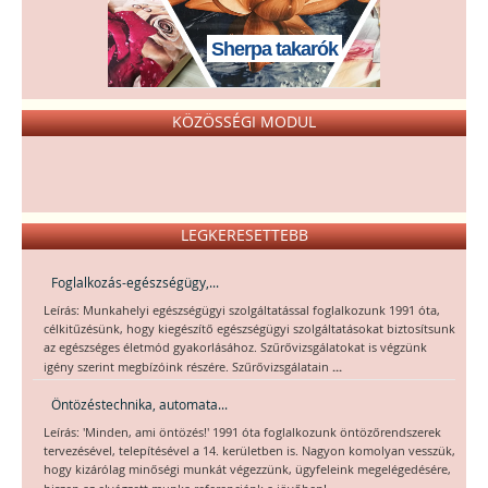
Sherpa takarók
KÖZÖSSÉGI MODUL
LEGKERESETTEBB
Foglalkozás-egészségügy,...
Leírás: Munkahelyi egészségügyi szolgáltatással foglalkozunk 1991 óta,
célkitűzésünk, hogy kiegészítő egészségügyi szolgáltatásokat biztosítsunk
az egészséges életmód gyakorlásához. Szűrővizsgálatokat is végzünk
...
igény szerint megbízóink részére. Szűrővizsgálatain
Öntözéstechnika, automata...
Leírás: 'Minden, ami öntözés!' 1991 óta foglalkozunk öntözőrendszerek
tervezésével, telepítésével a 14. kerületben is. Nagyon komolyan vesszük,
hogy kizárólag minőségi munkát végezzünk, ügyfeleink megelégedésére,