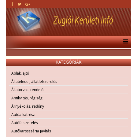
KATEGÓRIÁK
Ablak, ajtó
Állateledel, állatfelszerelés
Állatorvosi rendelő
Antikvitás, régiség
Árnyékolás, redőny
Autóalkatrész
Autófelszerelés
Autókarosszéria javítás