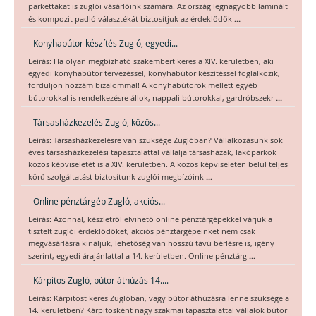
parkettákat is zuglói vásárlóink számára. Az ország legnagyobb laminált
...
és kompozit padló választékát biztosítjuk az érdeklődők
Konyhabútor készítés Zugló, egyedi...
Leírás: Ha olyan megbízható szakembert keres a XIV. kerületben, aki
egyedi konyhabútor tervezéssel, konyhabútor készítéssel foglalkozik,
forduljon hozzám bizalommal! A konyhabútorok mellett egyéb
...
bútorokkal is rendelkezésre állok, nappali bútorokkal, gardróbszekr
Társasházkezelés Zugló, közös...
Leírás: Társasházkezelésre van szüksége Zuglóban? Vállalkozásunk sok
éves társasházkezelési tapasztalattal vállalja társasházak, lakóparkok
közös képviseletét is a XIV. kerületben. A közös képviseleten belül teljes
...
körű szolgáltatást biztosítunk zuglói megbízóink
Online pénztárgép Zugló, akciós...
Leírás: Azonnal, készletről elvihető online pénztárgépekkel várjuk a
tisztelt zuglói érdeklődőket, akciós pénztárgépeinket nem csak
megvásárlásra kínáljuk, lehetőség van hosszú távú bérlésre is, igény
...
szerint, egyedi árajánlattal a 14. kerületben. Online pénztárg
Kárpitos Zugló, bútor áthúzás 14....
Leírás: Kárpitost keres Zuglóban, vagy bútor áthúzásra lenne szüksége a
14. kerületben? Kárpitosként nagy szakmai tapasztalattal vállalok bútor