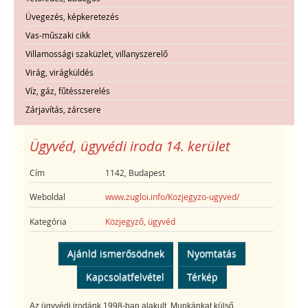
Üvegezés, képkeretezés
Vas-műszaki cikk
Villamossági szaküzlet, villanyszerelő
Virág, virágküldés
Víz, gáz, fűtésszerelés
Zárjavítás, zárcsere
Ügyvéd, ügyvédi iroda 14. kerület
Cím
1142, Budapest
Weboldal
www.zugloi.info/Kozjegyzo-ugyved/
Kategória
Közjegyző, ügyvéd
Ajánld ismerősödnek
Nyomtatás
Kapcsolatfelvétel
Térkép
Az ügyvédi irodánk 1998-ban alakult. Munkánkat külső