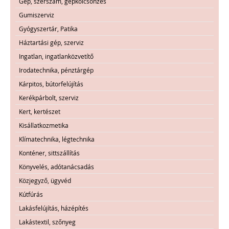
Gép, szerszám, gépkölcsönzés
Gumiszerviz
Gyógyszertár, Patika
Háztartási gép, szerviz
Ingatlan, ingatlanközvetítő
Irodatechnika, pénztárgép
Kárpitos, bútorfelújítás
Kerékpárbolt, szerviz
Kert, kertészet
Kisállatkozmetika
Klímatechnika, légtechnika
Konténer, sittszállítás
Könyvelés, adótanácsadás
Közjegyző, ügyvéd
Kútfúrás
Lakásfelújítás, házépítés
Lakástextil, szőnyeg