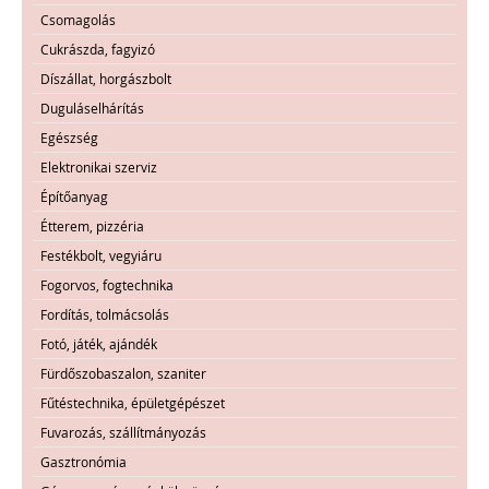
Csomagolás
Cukrászda, fagyizó
Díszállat, horgászbolt
Duguláselhárítás
Egészség
Elektronikai szerviz
Építőanyag
Étterem, pizzéria
Festékbolt, vegyiáru
Fogorvos, fogtechnika
Fordítás, tolmácsolás
Fotó, játék, ajándék
Fürdőszobaszalon, szaniter
Fűtéstechnika, épületgépészet
Fuvarozás, szállítmányozás
Gasztronómia