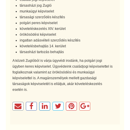
társasházi jog Zugló
munkaügyi képviselet
társasági szerződés készítés
polgári peres képviselet
követeléskezelés XIV. kerület
örökösödési képviselet
ingatlan adásvételi szerződés készítés
követelésbehajtás 14. kerület
társasházi tartozás behajtás
A közeli Zuglóból is várja ügyvédi irodánk, ha polgári jogi
ügyben keres képviselet. Ügyvédeink családjogi képviselettel is
foglalkoznak valamint az örökösödési és munkaügyi
képviselettel is. A magánszemélyek mellett gazdasági
társaságok képviseletét is ellátjuk, akár követeléskezelés
esetén is.