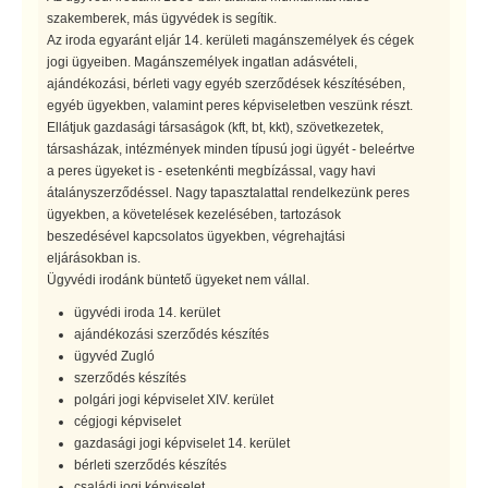
szakemberek, más ügyvédek is segítik.
Az iroda egyaránt eljár 14. kerületi magánszemélyek és cégek
jogi ügyeiben. Magánszemélyek ingatlan adásvételi,
ajándékozási, bérleti vagy egyéb szerződések készítésében,
egyéb ügyekben, valamint peres képviseletben veszünk részt.
Ellátjuk gazdasági társaságok (kft, bt, kkt), szövetkezetek,
társasházak, intézmények minden típusú jogi ügyét - beleértve
a peres ügyeket is - esetenkénti megbízással, vagy havi
átalányszerződéssel. Nagy tapasztalattal rendelkezünk peres
ügyekben, a követelések kezelésében, tartozások
beszedésével kapcsolatos ügyekben, végrehajtási
eljárásokban is.
Ügyvédi irodánk büntető ügyeket nem vállal.
ügyvédi iroda 14. kerület
ajándékozási szerződés készítés
ügyvéd Zugló
szerződés készítés
polgári jogi képviselet XIV. kerület
cégjogi képviselet
gazdasági jogi képviselet 14. kerület
bérleti szerződés készítés
családi jogi képviselet