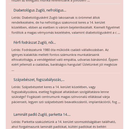
...
hiszen az elvégzett munka referenciánk a jövőben!
Diabetológus Zugló, nefrológus...
Leírás: Diabetológusként Zugló lakosainak is örömmel állok
rendelkezésére, de ha nefrológus szakorvost keres a 14. kerület
közelében, ebben az esetben is várom bejelentkezését. Kiemelt figyelmet
...
fordítok a magas vérnyomás kezelésére, valamint diabetológusként a c
Férfi fodrászat Zugló, női...
Leírás: Fodrászatunk 1980 óta működik családi vállalkozásban. Az
igényes kialakítás mellett fontos számunkra munkatársaink
elhivatottsága, a vendégekkel való empátia, udvarias bánásmód. Éppen
ezért jellemző a családias, barátságos hangulat! Üzletünket jól megköze
...
Szájsebészet, fogszabályozás,...
Leírás: Szájsebészetet keres a 14. kerület közelében, vagy
fogszabályozásra, esetleg fogászat altatásban szolgáltatásra lenne
szüksége? Fogászati centrumunk magas színvonalú ellátással várja
...
pácienseit, legyen szó szájsebészeti beavatkozásról, implantációról, fog
Laminált padló Zugló, parketta 14....
Leírás: Parketta szaküzletünk a 14. kerület szomszédságában található,
ahol forgalmazunk laminált padlókat, kültéri padlókat és beltéri