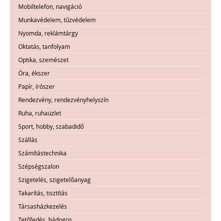
Mobiltelefon, navigáció
Munkavédelem, tűzvédelem
Nyomda, reklámtárgy
Oktatás, tanfolyam
Optika, szemészet
Óra, ékszer
Papír, írószer
Rendezvény, rendezvényhelyszín
Ruha, ruhaüzlet
Sport, hobby, szabadidő
Szállás
Számítástechnika
Szépségszalon
Szigetelés, szigetelőanyag
Takarítás, tisztítás
Társasházkezelés
Tetőfedés, bádogos