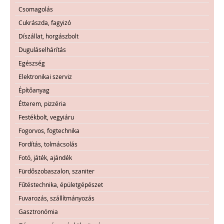
Csomagolás
Cukrászda, fagyizó
Díszállat, horgászbolt
Duguláselhárítás
Egészség
Elektronikai szerviz
Építőanyag
Étterem, pizzéria
Festékbolt, vegyiáru
Fogorvos, fogtechnika
Fordítás, tolmácsolás
Fotó, játék, ajándék
Fürdőszobaszalon, szaniter
Fűtéstechnika, épületgépészet
Fuvarozás, szállítmányozás
Gasztronómia