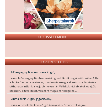
Sherpa takarók
KÖZÖSSÉGI MODUL
LEGKERESETTEBB
Műanyag nyílászáró csere Zugló,...
Leírás: Műanyag nyílászáró cseréjén gondolkozik zuglói otthonában? Ha
a 14. kerületben szeretne új, modern és energiatakarékos nyílászárókat
otthonába, nálunk a legjobb helyen jár! Vállaljuk régi ablakok és ajtók
...
szakszerű eltávolítását, valamint magas minőségű m
Autósiskola Zugló, jogosítvány...
Leírás: Autósiskolát keres Zugló környékén? Szeretettel várjuk,