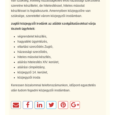
van szükség, esetleg házasságkötés előtt házassági szerződést
szeretne készíttetni, de hitelesítéssel, hiteles másolat
készítéssel is foglalkozunk. Amennyiben közjegyzőre van
szüksége, szeretettel várom közjegyzői irodámban.
zuglói közjegyzői irodánk az alábbi szolgáltatásokkal várja
tisztelt ügyfeleit:
végrendelet készítés,
hagyatéki ügyintézés,
eltartási szerződés Zugló,
házassági szerződés,
hiteles másolat készítés,
aláírás hitelesítés XIV. kerület,
aláírási címpéldány,
közjegyző 14. kerület,
közjegyzői iroda
Keressen bizalommal telefonszámunkon, időpont egyeztetés
után tudom fogadni közjegyzői irodámban.