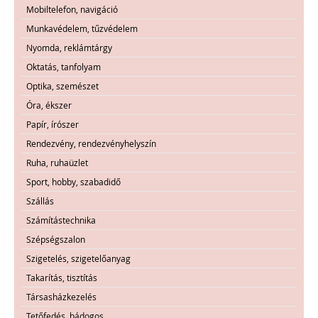
Mobiltelefon, navigáció
Munkavédelem, tűzvédelem
Nyomda, reklámtárgy
Oktatás, tanfolyam
Optika, szemészet
Óra, ékszer
Papír, írószer
Rendezvény, rendezvényhelyszín
Ruha, ruhaüzlet
Sport, hobby, szabadidő
Szállás
Számítástechnika
Szépségszalon
Szigetelés, szigetelőanyag
Takarítás, tisztítás
Társasházkezelés
Tetőfedés, bádogos