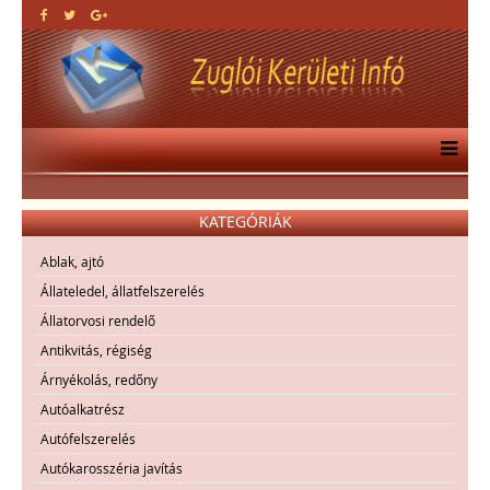
KATEGÓRIÁK
Ablak, ajtó
Állateledel, állatfelszerelés
Állatorvosi rendelő
Antikvitás, régiség
Árnyékolás, redőny
Autóalkatrész
Autófelszerelés
Autókarosszéria javítás