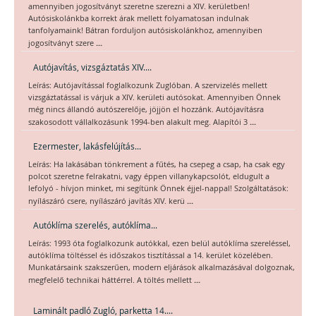
amennyiben jogosítványt szeretne szerezni a XIV. kerületben!
Autósiskolánkba korrekt árak mellett folyamatosan indulnak
tanfolyamaink! Bátran forduljon autósiskolánkhoz, amennyiben
...
jogosítványt szere
Autójavítás, vizsgáztatás XIV....
Leírás: Autójavítással foglalkozunk Zuglóban. A szervizelés mellett
vizsgáztatással is várjuk a XIV. kerületi autósokat. Amennyiben Önnek
még nincs állandó autószerelője, jöjjön el hozzánk. Autójavításra
...
szakosodott vállalkozásunk 1994-ben alakult meg. Alapítói 3
Ezermester, lakásfelújítás...
Leírás: Ha lakásában tönkrement a fűtés, ha csepeg a csap, ha csak egy
polcot szeretne felrakatni, vagy éppen villanykapcsolót, eldugult a
lefolyó - hívjon minket, mi segítünk Önnek éjjel-nappal! Szolgáltatások:
...
nyílászáró csere, nyílászáró javítás XIV. kerü
Autóklíma szerelés, autóklíma...
Leírás: 1993 óta foglalkozunk autókkal, ezen belül autóklíma szereléssel,
autóklíma töltéssel és időszakos tisztítással a 14. kerület közelében.
Munkatársaink szakszerűen, modern eljárások alkalmazásával dolgoznak,
...
megfelelő technikai háttérrel. A töltés mellett
Laminált padló Zugló, parketta 14....