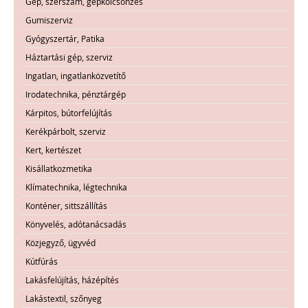
Gép, szerszám, gépkölcsönzés
Gumiszerviz
Gyógyszertár, Patika
Háztartási gép, szerviz
Ingatlan, ingatlanközvetítő
Irodatechnika, pénztárgép
Kárpitos, bútorfelújítás
Kerékpárbolt, szerviz
Kert, kertészet
Kisállatkozmetika
Klímatechnika, légtechnika
Konténer, sittszállítás
Könyvelés, adótanácsadás
Közjegyző, ügyvéd
Kútfúrás
Lakásfelújítás, házépítés
Lakástextil, szőnyeg