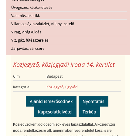
Üvegezés, képkeretezés
Vas-műszaki cikk
Villamossági szaküzlet, villanyszerelő
Virág, virágküldés
Víz, gáz, fűtésszerelés
Zárjavítás, zárcsere
Közjegyző, közjegyzői iroda 14. kerület
Cím
Budapest
Kategória
Közjegyző, ügyvéd
Ajánld ismerősödnek
Nyomtatás
Kapcsolatfelvétel
Térkép
Közjegyzőként dolgozom sok éves tapasztalattal. A közjegyzői
iroda rendelkezésre áll, amennyiben végrendelet készítésre