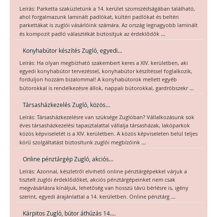
Leírás: Parketta szaküzletünk a 14. kerület szomszédságában található,
ahol forgalmazunk laminált padlókat, kültéri padlókat és beltéri
parkettákat is zuglói vásárlóink számára. Az ország legnagyobb laminált
...
és kompozit padló választékát biztosítjuk az érdeklődők
Konyhabútor készítés Zugló, egyedi...
Leírás: Ha olyan megbízható szakembert keres a XIV. kerületben, aki
egyedi konyhabútor tervezéssel, konyhabútor készítéssel foglalkozik,
forduljon hozzám bizalommal! A konyhabútorok mellett egyéb
...
bútorokkal is rendelkezésre állok, nappali bútorokkal, gardróbszekr
Társasházkezelés Zugló, közös...
Leírás: Társasházkezelésre van szüksége Zuglóban? Vállalkozásunk sok
éves társasházkezelési tapasztalattal vállalja társasházak, lakóparkok
közös képviseletét is a XIV. kerületben. A közös képviseleten belül teljes
...
körű szolgáltatást biztosítunk zuglói megbízóink
Online pénztárgép Zugló, akciós...
Leírás: Azonnal, készletről elvihető online pénztárgépekkel várjuk a
tisztelt zuglói érdeklődőket, akciós pénztárgépeinket nem csak
megvásárlásra kínáljuk, lehetőség van hosszú távú bérlésre is, igény
...
szerint, egyedi árajánlattal a 14. kerületben. Online pénztárg
Kárpitos Zugló, bútor áthúzás 14....