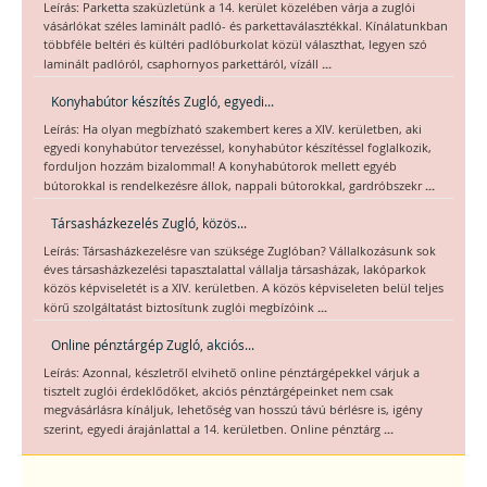
Leírás: Parketta szaküzletünk a 14. kerület közelében várja a zuglói
vásárlókat széles laminált padló- és parkettaválasztékkal. Kínálatunkban
többféle beltéri és kültéri padlóburkolat közül választhat, legyen szó
...
laminált padlóról, csaphornyos parkettáról, vízáll
Konyhabútor készítés Zugló, egyedi...
Leírás: Ha olyan megbízható szakembert keres a XIV. kerületben, aki
egyedi konyhabútor tervezéssel, konyhabútor készítéssel foglalkozik,
forduljon hozzám bizalommal! A konyhabútorok mellett egyéb
...
bútorokkal is rendelkezésre állok, nappali bútorokkal, gardróbszekr
Társasházkezelés Zugló, közös...
Leírás: Társasházkezelésre van szüksége Zuglóban? Vállalkozásunk sok
éves társasházkezelési tapasztalattal vállalja társasházak, lakóparkok
közös képviseletét is a XIV. kerületben. A közös képviseleten belül teljes
...
körű szolgáltatást biztosítunk zuglói megbízóink
Online pénztárgép Zugló, akciós...
Leírás: Azonnal, készletről elvihető online pénztárgépekkel várjuk a
tisztelt zuglói érdeklődőket, akciós pénztárgépeinket nem csak
megvásárlásra kínáljuk, lehetőség van hosszú távú bérlésre is, igény
...
szerint, egyedi árajánlattal a 14. kerületben. Online pénztárg