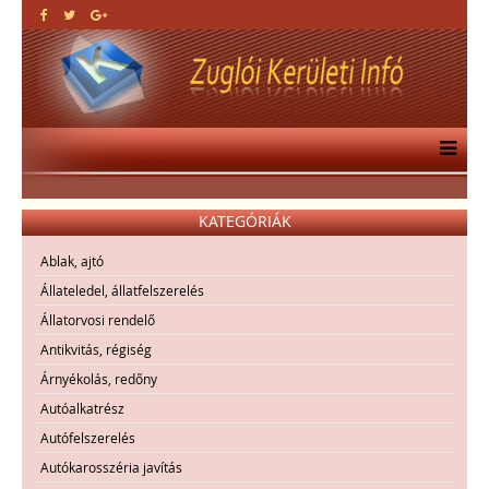
KATEGÓRIÁK
Ablak, ajtó
Állateledel, állatfelszerelés
Állatorvosi rendelő
Antikvitás, régiség
Árnyékolás, redőny
Autóalkatrész
Autófelszerelés
Autókarosszéria javítás