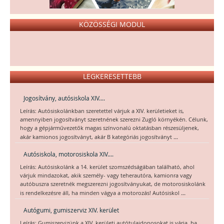
KÖZÖSSÉGI MODUL
LEGKERESETTEBB
Jogosítvány, autósiskola XIV....
Leírás: Autósiskolánkban szeretettel várjuk a XIV. kerületieket is,
amennyiben jogosítványt szeretnének szerezni Zugló környékén. Célunk,
hogy a gépjárművezetők magas színvonalú oktatásban részesüljenek,
...
akár kamionos jogosítványt, akár B kategóriás jogosítványt
Autósiskola, motorosiskola XIV....
Leírás: Autósiskolánk a 14. kerület szomszédságában található, ahol
várjuk mindazokat, akik személy- vagy teherautóra, kamionra vagy
autóbuszra szeretnék megszerezni jogosítványukat, de motorosiskolánk
...
is rendelkezésre áll, ha minden vágya a motorozás! Autósiskol
Autógumi, gumiszerviz XIV. kerület
Leírás: Gumiszervizünk a XIV. kerületi autótulajdonosokat is várja, ha