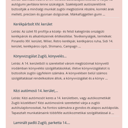
autógumi javításra lenne szükségük. Szakképzett autószerelőink
biztosítják a minőségi munkát zuglói megbízóink részére, korrekt árak
...
mellett, precízen és gyorsan dolgoznak. Márkafüggetlen gumi
Kerékpárbolt XIV. kerület
Leírás: Az üzlet fő profilja a közép- és felső kategóriás országúti
kerékpárok és alkatrészeinek értékesítése. Tevékenységek, termékek:
Pinarello XIV. kerület, Wilier, Retro kerékpár, kerékpáros ruha, Sidi 14.
...
kerület, kerékpáros cipő, Shimano, Campagn
Könyvvizsgálat Zugló, könyvelés...
Leírás: A 14. kerületből is szeretettel várom megbízóimat könyvelő
irodámban könyvelési szolgáltatásokkal, illetve könyvvizsgálatot is
biztosítok zuglói ügyfeleim számára. A könyvelésen belül számos
...
szolgáltatással rendelkezésre állok, a könyvvizsgálat és a könyv
Kézi autómosó 14. kerület,...
Leírás: Kézi autómosót keres a 14. kerületben, vagy autókozmetikát
Zugló közelében? Kézi autómosónk szeretettel várja a zuglói
autótulajdonosokat, ha fontos számukra a gondos és alapos autóápolás.
...
Tapasztalt munkatársaink többféle autókozmetikai szolgáltatással á
Laminált padló Zugló, parketta 14....