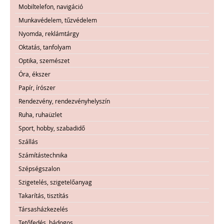
Mobiltelefon, navigáció
Munkavédelem, tűzvédelem
Nyomda, reklámtárgy
Oktatás, tanfolyam
Optika, szemészet
Óra, ékszer
Papír, írószer
Rendezvény, rendezvényhelyszín
Ruha, ruhaüzlet
Sport, hobby, szabadidő
Szállás
Számítástechnika
Szépségszalon
Szigetelés, szigetelőanyag
Takarítás, tisztítás
Társasházkezelés
Tetőfedés, bádogos