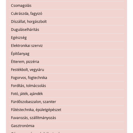
Csomagolás
Cukrászda, fagyizó
Díszállat, horgászbolt
Duguláselhárítás
Egészség
Elektronikai szerviz
Építőanyag
Étterem, pizzéria
Festékbolt, vegyiáru
Fogorvos, fogtechnika
Fordítás, tolmácsolás
Fotó, játék, ajándék
Fürdőszobaszalon, szaniter
Fűtéstechnika, épületgépészet
Fuvarozás, szállítmányozás
Gasztronómia