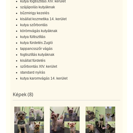
kutya fogtisztítás XIV. kerület
szájápolás kutyáknak
bűzmirigy kezelés
kisállat kozmetika 14. kerület
kutya szőrbontás
körömvágás kutyáknak
kutya fültisztítás
kutya fürdetés Zugló
tappancsszőr vágás
fogtisztítás kutyáknak
kisállat fürdetés
szőrbontás XIV. kerület
standard nyírás
kutya karomvágás 14. kerület
Képek (8)