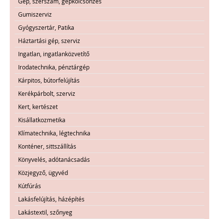
Gép, szerszám, gépkölcsönzés
Gumiszerviz
Gyógyszertár, Patika
Háztartási gép, szerviz
Ingatlan, ingatlanközvetítő
Irodatechnika, pénztárgép
Kárpitos, bútorfelújítás
Kerékpárbolt, szerviz
Kert, kertészet
Kisállatkozmetika
Klímatechnika, légtechnika
Konténer, sittszállítás
Könyvelés, adótanácsadás
Közjegyző, ügyvéd
Kútfúrás
Lakásfelújítás, házépítés
Lakástextil, szőnyeg