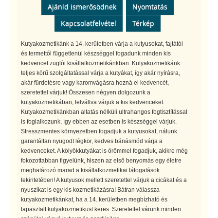
Ajánld ismerősödnek
Nyomtatás
Kapcsolatfelvétel
Térkép
Kutyakozmetikánk a 14. kerületben várja a kutyusokat, fajtától
és termettől függetlenül készséggel fogadunk minden kis
kedvencet zuglói kisállatkozmetikánkban. Kutyakozmetikánk
teljes körű szolgáltatással várja a kutyákat, így akár nyírásra,
akár fürdetésre vagy karomvágásra hozná el kedvencét,
szeretettel várjuk! Összesen négyen dolgozunk a
kutyakozmetikában, felváltva várjuk a kis kedvenceket.
Kutyakozmetikánkban altatás nélküli ultrahangos fogtisztítással
is foglalkozunk, így ebben az esetben is készséggel várjuk.
Stresszmentes környezetben fogadjuk a kutyusokat, nálunk
garantáltan nyugodt légkör, kedves bánásmód várja a
kedvenceket. A kölyökkutyákat is örömmel fogadjuk, akikre még
fokozottabban figyelünk, hiszen az első benyomás egy életre
meghatározó marad a kisállatkozmetikai látogatások
tekintetében! A kutyusok mellett szeretettel várjuk a cicákat és a
nyuszikat is egy kis kozmetikázásra! Bátran válassza
kutyakozmetikánkat, ha a 14. kerületben megbízható és
tapasztalt kutyakozmetikust keres. Szeretettel várunk minden