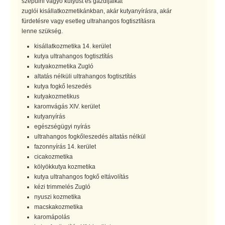
szépülni vágyó kutyust és gazdijaikat
zuglói kisállatkozmetikánkban, akár kutyanyírásra, akár
fürdetésre vagy esetleg ultrahangos fogtisztításra
lenne szükség.
kisállatkozmetika 14. kerület
kutya ultrahangos fogtisztítás
kutyakozmetika Zugló
altatás nélküli ultrahangos fogtisztítás
kutya fogkő leszedés
kutyakozmetikus
karomvágás XIV. kerület
kutyanyírás
egészségügyi nyírás
ultrahangos fogkőleszedés altatás nélkül
fazonnyírás 14. kerület
cicakozmetika
kölyökkutya kozmetika
kutya ultrahangos fogkő eltávolítás
kézi trimmelés Zugló
nyuszi kozmetika
macskakozmetika
karomápolás