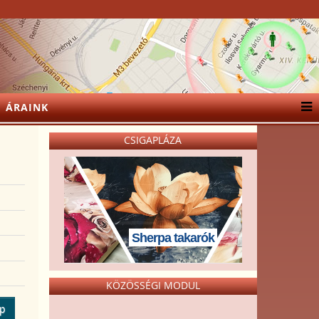
ÁRAINK
CSIGAPLÁZA
Sherpa takarók
KÖZÖSSÉGI MODUL
ép