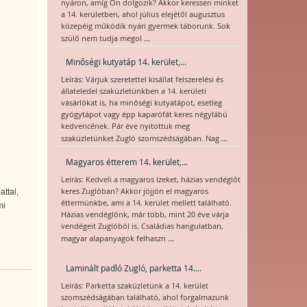
nyáron, amíg Ön dolgozik? Akkor keressen minket
a 14. kerületben, ahol július elejétől augusztus
közepéig működik nyári gyermek táborunk. Sok
...
szülő nem tudja megol
Minőségi kutyatáp 14. kerület,...
Leírás: Várjuk szeretettel kisállat felszerelési és
állateledel szaküzletünkben a 14. kerületi
vásárlókat is, ha minőségi kutyatápot, esetleg
gyógytápot vagy épp kaparófát keres négylábú
kedvencének. Pár éve nyitottuk meg
...
szaküzletünket Zugló szomszédságában. Nag
Magyaros étterem 14. kerület,...
Leírás: Kedveli a magyaros ízeket, házias vendéglőt
keres Zuglóban? Akkor jöjjön el magyaros
ttal,
éttermünkbe, ami a 14. kerület mellett található.
mi
Házias vendéglőnk, már több, mint 20 éve várja
vendégeit Zuglóból is. Családias hangulatban,
...
magyar alapanyagok felhaszn
Laminált padló Zugló, parketta 14....
Leírás: Parketta szaküzletünk a 14. kerület
szomszédságában található, ahol forgalmazunk