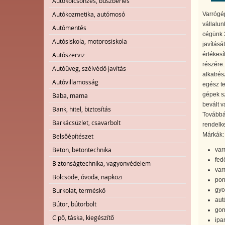
Autókölcsönzés, buszbérlés
Autókozmetika, autómosó
Varrógép
vállalun
Autómentés
cégünk 2
Autósiskola, motorosiskola
javításá
értékesí
Autószerviz
részére.
Autóüveg, szélvédő javítás
alkatrés
Autóvillamosság
egész te
gépek sz
Baba, mama
bevált v
Bank, hitel, biztosítás
Továbbá 
Barkácsüzlet, csavarbolt
rendelke
Márkák: 
Belsőépítészet
Beton, betontechnika
var
fed
Biztonságtechnika, vagyonvédelem
var
Bölcsöde, óvoda, napközi
pon
gyo
Burkolat, terméskő
aut
Bútor, bútorbolt
gom
Cipő, táska, kiegészítő
ipa