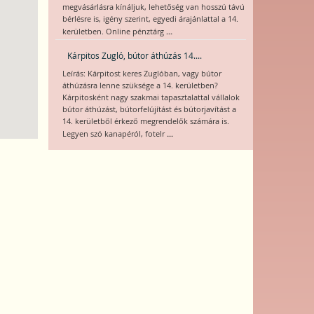
megvásárlásra kínáljuk, lehetőség van hosszú távú
bérlésre is, igény szerint, egyedi árajánlattal a 14.
...
kerületben. Online pénztárg
Kárpitos Zugló, bútor áthúzás 14....
Leírás: Kárpitost keres Zuglóban, vagy bútor
áthúzásra lenne szüksége a 14. kerületben?
Kárpitosként nagy szakmai tapasztalattal vállalok
bútor áthúzást, bútorfelújítást és bútorjavítást a
14. kerületből érkező megrendelők számára is.
...
Legyen szó kanapéról, fotelr