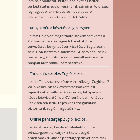
laminált padlókat, kültéri padlókat és beltéri
parkettákat is zuglói vásárlóink számára. Az ország
legnagyobb laminált és kompozit padló
...
választékát biztosítjuk az érdeklődők
Konyhabútor készítés Zugló, egyedi...
Leírás: Ha olyan megbízható szakembert keres a
XIV. kerületben, aki egyedi konyhabútor
tervezéssel, konyhabútor készítéssel foglalkozik,
forduljon hozzám bizalommal! A konyhabútorok
mellett egyéb bútorokkal is rendelkezésre állok,
...
nappali bútorokkal, gardróbszekr
Társasházkezelés Zugló, közös...
Leírás: Társasházkezelésre van szüksége Zuglóban?
Vállalkozásunk sok éves társasházkezelési
tapasztalattal vállalja társasházak, lakóparkok
közös képviseletét is a XIV. kerületben. A közös
képviseleten belül teljes körű szolgáltatást
...
biztosítunk zuglói megbízóink
Online pénztárgép Zugló, akciós...
Leírás: Azonnal, készletről elvihető online
pénztárgépekkel várjuk a tisztelt zuglói
érdeklődőket, akciós pénztárgépeinket nem csak