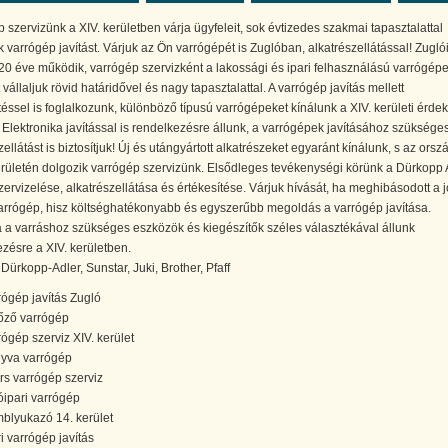
 szervizünk a XIV. kerületben várja ügyfeleit, sok évtizedes szakmai tapasztalattal
k varrógép javítást. Várjuk az Ön varrógépét is Zuglóban, alkatrészellátással! Zugló
0 éve működik, varrógép szervizként a lakossági és ipari felhasználású varrógép
t vállaljuk rövid határidővel és nagy tapasztalattal. A varrógép javítás mellett
téssel is foglalkozunk, különböző típusú varrógépeket kínálunk a XIV. kerületi érde
 Elektronika javítással is rendelkezésre állunk, a varrógépek javításához szüksége
zellátást is biztosítjuk! Új és utángyártott alkatrészeket egyaránt kínálunk, s az orsz
rületén dolgozik varrógép szervizünk. Elsődleges tevékenységi körünk a Dürkopp 
ervizelése, alkatrészellátása és értékesítése. Várjuk hívását, ha meghibásodott a j
arrógép, hisz költséghatékonyabb és egyszerűbb megoldás a varrógép javítása.
a varráshoz szükséges eszközök és kiegészítők széles választékával állunk
zésre a XIV. kerületben.
Dürkopp-Adler, Sunstar, Juki, Brother, Pfaff
rógép javítás Zugló
őző varrógép
rógép szerviz XIV. kerület
yva varrógép
rs varrógép szerviz
óipari varrógép
blyukazó 14. kerület
ri varrógép javítás