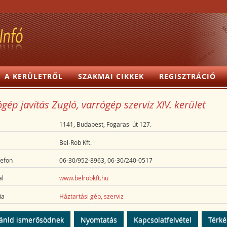
A KERÜLETRŐL
SZAKMAI CIKKEK
REGISZTRÁCIÓ
gép javítás Zugló, varrógép szerviz XIV. kerület
1141, Budapest, Fogarasi út 127.
Bel-Rob Kft.
lefon
06-30/952-8963, 06-30/240-0517
l
www.belrobkft.hu
ia
Háztartási gép, szerviz
ánld ismerősödnek
Nyomtatás
Kapcsolatfelvétel
Térk