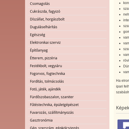
kon
Csomagolás
sza
Cukrászda, fagyizó
neh
Díszállat, horgászbolt
inte
sza
Duguláselhárítás
gom
Egészség
var
Elektronikai szerviz
var
sza
Építőanyag
var
Étterem, pizzéria
röv
Festékbolt, vegyiáru
Dür
var
Fogorvos, fogtechnika
Ha elrom
Fordítás, tolmácsolás
ipari fe
Fotó, játék, ajándék
szabásho
Fürdőszobaszalon, szaniter
Fűtéstechnika, épületgépészet
Képek
Fuvarozás, szállítmányozás
Gasztronómia
Gép, szerszám, gépkölcsönzés