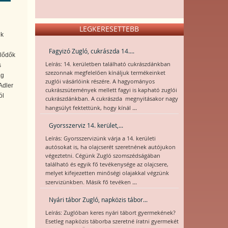
i
LEGKERESETTEBB
ek
Fagyizó Zugló, cukrászda 14....
klődők
Leírás: 14. kerületben található cukrászdánkban
s
szezonnak megfelelően kínáljuk termékeinket
ág
zuglói vásárlóink részére. A hagyományos
Adler
cukrászsütemények mellett fagyi is kapható zuglói
ól
cukrászdánkban. A cukrászda megnyitásakor nagy
...
hangsúlyt fektettünk, hogy kínál
Gyorsszerviz 14. kerület,...
Leírás: Gyorsszervizünk várja a 14. kerületi
autósokat is, ha olajcserét szeretnének autójukon
végeztetni. Cégünk Zugló szomszédságában
található és egyik fő tevékenysége az olajcsere,
melyet kifejezetten minőségi olajakkal végzünk
...
szervizünkben. Másik fő tevéken
Nyári tábor Zugló, napközis tábor...
Leírás: Zuglóban keres nyári tábort gyermekének?
Esetleg napközis táborba szeretné íratni gyermekét