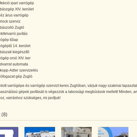
fekció ipari varrógép
bászgép XIV. kerület
éz árus varrógép
rlock szerviz
bászolló Zugló
bfelvarró javítás
rógép tűlap
rógéptű 14. kerület
bászati kiegészítő
rógép orsó XIV. ker
idvarrat automata
kopp-Adler szervizelés
rófogazat gép Zugló
lott varrógépe és varrógép szervizt keres Zuglóban, várjuk nagy szakmai tapasztala
lhasználású gépek javítását is végezzük a lakossági megbízások mellett! Minden, a
z, varráshoz szükséges, mi javítjuk!
 (8)