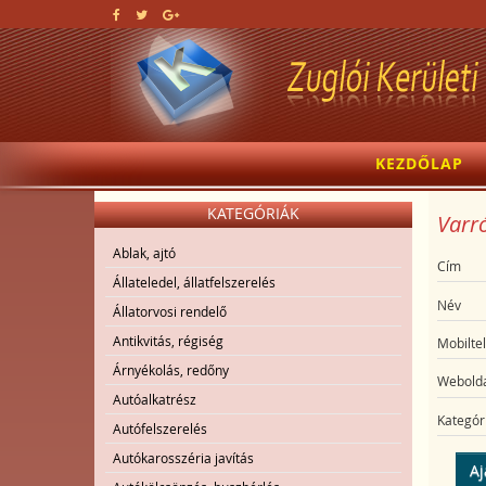
KEZDŐLAP
KATEGÓRIÁK
Varró
Ablak, ajtó
Cím
Állateledel, állatfelszerelés
Név
Állatorvosi rendelő
Antikvitás, régiség
Mobilte
Árnyékolás, redőny
Webolda
Autóalkatrész
Kategór
Autófelszerelés
Autókarosszéria javítás
Aj