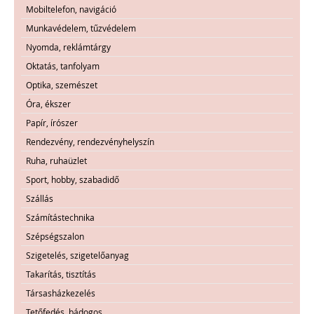
Mobiltelefon, navigáció
Munkavédelem, tűzvédelem
Nyomda, reklámtárgy
Oktatás, tanfolyam
Optika, szemészet
Óra, ékszer
Papír, írószer
Rendezvény, rendezvényhelyszín
Ruha, ruhaüzlet
Sport, hobby, szabadidő
Szállás
Számítástechnika
Szépségszalon
Szigetelés, szigetelőanyag
Takarítás, tisztítás
Társasházkezelés
Tetőfedés, bádogos