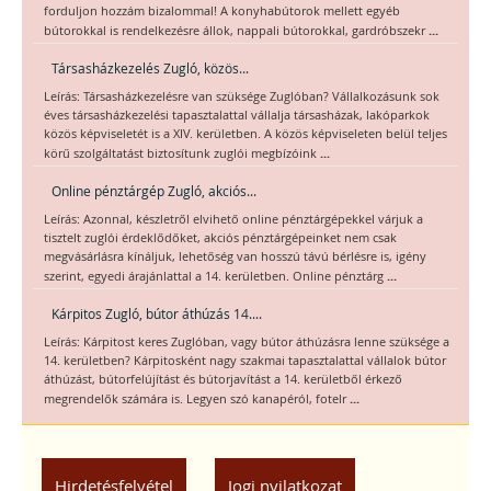
forduljon hozzám bizalommal! A konyhabútorok mellett egyéb
...
bútorokkal is rendelkezésre állok, nappali bútorokkal, gardróbszekr
Társasházkezelés Zugló, közös...
Leírás: Társasházkezelésre van szüksége Zuglóban? Vállalkozásunk sok
éves társasházkezelési tapasztalattal vállalja társasházak, lakóparkok
közös képviseletét is a XIV. kerületben. A közös képviseleten belül teljes
...
körű szolgáltatást biztosítunk zuglói megbízóink
Online pénztárgép Zugló, akciós...
Leírás: Azonnal, készletről elvihető online pénztárgépekkel várjuk a
tisztelt zuglói érdeklődőket, akciós pénztárgépeinket nem csak
megvásárlásra kínáljuk, lehetőség van hosszú távú bérlésre is, igény
...
szerint, egyedi árajánlattal a 14. kerületben. Online pénztárg
Kárpitos Zugló, bútor áthúzás 14....
Leírás: Kárpitost keres Zuglóban, vagy bútor áthúzásra lenne szüksége a
14. kerületben? Kárpitosként nagy szakmai tapasztalattal vállalok bútor
áthúzást, bútorfelújítást és bútorjavítást a 14. kerületből érkező
...
megrendelők számára is. Legyen szó kanapéról, fotelr
Hirdetésfelvétel
Jogi nyilatkozat