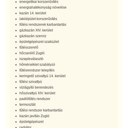
energetikai korszerűsítés
energiahatékonyság növelése
kazán 14. kerület
lakóépület korszerűsítés
fűtési rendszerek karbantartás
gázkazán XIV. kerület
gázkazán szerviz
épületgépészet szaküzlet
fűtésszerelő
hőcserélő Zugló
iszapleválasztó
hőmérséklet szabályzó
fűtésrendszer telepítés
keringető szivattyú 14. kerület
fűtési szivattyú
vízlágyító berendezés
hőszivattyú XIV. kerület
padlófűtés rendszer
termosztát
fűtési rendszer karbantartás
kazán javítás Zugló
épületgépészet
radiátor