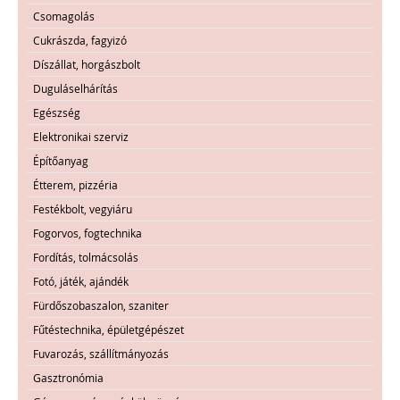
Csomagolás
Cukrászda, fagyizó
Díszállat, horgászbolt
Duguláselhárítás
Egészség
Elektronikai szerviz
Építőanyag
Étterem, pizzéria
Festékbolt, vegyiáru
Fogorvos, fogtechnika
Fordítás, tolmácsolás
Fotó, játék, ajándék
Fürdőszobaszalon, szaniter
Fűtéstechnika, épületgépészet
Fuvarozás, szállítmányozás
Gasztronómia