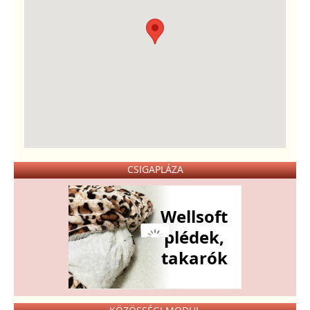
CSIGAPLÁZA
Wellsoft
plédek,
takarók