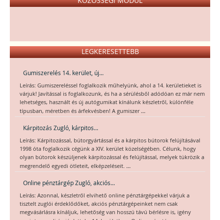
KÖZÖSSÉGI MODUL
LEGKERESETTEBB
Gumiszerelés 14. kerület, új...
Leírás: Gumiszereléssel foglalkozik műhelyünk, ahol a 14. kerületieket is
várjuk! Javítással is foglalkozunk, és ha a sérülésből adódóan ez már nem
lehetséges, használt és új autógumikat kínálunk készletről, különféle
...
típusban, méretben és árfekvésben! A gumiszer
Kárpitozás Zugló, kárpitos...
Leírás: Kárpitozással, bútorgyártással és a kárpitos bútorok felújításával
1998 óta foglalkozik cégünk a XIV. kerület közelségében. Célunk, hogy
olyan bútorok készüljenek kárpitozással és felújítással, melyek tükrözik a
...
megrendelő egyedi ötleteit, elképzeléseit.
Online pénztárgép Zugló, akciós...
Leírás: Azonnal, készletről elvihető online pénztárgépekkel várjuk a
tisztelt zuglói érdeklődőket, akciós pénztárgépeinket nem csak
megvásárlásra kínáljuk, lehetőség van hosszú távú bérlésre is, igény