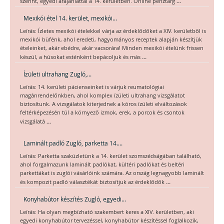
...
szerint, egyedi árajánlattal a 14. kerületben. Online pénztárg
Mexikói étel 14. kerület, mexikói...
Leírás: Ízletes mexikói ételekkel várja az érdeklődőket a XIV. kerületből is
mexikói büfénk, ahol eredeti, hagyományos receptek alapján készítjük
ételeinket, akár ebédre, akár vacsorára! Minden mexikói ételünk frissen
...
készül, a húsokat esténként bepácoljuk és más
Ízületi ultrahang Zugló,...
Leírás: 14. kerületi pácienseinket is várjuk reumatológiai
magánrendelőnkben, ahol komplex ízületi ultrahang vizsgálatot
biztosítunk. A vizsgálatok kiterjednek a kóros ízületi elváltozások
feltérképezésén túl a környező izmok, erek, a porcok és csontok
...
vizsgálatá
Laminált padló Zugló, parketta 14....
Leírás: Parketta szaküzletünk a 14. kerület szomszédságában található,
ahol forgalmazunk laminált padlókat, kültéri padlókat és beltéri
parkettákat is zuglói vásárlóink számára. Az ország legnagyobb laminált
...
és kompozit padló választékát biztosítjuk az érdeklődők
Konyhabútor készítés Zugló, egyedi...
Leírás: Ha olyan megbízható szakembert keres a XIV. kerületben, aki
egyedi konyhabútor tervezéssel, konyhabútor készítéssel foglalkozik,