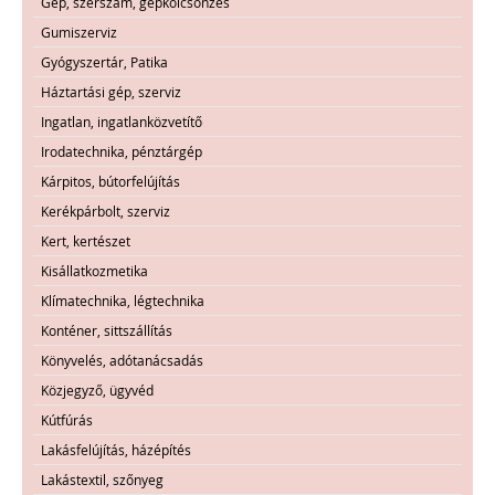
Gép, szerszám, gépkölcsönzés
Gumiszerviz
Gyógyszertár, Patika
Háztartási gép, szerviz
Ingatlan, ingatlanközvetítő
Irodatechnika, pénztárgép
Kárpitos, bútorfelújítás
Kerékpárbolt, szerviz
Kert, kertészet
Kisállatkozmetika
Klímatechnika, légtechnika
Konténer, sittszállítás
Könyvelés, adótanácsadás
Közjegyző, ügyvéd
Kútfúrás
Lakásfelújítás, házépítés
Lakástextil, szőnyeg