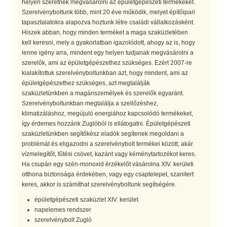
helyen szeretnék megvásárolni az épületgépészeti termékeket.
Szerelvényboltunk több, mint 20 éve működik, melyet építőipari
tapasztalatokra alapozva hoztunk létre családi vállalkozásként.
Hiszek abban, hogy minden terméket a maga szaküzletében
kell keresni, mely a gyakorlatban igazolódott, ahogy az is, hogy
lenne igény arra, mindent egy helyen tudjanak megvásárolni a
szerelők, ami az épületgépészethez szükséges. Ezért 2007-re
kialakítottuk szerelvényboltunkban azt, hogy mindent, ami az
épületgépészethez szükséges, azt megtalálják
szaküzletünkben a magánszemélyek és szerelők egyaránt.
Szerelvényboltunkban megtalálja a szellőzéshez,
klimatizáláshoz, megújuló energiához kapcsolódó termékeket,
így érdemes hozzánk Zuglóból is ellátogatni. Épületgépészeti
szaküzletünkben segítőkész eladók segítenek megoldani a
problémát és eligazodni a szerelvénybolt termékei között, akár
vízmelegítőt, fűtési csövet, kazánt vagy kéménytartozékot keres.
Ha csupán egy szén-monoxid érzékelőt vásárolna XIV. kerületi
otthona biztonsága érdekében, vagy egy csaptelepet, szanitert
keres, akkor is számíthat szerelvényboltunk segítségére.
épületgépészeti szaküzlet XIV. kerület
napelemes rendszer
szerelvénybolt Zugló