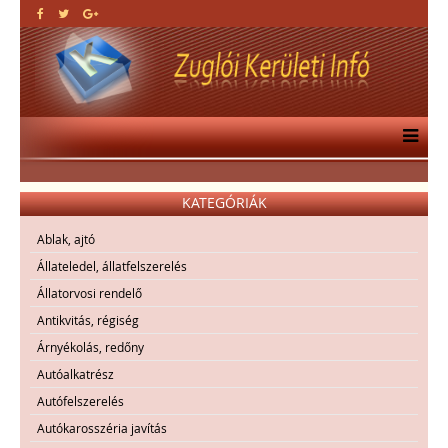
KATEGÓRIÁK
Ablak, ajtó
Állateledel, állatfelszerelés
Állatorvosi rendelő
Antikvitás, régiség
Árnyékolás, redőny
Autóalkatrész
Autófelszerelés
Autókarosszéria javítás