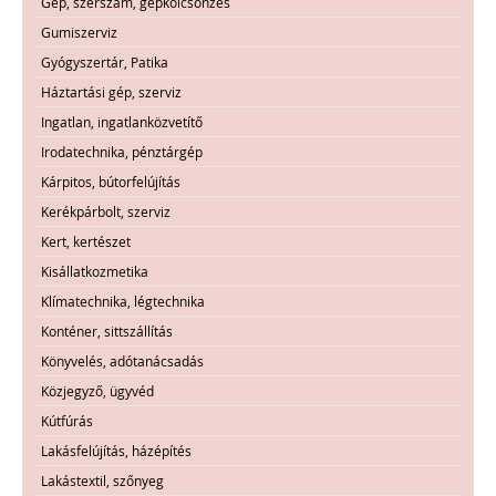
Gép, szerszám, gépkölcsönzés
Gumiszerviz
Gyógyszertár, Patika
Háztartási gép, szerviz
Ingatlan, ingatlanközvetítő
Irodatechnika, pénztárgép
Kárpitos, bútorfelújítás
Kerékpárbolt, szerviz
Kert, kertészet
Kisállatkozmetika
Klímatechnika, légtechnika
Konténer, sittszállítás
Könyvelés, adótanácsadás
Közjegyző, ügyvéd
Kútfúrás
Lakásfelújítás, házépítés
Lakástextil, szőnyeg