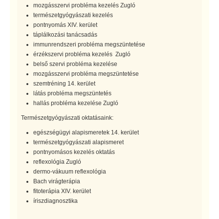
mozgásszervi probléma kezelés Zugló
természetgyógyászati kezelés
pontnyomás XIV. kerület
táplálkozási tanácsadás
immunrendszeri probléma megszüntetése
érzékszervi probléma kezelés Zugló
belső szervi probléma kezelése
mozgásszervi probléma megszüntetése
szemtréning 14. kerület
látás probléma megszüntetés
hallás probléma kezelése Zugló
Természetgyógyászati oktatásaink:
egészségügyi alapismeretek 14. kerület
természetgyógyászati alapismeret
pontnyomásos kezelés oktatás
reflexológia Zugló
dermo-vákuum reflexológia
Bach virágterápia
fitoterápia XIV. kerület
íriszdiagnosztika