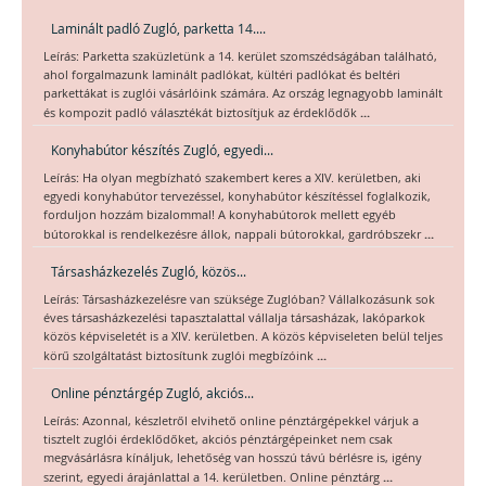
Laminált padló Zugló, parketta 14....
Leírás: Parketta szaküzletünk a 14. kerület szomszédságában található,
ahol forgalmazunk laminált padlókat, kültéri padlókat és beltéri
parkettákat is zuglói vásárlóink számára. Az ország legnagyobb laminált
...
és kompozit padló választékát biztosítjuk az érdeklődők
Konyhabútor készítés Zugló, egyedi...
Leírás: Ha olyan megbízható szakembert keres a XIV. kerületben, aki
egyedi konyhabútor tervezéssel, konyhabútor készítéssel foglalkozik,
forduljon hozzám bizalommal! A konyhabútorok mellett egyéb
...
bútorokkal is rendelkezésre állok, nappali bútorokkal, gardróbszekr
Társasházkezelés Zugló, közös...
Leírás: Társasházkezelésre van szüksége Zuglóban? Vállalkozásunk sok
éves társasházkezelési tapasztalattal vállalja társasházak, lakóparkok
közös képviseletét is a XIV. kerületben. A közös képviseleten belül teljes
...
körű szolgáltatást biztosítunk zuglói megbízóink
Online pénztárgép Zugló, akciós...
Leírás: Azonnal, készletről elvihető online pénztárgépekkel várjuk a
tisztelt zuglói érdeklődőket, akciós pénztárgépeinket nem csak
megvásárlásra kínáljuk, lehetőség van hosszú távú bérlésre is, igény
...
szerint, egyedi árajánlattal a 14. kerületben. Online pénztárg