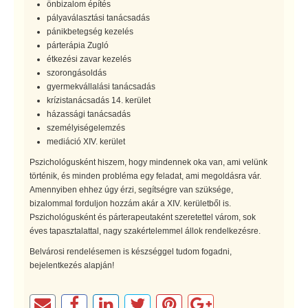
önbizalom építés
pályaválasztási tanácsadás
pánikbetegség kezelés
párterápia Zugló
étkezési zavar kezelés
szorongásoldás
gyermekvállalási tanácsadás
krízistanácsadás 14. kerület
házassági tanácsadás
személyiségelemzés
mediáció XIV. kerület
Pszichológusként hiszem, hogy mindennek oka van, ami velünk
történik, és minden probléma egy feladat, ami megoldásra vár.
Amennyiben ehhez úgy érzi, segítségre van szüksége,
bizalommal forduljon hozzám akár a XIV. kerületből is.
Pszichológusként és párterapeutaként szeretettel várom, sok
éves tapasztalattal, nagy szakértelemmel állok rendelkezésre.
Belvárosi rendelésemen is készséggel tudom fogadni,
bejelentkezés alapján!