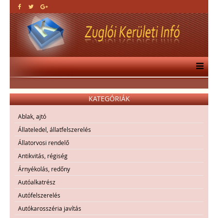
KATEGÓRIÁK
Ablak, ajtó
Állateledel, állatfelszerelés
Állatorvosi rendelő
Antikvitás, régiség
Árnyékolás, redőny
Autóalkatrész
Autófelszerelés
Autókarosszéria javítás