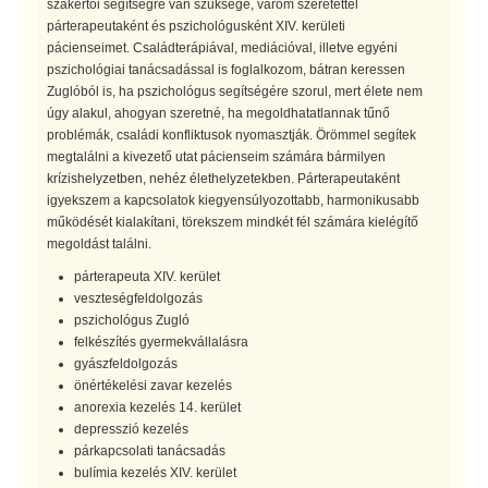
szakértői segítségre van szüksége, várom szeretettel
párterapeutaként és pszichológusként XIV. kerületi
pácienseimet. Családterápiával, mediációval, illetve egyéni
pszichológiai tanácsadással is foglalkozom, bátran keressen
Zuglóból is, ha pszichológus segítségére szorul, mert élete nem
úgy alakul, ahogyan szeretné, ha megoldhatatlannak tűnő
problémák, családi konfliktusok nyomasztják. Örömmel segítek
megtalálni a kivezető utat pácienseim számára bármilyen
krízishelyzetben, nehéz élethelyzetekben. Párterapeutaként
igyekszem a kapcsolatok kiegyensúlyozottabb, harmonikusabb
működését kialakítani, törekszem mindkét fél számára kielégítő
megoldást találni.
párterapeuta XIV. kerület
veszteségfeldolgozás
pszichológus Zugló
felkészítés gyermekvállalásra
gyászfeldolgozás
önértékelési zavar kezelés
anorexia kezelés 14. kerület
depresszió kezelés
párkapcsolati tanácsadás
bulímia kezelés XIV. kerület