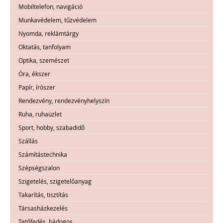
Mobiltelefon, navigáció
Munkavédelem, tűzvédelem
Nyomda, reklámtárgy
Oktatás, tanfolyam
Optika, szemészet
Óra, ékszer
Papír, írószer
Rendezvény, rendezvényhelyszín
Ruha, ruhaüzlet
Sport, hobby, szabadidő
Szállás
Számítástechnika
Szépségszalon
Szigetelés, szigetelőanyag
Takarítás, tisztítás
Társasházkezelés
Tetőfedés, bádogos