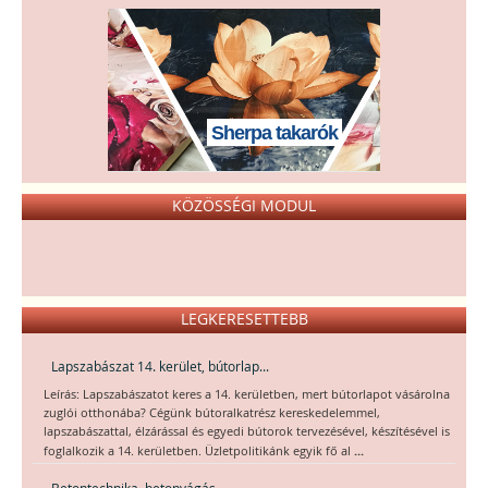
Sherpa takarók
KÖZÖSSÉGI MODUL
LEGKERESETTEBB
Lapszabászat 14. kerület, bútorlap...
Leírás: Lapszabászatot keres a 14. kerületben, mert bútorlapot vásárolna
zuglói otthonába? Cégünk bútoralkatrész kereskedelemmel,
lapszabászattal, élzárással és egyedi bútorok tervezésével, készítésével is
...
foglalkozik a 14. kerületben. Üzletpolitikánk egyik fő al
Betontechnika, betonvágás,...