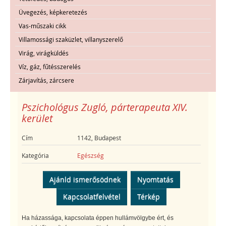
Üvegezés, képkeretezés
Vas-műszaki cikk
Villamossági szaküzlet, villanyszerelő
Virág, virágküldés
Víz, gáz, fűtésszerelés
Zárjavítás, zárcsere
Pszichológus Zugló, párterapeuta XIV.
kerület
Cím
1142, Budapest
Kategória
Egészség
Ajánld ismerősödnek
Nyomtatás
Kapcsolatfelvétel
Térkép
Ha házassága, kapcsolata éppen hullámvölgybe ért, és