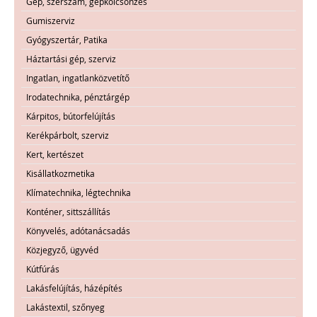
Gép, szerszám, gépkölcsönzés
Gumiszerviz
Gyógyszertár, Patika
Háztartási gép, szerviz
Ingatlan, ingatlanközvetítő
Irodatechnika, pénztárgép
Kárpitos, bútorfelújítás
Kerékpárbolt, szerviz
Kert, kertészet
Kisállatkozmetika
Klímatechnika, légtechnika
Konténer, sittszállítás
Könyvelés, adótanácsadás
Közjegyző, ügyvéd
Kútfúrás
Lakásfelújítás, házépítés
Lakástextil, szőnyeg