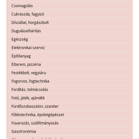
Csomagolás
Cukrászda, fagyizó
Díszállat, horgászbolt
Duguláselhárítás
Egészség
Elektronikai szerviz
Építőanyag
Étterem, pizzéria
Festékbolt, vegyiáru
Fogorvos, fogtechnika
Fordítás, tolmácsolás
Fotó, játék, ajándék
Fürdőszobaszalon, szaniter
Fűtéstechnika, épületgépészet
Fuvarozás, szállítmányozás
Gasztronómia