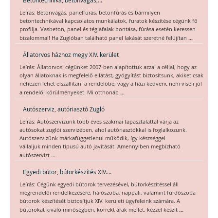
Leírás: Betonvágás, panelfúrás, betonfúrás és bármilyen
betontechnikával kapcsolatos munkálatok, furatok készítése cégünk fő
profilja. Vasbeton, panel és téglafalak bontása, fúrása esetén keressen
...
bizalommal! Ha Zuglóban található panel lakását szeretné felújítan
Állatorvos házhoz megy XIV. kerület
Leírás: Állatorvosi cégünket 2007-ben alapítottuk azzal a céllal, hogy az
olyan állatoknak is megfelelő ellátást, gyógyítást biztosítsunk, akiket csak
nehezen lehet elszállítani a rendelőbe, vagy a házi kedvenc nem viseli jól
...
a rendelői körülményeket. Mi otthonáb
Autószerviz, autóriasztó Zugló
Leírás: Autószervizünk több éves szakmai tapasztalattal várja az
autósokat zuglói szervizében, ahol autóriasztókkal is foglalkozunk.
Autószervizünk márkafüggetlenül működik, így készséggel
vállaljuk minden típusú autó javítását. Amennyiben megbízható
...
autószervizt
Egyedi bútor, bútorkészítés XIV....
Leírás: Cégünk egyedi bútorok tervezésével, bútorkészítéssel áll
megrendelői rendelkezésére, hálószoba, nappali, valamint fürdőszoba
bútorok készítését biztosítjuk XIV. kerületi ügyfeleink számára. A
...
bútorokat kiváló minőségben, korrekt árak mellet, kézzel készít