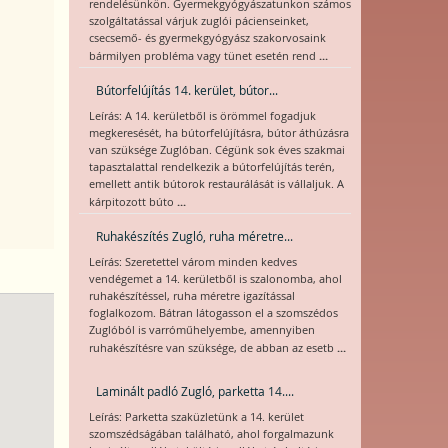
rendelésünkön. Gyermekgyógyászatunkon számos
szolgáltatással várjuk zuglói pácienseinket,
csecsemő- és gyermekgyógyász szakorvosaink
...
bármilyen probléma vagy tünet esetén rend
Bútorfelújítás 14. kerület, bútor...
Leírás: A 14. kerületből is örömmel fogadjuk
megkeresését, ha bútorfelújításra, bútor áthúzásra
van szüksége Zuglóban. Cégünk sok éves szakmai
tapasztalattal rendelkezik a bútorfelújítás terén,
emellett antik bútorok restaurálását is vállaljuk. A
...
kárpitozott búto
Ruhakészítés Zugló, ruha méretre...
Leírás: Szeretettel várom minden kedves
vendégemet a 14. kerületből is szalonomba, ahol
ruhakészítéssel, ruha méretre igazítással
foglalkozom. Bátran látogasson el a szomszédos
Zuglóból is varróműhelyembe, amennyiben
...
ruhakészítésre van szüksége, de abban az esetb
Laminált padló Zugló, parketta 14....
Leírás: Parketta szaküzletünk a 14. kerület
szomszédságában található, ahol forgalmazunk