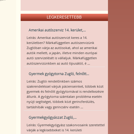
LEGKERESETTEBB
Amerikai autószerviz 14. kerület,...
Leírás: Amerikai autószervizt keres a 14.
kerületben? Márkafüggetlen autószervizünk
Zuglóban várja az autósokat, ahol az amerikai
autók mellett, a japán, illetve minden európai
autó szervizelését is vállaljuk. Márkafüggetlen
...
autószervizünkben az autó típusától, é
Gyermek gyógytorna Zugló, felnőtt...
Leírás: Zuglói rendelőnkben számos
szakrendeléssel várjuk pácienseinket, többek közt
gyermek és felnőtt gyógytornával is rendelkezésre
állunk. A gyógytorna számtalan probléma esetén
nyújt segítséget, többek közt gerincferdülés,
...
tartáshibák vagy gerincsérv esetén
Gyermekgyógyászat Zugló,...
Leírás: Gyermekgyógyász szakorvosaink szeretettel
várják a legkisebbeket is 14. kerületi