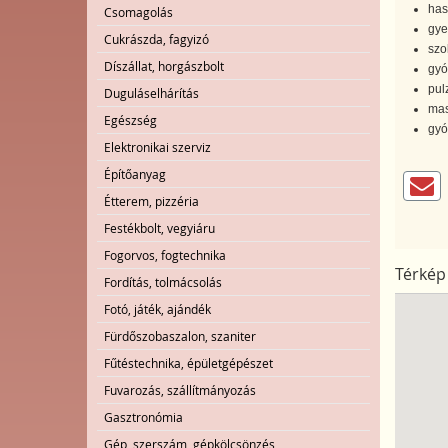
has
Csomagolás
gye
Cukrászda, fagyizó
szo
Díszállat, horgászbolt
gyó
pul
Duguláselhárítás
mas
Egészség
gyó
Elektronikai szerviz
Építőanyag
Étterem, pizzéria
Festékbolt, vegyiáru
Fogorvos, fogtechnika
Térkép
Fordítás, tolmácsolás
Fotó, játék, ajándék
Fürdőszobaszalon, szaniter
Fűtéstechnika, épületgépészet
Fuvarozás, szállítmányozás
Gasztronómia
Gép, szerszám, gépkölcsönzés