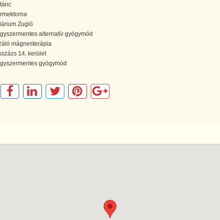
tánc
rmektorna
lárium Zugló
gyszermentes alternatív gyógymód
záló mágnesterápia
százs 14. kerület
gyszermentes gyógymód