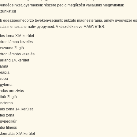
vendégeinket, gyermekeik részére pedig megőrzést vállalunk! Megnyitottuk
zunkat is!
b egészségmegőrző tevékenységünk: pulzáló mágnesterápia, amely gyógyszer és
atás mentes alternatív gyógymód. A készülék neve MAGNETER.
tes torna XIV. kerület
ptron lámpa kezelés
raszauna Zugló
ptron lámpás kezelés
arlang 14. kerület
amra
erápia
zoba
gytorna
ndás orrszívás
ikűr Zugló
inctorna
als torna 14. kerület
ates torna
gypedikűr
ba fitness
kformálás XIV. kerület