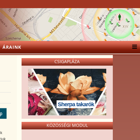
ÁRAINK
CSIGAPLÁZA
Sherpa takarók
ép
KÖZÖSSÉGI MODUL
ek
rjuk