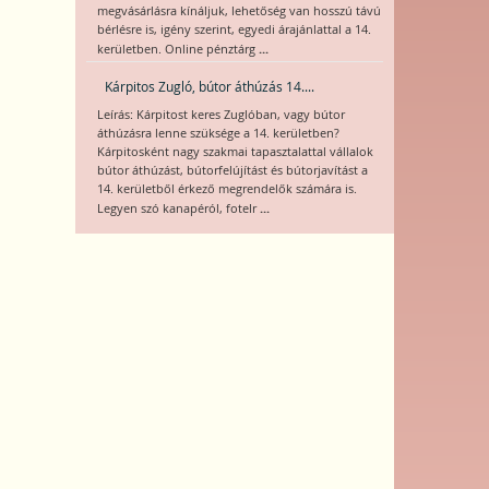
megvásárlásra kínáljuk, lehetőség van hosszú távú
bérlésre is, igény szerint, egyedi árajánlattal a 14.
...
kerületben. Online pénztárg
Kárpitos Zugló, bútor áthúzás 14....
Leírás: Kárpitost keres Zuglóban, vagy bútor
áthúzásra lenne szüksége a 14. kerületben?
Kárpitosként nagy szakmai tapasztalattal vállalok
bútor áthúzást, bútorfelújítást és bútorjavítást a
14. kerületből érkező megrendelők számára is.
...
Legyen szó kanapéról, fotelr