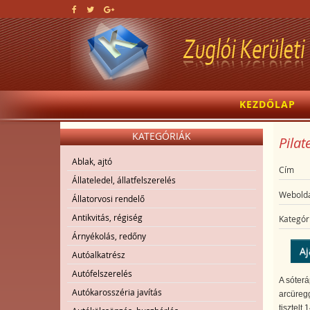
KEZDŐLAP
KATEGÓRIÁK
Pilat
Ablak, ajtó
Cím
Állateledel, állatfelszerelés
Webolda
Állatorvosi rendelő
Antikvitás, régiség
Kategór
Árnyékolás, redőny
Aj
Autóalkatrész
Autófelszerelés
A sóterá
Autókarosszéria javítás
arcüregg
tisztelt