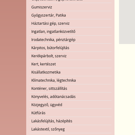
Gumiszerviz
Gyógyszertár, Patika
Háztartási gép, szerviz
Ingatlan, ingatlanközvetítő
Irodatechnika, pénztárgép
Kárpitos, bútorfelújítás
Kerékpárbolt, szerviz
Kert, kertészet
Kisállatkozmetika
Klímatechnika, légtechnika
Konténer, sittszállítás
Könyvelés, adótanácsadás
Közjegyző, ügyvéd
Kútfúrás
Lakásfelújítás, házépítés
Lakástextil, szőnyeg