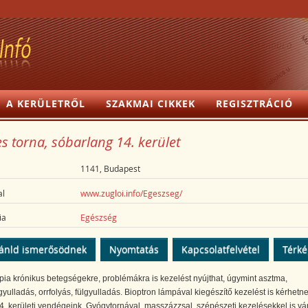
A KERÜLETRŐL
SZAKMAI CIKKEK
REGISZTRÁCIÓ
es torna, sóbarlang 14. kerület
1141, Budapest
l
www.zugloi.info/Egeszseg/
ia
Egészség
ánld ismerősödnek
Nyomtatás
Kapcsolatfelvétel
Térk
pia krónikus betegségekre, problémákra is kezelést nyújthat, úgymint asztma,
yulladás, orrfolyás, fülgyulladás. Bioptron lámpával kiegészítő kezelést is kérhetn
 14. kerületi vendégeink. Gyógytornával, masszázzsal, szépészeti kezelésekkel is vá