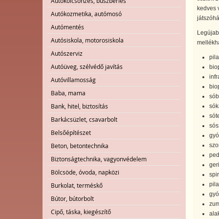
Autókölcsönzés, buszbérlés
kedves 
Autókozmetika, autómosó
játszóhá
Autómentés
Legújab
Autósiskola, motorosiskola
mellékh
Autószerviz
pila
Autóüveg, szélvédő javítás
bio
inf
Autóvillamosság
bio
Baba, mama
sób
Bank, hitel, biztosítás
sók
sót
Barkácsüzlet, csavarbolt
sós
Belsőépítészet
gyó
Beton, betontechnika
szo
ped
Biztonságtechnika, vagyonvédelem
ger
Bölcsöde, óvoda, napközi
spir
pil
Burkolat, terméskő
gyó
Bútor, bútorbolt
zum
Cipő, táska, kiegészítő
ala