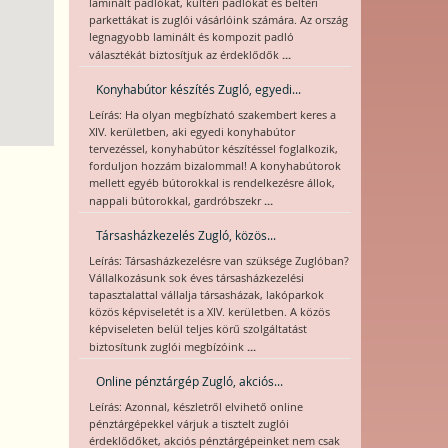
laminált padlókat, kültéri padlókat és beltéri
parkettákat is zuglói vásárlóink számára. Az ország
legnagyobb laminált és kompozit padló
...
választékát biztosítjuk az érdeklődők
Konyhabútor készítés Zugló, egyedi...
Leírás: Ha olyan megbízható szakembert keres a
XIV. kerületben, aki egyedi konyhabútor
tervezéssel, konyhabútor készítéssel foglalkozik,
forduljon hozzám bizalommal! A konyhabútorok
mellett egyéb bútorokkal is rendelkezésre állok,
...
nappali bútorokkal, gardróbszekr
Társasházkezelés Zugló, közös...
Leírás: Társasházkezelésre van szüksége Zuglóban?
Vállalkozásunk sok éves társasházkezelési
tapasztalattal vállalja társasházak, lakóparkok
közös képviseletét is a XIV. kerületben. A közös
képviseleten belül teljes körű szolgáltatást
...
biztosítunk zuglói megbízóink
Online pénztárgép Zugló, akciós...
Leírás: Azonnal, készletről elvihető online
pénztárgépekkel várjuk a tisztelt zuglói
érdeklődőket, akciós pénztárgépeinket nem csak