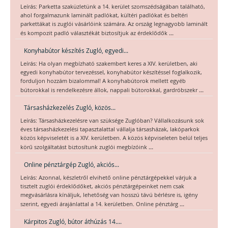
Leírás: Parketta szaküzletünk a 14. kerület szomszédságában található,
ahol forgalmazunk laminált padlókat, kültéri padlókat és beltéri
parkettákat is zuglói vásárlóink számára. Az ország legnagyobb laminált
...
és kompozit padló választékát biztosítjuk az érdeklődők
Konyhabútor készítés Zugló, egyedi...
Leírás: Ha olyan megbízható szakembert keres a XIV. kerületben, aki
egyedi konyhabútor tervezéssel, konyhabútor készítéssel foglalkozik,
forduljon hozzám bizalommal! A konyhabútorok mellett egyéb
...
bútorokkal is rendelkezésre állok, nappali bútorokkal, gardróbszekr
Társasházkezelés Zugló, közös...
Leírás: Társasházkezelésre van szüksége Zuglóban? Vállalkozásunk sok
éves társasházkezelési tapasztalattal vállalja társasházak, lakóparkok
közös képviseletét is a XIV. kerületben. A közös képviseleten belül teljes
...
körű szolgáltatást biztosítunk zuglói megbízóink
Online pénztárgép Zugló, akciós...
Leírás: Azonnal, készletről elvihető online pénztárgépekkel várjuk a
tisztelt zuglói érdeklődőket, akciós pénztárgépeinket nem csak
megvásárlásra kínáljuk, lehetőség van hosszú távú bérlésre is, igény
...
szerint, egyedi árajánlattal a 14. kerületben. Online pénztárg
Kárpitos Zugló, bútor áthúzás 14....