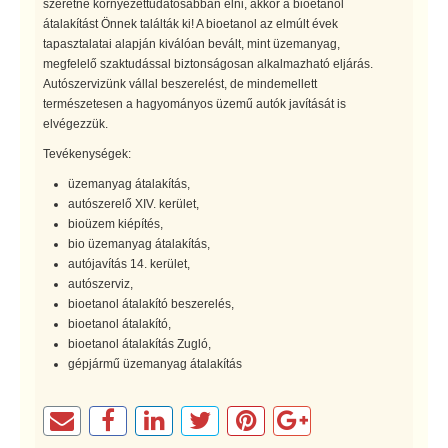
szeretne környezettudatosabban élni, akkor a bioetanol
átalakítást Önnek találták ki! A bioetanol az elmúlt évek
tapasztalatai alapján kiválóan bevált, mint üzemanyag,
megfelelő szaktudással biztonságosan alkalmazható eljárás.
Autószervizünk vállal beszerelést, de mindemellett
természetesen a hagyományos üzemű autók javítását is
elvégezzük.
Tevékenységek:
üzemanyag átalakítás,
autószerelő XIV. kerület,
bioüzem kiépítés,
bio üzemanyag átalakítás,
autójavítás 14. kerület,
autószerviz,
bioetanol átalakító beszerelés,
bioetanol átalakító,
bioetanol átalakítás Zugló,
gépjármű üzemanyag átalakítás