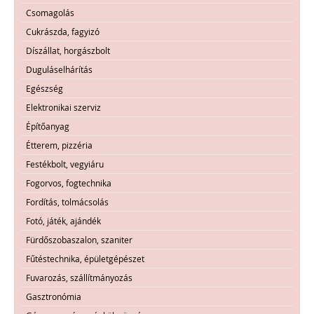
Csomagolás
Cukrászda, fagyizó
Díszállat, horgászbolt
Duguláselhárítás
Egészség
Elektronikai szerviz
Építőanyag
Étterem, pizzéria
Festékbolt, vegyiáru
Fogorvos, fogtechnika
Fordítás, tolmácsolás
Fotó, játék, ajándék
Fürdőszobaszalon, szaniter
Fűtéstechnika, épületgépészet
Fuvarozás, szállítmányozás
Gasztronómia