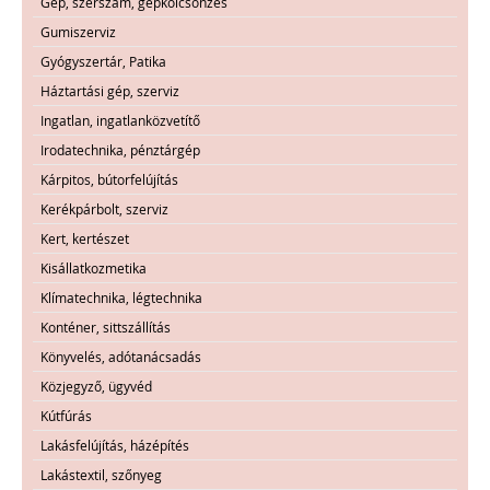
Gép, szerszám, gépkölcsönzés
Gumiszerviz
Gyógyszertár, Patika
Háztartási gép, szerviz
Ingatlan, ingatlanközvetítő
Irodatechnika, pénztárgép
Kárpitos, bútorfelújítás
Kerékpárbolt, szerviz
Kert, kertészet
Kisállatkozmetika
Klímatechnika, légtechnika
Konténer, sittszállítás
Könyvelés, adótanácsadás
Közjegyző, ügyvéd
Kútfúrás
Lakásfelújítás, házépítés
Lakástextil, szőnyeg