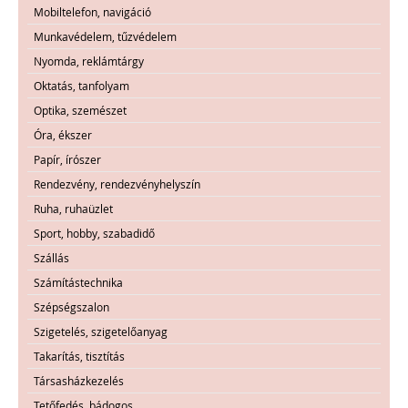
Mobiltelefon, navigáció
Munkavédelem, tűzvédelem
Nyomda, reklámtárgy
Oktatás, tanfolyam
Optika, szemészet
Óra, ékszer
Papír, írószer
Rendezvény, rendezvényhelyszín
Ruha, ruhaüzlet
Sport, hobby, szabadidő
Szállás
Számítástechnika
Szépségszalon
Szigetelés, szigetelőanyag
Takarítás, tisztítás
Társasházkezelés
Tetőfedés, bádogos