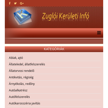
KATEGÓRIÁK
Ablak, ajtó
Állateledel, állatfelszerelés
Állatorvosi rendelő
Antikvitás, régiség
Árnyékolás, redőny
Autóalkatrész
Autófelszerelés
Autókarosszéria javítás