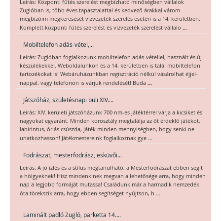
Leírás: Központi fűtés szerelést megbízható minőségben vállalok
Zuglóban is, több éves tapasztalattal és kedvező árakkal várom
megbízóim megkeresését vízvezeték szerelés esetén is a 14. kerületben.
...
Komplett központi fűtés szerelést és vízvezeték szerelést vállalo
Mobiltelefon adás-vétel,...
Leírás: Zuglóban foglalkozunk mobiltelefon adás-vétellel, használt és új
készülékekkel. Weboldalunkon és a 14. kerületben is talál mobiltelefon
tartozékokat is! Webáruházunkban regisztráció nélkül vásárolhat éjjel-
...
nappal, vagy telefonon is várjuk rendelését! Buda
Játszóház, születésnapi buli XIV....
Leírás: XIV. kerületi játszóházunk 700 nm-es játéktérrel várja a kicsiket és
nagyokat egyaránt. Minden korosztály megtalálja az őt érdeklő játékot,
labirintus, óriás csúszda, játék minden mennyiségben, hogy senki ne
...
unatkozhasson! Játékmestereink foglalkoznak gye
Fodrászat, mesterfodrász, esküvői...
Leírás: A jó ízlés és a stílus megtanulható, a Mesterfodrászat ebben segít
a hölgyeknek! Hisz mindenkinek megvan a lehetősége arra, hogy minden
nap a legjobb formáját mutassa! Családunk már a harmadik nemzedék
...
óta törekszik arra, hogy ebben segítséget nyújtson, h
Laminált padló Zugló, parketta 14....