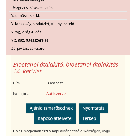
Üvegezés, képkeretezés
Vas-műszaki cikk
Villamossági szaküzlet, villanyszerelő
Virág, virágküldés
Víz, gáz, fűtésszerelés
Zárjavítás, zárcsere
Bioetanol átalakító, bioetanol átalakítás
14. kerület
Cím
Budapest
Kategória
Autószerviz
Ajánld ismerősödnek
Nyomtatás
Kapcsolatfelvétel
Térkép
Ha túl magasnak érzi a napi autóhasználat költségeit, vagy