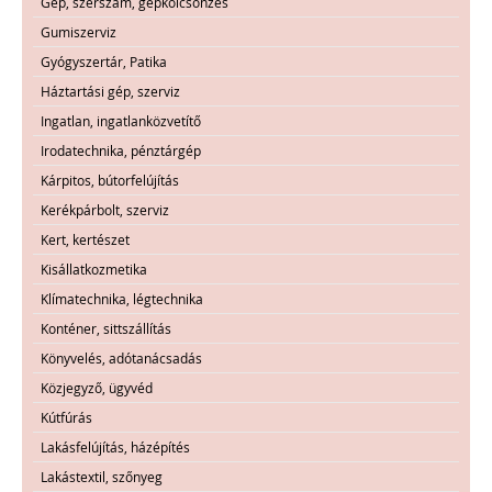
Gép, szerszám, gépkölcsönzés
Gumiszerviz
Gyógyszertár, Patika
Háztartási gép, szerviz
Ingatlan, ingatlanközvetítő
Irodatechnika, pénztárgép
Kárpitos, bútorfelújítás
Kerékpárbolt, szerviz
Kert, kertészet
Kisállatkozmetika
Klímatechnika, légtechnika
Konténer, sittszállítás
Könyvelés, adótanácsadás
Közjegyző, ügyvéd
Kútfúrás
Lakásfelújítás, házépítés
Lakástextil, szőnyeg