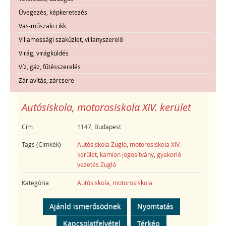
Üvegezés, képkeretezés
Vas-műszaki cikk
Villamossági szaküzlet, villanyszerelő
Virág, virágküldés
Víz, gáz, fűtésszerelés
Zárjavítás, zárcsere
Autósiskola, motorosiskola XIV. kerület
Cím
1147, Budapest
Tags (Cimkék)
Autósiskola Zugló
,
motorosiskola XIV.
kerület
,
kamion jogosítvány
,
gyakorló
vezetés Zugló
Kategória
Autósiskola, motorosiskola
Ajánld ismerősödnek
Nyomtatás
Kapcsolatfelvétel
Térkép