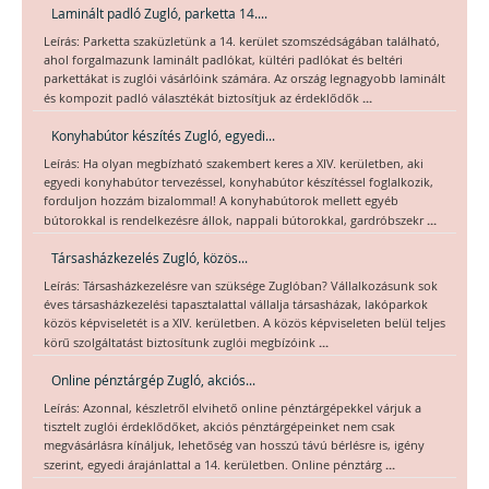
Laminált padló Zugló, parketta 14....
Leírás: Parketta szaküzletünk a 14. kerület szomszédságában található,
ahol forgalmazunk laminált padlókat, kültéri padlókat és beltéri
parkettákat is zuglói vásárlóink számára. Az ország legnagyobb laminált
...
és kompozit padló választékát biztosítjuk az érdeklődők
Konyhabútor készítés Zugló, egyedi...
Leírás: Ha olyan megbízható szakembert keres a XIV. kerületben, aki
egyedi konyhabútor tervezéssel, konyhabútor készítéssel foglalkozik,
forduljon hozzám bizalommal! A konyhabútorok mellett egyéb
...
bútorokkal is rendelkezésre állok, nappali bútorokkal, gardróbszekr
Társasházkezelés Zugló, közös...
Leírás: Társasházkezelésre van szüksége Zuglóban? Vállalkozásunk sok
éves társasházkezelési tapasztalattal vállalja társasházak, lakóparkok
közös képviseletét is a XIV. kerületben. A közös képviseleten belül teljes
...
körű szolgáltatást biztosítunk zuglói megbízóink
Online pénztárgép Zugló, akciós...
Leírás: Azonnal, készletről elvihető online pénztárgépekkel várjuk a
tisztelt zuglói érdeklődőket, akciós pénztárgépeinket nem csak
megvásárlásra kínáljuk, lehetőség van hosszú távú bérlésre is, igény
...
szerint, egyedi árajánlattal a 14. kerületben. Online pénztárg