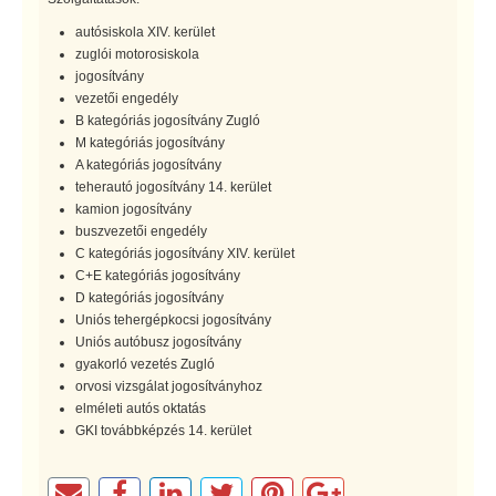
autósiskola XIV. kerület
zuglói motorosiskola
jogosítvány
vezetői engedély
B kategóriás jogosítvány Zugló
M kategóriás jogosítvány
A kategóriás jogosítvány
teherautó jogosítvány 14. kerület
kamion jogosítvány
buszvezetői engedély
C kategóriás jogosítvány XIV. kerület
C+E kategóriás jogosítvány
D kategóriás jogosítvány
Uniós tehergépkocsi jogosítvány
Uniós autóbusz jogosítvány
gyakorló vezetés Zugló
orvosi vizsgálat jogosítványhoz
elméleti autós oktatás
GKI továbbképzés 14. kerület