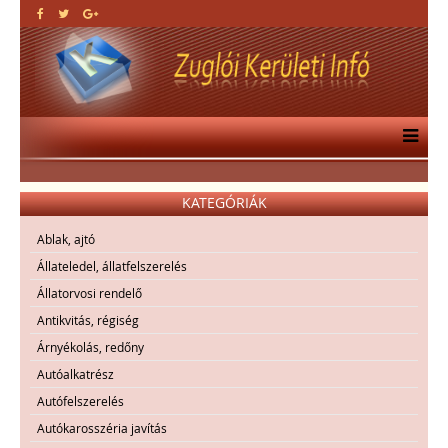
KATEGÓRIÁK
Ablak, ajtó
Állateledel, állatfelszerelés
Állatorvosi rendelő
Antikvitás, régiség
Árnyékolás, redőny
Autóalkatrész
Autófelszerelés
Autókarosszéria javítás