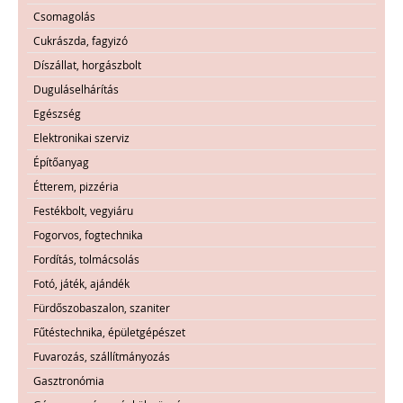
Csomagolás
Cukrászda, fagyizó
Díszállat, horgászbolt
Duguláselhárítás
Egészség
Elektronikai szerviz
Építőanyag
Étterem, pizzéria
Festékbolt, vegyiáru
Fogorvos, fogtechnika
Fordítás, tolmácsolás
Fotó, játék, ajándék
Fürdőszobaszalon, szaniter
Fűtéstechnika, épületgépészet
Fuvarozás, szállítmányozás
Gasztronómia