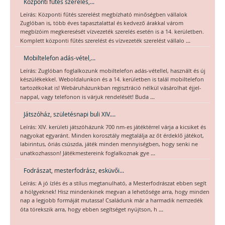
Központi fűtés szerelés,...
Leírás: Központi fűtés szerelést megbízható minőségben vállalok
Zuglóban is, több éves tapasztalattal és kedvező árakkal várom
megbízóim megkeresését vízvezeték szerelés esetén is a 14. kerületben.
...
Komplett központi fűtés szerelést és vízvezeték szerelést vállalo
Mobiltelefon adás-vétel,...
Leírás: Zuglóban foglalkozunk mobiltelefon adás-vétellel, használt és új
készülékekkel. Weboldalunkon és a 14. kerületben is talál mobiltelefon
tartozékokat is! Webáruházunkban regisztráció nélkül vásárolhat éjjel-
...
nappal, vagy telefonon is várjuk rendelését! Buda
Játszóház, születésnapi buli XIV....
Leírás: XIV. kerületi játszóházunk 700 nm-es játéktérrel várja a kicsiket és
nagyokat egyaránt. Minden korosztály megtalálja az őt érdeklő játékot,
labirintus, óriás csúszda, játék minden mennyiségben, hogy senki ne
...
unatkozhasson! Játékmestereink foglalkoznak gye
Fodrászat, mesterfodrász, esküvői...
Leírás: A jó ízlés és a stílus megtanulható, a Mesterfodrászat ebben segít
a hölgyeknek! Hisz mindenkinek megvan a lehetősége arra, hogy minden
nap a legjobb formáját mutassa! Családunk már a harmadik nemzedék
...
óta törekszik arra, hogy ebben segítséget nyújtson, h