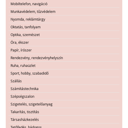
Mobiltelefon, navigáció
Munkavédelem, tűzvédelem
Nyomda, reklámtárgy
Oktatás, tanfolyam
Optika, szemészet
Óra, ékszer
Papír, írószer
Rendezvény, rendezvényhelyszín
Ruha, ruhaüzlet
Sport, hobby, szabadidő
Szállás
Számítástechnika
Szépségszalon
Szigetelés, szigetelőanyag
Takarítás, tisztítás
Társasházkezelés
Tetőfedés, bádogos