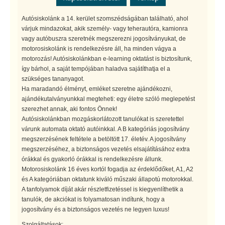
Autósiskolánk a 14. kerület szomszédságában található, ahol
várjuk mindazokat, akik személy- vagy teherautóra, kamionra
vagy autóbuszra szeretnék megszerezni jogosítványukat, de
motorosiskolánk is rendelkezésre áll, ha minden vágya a
motorozás! Autósiskolánkban e-learning oktatást is biztosítunk,
így bárhol, a saját tempójában haladva sajátíthatja el a
szükséges tananyagot.
Ha maradandó élményt, emléket szeretne ajándékozni,
ajándékutalványunkkal megteheti: egy életre szóló meglepetést
szerezhet annak, aki fontos Önnek!
Autósiskolánkban mozgáskorlátozott tanulókat is szeretettel
várunk automata oktató autóinkkal. A B kategóriás jogosítvány
megszerzésének feltétele a betöltött 17. életév. A jogosítvány
megszerzéséhez, a biztonságos vezetés elsajátításához extra
órákkal és gyakorló órákkal is rendelkezésre állunk.
Motorosiskolánk 16 éves kortól fogadja az érdeklődőket, A1, A2
és A kategóriában oktatunk kiváló műszaki állapotú motorokkal.
A tanfolyamok díját akár részletfizetéssel is kiegyenlíthetik a
tanulók, de akciókat is folyamatosan indítunk, hogy a
jogosítvány és a biztonságos vezetés ne legyen luxus!
Szolgáltatások: