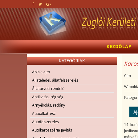
KEZDŐLAP
KATEGÓRIÁK
Karos
Ablak, ajtó
Cím
Állateledel, állatfelszerelés
Webolda
Állatorvosi rendelő
Antikvitás, régiség
Kategór
Árnyékolás, redőny
Aj
Autóalkatrész
Autófelszerelés
14. kerü
Autókarosszéria javítás
javításr
márkafüg