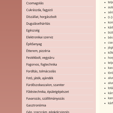
tel
Csomagolás
aut
Cukrászda, fagyizó
sér
Díszállat, horgászbolt
0-2
kor
Duguláselhárítás
kár
Egészség
biz
Elektronikai szerviz
bér
cse
Építőanyag
jég
Étterem, pizzéria
kőf
Festékbolt, vegyiáru
hor
tel
Fogorvos, fogtechnika
kar
Fordítás, tolmácsolás
törö
Fotó, játék, ajándék
alu
alu
Fürdőszobaszalon, szaniter
tot
Fűtéstechnika, épületgépészet
kár
Fuvarozás, szállítmányozás
kar
kárf
Gasztronómia
Gép, szerszám, gépkölcsönzés