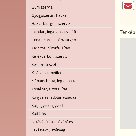
Gumiszerviz
Gyógyszertár, Patika
Háztartási gép, szerviz
Térkép
Ingatlan, ingatlanközvetítő
Irodatechnika, pénztárgép
Kárpitos, bútorfelújítás
Kerékpárbolt, szerviz
Kert, kertészet
Kisállatkozmetika
Klímatechnika, légtechnika
Konténer, sittszállítás
Könyvelés, adótanácsadás
Közjegyző, ügyvéd
Kútfúrás
Lakásfelújítás, házépítés
Lakástextil, szőnyeg