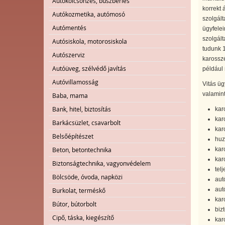
Autókölcsönzés, buszbérlés
korrekt 
Autókozmetika, autómosó
szolgált
Autómentés
ügyfelei
szolgált
Autósiskola, motorosiskola
tudunk 1
Autószerviz
karosszé
Autóüveg, szélvédő javítás
például 
Autóvillamosság
Vitás üg
valamint
Baba, mama
Bank, hitel, biztosítás
kar
kar
Barkácsüzlet, csavarbolt
kar
Belsőépítészet
huz
Beton, betontechnika
kar
kar
Biztonságtechnika, vagyonvédelem
tel
Bölcsöde, óvoda, napközi
aut
aut
Burkolat, terméskő
kar
Bútor, bútorbolt
biz
Cipő, táska, kiegészítő
kar