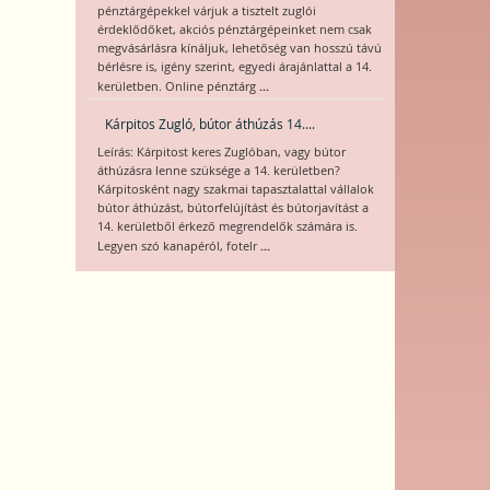
pénztárgépekkel várjuk a tisztelt zuglói
érdeklődőket, akciós pénztárgépeinket nem csak
megvásárlásra kínáljuk, lehetőség van hosszú távú
bérlésre is, igény szerint, egyedi árajánlattal a 14.
...
kerületben. Online pénztárg
Kárpitos Zugló, bútor áthúzás 14....
Leírás: Kárpitost keres Zuglóban, vagy bútor
áthúzásra lenne szüksége a 14. kerületben?
Kárpitosként nagy szakmai tapasztalattal vállalok
bútor áthúzást, bútorfelújítást és bútorjavítást a
14. kerületből érkező megrendelők számára is.
...
Legyen szó kanapéról, fotelr