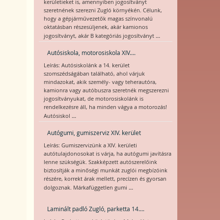
kerületieket is, amennyiben jogosítványt
szeretnének szerezni Zugló környékén. Célunk,
hogy a gépjárművezetők magas színvonalú
oktatásban részesüljenek, akár kamionos
...
jogosítványt, akár B kategóriás jogosítványt
Autósiskola, motorosiskola XIV....
Leírás: Autósiskolánk a 14. kerület
szomszédságában található, ahol várjuk
mindazokat, akik személy- vagy teherautóra,
kamionra vagy autóbuszra szeretnék megszerezni
jogosítványukat, de motorosiskolánk is
rendelkezésre áll, ha minden vágya a motorozás!
...
Autósiskol
Autógumi, gumiszerviz XIV. kerület
Leírás: Gumiszervizünk a XIV. kerületi
autótulajdonosokat is várja, ha autógumi javításra
lenne szükségük. Szakképzett autószerelőink
biztosítják a minőségi munkát zuglói megbízóink
részére, korrekt árak mellett, precízen és gyorsan
...
dolgoznak. Márkafüggetlen gumi
Laminált padló Zugló, parketta 14....