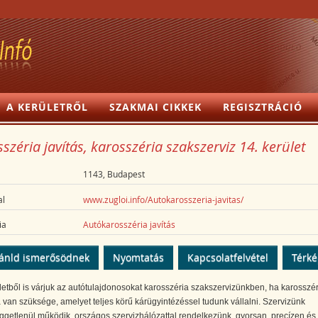
A KERÜLETRŐL
SZAKMAI CIKKEK
REGISZTRÁCIÓ
széria javítás, karosszéria szakszerviz 14. kerület
1143, Budapest
l
www.zugloi.info/Autokarosszeria-javitas/
ia
Autókarosszéria javítás
ánld ismerősödnek
Nyomtatás
Kapcsolatfelvétel
Térk
letből is várjuk az autótulajdonosokat karosszéria szakszervizünkben, ha karosszér
a van szüksége, amelyet teljes körű kárügyintézéssel tudunk vállalni. Szervizünk
getlenül működik, országos szervizhálózattal rendelkezünk, gyorsan, precízen és