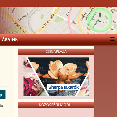
ÁRAINK
CSIGAPLÁZA
Sherpa takarók
ép
KÖZÖSSÉGI MODUL
ia