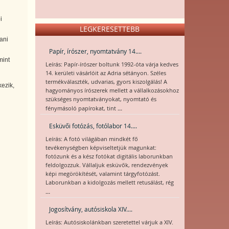
i
LEGKERESETTEBB
ani
Papír, írószer, nyomtatvány 14....
mint
Leírás: Papír-írószer boltunk 1992-óta várja kedves
14. kerületi vásárlóit az Adria sétányon. Széles
termékválaszték, udvarias, gyors kiszolgálás! A
kezik,
hagyományos írószerek mellett a vállalkozásokhoz
szükséges nyomtatványokat, nyomtató és
...
fénymásoló papírokat, tint
Esküvői fotózás, fotólabor 14....
Leírás: A fotó világában mindkét fő
tevékenységben képviseltetjük magunkat:
fotózunk és a kész fotókat digitális laborunkban
feldolgozzuk. Vállaljuk esküvők, rendezvények
képi megörökítését, valamint tárgyfotózást.
Laborunkban a kidolgozás mellett retusálást, rég
...
Jogosítvány, autósiskola XIV....
Leírás: Autósiskolánkban szeretettel várjuk a XIV.