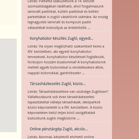
Leírás: Parketta szaküzletünk a 14. kerület
szomszédságában található, ahol forgalmazunk
laminált padlókat, kültéri padlókat és beltéri
parkettákat is zuglói vásárlóink számára. Az ország
legnagyobb laminált és kompozit padló
...
választékát biztosítjuk az érdeklődők
Konyhabútor készítés Zugló, egyedi...
Leírás: Ha olyan megbízható szakembert keres a
XIV. kerületben, aki egyedi konyhabútor
tervezéssel, konyhabútor készítéssel foglalkozik,
forduljon hozzám bizalommal! A konyhabútorok
mellett egyéb bútorokkal is rendelkezésre állok,
...
nappali bútorokkal, gardróbszekr
Társasházkezelés Zugló, közös...
Leírás: Társasházkezelésre van szüksége Zuglóban?
Vállalkozásunk sok éves társasházkezelési
tapasztalattal vállalja társasházak, lakóparkok
közös képviseletét is a XIV. kerületben. A közös
képviseleten belül teljes körű szolgáltatást
...
biztosítunk zuglói megbízóink
Online pénztárgép Zugló, akciós...
Leírás: Azonnal, készletről elvihető online