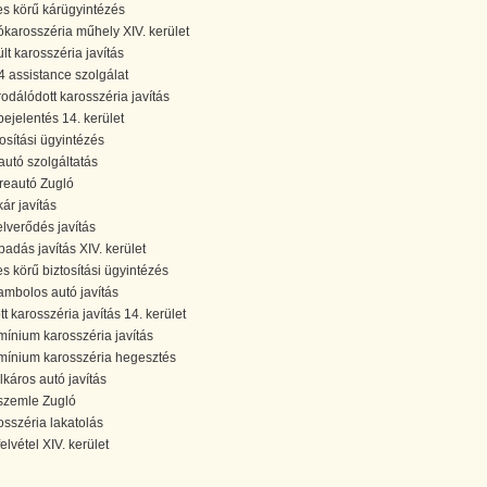
jes körű kárügyintézés
ókarosszéria műhely XIV. kerület
ült karosszéria javítás
4 assistance szolgálat
rodálódott karosszéria javítás
bejelentés 14. kerület
tosítási ügyintézés
autó szolgáltatás
reautó Zugló
kár javítás
elverődés javítás
padás javítás XIV. kerület
jes körű biztosítási ügyintézés
ambolos autó javítás
tt karosszéria javítás 14. kerület
mínium karosszéria javítás
mínium karosszéria hegesztés
álkáros autó javítás
szemle Zugló
osszéria lakatolás
elvétel XIV. kerület