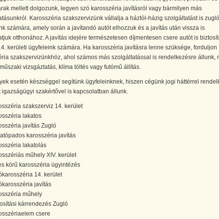
árak mellett dolgozunk, legyen szó karosszéria javításról vagy bármilyen más
atásunkról. Karosszéria szakszervizünk vállalja a háztól-házig szolgáltatást is zugló
nk számára, amely során a javítandó autót elhozzuk és a javítás után vissza is
atjuk otthonához. A javítás idejére természetesen díjmentesen csere autót is biztosít
4. kerületi ügyfeleink számára. Ha karosszéria javításra lenne szüksége, forduljon
ria szakszervizünkhöz, ahol számos más szolgáltatással is rendelkezésre állunk, 
műszaki vizsgáztatás, klíma töltés vagy futómű állítás.
yek esetén készséggel segítünk ügyfeleinknek, hiszen cégünk jogi háttérrel rendel
 igazságügyi szakértővel is kapcsolatban állunk.
osszéria szakszerviz 14. kerület
osszéria lakatos
osszéria javítás Zugló
atópados karosszéria javítás
osszéria lakatolás
osszériás műhely XIV. kerület
jes körű karosszéria ügyintézés
ókarosszéria 14. kerület
ókarosszéria javítás
osszéria műhely
tosítási kárrendezés Zugló
osszériaelem csere