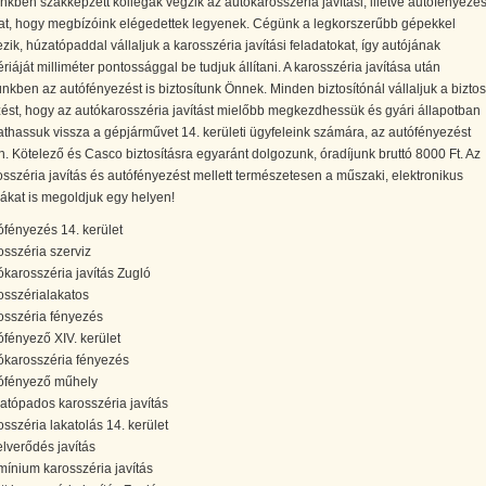
nkben szakképzett kollégák végzik az autókarosszéria javítási, illetve autófényezés
t, hogy megbízóink elégedettek legyenek. Cégünk a legkorszerűbb gépekkel
zik, húzatópaddal vállaljuk a karosszéria javítási feladatokat, így autójának
riáját milliméter pontossággal be tudjuk állítani. A karosszéria javítása után
kben az autófényezést is biztosítunk Önnek. Minden biztosítónál vállaljuk a biztosí
ést, hogy az autókarosszéria javítást mielőbb megkezdhessük és gyári állapotban
athassuk vissza a gépjárművet 14. kerületi ügyfeleink számára, az autófényezést
. Kötelező és Casco biztosításra egyaránt dolgozunk, óradíjunk bruttó 8000 Ft. Az
sszéria javítás és autófényezést mellett természetesen a műszaki, elektronikus
ákat is megoldjuk egy helyen!
ófényezés 14. kerület
osszéria szerviz
ókarosszéria javítás Zugló
osszérialakatos
osszéria fényezés
ófényező XIV. kerület
ókarosszéria fényezés
ófényező műhely
atópados karosszéria javítás
osszéria lakatolás 14. kerület
elverődés javítás
mínium karosszéria javítás