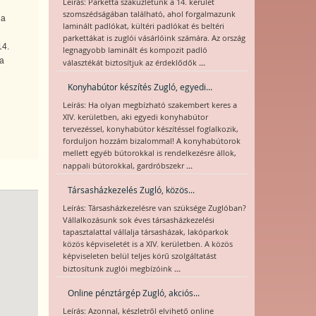
Leírás: Parketta szaküzletünk a 14. kerület
szomszédságában található, ahol forgalmazunk
ia
laminált padlókat, kültéri padlókat és beltéri
parkettákat is zuglói vásárlóink számára. Az ország
14.
legnagyobb laminált és kompozit padló
 a
...
választékát biztosítjuk az érdeklődők
Konyhabútor készítés Zugló, egyedi...
Leírás: Ha olyan megbízható szakembert keres a
XIV. kerületben, aki egyedi konyhabútor
tervezéssel, konyhabútor készítéssel foglalkozik,
forduljon hozzám bizalommal! A konyhabútorok
mellett egyéb bútorokkal is rendelkezésre állok,
...
nappali bútorokkal, gardróbszekr
Társasházkezelés Zugló, közös...
Leírás: Társasházkezelésre van szüksége Zuglóban?
Vállalkozásunk sok éves társasházkezelési
tapasztalattal vállalja társasházak, lakóparkok
közös képviseletét is a XIV. kerületben. A közös
képviseleten belül teljes körű szolgáltatást
...
biztosítunk zuglói megbízóink
Online pénztárgép Zugló, akciós...
Leírás: Azonnal, készletről elvihető online