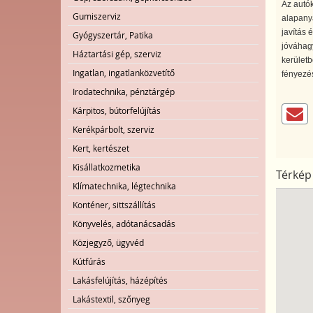
Az autók
Gumiszerviz
alapany
javítás 
Gyógyszertár, Patika
jóváhagy
Háztartási gép, szerviz
kerületb
Ingatlan, ingatlanközvetítő
fényezés
Irodatechnika, pénztárgép
Kárpitos, bútorfelújítás
Kerékpárbolt, szerviz
Kert, kertészet
Kisállatkozmetika
Térkép
Klímatechnika, légtechnika
Konténer, sittszállítás
Könyvelés, adótanácsadás
Közjegyző, ügyvéd
Kútfúrás
Lakásfelújítás, házépítés
Lakástextil, szőnyeg