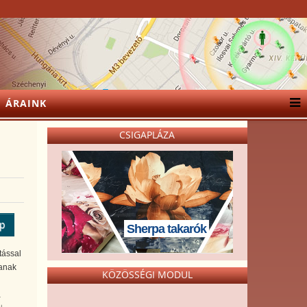
ÁRAINK
CSIGAPLÁZA
ép
Sherpa takarók
tással
zanak
KÖZÖSSÉGI MODUL
a