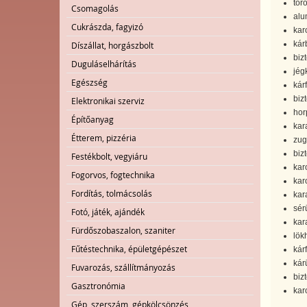
tör
Csomagolás
alu
Cukrászda, fagyizó
kar
kár
Díszállat, horgászbolt
biz
Duguláselhárítás
jég
Egészség
kárf
biz
Elektronikai szerviz
hor
Építőanyag
kar
Étterem, pizzéria
zug
biz
Festékbolt, vegyiáru
kar
Fogorvos, fogtechnika
kar
Fordítás, tolmácsolás
kar
sérü
Fotó, játék, ajándék
kar
Fürdőszobaszalon, szaniter
lökh
Fűtéstechnika, épületgépészet
kár
kár
Fuvarozás, szállítmányozás
biz
Gasztronómia
kar
Gép, szerszám, gépkölcsönzés