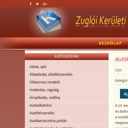
KEZDŐLAP
KATEGÓRIÁK
Autók
Ablak, ajtó
Cím
Állateledel, állatfelszerelés
Kategór
Állatorvosi rendelő
Antikvitás, régiség
Aj
Árnyékolás, redőny
Autóalkatrész
A 14. ke
és bizto
Autófelszerelés
a rozsdá
Autókarosszéria javítás
megrende