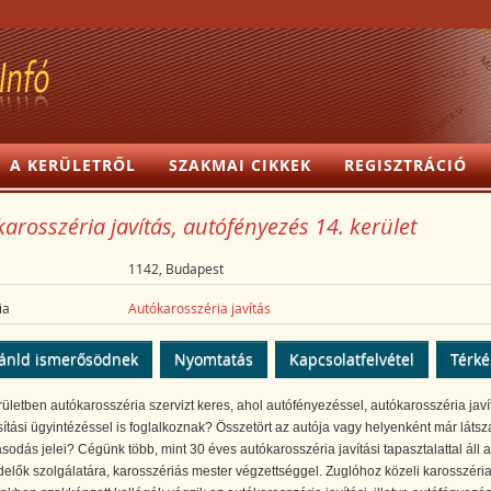
A KERÜLETRŐL
SZAKMAI CIKKEK
REGISZTRÁCIÓ
arosszéria javítás, autófényezés 14. kerület
1142, Budapest
ia
Autókarosszéria javítás
ánld ismerősödnek
Nyomtatás
Kapcsolatfelvétel
Térk
rületben autókarosszéria szervizt keres, ahol autófényezéssel, autókarosszéria javí
sítási ügyintézéssel is foglalkoznak? Összetört az autója vagy helyenként már láts
sodás jelei? Cégünk több, mint 30 éves autókarosszéria javítási tapasztalattal áll a
lők szolgálatára, karosszériás mester végzettséggel. Zuglóhoz közeli karosszéri