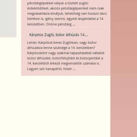
pénztárgépekkel várjuk a tisztelt zuglói
érdeklődőket, akciós pénztárgépeinket nem csak
megvásárlásra kínáljuk, lehetőség van hosszú távú
bérlésre is, igény szerint, egyedi árajánlattal a 14.
...
kerületben. Online pénztárg
Kárpitos Zugló, bútor áthúzás 14....
Leírás: Kárpitost keres Zuglóban, vagy bútor
áthúzásra lenne szüksége a 14. kerületben?
Kárpitosként nagy szakmai tapasztalattal vállalok
bútor áthúzást, bútorfelújítást és bútorjavítást a
14. kerületből érkező megrendelők számára is.
...
Legyen szó kanapéról, fotelr