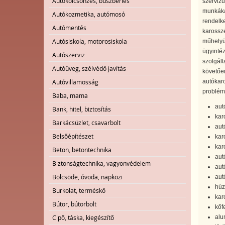
Autókölcsönzés, buszbérlés
szervizü
munkáka
Autókozmetika, autómosó
rendelke
Autómentés
karosszé
Autósiskola, motorosiskola
műhelyün
ügyintéz
Autószerviz
szolgált
Autóüveg, szélvédő javítás
követően
autókaro
Autóvillamosság
problém
Baba, mama
aut
Bank, hitel, biztosítás
kar
Barkácsüzlet, csavarbolt
aut
Belsőépítészet
kar
kar
Beton, betontechnika
aut
Biztonságtechnika, vagyonvédelem
aut
Bölcsöde, óvoda, napközi
aut
húz
Burkolat, terméskő
kar
Bútor, bútorbolt
kőf
alu
Cipő, táska, kiegészítő