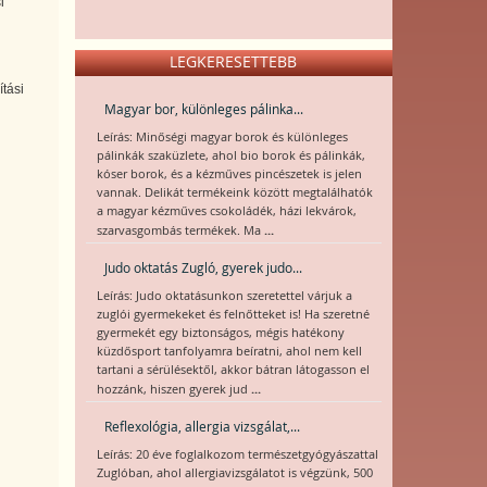
i
LEGKERESETTEBB
tási
Magyar bor, különleges pálinka...
Leírás: Minőségi magyar borok és különleges
pálinkák szaküzlete, ahol bio borok és pálinkák,
kóser borok, és a kézműves pincészetek is jelen
vannak. Delikát termékeink között megtalálhatók
a magyar kézműves csokoládék, házi lekvárok,
...
szarvasgombás termékek. Ma
Judo oktatás Zugló, gyerek judo...
Leírás: Judo oktatásunkon szeretettel várjuk a
zuglói gyermekeket és felnőtteket is! Ha szeretné
gyermekét egy biztonságos, mégis hatékony
küzdősport tanfolyamra beíratni, ahol nem kell
tartani a sérülésektől, akkor bátran látogasson el
...
hozzánk, hiszen gyerek jud
Reflexológia, allergia vizsgálat,...
Leírás: 20 éve foglalkozom természetgyógyászattal
Zuglóban, ahol allergiavizsgálatot is végzünk, 500