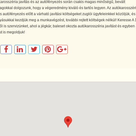
arosszéria javítás és az autófényezés során csakis magas minőségű, bevált
agokkal dolgozunk, hogy a végeredmény kiváló és tartós legyen. Az autókarosszér
és autófényezés előtt a várható javítási költségeket zuglói ügyfeleinkkel közöljük, és
ásukkal kezdjük meg a munkavégzést, további rejtett költségek nélkül! Keresse A 
ől is szervizünket, ahol a jégkár, baleset okozta autókarosszéria javítást és egyben
t is megoldjuk!