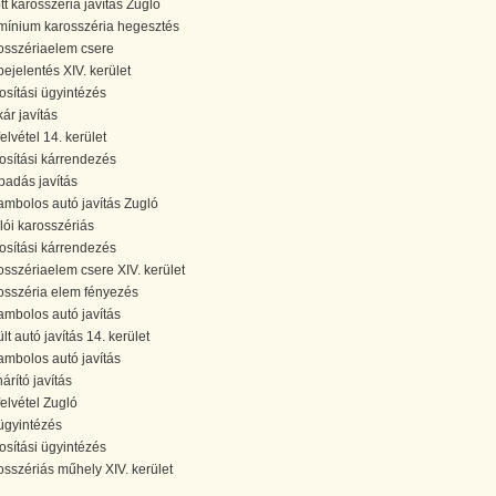
ött karosszéria javítás Zugló
mínium karosszéria hegesztés
osszériaelem csere
bejelentés XIV. kerület
tosítási ügyintézés
kár javítás
elvétel 14. kerület
tosítási kárrendezés
padás javítás
ambolos autó javítás Zugló
lói karosszériás
tosítási kárrendezés
osszériaelem csere XIV. kerület
osszéria elem fényezés
ambolos autó javítás
lt autó javítás 14. kerület
ambolos autó javítás
árító javítás
felvétel Zugló
ügyintézés
tosítási ügyintézés
osszériás műhely XIV. kerület