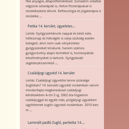
féle anyagra, állapotfelméréssel. Somadrin oldattal
végzünk sóterápiát is, illetve fitoterápiával is
rendelkezésre állunk. Reflexológia és jógaterápia is
...
rendelke
Patika 14. kerület, ügyeletes...
Leírás: Gyógyszertárunk nappal és késő este,
hétköznap és hétvégén is várja szükség esetén
betegeit, ahol nem csak vényköteles
gyógyszereket kínálunk, hanem számos
gyógynövény alapú terméket is, homeopátiás
készítményeket is tartunk. Gyógyászati
...
segédeszközeinkbő
Családjogi ügyvéd 14. kerület
Leírás: Családjogi ügyvédre lenne szüksége
Zuglóban? 14. kerületi ügyvédi irodámban várom
mindenfajta megkereséssel családjogi
kérdésekben A-tól Z-ig. 2002 óta fogadom
családjoggal és egyéb más, polgárjogi ügyekben
ügyfeleimet zuglói ügyvédi irodámban. 2010-ben
...
m
Laminált padló Zugló, parketta 14....