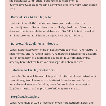
szolgáltatással várjuk zuglói pácienseinket, csecsemő- és
gyermekgyógyász szakorvosaink bármilyen probléma vagy tünet esetén
...
rend
Bútorfelújítás 14. kerület, bútor...
Leírás: A 14. kerületből is örömmel fogadjuk megkeresését, ha
bútorfelújításra, bútor áthúzásra van szüksége Zuglóban. Cégünk sok
éves szakmai tapasztalattal rendelkezik a bútorfelújítás terén, emellett
...
antik bútorok restaurálását is vállaljuk. A kárpitozott búto
Ruhakészítés Zugló, ruha méretre...
Leírás: Szeretettel várom minden kedves vendégemet a 14. kerületből is
szalonomba, ahol ruhakészítéssel, ruha méretre igazítással foglalkozom.
Bátran látogasson el a szomszédos Zuglóból is varróműhelyembe,
...
amennyiben ruhakészítésre van szüksége, de abban az esetb
Tetőfedő 14. kerület, tetőkészítés...
Leírás: Tetőfedő vállalkozásunk teljes körű tető kivitelezést biztosít a 14.
kerületi megbízóink részére is, a tetőkészítés során szakszerűen, az
irányelveknek megfelelően dolgozunk. Várjuk hívását, amennyiben
...
Zuglóban megbízható és profi tetőfedő csapatra van sz
Horgászüzlet Zugló,...
Leírás: Amennyiben Zugló közelében olyan horgászüzletet keres, ahol