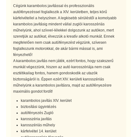
Cégünk karambolos javítással és professzionális
autófényezéssel foglalkozik a XIV. kerületben, teljes körű
kárfelvétellel a helyszínen. A legkisebb sérüléstől a komolyabb
karambolos javításig mindent vállal zuglói karosszériás
műhelyünk, ahol szívvel-lélekkel dolgozunk az autókon, mert
szeretjük az autókat, élvezzük a kreatív alkotó munkát. Ennek
megfelelően nem csak autófényezést végzünk, szívesen
foglalkozunk motorokkal, de akár bármi mással is, ami
fényezhető!
A karambolos javítás nem játék, ezért fontos, hogy szakszerű
munkát végezzünk, hiszen az autó karosszériája nem csak
esztétikailag fontos, hanem gondoskodik az utazók
biztonságáról is. Éppen ezért XIV. kerületi karosszériás
műhelyünk a karambolos javításra, majd az autófényezésre
maximális gondot fordít!
karambolos javítás XIV. kerület
biztosítási ügyintézés
autófényezés Zugló
karosszéria javítás
karosszériás műhely
kárfelvétel 14. kerület