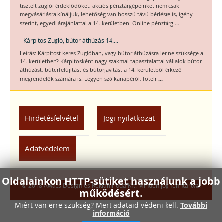
tisztelt zuglói érdeklődőket, akciós pénztárgépeinket nem csak
megvásárlásra kínáljuk, lehetőség van hosszú távú bérlésre is, igény
...
szerint, egyedi árajánlattal a 14. kerületben. Online pénztárg
Kárpitos Zugló, bútor áthúzás 14....
Leírás: Kárpitost keres Zuglóban, vagy bútor áthúzásra lenne szüksége a
14. kerületben? Kárpitosként nagy szakmai tapasztalattal vállalok bútor
áthúzást, bútorfelújítást és bútorjavítást a 14. kerületből érkező
...
megrendelők számára is. Legyen szó kanapéról, fotelr
Hirdetésfelvétel
Jogi nyilatkozat
Adatvédelem
Oldalainkon HTTP-sütiket használunk a jobb
© 2018 Awacs Design és Reklámiroda Kft. Minden jog fenntartva.
működésért.
Miért van erre szükség? Mert adataid védeni kell.
További
információ