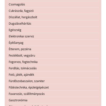
Csomagolás
Cukrászda, fagyizó
Díszállat, horgászbolt
Duguláselhárítás
Egészség
Elektronikai szerviz
Építőanyag
Étterem, pizzéria
Festékbolt, vegyiáru
Fogorvos, fogtechnika
Fordítás, tolmácsolás
Fotó, játék, ajándék
Fürdőszobaszalon, szaniter
Fűtéstechnika, épületgépészet
Fuvarozás, szállítmányozás
Gasztronómia