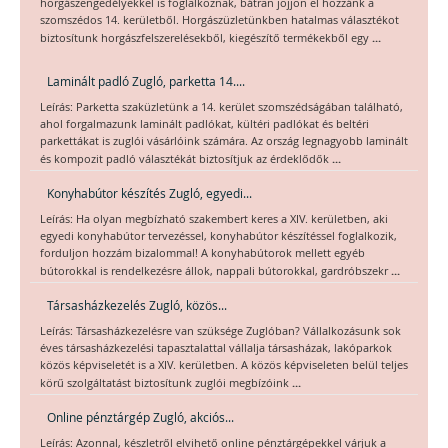
horgászengedélyekkel is foglalkoznak, bátran jöjjön el hozzánk a
szomszédos 14. kerületből. Horgászüzletünkben hatalmas választékot
...
biztosítunk horgászfelszerelésekből, kiegészítő termékekből egy
Laminált padló Zugló, parketta 14....
Leírás: Parketta szaküzletünk a 14. kerület szomszédságában található,
ahol forgalmazunk laminált padlókat, kültéri padlókat és beltéri
parkettákat is zuglói vásárlóink számára. Az ország legnagyobb laminált
...
és kompozit padló választékát biztosítjuk az érdeklődők
Konyhabútor készítés Zugló, egyedi...
Leírás: Ha olyan megbízható szakembert keres a XIV. kerületben, aki
egyedi konyhabútor tervezéssel, konyhabútor készítéssel foglalkozik,
forduljon hozzám bizalommal! A konyhabútorok mellett egyéb
...
bútorokkal is rendelkezésre állok, nappali bútorokkal, gardróbszekr
Társasházkezelés Zugló, közös...
Leírás: Társasházkezelésre van szüksége Zuglóban? Vállalkozásunk sok
éves társasházkezelési tapasztalattal vállalja társasházak, lakóparkok
közös képviseletét is a XIV. kerületben. A közös képviseleten belül teljes
...
körű szolgáltatást biztosítunk zuglói megbízóink
Online pénztárgép Zugló, akciós...
Leírás: Azonnal, készletről elvihető online pénztárgépekkel várjuk a