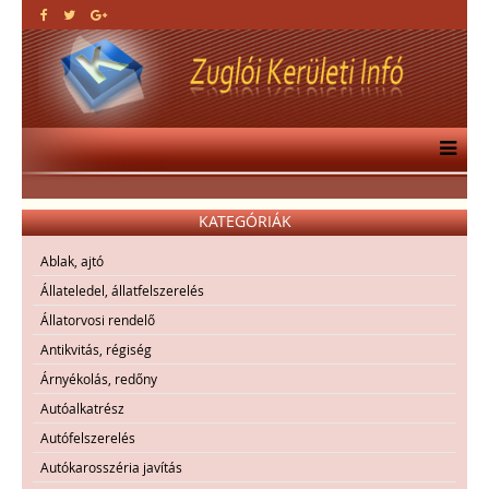
KATEGÓRIÁK
Ablak, ajtó
Állateledel, állatfelszerelés
Állatorvosi rendelő
Antikvitás, régiség
Árnyékolás, redőny
Autóalkatrész
Autófelszerelés
Autókarosszéria javítás