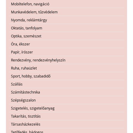
Mobiltelefon, navigáció
Munkavédelem, tűzvédelem
Nyomda, reklámtárgy
Oktatás, tanfolyam
Optika, szemészet
Óra, ékszer
Papír, írószer
Rendezvény, rendezvényhelyszín
Ruha, ruhaüzlet
Sport, hobby, szabadidő
Szállás
Számítástechnika
Szépségszalon
Szigetelés, szigetelőanyag
Takarítás, tisztítás
Társasházkezelés
Tetőfedés, bádogos