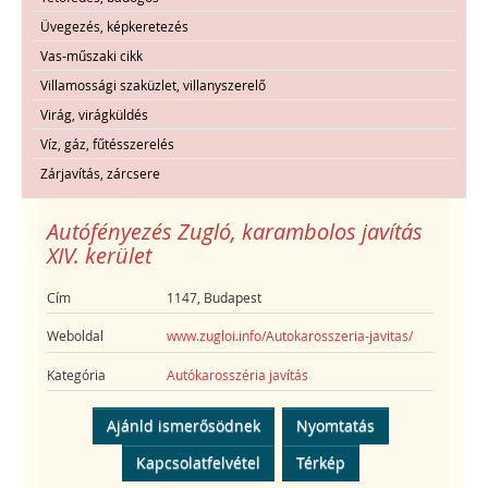
Üvegezés, képkeretezés
Vas-műszaki cikk
Villamossági szaküzlet, villanyszerelő
Virág, virágküldés
Víz, gáz, fűtésszerelés
Zárjavítás, zárcsere
Autófényezés Zugló, karambolos javítás
XIV. kerület
Cím
1147, Budapest
Weboldal
www.zugloi.info/Autokarosszeria-javitas/
Kategória
Autókarosszéria javítás
Ajánld ismerősödnek
Nyomtatás
Kapcsolatfelvétel
Térkép