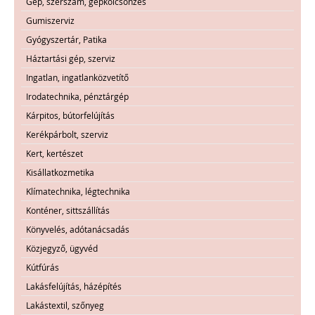
Gép, szerszám, gépkölcsönzés
Gumiszerviz
Gyógyszertár, Patika
Háztartási gép, szerviz
Ingatlan, ingatlanközvetítő
Irodatechnika, pénztárgép
Kárpitos, bútorfelújítás
Kerékpárbolt, szerviz
Kert, kertészet
Kisállatkozmetika
Klímatechnika, légtechnika
Konténer, sittszállítás
Könyvelés, adótanácsadás
Közjegyző, ügyvéd
Kútfúrás
Lakásfelújítás, házépítés
Lakástextil, szőnyeg