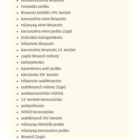
autókarosszéria fényezés
horpadás javítás
fényezés ködölés XIV. kerület
karosszéria elem fényezés
műanyag elem fényezés
karosszéria elem javítás Zugló
biztosítási kárügyintézés
hőkamrás fényezés
karosszéria fényezés 14. kerület
zuglói fényező műhely
kárbejelentés
karambolos autó javítás
kárszemle XIV. kerület
hőkamrás autófényezés
autófényező műhely Zugló
autókarosszériás műhely
14. kerületi karosszériás
autópolírozás
NANO bevonatolás
autófényező XIV. kerület
műanyag lökhárító javítás
műanyag karosszéria javítás
fényező Zugló