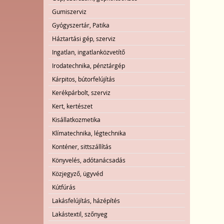
Gumiszerviz
Gyógyszertár, Patika
Háztartási gép, szerviz
Ingatlan, ingatlanközvetítő
Irodatechnika, pénztárgép
Kárpitos, bútorfelújítás
Kerékpárbolt, szerviz
Kert, kertészet
Kisállatkozmetika
Klímatechnika, légtechnika
Konténer, sittszállítás
Könyvelés, adótanácsadás
Közjegyző, ügyvéd
Kútfúrás
Lakásfelújítás, házépítés
Lakástextil, szőnyeg