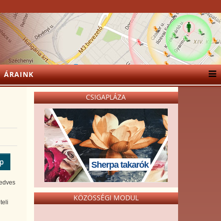
ÁRAINK
CSIGAPLÁZA
ép
Sherpa takarók
kedves
KÖZÖSSÉGI MODUL
teli