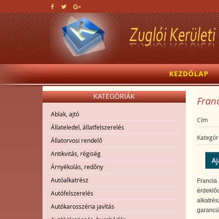
KEZDŐLAP
KATEGÓRIÁK
Franc
Ablak, ajtó
Cím
Állateledel, állatfelszerelés
Kategór
Állatorvosi rendelő
Antikvitás, régiség
Aj
Árnyékolás, redőny
Autóalkatrész
Francia 
érdeklőd
Autófelszerelés
alkatrés
Autókarosszéria javítás
garanciá