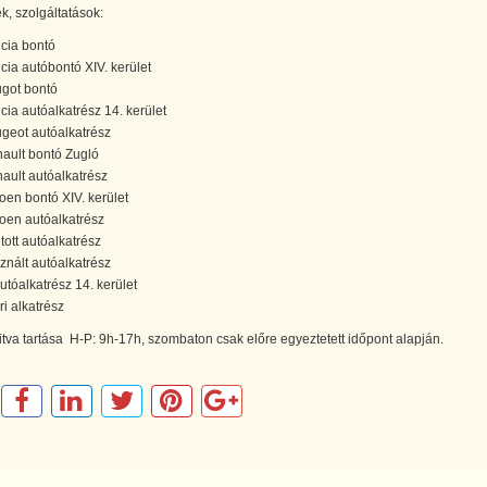
, szolgáltatások:
ncia bontó
ncia autóbontó XIV. kerület
got bontó
ncia autóalkatrész 14. kerület
geot autóalkatrész
ault bontó Zugló
ault autóalkatrész
roen bontó XIV. kerület
roen autóalkatrész
tott autóalkatrész
znált autóalkatrész
autóalkatrész 14. kerület
ri alkatrész
itva tartása H-P: 9h-17h, szombaton csak előre egyeztetett időpont alapján.