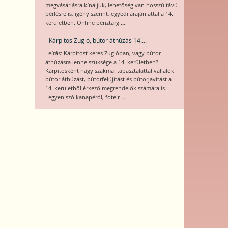
megvásárlásra kínáljuk, lehetőség van hosszú távú
bérlésre is, igény szerint, egyedi árajánlattal a 14.
...
kerületben. Online pénztárg
Kárpitos Zugló, bútor áthúzás 14....
Leírás: Kárpitost keres Zuglóban, vagy bútor
áthúzásra lenne szüksége a 14. kerületben?
Kárpitosként nagy szakmai tapasztalattal vállalok
bútor áthúzást, bútorfelújítást és bútorjavítást a
14. kerületből érkező megrendelők számára is.
...
Legyen szó kanapéról, fotelr