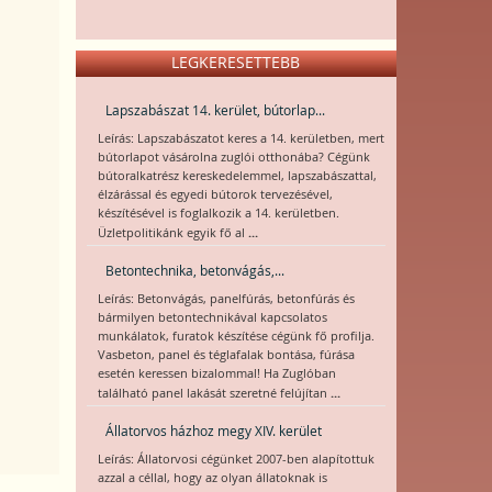
LEGKERESETTEBB
Lapszabászat 14. kerület, bútorlap...
Leírás: Lapszabászatot keres a 14. kerületben, mert
bútorlapot vásárolna zuglói otthonába? Cégünk
bútoralkatrész kereskedelemmel, lapszabászattal,
élzárással és egyedi bútorok tervezésével,
készítésével is foglalkozik a 14. kerületben.
...
Üzletpolitikánk egyik fő al
Betontechnika, betonvágás,...
Leírás: Betonvágás, panelfúrás, betonfúrás és
bármilyen betontechnikával kapcsolatos
munkálatok, furatok készítése cégünk fő profilja.
Vasbeton, panel és téglafalak bontása, fúrása
esetén keressen bizalommal! Ha Zuglóban
...
található panel lakását szeretné felújítan
Állatorvos házhoz megy XIV. kerület
Leírás: Állatorvosi cégünket 2007-ben alapítottuk
azzal a céllal, hogy az olyan állatoknak is