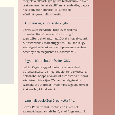
megfelelő ellátást, gyógyítást biztosítsunk, akiket
csak nehezen lehet elszállítani a rendelőbe, vagy a
házi kedvenc nem viseli jól a rendelői
...
körülményeket. Mi otthonáb
Autószerviz, autóriasztó Zugló
Leírás: Autószervizünk több éves szakmai
tapasztalattal várja az autósokat zuglói
szervizében, ahol autóriasztókkal is foglalkozunk.
Autószervizünk márkafüggetlenül működik, így
készséggel vállaljuk minden típusú autó javítását.
...
Amennyiben megbízható autószervizt
Egyedi bútor, bútorkészítés XIV....
Leírás: Cégünk egyedi bútorok tervezésével,
bútorkészítéssel áll megrendelői rendelkezésére,
hálószoba, nappali, valamint fürdőszoba bútorok
készítését biztosítjuk XIV. kerületi ügyfeleink
számára. A bútorokat kiváló minőségben, korrekt
...
árak mellet, kézzel készít
Laminált padló Zugló, parketta 14....
Leírás: Parketta szaküzletünk a 14. kerület
szomszédságában található, ahol forgalmazunk