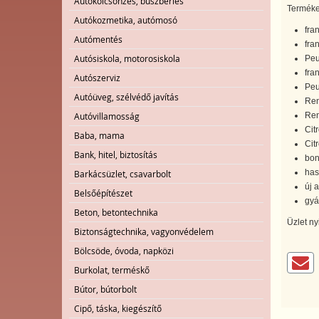
Autókölcsönzés, buszbérlés
Termékek
Autókozmetika, autómosó
fra
Autómentés
fra
Autósiskola, motorosiskola
Peu
fra
Autószerviz
Peu
Autóüveg, szélvédő javítás
Ren
Ren
Autóvillamosság
Cit
Baba, mama
Cit
Bank, hitel, biztosítás
bon
has
Barkácsüzlet, csavarbolt
új 
Belsőépítészet
gyá
Beton, betontechnika
Üzlet ny
Biztonságtechnika, vagyonvédelem
Bölcsöde, óvoda, napközi
Burkolat, terméskő
Bútor, bútorbolt
Cipő, táska, kiegészítő