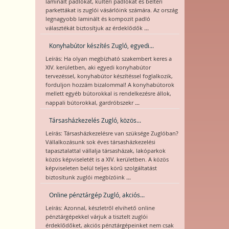
laminált padlókat, kültéri padlókat és beltéri
parkettákat is zuglói vásárlóink számára. Az ország
legnagyobb laminált és kompozit padló
...
választékát biztosítjuk az érdeklődők
Konyhabútor készítés Zugló, egyedi...
Leírás: Ha olyan megbízható szakembert keres a
XIV. kerületben, aki egyedi konyhabútor
tervezéssel, konyhabútor készítéssel foglalkozik,
forduljon hozzám bizalommal! A konyhabútorok
mellett egyéb bútorokkal is rendelkezésre állok,
...
nappali bútorokkal, gardróbszekr
Társasházkezelés Zugló, közös...
Leírás: Társasházkezelésre van szüksége Zuglóban?
Vállalkozásunk sok éves társasházkezelési
tapasztalattal vállalja társasházak, lakóparkok
közös képviseletét is a XIV. kerületben. A közös
képviseleten belül teljes körű szolgáltatást
...
biztosítunk zuglói megbízóink
Online pénztárgép Zugló, akciós...
Leírás: Azonnal, készletről elvihető online
pénztárgépekkel várjuk a tisztelt zuglói
érdeklődőket, akciós pénztárgépeinket nem csak