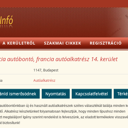
A KERÜLETRŐL
SZAKMAI CIKKEK
REGISZTRÁCIÓ
ia autóbontó, francia autóalkatrész 14. kerület
1147, Budapest
ia
Autóalkatrész
ánld ismerősödnek
Nyomtatás
Kapcsolatfelvétel
Térk
autóbontónkban új és használt autóalkatrészek széles választékát találja minden 
ő. Alkatrész készletünket folyamatosan fejlesztjük, hogy minden típushoz minden
zt megtaláljon! Igény szerint rendelést is felveszünk, az eladott termékekre visszavé
t biztosítunk!